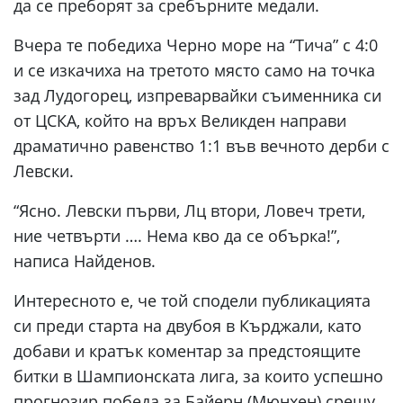
да се преборят за сребърните медали.
Вчера те победиха Черно море на “Тича” с 4:0
и се изкачиха на третото място само на точка
зад Лудогорец, изпреварвайки съименника си
от ЦСКА, който на връх Великден направи
драматично равенство 1:1 във вечното дерби с
Левски.
“Ясно. Левски първи, Лц втори, Ловеч трети,
ние четвърти …. Нема кво да се обърка!”,
написа Найденов.
Интересното е, че той сподели публикацията
си преди старта на двубоя в Кърджали, като
добави и кратък коментар за предстоящите
битки в Шампионската лига, за които успешно
прогнозир победа за Байерн (Мюнхен) срещу