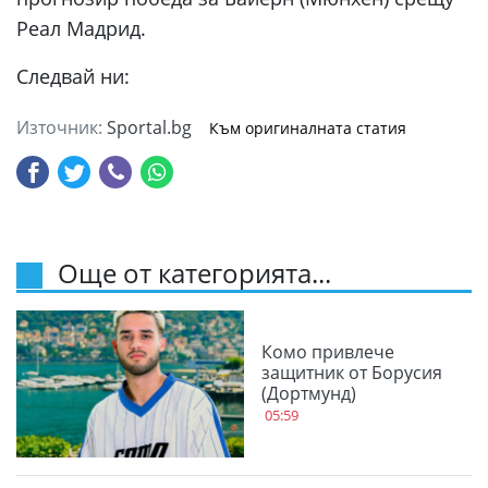
Реал Мадрид.
Следвай ни:
Източник:
Sportal.bg
Към оригиналната статия
Още от категорията...
Комо привлече
защитник от Борусия
(Дортмунд)
05:59