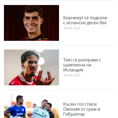
Борнемут се подсили
с испански десен бек
06.08.2026
Тюн се разправи с
шампиона на
Исландия
06.08.2026
Късен гол спаси
Омония от срам в
Гибралтар