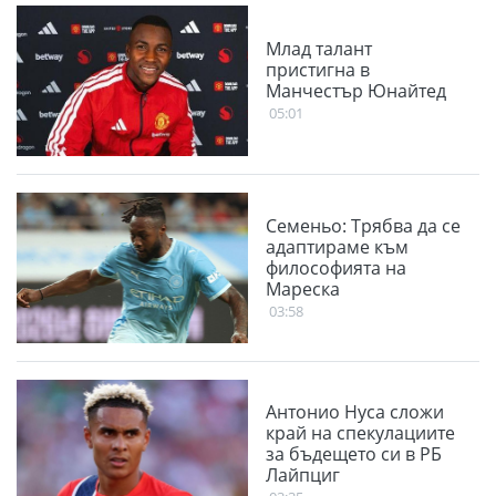
Млад талант
пристигна в
Манчестър Юнайтед
05:01
Семеньо: Трябва да се
адаптираме към
философията на
Мареска
03:58
Антонио Нуса сложи
край на спекулациите
за бъдещето си в РБ
Лайпциг