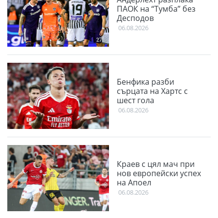
ПАОК на “Тумба” без
Десподов
06.08.2026
Бенфика разби
сърцата на Хартс с
шест гола
06.08.2026
Краев с цял мач при
нов европейски успех
на Апоел
06.08.2026