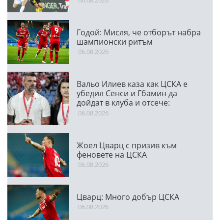
06.08.2026
Годой: Мисля, че отборът набра
шампионски ритъм
06.08.2026
Вальо Илиев каза как ЦСКА е
убедил Сенси и Гбамин да
дойдат в клуба и отсече:
Направихме изключителен
06.08.2026
двубой
Жоел Цварц с призив към
феновете на ЦСКА
06.08.2026
Цварц: Много добър ЦСКА
06.08.2026