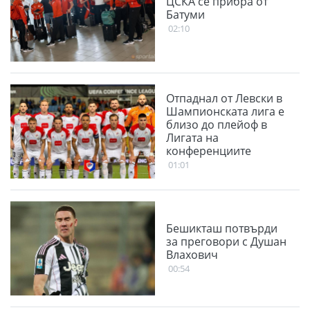
ЦСКА се прибра от
Батуми
02:10
Отпаднал от Левски в
Шампионската лига е
близо до плейоф в
Лигата на
конференциите
01:01
Бешикташ потвърди
за преговори с Душан
Влахович
00:54