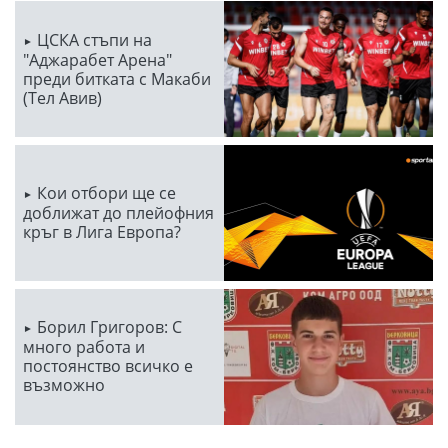
ЦСКА стъпи на
"Аджарабет Арена"
преди битката с Макаби
(Тел Авив)
Кои отбори ще се
доближат до плейофния
кръг в Лига Европа?
Борил Григоров: С
много работа и
постоянство всичко е
възможно