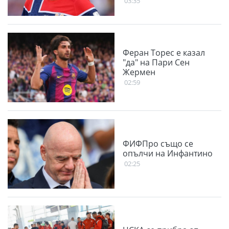
03:35
Феран Торес е казал
"да" на Пари Сен
Жермен
02:59
ФИФПро също се
опълчи на Инфантино
02:25