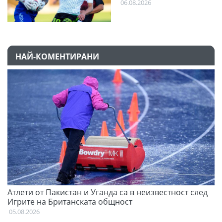
06.08.2026
НАЙ-КОМЕНТИРАНИ
Атлети от Пакистан и Уганда са в неизвестност след
С
Игрите на Британската общност
н
05.08.2026
03