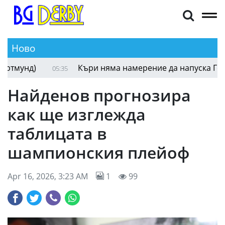
Ново
мунд)
Къри няма намерение да напуска Голдън
05:35
Найденов прогнозира
как ще изглежда
таблицата в
шампионския плейоф
Apr 16, 2026, 3:23 AM
1
99