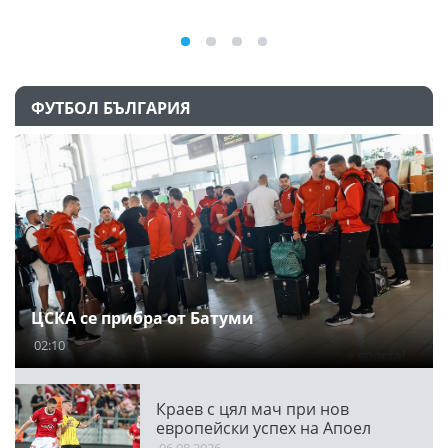
ФУТБОЛ БЪЛГАРИЯ
ЦСКА се прибра от Батуми
02:10
Краев с цял мач при нов
европейски успех на Апоел