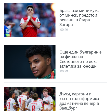
Брага взе минимума
от Минск, предстои
реванш в Стара
Загора
00:49
Още един българин е
на финал на
Световното по лека
атлетика за юноши
00:29
Дъжд, картони и
късен гол оформиха
драматична вечер в
Залцбург