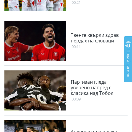
00:21
Твенте хвърли здрав
пердах на словаци
00:11
Подай сигнал
Партизан гледа
уверено напред с
класика над Тобол
00:09
Андерлехт разплака