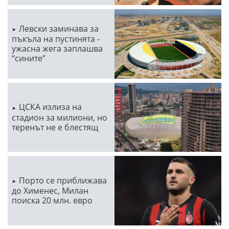
Левски заминава за
пъкъла на пустинята -
ужасна жега заплашва
“сините”
ЦСКА излиза на
стадион за милиони, но
теренът не е блестящ
Порто се приближава
до Хименес, Милан
поиска 20 млн. евро