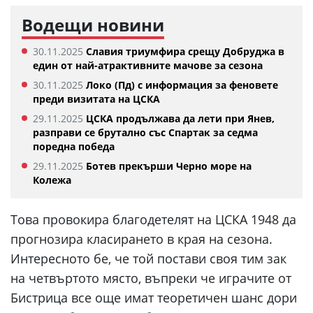
Водещи новини
30.11.2025
Славия триумфира срещу Добруджа в
един от най-атрактивните мачове за сезона
30.11.2025
Локо (Пд) с информация за феновете
преди визитата на ЦСКА
29.11.2025
ЦСКА продължава да лети при Янев,
разправи се брутално със Спартак за седма
поредна победа
29.11.2025
Ботев прекърши Черно море на
Колежа
Това провокира благодетелят на ЦСКА 1948 да
прогнозира класирането в края на сезона.
Интересното бе, че той постави своя тим зак
на четвъртото място, въпреки че играчите от
Бистрица все още имат теоретичен шанс дори