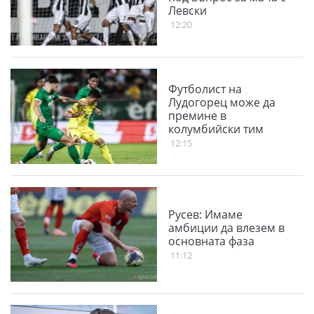
Левски
12:20
Футболист на
Лудогорец може да
премине в
колумбийски тим
12:15
Русев: Имаме
амбиции да влезем в
основната фаза
11:12