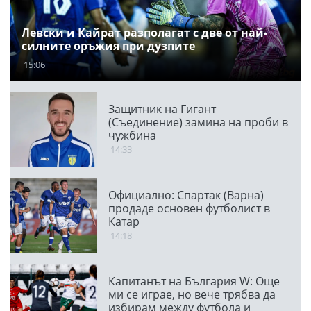
Левски и Кайрат разполагат с две от най-
силните оръжия при дузпите
15:06
Защитник на Гигант
(Съединение) замина на проби в
чужбина
14:33
Официално: Спартак (Варна)
продаде основен футболист в
Катар
14:18
Капитанът на България W: Още
ми се играе, но вече трябва да
избирам между футбола и