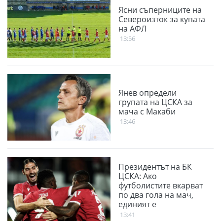
Ясни съперниците на
Североизток за купата
на АФЛ
13:56
Янев определи
групата на ЦСКА за
мача с Макаби
13:46
Президентът на БК
ЦСКА: Ако
футболистите вкарват
по два гола на мач,
единият е
благодарение на
13:41