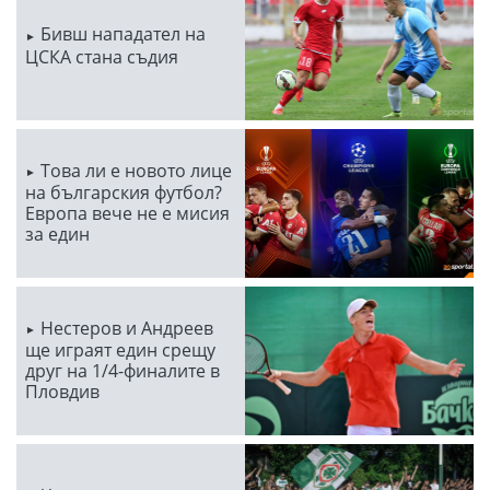
Бивш нападател на
ЦСКА стана съдия
Това ли е новото лице
на българския футбол?
Европа вече не е мисия
за един
Нестеров и Андреев
ще играят един срещу
друг на 1/4-финалите в
Пловдив