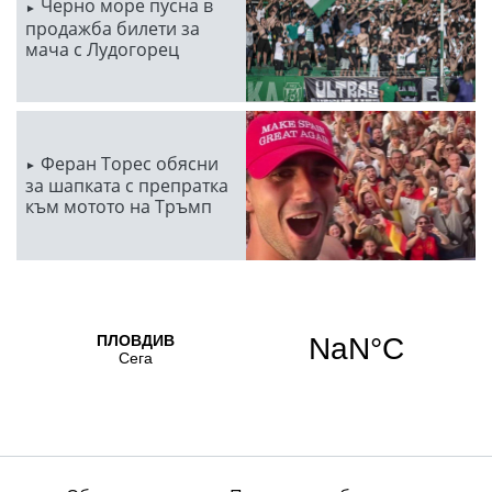
Черно море пусна в
продажба билети за
мача с Лудогорец
Феран Торес обясни
за шапката с препратка
към мотото на Тръмп