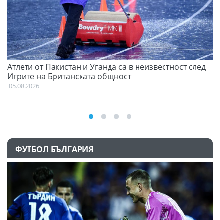
Атлети от Пакистан и Уганда са в неизвестност след
Д
Игрите на Британската общност
05
05.08.2026
ФУТБОЛ БЪЛГАРИЯ