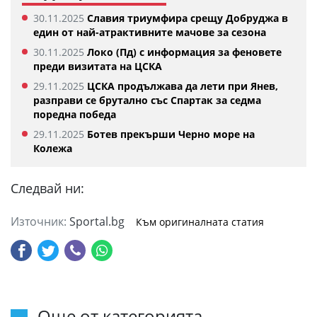
30.11.2025
Славия триумфира срещу Добруджа в
един от най-атрактивните мачове за сезона
30.11.2025
Локо (Пд) с информация за феновете
преди визитата на ЦСКА
29.11.2025
ЦСКА продължава да лети при Янев,
разправи се брутално със Спартак за седма
поредна победа
29.11.2025
Ботев прекърши Черно море на
Колежа
Следвай ни:
Източник:
Sportal.bg
Към оригиналната статия
Още от категорията...