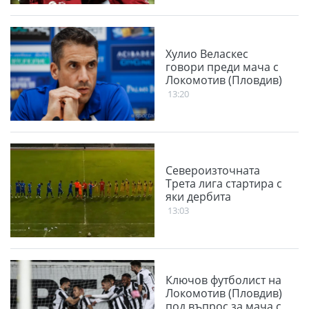
феновете
Хулио Веласкес
говори преди мача с
Локомотив (Пловдив)
13:20
Североизточната
Трета лига стартира с
яки дербита
13:03
Ключов футболист на
Локомотив (Пловдив)
под въпрос за мача с