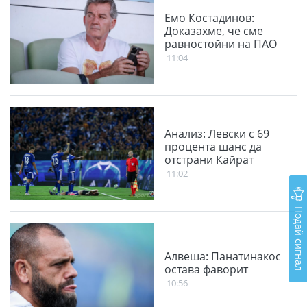
Емо Костадинов:
Доказахме, че сме
равностойни на ПАО
11:04
Анализ: Левски с 69
процента шанс да
отстрани Кайрат
11:02
Подай сигнал
Алвеша: Панатинакос
остава фаворит
10:56