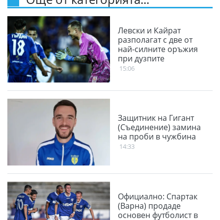
Левски и Кайрат
разполагат с две от
най-силните оръжия
при дузпите
15:06
Защитник на Гигант
(Съединение) замина
на проби в чужбина
14:33
Официално: Спартак
(Варна) продаде
основен футболист в