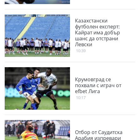
Казахстански
футболен експерт:
Кайрат има добър
шанс да отстрани
Левски
10:39
Крумовград се
похвали с играч от
efbet Лига
10:17
Отбор от Саудитска
Арабия изпревари