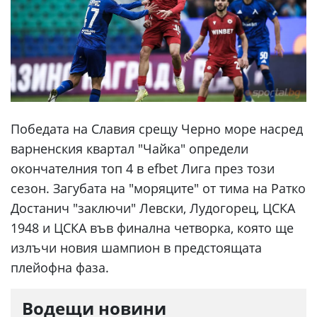
Победата на Славия срещу Черно море насред
варненския квартал "Чайка" определи
окончателния топ 4 в efbet Лига през този
сезон. Загубата на "моряците" от тима на Ратко
Достанич "заключи" Левски, Лудогорец, ЦСКА
1948 и ЦСКА във финална четворка, която ще
излъчи новия шампион в предстоящата
плейофна фаза.
Водещи новини