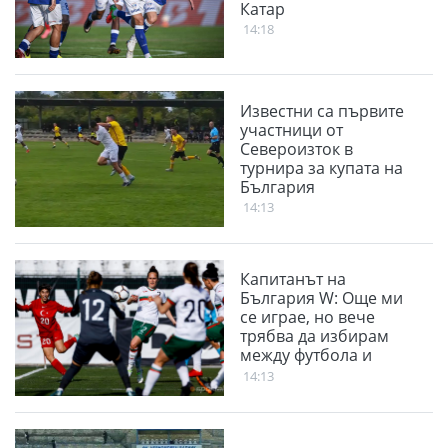
Катар
14:18
Известни са първите
участници от
Североизток в
турнира за купата на
България
14:13
Капитанът на
България W: Още ми
се играе, но вече
трябва да избирам
между футбола и
семейството
14:13