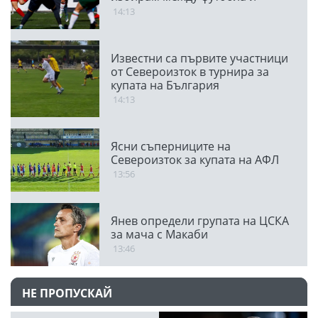
семейството
14:13
Известни са първите участници
от Североизток в турнира за
купата на България
14:13
Ясни съперниците на
Североизток за купата на АФЛ
13:56
Янев определи групата на ЦСКА
за мача с Макаби
13:46
НЕ ПРОПУСКАЙ