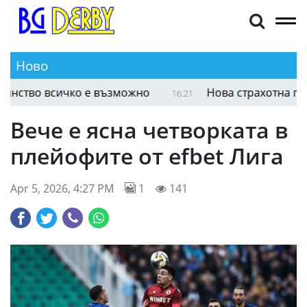
Ново
ство всичко е възможно
Нова страхотна победа
16:21
Вече е ясна четворката в
плейофите от efbet Лига
Apr 5, 2026, 4:27 PM
1
141