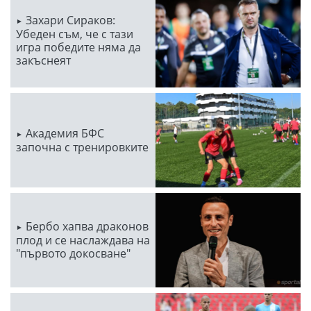
Захари Сираков:
Убеден съм, че с тази
игра победите няма да
закъснеят
Академия БФС
започна с тренировките
Бербо хапва драконов
плод и се наслаждава на
"първото докосване"