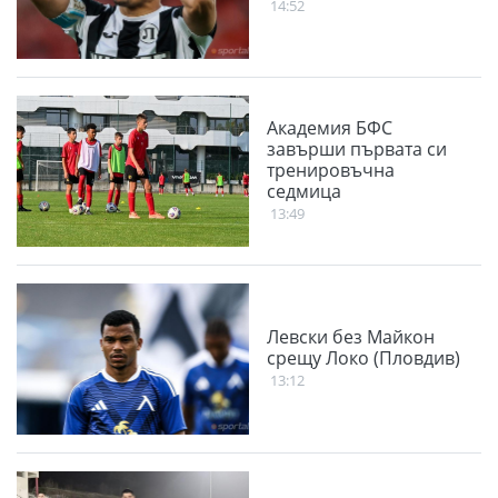
14:52
Академия БФС
завърши първата си
тренировъчна
седмица
13:49
Левски без Майкон
срещу Локо (Пловдив)
13:12