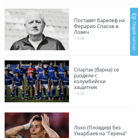
Поставят барелеф на
Подай сигнал
Ферарио Спасов в
Ловеч
15:08
Спартак (Варна) се
раздели с
колумбийски
защитник
14:56
Локо (Пловдив) без
Умарбаев на "Герена"