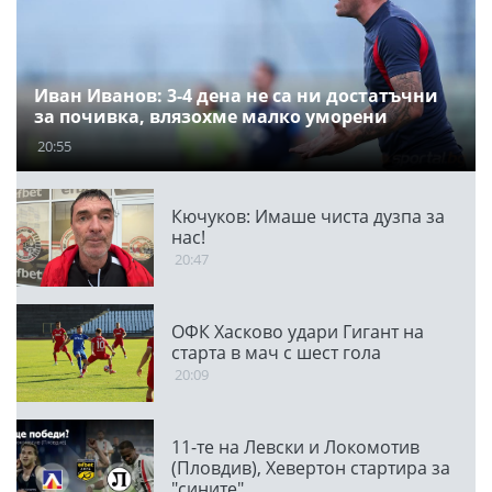
Иван Иванов: 3-4 дена не са ни достатъчни
за почивка, влязохме малко уморени
20:55
Кючуков: Имаше чиста дузпа за
нас!
20:47
ОФК Хасково удари Гигант на
старта в мач с шест гола
20:09
11-те на Левски и Локомотив
(Пловдив), Хевертон стартира за
"сините"