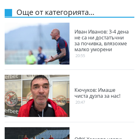
Още от категорията...
Иван Иванов: 3-4 дена
не са ни достатъчни
за почивка, влязохме
малко уморени
20:55
Кючуков: Имаше
чиста дузпа за нас!
20:47