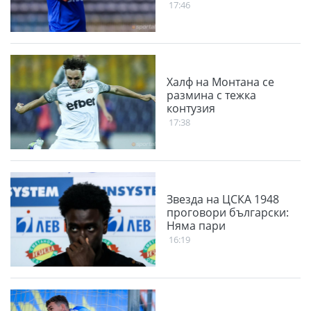
17:46
Халф на Монтана се
размина с тежка
контузия
17:38
Звезда на ЦСКА 1948
проговори български:
Няма пари
16:19