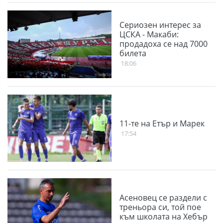
Сериозен интерес за
ЦСКА - Макаби:
продадоха се над 7000
билета
18:06
11-те на Етър и Марек
17:54
Асеновец се раздели с
треньора си, той пое
към школата на Хебър