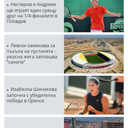
Нестеров и Андреев
ще играят един срещу
друг на 1/4-финалите в
Пловдив
Левски заминава за
пъкъла на пустинята -
ужасна жега заплашва
“сините”
Изабелла Шиникова
започна с убедителна
победа в Оренсе