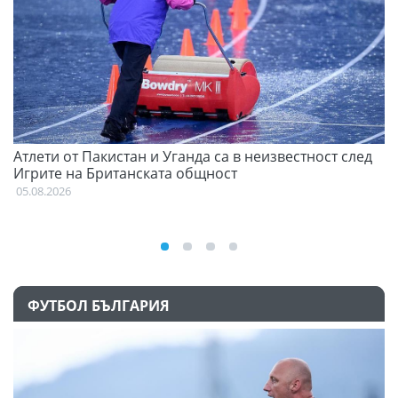
Атлети от Пакистан и Уганда са в неизвестност след
С
Игрите на Британската общност
н
05.08.2026
03
ФУТБОЛ БЪЛГАРИЯ