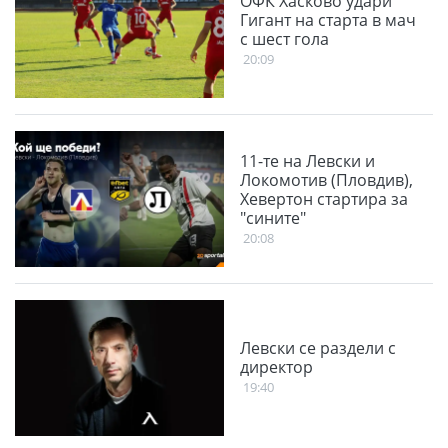
ОФК Хасково удари
Гигант на старта в мач
с шест гола
20:09
11-те на Левски и
Локомотив (Пловдив),
Хевертон стартира за
"сините"
20:08
Левски се раздели с
директор
19:40