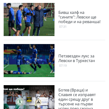
Бивш халф на
"сините": Левски ще
победи и на реванша!
07:31
Петзвезден лукс за
Левски в Туркестан
07:19
Ботев (Враца) и
Славия се изправят
един срещу друг в
търсене на първи
успех през сезона