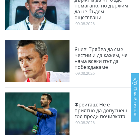
помагано, но държим
да не бъдем
ощетявани
09.08.2026
Янев: Трябва да сме
честни и да кажем, че
няма всеки път да
побеждаваме
09.08.2026
Подай сигнал
Фрейташ: Не е
приятно да допуснеш
гол преди почивката
09.08.2026