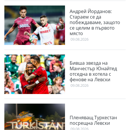
Андрей Йорданов:
Стараем се да
побеждаваме, защото
се целим в първото
място
09.08.2026
Бивша звезда на
Манчестър Юнайтед
отседна в хотела с
фенове на Левски
09.08.2026
Пленяващ Туркестан
посрещна Левски
09.08.2026