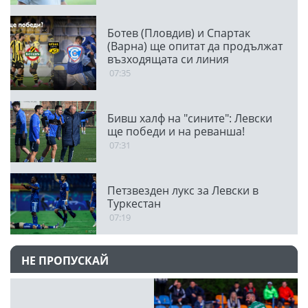
Ботев (Пловдив) и Спартак
(Варна) ще опитат да продължат
възходящата си линия
07:35
Бивш халф на "сините": Левски
ще победи и на реванша!
07:31
Петзвезден лукс за Левски в
Туркестан
07:19
НЕ ПРОПУСКАЙ