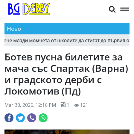
Ново
е млади момчета от школите да стигат до първия отбор
Ботев пусна билетите за
мача със Спартак (Варна)
и градското дерби с
Локомотив (Пд)
Mar 30, 2026, 12:16 PM
1
121