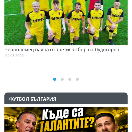
и
Черноломец падна от третия отбор на Лудогорец
О
С
09.08.2026
09
ФУТБОЛ БЪЛГАРИЯ