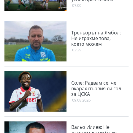
07:00
Треньорът на Ямбол:
Не играхме това,
което можем
02:29
Соле: Радвам се, че
вкарах първия си гол
за ЦСКА
09.08.2026
Вальо Илиев: Не
държим да ни бъде