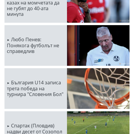
казах на момчетата да
не губят до 40-ата
минута
Любо Пенев:
Понякога футболът не
справедлив
България U14 записа
трета победа на
турнира "Словения Бол"
Спартак (Пловдив)
надви десет от Созопол