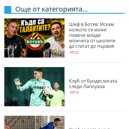
Още от категорията...
Шеф в Ботев: Искам
колкото се може
повече млади
момчета от школите
да стигат до първия
отбор
09:22
Клуб от Бундеслигата
следи Лапоухов
09:16