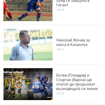
Халф се завърна в
Гигант
08:20
Николай Жечев за
хикса в Казанлък
08:13
Ботев (Пловдив) и
Спартак (Варна) ще
опитат да продължат
възходящата си линия
07:35