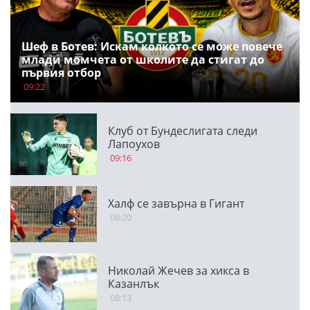
Шеф в Ботев: Искам колкото се може повече
млади момчета от школите да стигат до
първия отбор
09:22
Клуб от Бундеслигата следи
Лапоухов
09:16
Халф се завърна в Гигант
08:20
Николай Жечев за хикса в
Казанлък
08:13