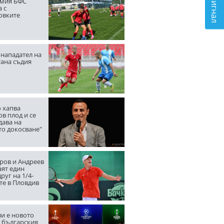
мия БФС
 с
овките
нападател на
тана съдия
 хапва
в плод и се
дава на
то докосване"
ров и Андреев
аят един
руг на 1/4-
те в Пловдив
ли е новото
а българския