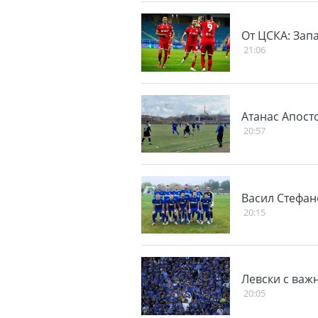
От ЦСКА: Зап
21:06
Атанас Апосто
20:57
Васил Стефан
20:15
Левски с важ
20:05