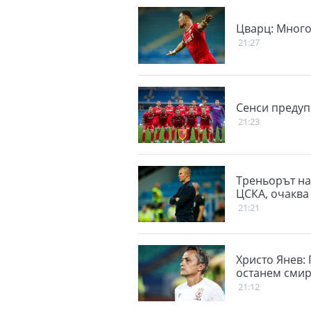
Цварц: Мног
21:27
Сенси предуп
21:23
Треньорът на
ЦСКА, очаква
21:21
Христо Янев:
останем сми
21:12