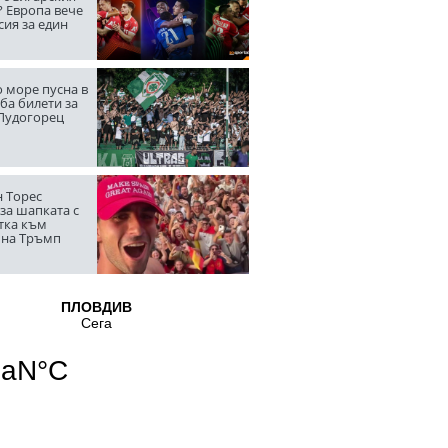
? Европа вече
сия за един
 море пусна в
ба билети за
 Лудогорец
 Торес
за шапката с
тка към
 на Тръмп