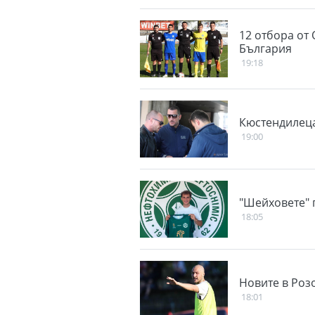
12 отбора от 
България
19:18
Кюстендилеца
19:00
"Шейховете" 
18:05
Новите в Роз
18:01