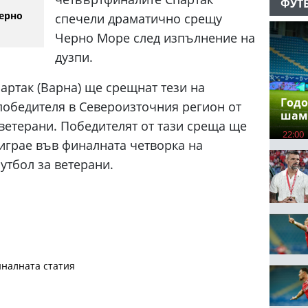
ФУТ
ерно
спечели драматично срещу
Черно Море след изпълнение на
дузпи.
артак (Варна) ще срещнат тези на
Годо
победителя в Североизточния регион от
шам
ветерани. Победителят от тази среща ще
22:00
играе във финалната четворка на
тбол за ветерани.
налната статия