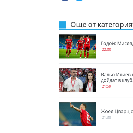
Още от категорият
Годой: Мисля
22:00
Вальо Илиев 
дойдат в клу
21:59
Жоел Цварц с
21:38