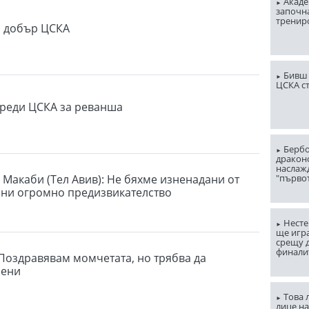
Акаде
започна
тренир
о добър ЦСКА
Бивш 
ЦСКА с
реди ЦСКА за реванша
Бербо
драконо
наслаж
 Макаби (Тел Авив): Не бяхме изненадани от
"първо
 ни огромно предизвикателство
Несте
ще игр
срещу д
финали
 Поздравявам момчетата, но трябва да
рени
Това 
лице н