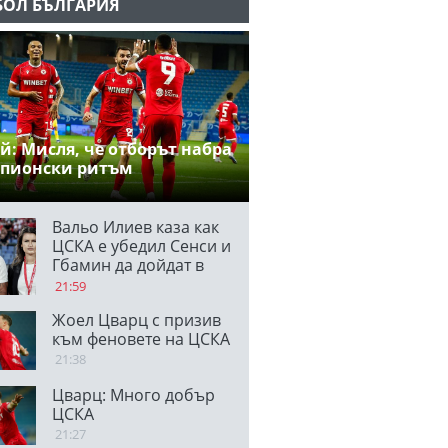
БОЛ БЪЛГАРИЯ
й: Мисля, че отборът набра
пионски ритъм
Вальо Илиев каза как
ЦСКА е убедил Сенси и
Гбамин да дойдат в
клуба и отсече:
21:59
Направихме
Жоел Цварц с призив
изключителен двубой
към феновете на ЦСКА
21:38
Цварц: Много добър
ЦСКА
21:27