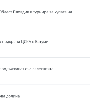
Област Пловдив в турнира за купата на
 подкрепя ЦСКА в Батуми
продължават със селекцията
ова долина