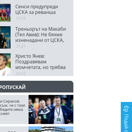
Сенси предупреди
ЦСКА за реванша
21:23
Треньорът на Макаби
(Тел Авив): Не бяхме
изненадани от ЦСКА,
очаква ни огромно
21:21
предизвикателство
Христо Янев:
Поздравявам
момчетата, но трябва
да останем смирени
21:12
ПРОПУСКАЙ
и Сираков:
съм, че с тази
обедите няма
снеят
Подай сигнал