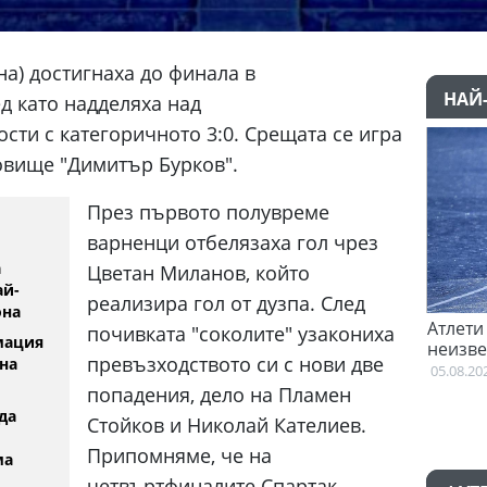
на) достигнаха до финала в
НАЙ
д като надделяха над
ости с категоричното 3:0. Срещата се игра
овище "Димитър Бурков".
През първото полувреме
варненци отбелязаха гол чрез
а
Цветан Миланов, който
ай-
реализира гол от дузпа. След
она
овори с Гакпо
Атлети от Пакистан и Уганда са в
Д
почивката "соколите" узакониха
мация
неизвестност след Игрите на
Е
превъзходството си с нови две
на
Британската общност
0
05.08.2026
попадения, дело на Пламен
да
Стойков и Николай Кателиев.
Припомняме, че на
ма
четвъртфиналите Спартак