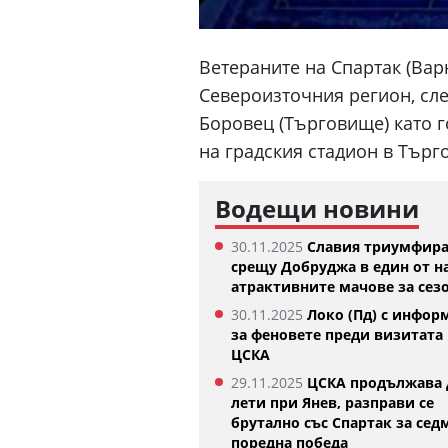
Ветераните на Спартак (Вар
Североизточния регион, сле
Боровец (Търговище) като г
на градския стадион в Търг
Водещи новини
30.11.2025
Славия триумфир
срещу Добруджа в един от н
атрактивните мачове за сез
белла Шиникова започна с
Тотнъм започна прег
30.11.2025
Локо (Пд) с инфор
дителна победа в Оренсе
05.08.2026
за феновете преди визитата 
8.2026
ЦСКА
29.11.2025
ЦСКА продължава 
лети при Янев, разправи се
брутално със Спартак за сед
поредна победа