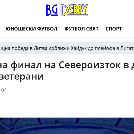
ЮНОШЕСКИ ФУТБОЛ
ФУТБОЛ СВЯТ
СПОРТ
 спря за час заради наводнен терен
Лех се спа
22:23
 на финал на Североизток 
 ветерани
104