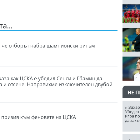
а...
, че отборът набра шампионски ритъм
каза как ЦСКА е убедил Сенси и Гбамин да
ба и отсече: Направихме изключителен двубой
НЕ 
Захар
Убеден 
игра п
 призив към феновете на ЦСКА
да закъ