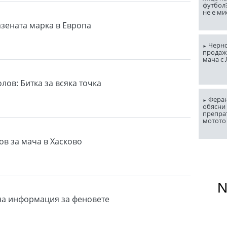
футбол
не е ми
азената марка в Европа
Черно
продаж
мача с
лов: Битка за всяка точка
Феран
обясни 
препра
мотото
ов за мача в Хасково
на информация за феновете