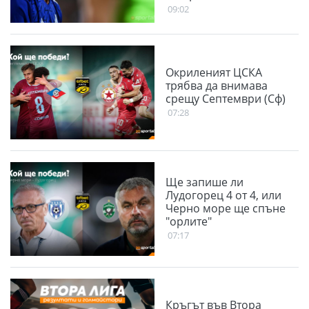
09:02
Окриленият ЦСКА
трябва да внимава
срещу Септември (Сф)
07:28
Ще запише ли
Лудогорец 4 от 4, или
Черно море ще спъне
"орлите"
07:17
Кръгът във Втора