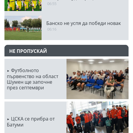
06:55
Банско не успя да победи новак
06:16
НЕ ПРОПУСКАЙ
Футболното
първенство на област
Шумен ще започне
през септември
ЦСКА се прибра от
Батуми