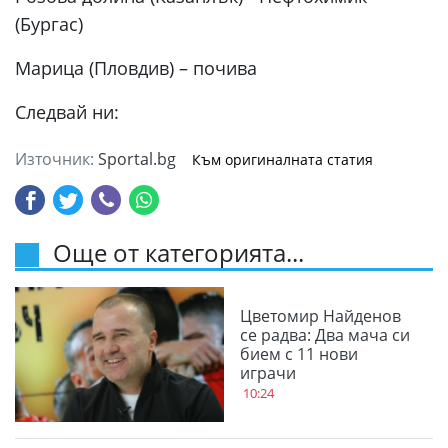
(Бургас)
Марица (Пловдив) – почива
Следвай ни:
Източник:
Sportal.bg
Към оригиналната статия
Още от категорията...
Цветомир Найденов
се радва: Два мача си
бием с 11 нови
играчи
10:24