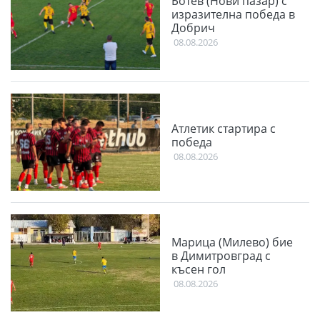
Ботев (Нови пазар) с
изразителна победа в
Добрич
08.08.2026
Атлетик стартира с
победа
08.08.2026
Марица (Милево) бие
в Димитровград с
късен гол
08.08.2026