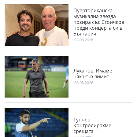
Пуерториканска
музикална звезда
позира със Стоичков
преди концерта си в
България
08.08.2026
Луканов: Имаме
някакъв лимит
08.08.2026
Тунчев:
Контролирахме
срещата