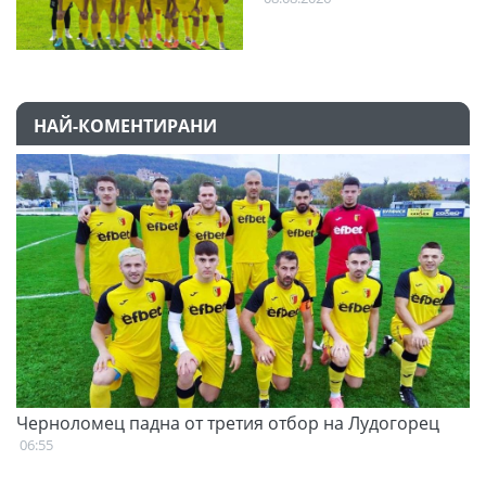
НАЙ-КОМЕНТИРАНИ
Черноломец падна от третия отбор на Лудогорец
С
н
06:55
07