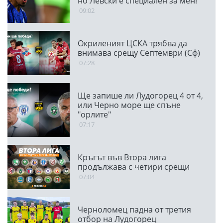
но Левски е специален за мен!
09:02
Окриленият ЦСКА трябва да
внимава срещу Септември (Сф)
07:28
Ще запише ли Лудогорец 4 от 4,
или Черно море ще спъне
"орлите"
07:17
Кръгът във Втора лига
продължава с четири срещи
07:04
Черноломец падна от третия
отбор на Лудогорец