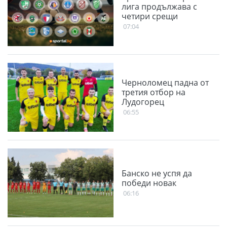
лига продължава с
четири срещи
07:04
Черноломец падна от
третия отбор на
Лудогорец
06:55
Банско не успя да
победи новак
06:16