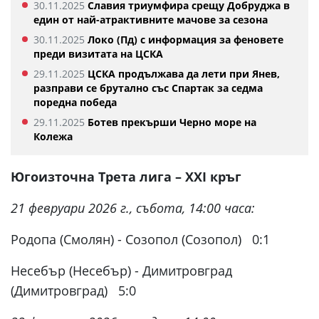
30.11.2025
Славия триумфира срещу Добруджа в
един от най-атрактивните мачове за сезона
30.11.2025
Локо (Пд) с информация за феновете
преди визитата на ЦСКА
29.11.2025
ЦСКА продължава да лети при Янев,
разправи се брутално със Спартак за седма
поредна победа
29.11.2025
Ботев прекърши Черно море на
Колежа
Югоизточна Трета лига – XХI кръг
21 февруари 2026 г., събота, 14:00 часа:
Родопа (Смолян) - Созопол (Созопол) 0:1
Несебър (Несебър) - Димитровград
(Димитровград) 5:0