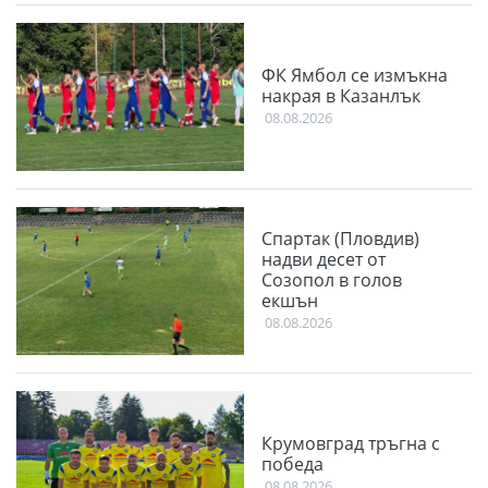
ФК Ямбол се измъкна
накрая в Казанлък
08.08.2026
Спартак (Пловдив)
надви десет от
Созопол в голов
екшън
08.08.2026
Крумовград тръгна с
победа
08.08.2026