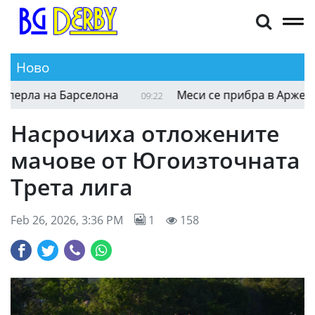
Ново
ерла на Барселона
Меси се прибра в Аржентина
09:22
Насрочиха отложените
мачове от Югоизточната
Трета лига
Feb 26, 2026, 3:36 PM
1
158