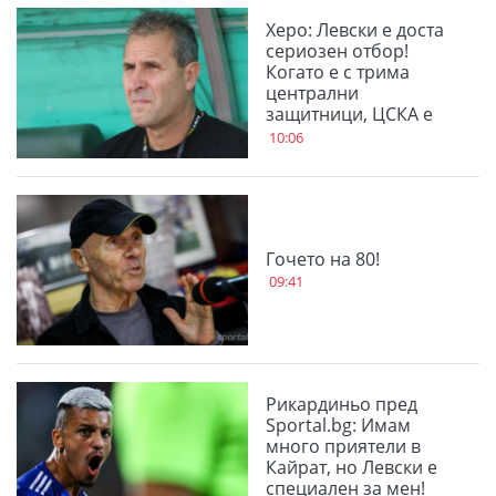
Херо: Левски е доста
сериозен отбор!
Когато е с трима
централни
защитници, ЦСКА е
много стабилен
10:06
Гочето на 80!
09:41
Рикардиньо пред
Sportal.bg: Имам
много приятели в
Кайрат, но Левски е
специален за мен!