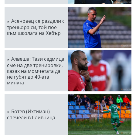
Асеновец се раздели с
треньора си, той пое
към школата на Хебър
Алвеша: Тази седмица
сме на две тренировки,
казах на момчетата да
не губят до 40-ата
минута
Ботев (Ихтиман)
спечели в Сливница