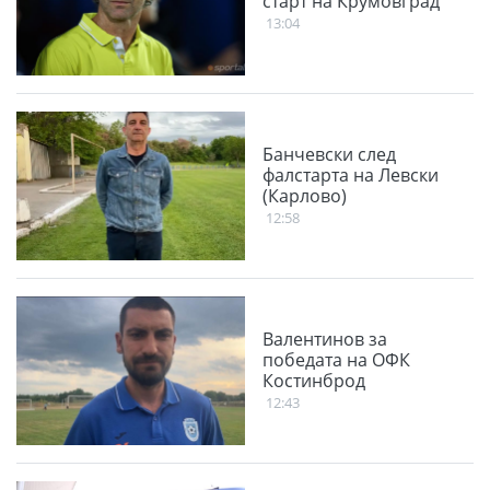
старт на Крумовград
13:04
Банчевски след
фалстарта на Левски
(Карлово)
12:58
Валентинов за
победата на ОФК
Костинброд
12:43