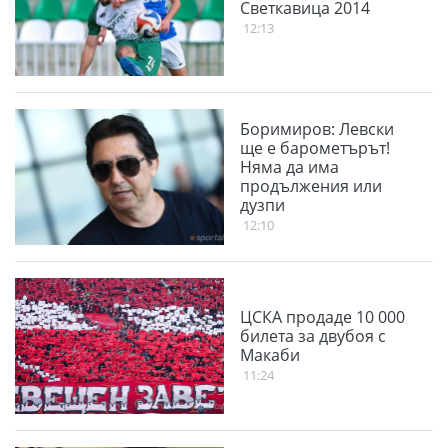
Светкавица 2014
12:13
Боримиров: Левски
ще е барометърът!
Няма да има
продължения или
дузпи
12:10
ЦСКА продаде 10 000
билета за двубоя с
Макаби
11:24