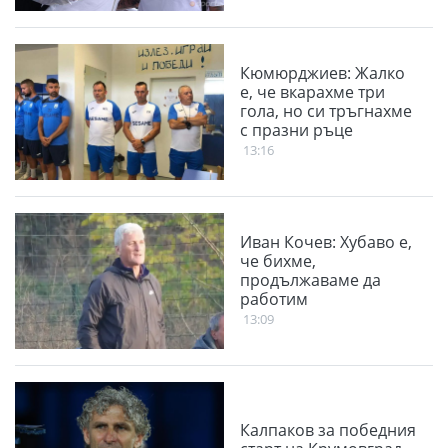
Кюмюрджиев: Жалко
е, че вкарахме три
гола, но си тръгнахме
с празни ръце
13:16
Иван Кочев: Хубаво е,
че бихме,
продължаваме да
работим
13:09
Калпаков за победния