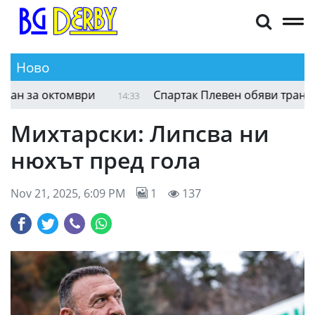
Ново
Даниел Дюбоа - Фабио Уордли II е планиран за
14:44
Михтарски: Липсва ни
нюхът пред гола
Nov 21, 2025, 6:09 PM
1
137