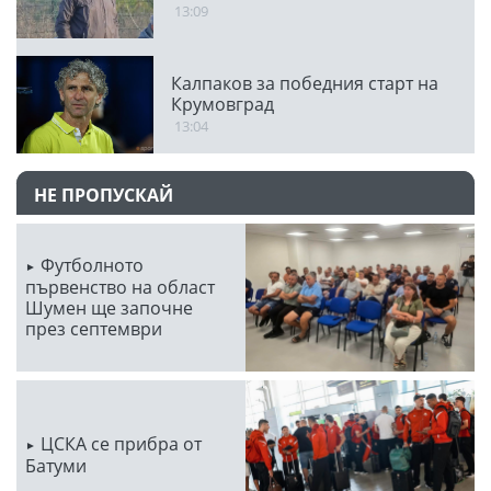
13:09
Калпаков за победния старт на
Крумовград
13:04
НЕ ПРОПУСКАЙ
Футболното
първенство на област
Шумен ще започне
през септември
ЦСКА се прибра от
Батуми