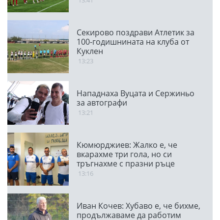
Секирово поздрави Атлетик за
100-годишнината на клуба от
Куклен
13:23
Нападнаха Вуцата и Сержиньо
за автографи
13:21
Кюмюрджиев: Жалко е, че
вкарахме три гола, но си
тръгнахме с празни ръце
13:16
Иван Кочев: Хубаво е, че бихме,
продължаваме да работим