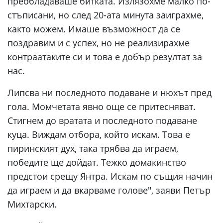
преобладаваше битката. Излязохме малко по-
стъписани, но след 20-ата минута заиграхме,
както можем. Имаше възможност да се
поздравим и с успех, но не реализирахме
контраатаките си и това е добър резултат за
нас.
Липсва ни последното подаване и нюхът пред
гола. Момчетата явно още се притесняват.
Стигнем до вратата и последното подаване
куца. Виждам отбора, който искам. Това е
пиринският дух, така трябва да играем,
победите ще дойдат. Тежко домакинство
предстои срещу Янтра. Искам по същия начин
да играем и да вкарваме голове", заяви Петър
Михтарски.