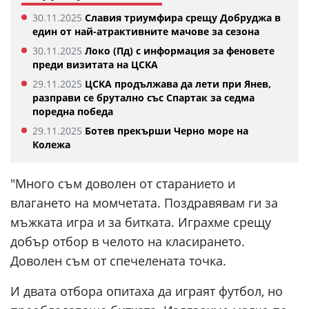
30.11.2025
Славия триумфира срещу Добруджа в
един от най-атрактивните мачове за сезона
30.11.2025
Локо (Пд) с информация за феновете
преди визитата на ЦСКА
29.11.2025
ЦСКА продължава да лети при Янев,
разправи се брутално със Спартак за седма
поредна победа
29.11.2025
Ботев прекърши Черно море на
Колежа
"Много съм доволен от старанието и
влагането на момчетата. Поздравявам ги за
мъжката игра и за битката. Играхме срещу
добър отбор в челото на класирането.
Доволен съм от спечелената точка.
И двата отбора опитаха да играят футбол, но