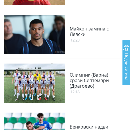
Майкон замина с
Левски
12:23
Подай сигнал
Олимпик (Варна)
срази Септември
(Драгоево)
12:18
Бенковски надви