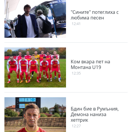
"Сините" потеглиха с
любима песен
12:41
Ком вкара пет на
Монтана U19
12:35
Бдин бие в Румъния,
Демона наниза
хеттрик
12:27