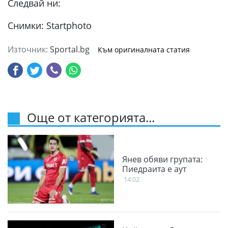
Следвай ни:
Снимки: Startphoto
Източник:
Sportal.bg
Към оригиналната статия
Още от категорията...
Янев обяви групата:
Пиедраита е аут
14:02