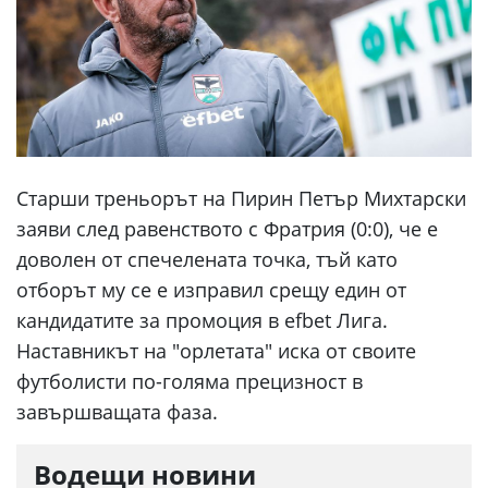
Старши треньорът на Пирин Петър Михтарски
заяви след равенството с Фратрия (0:0), че е
доволен от спечелената точка, тъй като
отборът му се е изправил срещу един от
кандидатите за промоция в efbet Лига.
Наставникът на "орлетата" иска от своите
футболисти по-голяма прецизност в
завършващата фаза.
Водещи новини