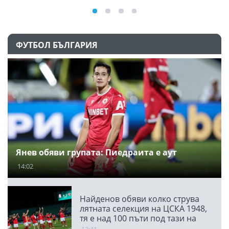
ФУТБОЛ БЪЛГАРИЯ
Янев обяви групата: Пиедраита е аут
14:02
Найденов обяви колко струва
лятната селекция на ЦСКА 1948,
тя е над 100 пъти под тази на
ПАО
13:41