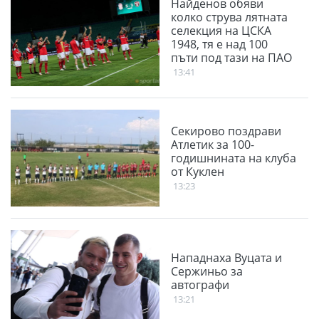
Найденов обяви
колко струва лятната
селекция на ЦСКА
1948, тя е над 100
пъти под тази на ПАО
13:41
Секирово поздрави
Атлетик за 100-
годишнината на клуба
от Куклен
13:23
Нападнаха Вуцата и
Сержиньо за
автографи
13:21