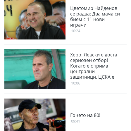
Цветомир Найденов
се радва: Два мача си
бием с 11 нови
играчи
10:24
Херо: Левски е доста
сериозен отбор!
Когато е с трима
централни
защитници, ЦСКА е
много стабилен
10:06
Гочето на 80!
09:41