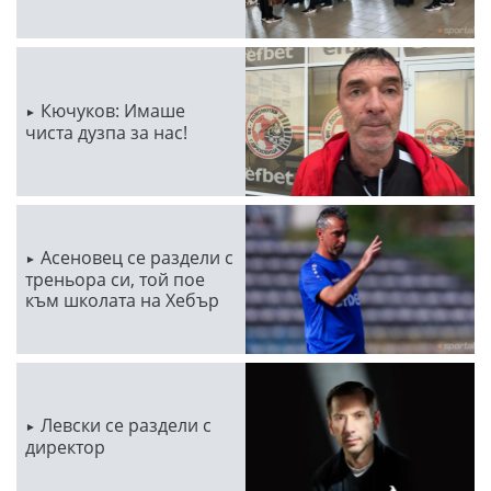
Кючуков: Имаше
чиста дузпа за нас!
Асеновец се раздели с
треньора си, той пое
към школата на Хебър
Левски се раздели с
директор