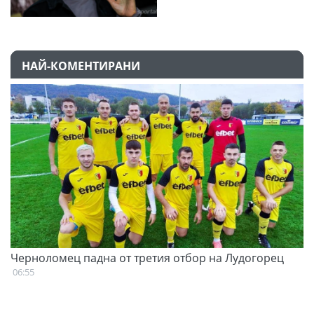
НАЙ-КОМЕНТИРАНИ
Черноломец падна от третия отбор на Лудогорец
С
н
06:55
07