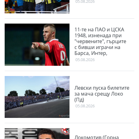
05.08.2026
11-те на ПАО и ЦСКА
1948, изненада при
"червените", гърците
с бивши играчи на
Барса, Интер,
Ливърпул и Ман
05.08.2026
Юнайтед
Левски пуска билетите
за мача срещу Локо
(Пд)
05.08.2026
Локомотив (Горна