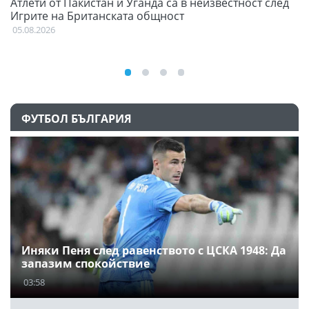
Атлети от Пакистан и Уганда са в неизвестност след
Д
Игрите на Британската общност
05
05.08.2026
ФУТБОЛ БЪЛГАРИЯ
Иняки Пеня след равенството с ЦСКА 1948: Да
запазим спокойствие
03:58