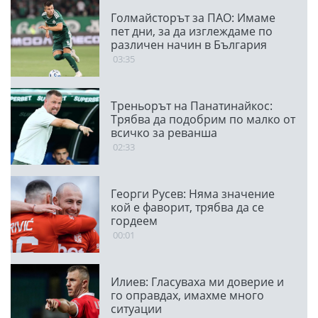
Голмайсторът за ПАО: Имаме
пет дни, за да изглеждаме по
различен начин в България
03:35
Треньорът на Панатинайкос:
Трябва да подобрим по малко от
всичко за реванша
02:33
Георги Русев: Няма значение
кой е фаворит, трябва да се
гордеем
00:01
Илиев: Гласуваха ми доверие и
го оправдах, имахме много
ситуации