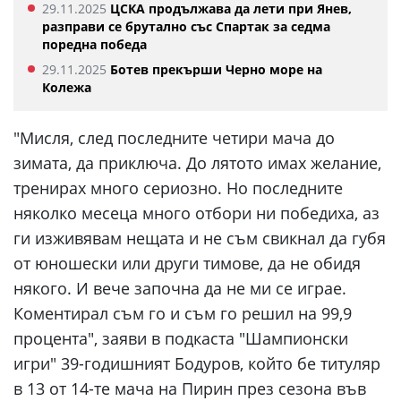
29.11.2025
ЦСКА продължава да лети при Янев,
разправи се брутално със Спартак за седма
поредна победа
29.11.2025
Ботев прекърши Черно море на
Колежа
"Мисля, след последните четири мача до
зимата, да приключа. До лятото имах желание,
тренирах много сериозно. Но последните
няколко месеца много отбори ни победиха, аз
ги изживявам нещата и не съм свикнал да губя
от юношески или други тимове, да не обидя
някого. И вече започна да не ми се играе.
Коментирал съм го и съм го решил на 99,9
процента", заяви в подкаста "Шампионски
игри" 39-годишният Бодуров, който бе титуляр
в 13 от 14-те мача на Пирин през сезона във