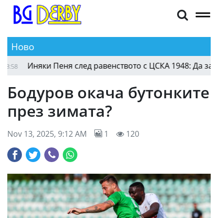
Ново
Иняки Пеня след равенството с ЦСКА 1948: Да запази
8
Бодуров окача бутонките
през зимата?
Nov 13, 2025, 9:12 AM
1
120