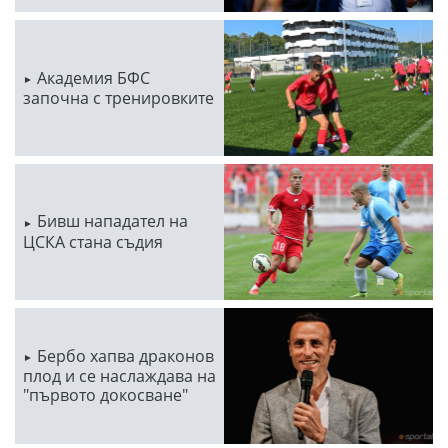
Академия БФС
започна с тренировките
Бивш нападател на
ЦСКА стана съдия
Бербо хапва драконов
плод и се наслаждава на
"първото докосване"