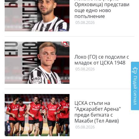
Оряховица) представи
още едно ново
попълнение
05.08.2026
Локо (ГО) се подсили с
младок от ЦСКА 1948
05.08.2026
Подай сигнал
ЦСКА стъпи на
"Аджарабет Арена"
преди битката с
Макаби (Тел Авив)
05.08.2026