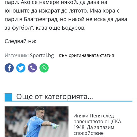
пари. Ако се намери някой, да дава на
юношите да изкарат до лятото. Има хора с
пари в Благоевград, но никой не иска да дава
за футбол", каза още Бодуров.
Следвай ни:
Източник:
Sportal.bg
Към оригиналната статия
Още от категорията...
Иняки Пеня след
равенството с ЦСКА
1948: Да запазим
спокойствие