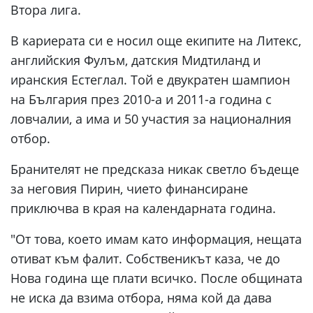
Втора лига.
В кариерата си е носил още екипите на Литекс,
английския Фулъм, датския Мидтиланд и
иранския Естеглал. Той е двукратен шампион
на България през 2010-а и 2011-а година с
ловчалии, а има и 50 участия за националния
отбор.
Бранителят не предсказа никак светло бъдеще
за неговия Пирин, чието финансиране
приключва в края на календарната година.
"От това, което имам като информация, нещата
отиват към фалит. Собственикът каза, че до
Нова година ще плати всичко. После общината
не иска да взима отбора, няма кой да дава