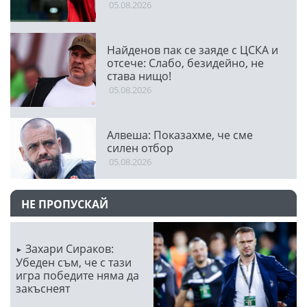
05.08.2026
Найденов пак се заяде с ЦСКА и
отсече: Слабо, безидейно, не
става нищо!
05.08.2026
Алвеша: Показахме, че сме
силен отбор
05.08.2026
НЕ ПРОПУСКАЙ
Захари Сираков:
Убеден съм, че с тази
игра победите няма да
закъснеят