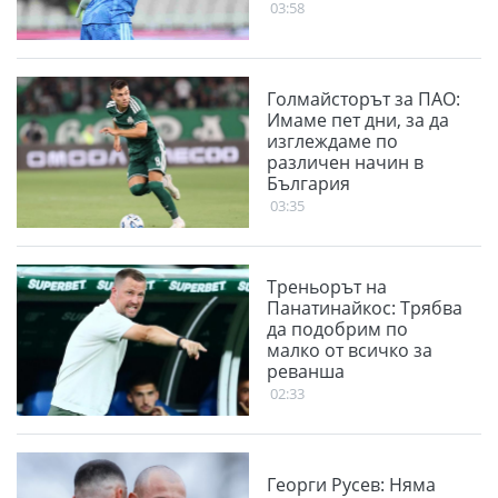
03:58
Голмайсторът за ПАО:
Имаме пет дни, за да
изглеждаме по
различен начин в
България
03:35
Треньорът на
Панатинайкос: Трябва
да подобрим по
малко от всичко за
реванша
02:33
Георги Русев: Няма