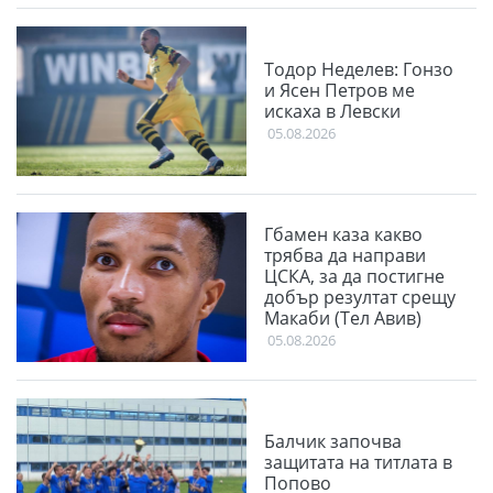
Тодор Неделев: Гонзо
и Ясен Петров ме
искаха в Левски
05.08.2026
Гбамен каза какво
трябва да направи
ЦСКА, за да постигне
добър резултат срещу
Макаби (Тел Авив)
05.08.2026
Балчик започва
защитата на титлата в
Попово