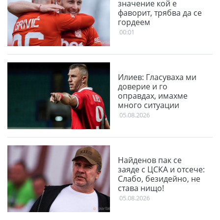
значение кой е
фаворит, трябва да се
гордеем
00:01
Илиев: Гласуваха ми
доверие и го
оправдах, имахме
много ситуации
05.08.2026
Найденов пак се
заяде с ЦСКА и отсече:
Слабо, безидейно, не
става нищо!
05.08.2026