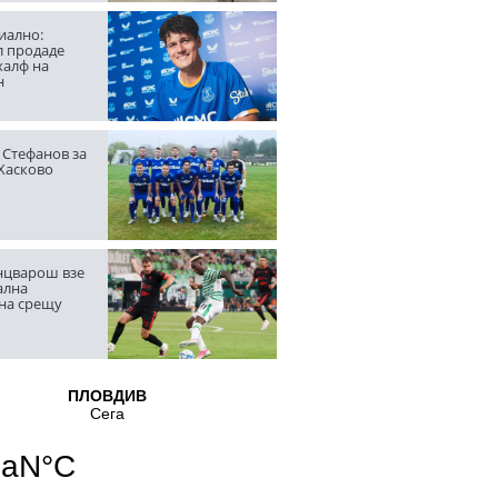
ално:
л продаде
халф на
н
 Стефанов за
 Хасково
цварош взе
ална
на срещу