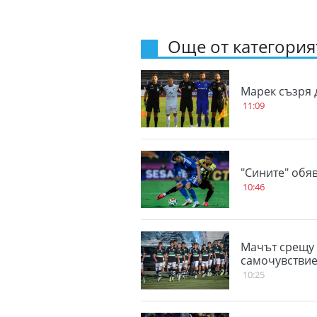
Още от категорият
Марек съзря
11:09
"Сините" обя
10:46
Мачът срещу 
самочувствие
10:25