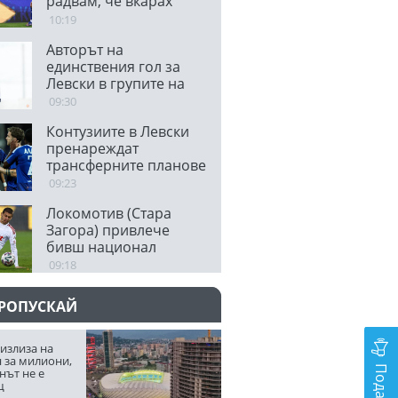
радвам, че вкарах
първия си гол с
10:19
вашата подкрепа
Авторът на
единствения гол за
Левски в групите на
ШЛ сложи край на
09:30
кариерата си
Контузиите в Левски
пренареждат
трансферните планове
09:23
Локомотив (Стара
Загора) привлече
бивш национал
09:18
ПРОПУСКАЙ
излиза на
 за милиони,
нът не е
щ