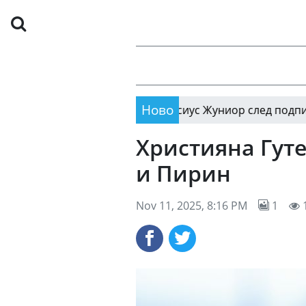
Ново
д: какво ще покаже Винисиус Жуниор след подписването
Християна Гут
и Пирин
Nov 11, 2025, 8:16 PM
1