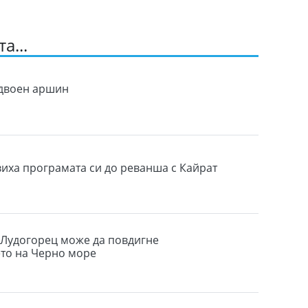
а...
 двоен аршин
виха програмата си до реванша с Кайрат
Лудогорец може да повдигне
то на Черно море