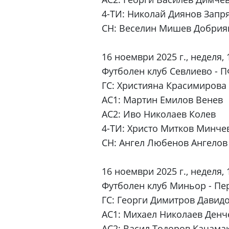
4-ТИ: Николай Диянов Запр
СН: Веселин Мишев Добрия
16 ноември 2025 г., неделя, 
Футболен клуб Севлиево - 
ГС: Християна Красимирова 
АС1: Мартин Емилов Венев
АС2: Иво Николаев Колев
4-ТИ: Христо Митков Минче
СН: Ангел Любенов Ангелов
16 ноември 2025 г., неделя, 
Футболен клуб Миньор - Пер
ГС: Георги Димитров Давид
АС1: Михаел Николаев Денч
АС2: Васил Тодоров Качама