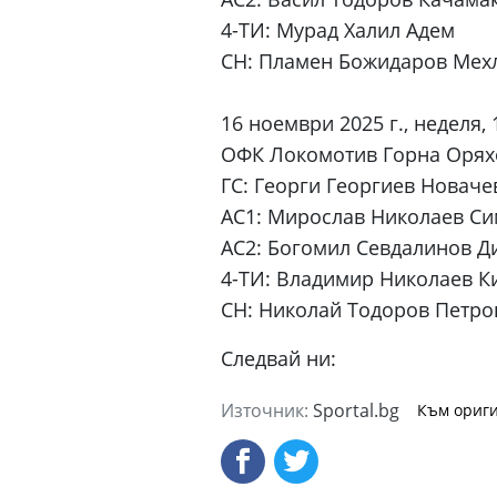
4-ТИ: Мурад Халил Адем
СН: Пламен Божидаров Мех
16 ноември 2025 г., неделя, 
ОФК Локомотив Горна Оряхо
ГС: Георги Георгиев Новаче
АС1: Мирослав Николаев С
АС2: Богомил Севдалинов Д
4-ТИ: Владимир Николаев К
СН: Николай Тодоров Петро
Следвай ни:
Източник:
Sportal.bg
Към ориги