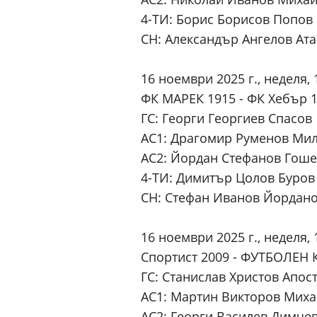
4-ТИ: Борис Борисов Попов
СН: Александър Ангелов Ат
16 ноември 2025 г., неделя, 
ФК МАРЕК 1915 - ФК Хебър 
ГС: Георги Георгиев Спасов
АС1: Драгомир Руменов Ми
АС2: Йордан Стефанов Гош
4-ТИ: Димитър Цолов Буров
СН: Стефан Иванов Йордан
16 ноември 2025 г., неделя, 
Спортист 2009 - ФУТБОЛЕН
ГС: Станислав Христов Апос
АС1: Мартин Викторов Мих
АС2: Георги Василев Димче