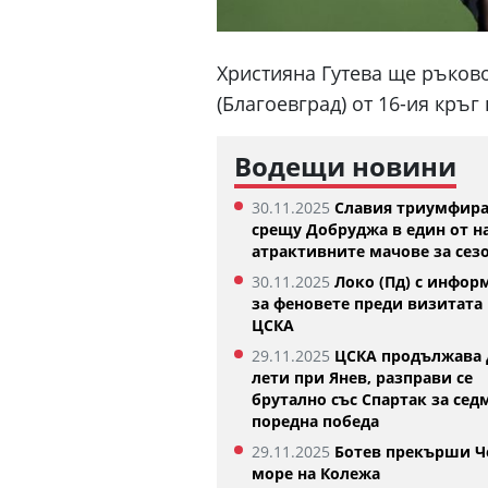
Християна Гутева ще ръков
(Благоевград) от 16-ия кръг
Водещи новини
30.11.2025
Славия триумфир
срещу Добруджа в един от н
атрактивните мачове за сез
30.11.2025
Локо (Пд) с инфор
за феновете преди визитата 
ЦСКА
Къри няма намерение да напуска
Сине
Голдън Стейт Уориърс
07.08
29.11.2025
ЦСКА продължава 
07.08.2026
лети при Янев, разправи се
брутално със Спартак за сед
поредна победа
29.11.2025
Ботев прекърши Ч
море на Колежа