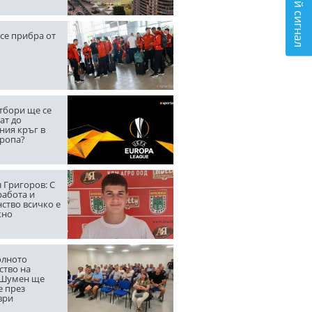
Подай сигнал
се прибра от
тбори ще се
ат до
ния кръг в
вропа?
 Григоров: С
работа и
ство всичко е
жно
лното
ство на
 Шумен ще
е през
ври