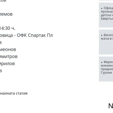
Офици
Арсена
лемов
датски 
Евертъ
14:30 ч.
вица - ОФК Спартак Пл
Васил
мача в
в
имеонов
имитров
Ферен
ирилов
миним
предни
в
Гурник
налната статия