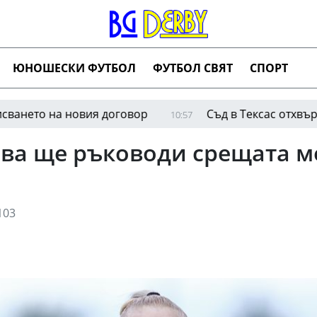
ЮНОШЕСКИ ФУТБОЛ
ФУТБОЛ СВЯТ
СПОРТ
 на новия договор
Съд в Тексас отхвърли обви
10:57
ева ще ръководи срещата 
103