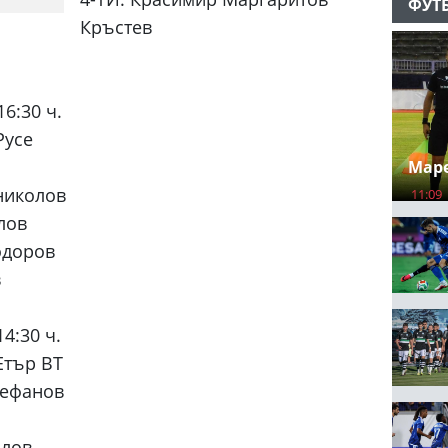
ФУТ
Кръстев
16:30 ч.
Русе
Маре
николов
11:09
лов
одоров
в
14:30 ч.
Етър ВТ
тефанов
йлов