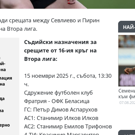
оди срещата между Севлиево и Пирин
НАЙ
 на Втора лига.
Съдийски назначения за
срещите от 16-ия кръг на
а
Втора лига:
ай-
она
15 ноември 2025 г., събота, 13:30
мация
ч.
на
р вече тренира
Семеньо: Трябва да с
Сдружение футболен клуб
към философията на М
.2026
да
Фратрия - ОФК Беласица
07.08.2026
ГС: Петър Димов Аспарухов
ма
АС1: Станимир Илков Илков
ерно
АС2: Станимир Емилов Трифонов
4-ТИ: Красимир Маргаритов