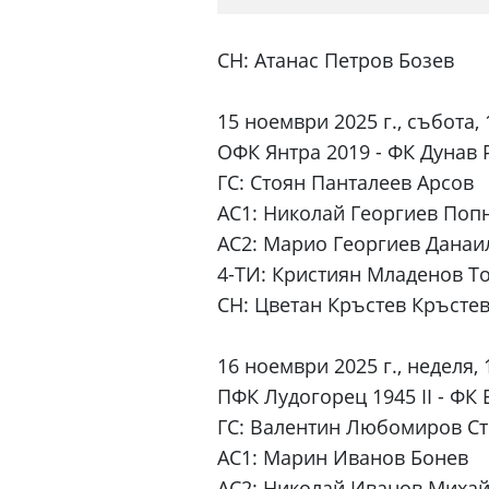
СН: Атанас Петров Бозев
15 ноември 2025 г., събота, 
ОФК Янтра 2019 - ФК Дунав 
ГС: Стоян Панталеев Арсов
АС1: Николай Георгиев Поп
АС2: Марио Георгиев Данаи
4-ТИ: Кристиян Младенов Т
СН: Цветан Кръстев Кръсте
16 ноември 2025 г., неделя, 
ПФК Лудогорец 1945 II - ФК 
ГС: Валентин Любомиров С
АС1: Марин Иванов Бонев
АС2: Николай Иванов Миха