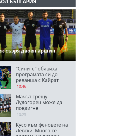
БОЛ БЪЛГАРИЯ
к съзря двоен аршин
"Сините" обявиха
програмата си до
реванша с Кайрат
10:46
Мачът срещу
Лудогорец може да
повдигне
самочувствието на
10:25
Черно море
Кусо към феновете на
Левски: Много се