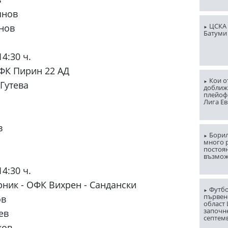
янов
ЦСКА 
нов
Батуми
14:30 ч.
ПФК Пирин 22 АД
Кои о
Гутева
доближ
плейоф
Лига Е
в
Борил
много 
постоян
възмо
14:30 ч.
ник - ОФК Вихрен - Сандански
Футбо
първен
ов
област
започн
ев
септем
ков