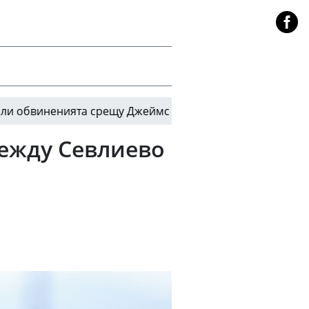
ненията срещу Джеймс Хардън за незаконно носене на 
между Севлиево