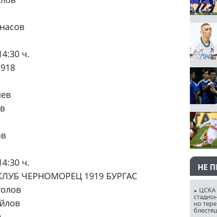
анасов
14:30 ч.
1918
лев
ев
ов
14:30 ч.
НЕ 
 КЛУБ ЧЕРНОМОРЕЦ 1919 БУРГАС
толов
ЦСКА 
стадион
айлов
но тере
блестя
в