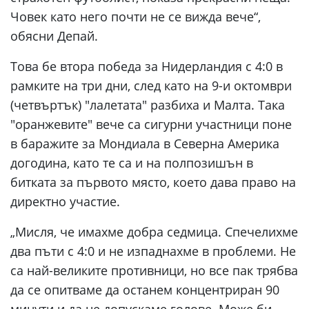
Човек като него почти не се вижда вече“,
обясни Депай.
Това бе втора победа за Нидерландия с 4:0 в
рамките на три дни, след като на 9-и октомври
(четвъртък) "лалетата" разбиха и Малта. Така
"оранжевите" вече са сигурни участници поне
в баражите за Мондиала в Северна Америка
догодина, като те са и на полпозишън в
битката за първото място, което дава право на
директно участие.
„Мисля, че имахме добра седмица. Спечелихме
два пъти с 4:0 и не изпаднахме в проблеми. Не
са най-великите противници, но все пак трябва
да се опитваме да останем концентриран 90