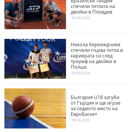
Бразилски тандем
спечели титлата на
двойки в Пловдив
08.08.2026
Никола Керемедчиев
спечели първа титла в
кариерата си след
триумф на двойки в
Полша
08.08.2026
България U18 загуби
от Гърция и ще играе
за седмото място на
ЕвроБаскет
08.08.2026