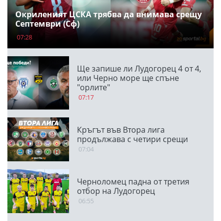
Окриленият ЦСКА трябва да внимава срещу
Септември (Сф)
07:28
Ще запише ли Лудогорец 4 от 4,
или Черно море ще спъне
"орлите"
07:17
Кръгът във Втора лига
продължава с четири срещи
07:04
Черноломец падна от третия
отбор на Лудогорец
06:55