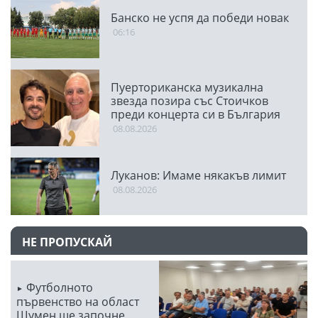
Банско не успя да победи новак
06:16
Пуерториканска музикална
звезда позира със Стоичков
преди концерта си в България
08.08.2026
Луканов: Имаме някакъв лимит
08.08.2026
НЕ ПРОПУСКАЙ
Футболното
първенство на област
Шумен ще започне