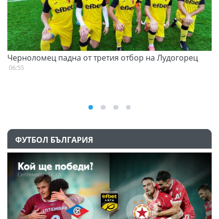
Черноломец падна от третия отбор на Лудогорец
С
н
06:55
07
ФУТБОЛ БЪЛГАРИЯ