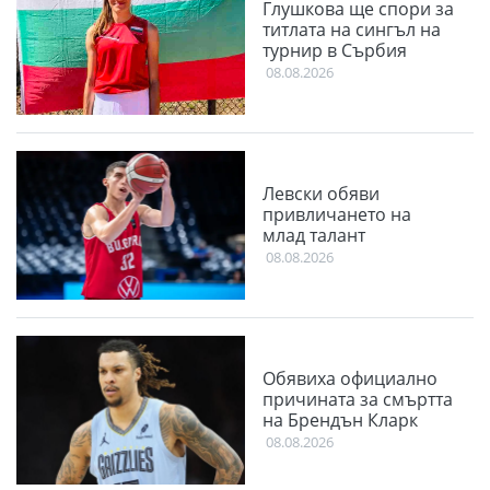
Глушкова ще спори за
титлата на сингъл на
турнир в Сърбия
08.08.2026
Левски обяви
привличането на
млад талант
08.08.2026
Обявиха официално
причината за смъртта
на Брендън Кларк
08.08.2026