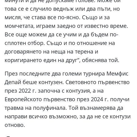
минути и да не допускаме голове. Може би
това се е случило веднъж или два пъти, но
мисля, че става все по-ясно. Също и за
момчетата, играем заедно от известно време.
Все още можем да се учим и да бъдем по-
сплотен отбор. Също и по отношение на
договарянето на неща на терена и
коригирането един на друг“, обяснява той.
През последните два големи турнира Мемфис
Депай беше контузен. Световното първенство
през 2022 г. започна с контузия, а на
Европейското първенство през 2024 г. получи
травма на полуфинала. Той възнамерява да
направи всичко възможно, за да не се контузи
отново.