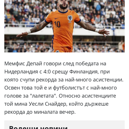
Мемфис Депай говори след победата на
Нидерландия с 4:0 срещу Финландия, при
която счупи рекорда за най-много асистенции.
Освен това той е и футболистът с най-много
голове за "лалетата". Относно асистенциите
той мина Уесли Снайдер, който държеше
рекорда до миналата вечер.
Водещи новини