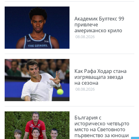
Академик Бултекс 99
привлече
американско крило
08.08.2026
Как Рафа Ходар стана
изгряващата звезда
на сезона
08.08.2026
България с
историческо четвърто
място на Световното
първенство за юноши