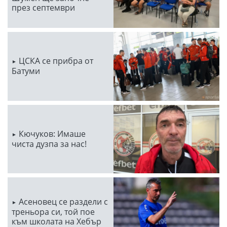
през септември
ЦСКА се прибра от
Батуми
Кючуков: Имаше
чиста дузпа за нас!
Асеновец се раздели с
треньора си, той пое
към школата на Хебър