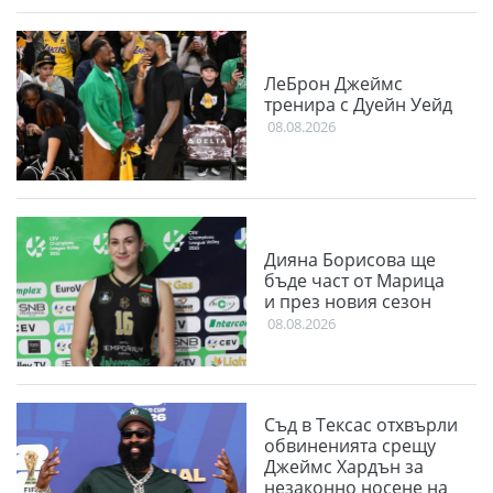
ЛеБрон Джеймс
тренира с Дуейн Уейд
08.08.2026
Дияна Борисова ще
бъде част от Марица
и през новия сезон
08.08.2026
Съд в Тексас отхвърли
обвиненията срещу
Джеймс Хардън за
незаконно носене на