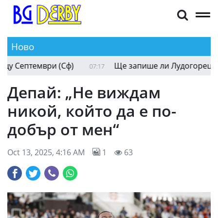
Ново
Окриленият ЦСКА трябва да внимава срещу Септ
07:28
Депай: „Не виждам
никой, който да е по-
добър от мен“
Oct 13, 2025, 4:16 AM
1
63