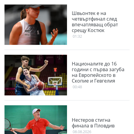
Швьонтек е на
четвъртфинал след
впечатляващ обрат
срещу Костюк
01:32
Националите до 16
години с първа загуба
на Европейското в
Скопие и Гевгелия
00:48
Нестеров стигна
финала в Пловдив
08.08.2026