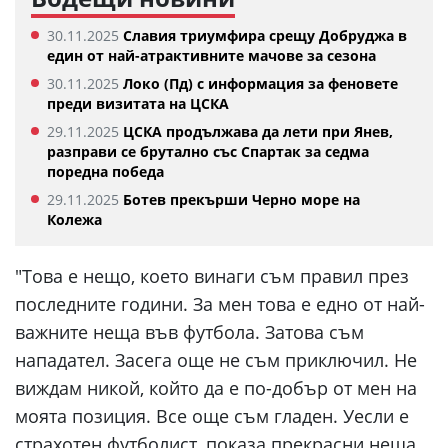
30.11.2025
Славия триумфира срещу Добруджа в
един от най-атрактивните мачове за сезона
30.11.2025
Локо (Пд) с информация за феновете
преди визитата на ЦСКА
29.11.2025
ЦСКА продължава да лети при Янев,
разправи се брутално със Спартак за седма
поредна победа
29.11.2025
Ботев прекърши Черно море на
Колежа
"Това е нещо, което винаги съм правил през
последните години. За мен това е едно от най-
важните неща във футбола. Затова съм
нападател. Засега още не съм приключил. Не
виждам никой, който да е по-добър от мен на
моята позиция. Все още съм гладен. Уесли е
страхотен футболист, показа прекрасни неща.