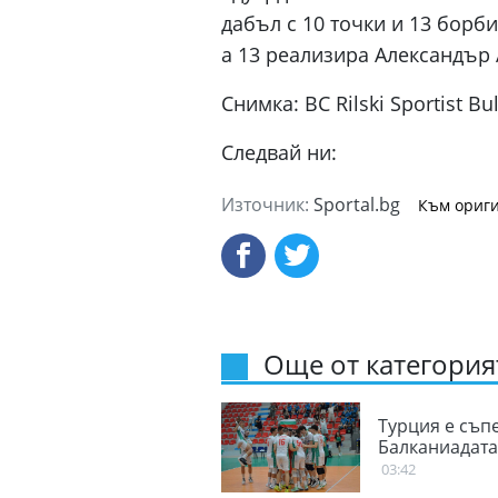
дабъл с 10 точки и 13 борби
а 13 реализира Александър
Снимка: BC Rilski Sportist Bu
Следвай ни:
Източник:
Sportal.bg
Към ориги
Още от категорият
Турция е съп
Балканиадат
03:42