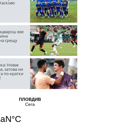
 Хасково
цварош взе
ална
на срещу
ка: Новак
а, затова ни
га по-кратки
!