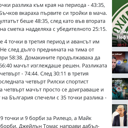
чки разлика към края на периода - 43:35,
Бъчков вкараха първите си тройки в мача.
ултатът беше 48:35, след като във втората
а сметка надделяха с убедителното 25:15.
Млад
Неф
 4 точки в третия период и авансът им
08:53
. Не след дълго преднината на тима от
при 58:38. Домакините продължаваха да
 66:40 мачът изглеждаше решен. Разликата
четвърт - 74:44. След 30:11 в третия
последната четвърт Рилски спортист
та четвърт мачът просто се доиграваше и
на България спечели с 35 точки разлика -
9 точки и 9 борби за Рилецо, а Майк
7 борби. Джейлън Томас направи дабъл-