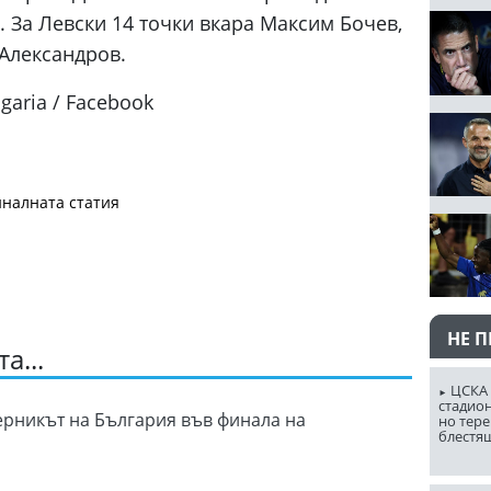
. За Левски 14 точки вкара Максим Бочев,
 Александров.
lgaria / Facebook
налната статия
НЕ 
а...
ЦСКА 
стадион
ерникът на България във финала на
но тере
блестя
а