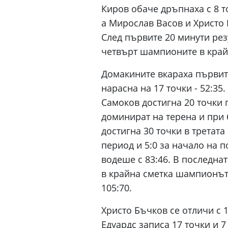
Киров обаче дръпнаха с 8 то
а Мирослав Васов и Христо 
След първите 20 минути рез
четвърт шампионите в крайн
Домакините вкараха първите
нарасна на 17 точки - 52:35
Самоков достигна 20 точки 
доминират на терена и при
достигна 30 точки в третата 
период и 5:0 за начало на 
водеше с 83:46. В последна
в крайна сметка шампионът 
105:70.
Христо Бъчков се отличи с 1
Едуардс записа 17 точки и 