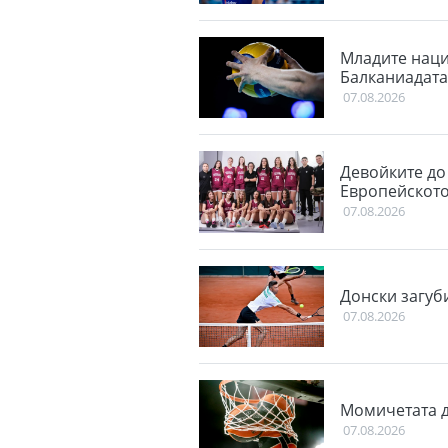
Младите наци
Балканиадата
07.08.2026
Девойките до
Европейскот
07.08.2026
Донски загуб
07.08.2026
Момичетата д
07.08.2026