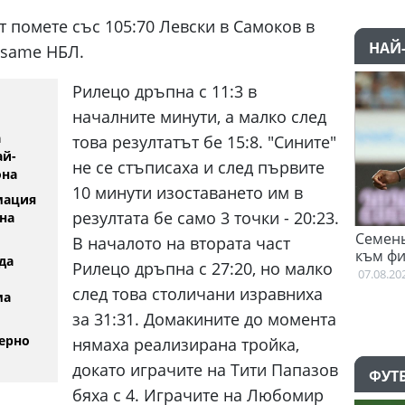
 помете със 105:70 Левски в Самоков в
НАЙ
esame НБЛ.
Рилецо дръпна с 11:3 в
началните минути, а малко след
а
това резултатът бе 15:8. "Сините"
ай-
не се стъписаха и след първите
она
10 минути изоставането им в
мация
резултата бе само 3 точки - 20:23.
на
ренира
Семеньо: Трябва да се адаптир
В началото на втората част
към философията на Мареска
да
Рилецо дръпна с 27:20, но малко
07.08.2026
след това столичани изравниха
ма
за 31:31. Домакините до момента
ерно
нямаха реализирана тройка,
докато играчите на Тити Папазов
ФУТ
бяха с 4. Играчите на Любомир