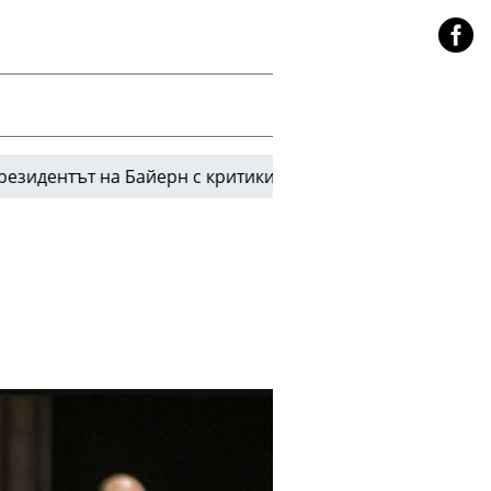
 на Байерн с критики към другите отбори от Бундеслига