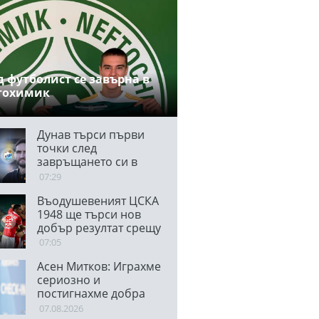
 футболист се завърна в
тохимик
Дунав търси първи
точки след
завръщането си в
елита
07:29
Въодушевеният ЦСКА
1948 ще търси нов
добър резултат срещу
Локо (Сф) в "Надежда"
07:05
Асен Митков: Играхме
сериозно и
постигнахме добра
победа срещу труден
07.08.2026