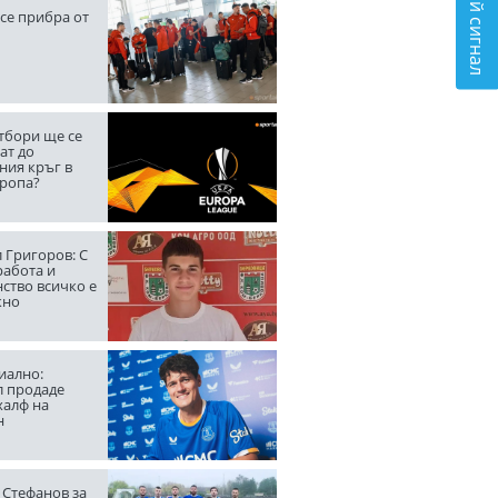
Подай сигнал
се прибра от
тбори ще се
ат до
ния кръг в
вропа?
 Григоров: С
работа и
ство всичко е
жно
ално:
л продаде
халф на
н
 Стефанов за