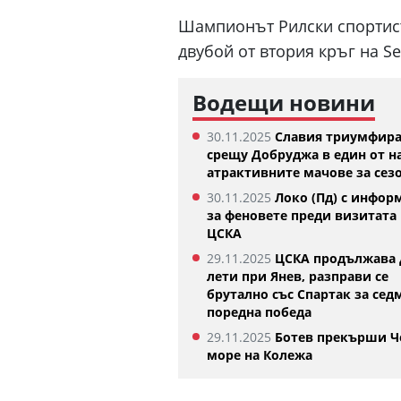
Шампионът Рилски спортист
двубой от втория кръг на S
Водещи новини
30.11.2025
Славия триумфир
срещу Добруджа в един от н
атрактивните мачове за сез
30.11.2025
Локо (Пд) с инфор
за феновете преди визитата 
ЦСКА
Къри няма намерение да напуска
Синер вече т
Голдън Стейт Уориърс
07.08.2026
29.11.2025
ЦСКА продължава 
07.08.2026
лети при Янев, разправи се
брутално със Спартак за сед
поредна победа
29.11.2025
Ботев прекърши Ч
море на Колежа