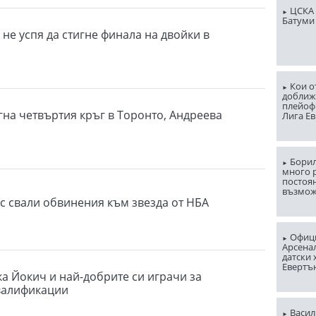
ЦСКА 
Батуми
не успя да стигне финала на двойки в
Кои о
доближ
плейоф
гна четвъртия кръг в Торонто, Андреева
Лига Е
Борил
много 
постоян
възмо
ас свали обвинения към звезда от НБА
Офици
Арсена
датски 
Евертъ
а Йокич и най-добрите си играчи за
валификации
Васил