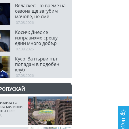
съперник
Веласкес: По време на
сезона ще загубим
мачове, не сме
супергерои
07.08.2026
Косич: Днес се
изправихме срещу
един много добър
отбор
07.08.2026
Кусо: За първи път
попадам в подобен
клуб
07.08.2026
ПРОПУСКАЙ
излиза на
 за милиони,
нът не е
щ