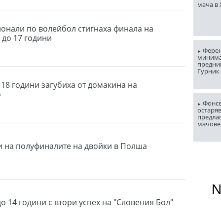
мача в
онали по волейбол стигнаха финала на
 до 17 години
Ферен
миним
предни
Гурник
 18 години загубиха от домакина на
о
Фонсе
остаряв
предла
мачове
и на полуфиналите на двойки в Полша
о 14 години с втори успех на "Словения Бол"