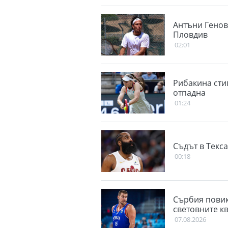
Антъни Генов 
Пловдив
02:01
Рибакина сти
отпадна
01:24
Съдът в Текс
00:18
Сърбия повик
световните к
07.08.2026