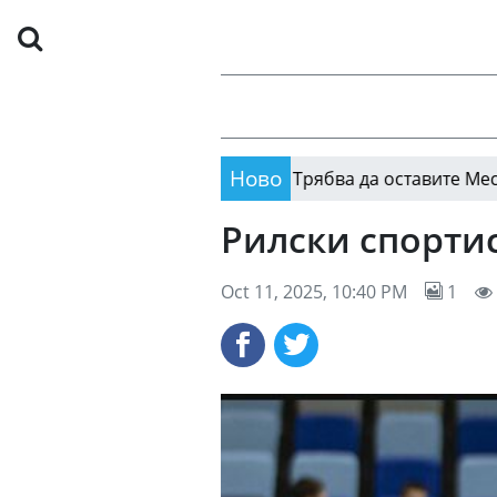
Ново
 футбола в Аржентина: Трябва да оставите Меси да про
Рилски спорти
Oct 11, 2025, 10:40 PM
1