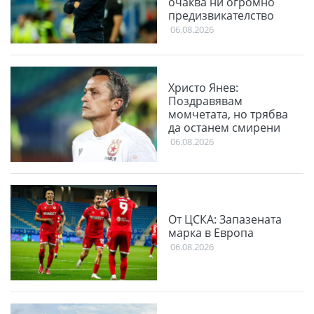
очаква ни огромно
предизвикателство
06.08.2026
Христо Янев:
Поздравявам
момчетата, но трябва
да останем смирени
06.08.2026
От ЦСКА: Запазената
марка в Европа
06.08.2026