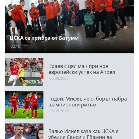
ЦСКА се прибра от Батуми
02:10
Краев с цял мач при нов
европейски успех на Апоел
06.08.2026
Годой: Мисля, че отборът набра
шампионски ритъм
06.08.2026
Вальо Илиев каза как ЦСКА е
убедил Сенси и Гбамин да