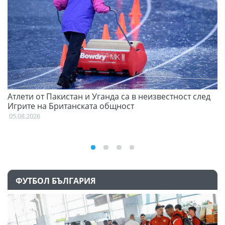
Атлети от Пакистан и Уганда са в неизвестност след
С
Игрите на Британската общност
н
05.08.2026
03
ФУТБОЛ БЪЛГАРИЯ