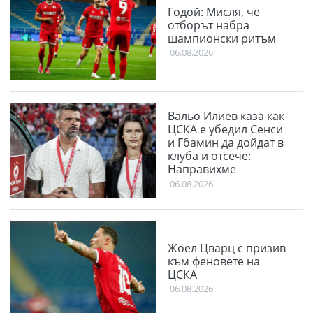
Годой: Мисля, че
отборът набра
шампионски ритъм
06.08.2026
Вальо Илиев каза как
ЦСКА е убедил Сенси
и Гбамин да дойдат в
клуба и отсече:
Направихме
изключителен двубой
06.08.2026
Жоел Цварц с призив
към феновете на
ЦСКА
06.08.2026