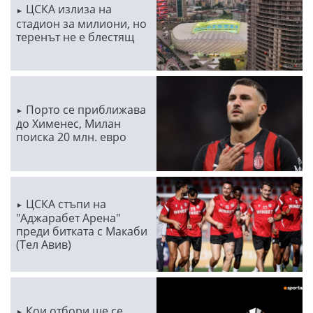
ЦСКА излиза на
стадион за милиони, но
теренът не е блестящ
Порто се приближава
до Хименес, Милан
поиска 20 млн. евро
ЦСКА стъпи на
"Аджарабет Арена"
преди битката с Макаби
(Тел Авив)
Кои отбори ще се