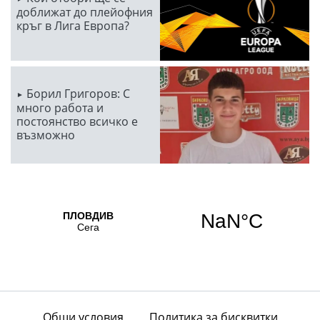
доближат до плейофния
кръг в Лига Европа?
Борил Григоров: С
много работа и
постоянство всичко е
възможно
Общи условия
Политика за бисквитки