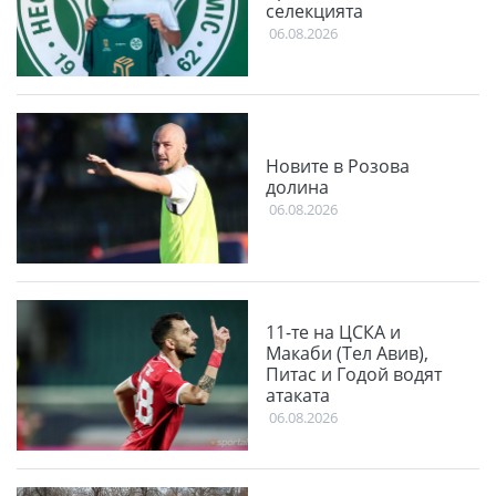
селекцията
06.08.2026
Новите в Розова
долина
06.08.2026
11-те на ЦСКА и
Макаби (Тел Авив),
Питас и Годой водят
атаката
06.08.2026