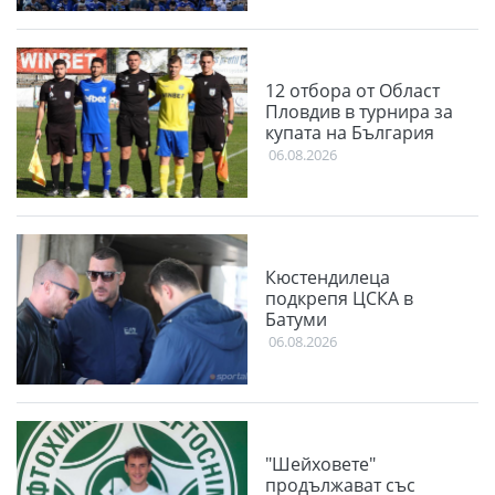
12 отбора от Област
Пловдив в турнира за
купата на България
06.08.2026
Кюстендилеца
подкрепя ЦСКА в
Батуми
06.08.2026
"Шейховете"
продължават със