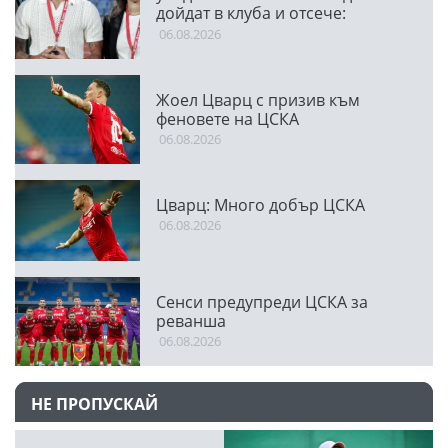
дойдат в клуба и отсече:
Направихме изключителен
06.08.2026
двубой
Жоел Цварц с призив към
феновете на ЦСКА
06.08.2026
Цварц: Много добър ЦСКА
06.08.2026
Сенси предупреди ЦСКА за
реванша
06.08.2026
НЕ ПРОПУСКАЙ