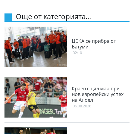
Още от категорията...
ЦСКА се прибра от
Батуми
02:10
Краев с цял мач при
нов европейски успех
на Апоел
06.08.2026