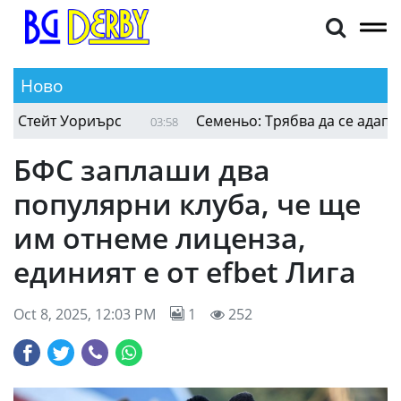
Ново
тейт Уориърс
Семеньо: Трябва да се адаптира
03:58
БФС заплаши два
популярни клуба, че ще
им отнеме лиценза,
единият е от efbet Лига
Oct 8, 2025, 12:03 PM
1
252