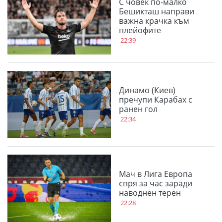
С човек по-малко
Бешикташ направи
важна крачка към
плейофите
22:39
Динамо (Киев)
пречупи Карабах с
ранен гол
22:34
Мач в Лига Европа
спря за час заради
наводнен терен
22:28