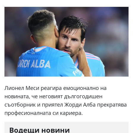
Лионел Меси реагира емоционално на
новината, че неговият дългогодишен
съотборник и приятел Жорди Алба прекратява
професионалната си кариера.
Водещи новини