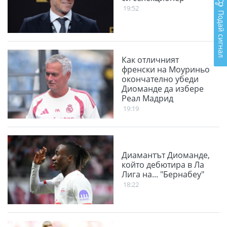
19:52
Подай сигнал
Как отличният
френски на Моуриньо
окончателно убеди
Диоманде да избере
Реал Мадрид
19:19
Диамантът Диоманде,
който дебютира в Ла
Лига на... "Бернабеу"
18:22