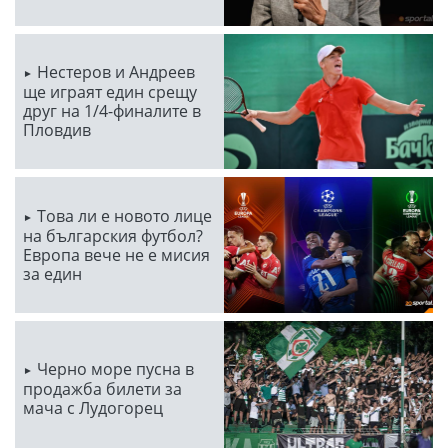
Нестеров и Андреев
ще играят един срещу
друг на 1/4-финалите в
Пловдив
Това ли е новото лице
на българския футбол?
Европа вече не е мисия
за един
Черно море пусна в
продажба билети за
мача с Лудогорец