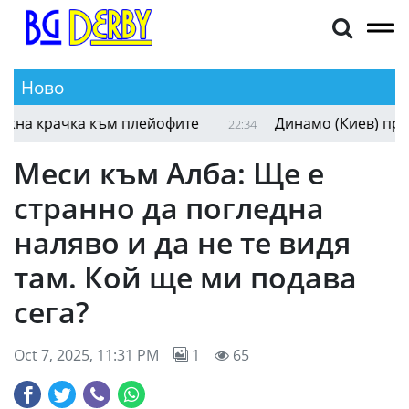
Ново
а крачка към плейофите
Динамо (Киев) пречупи
22:34
Меси към Алба: Ще е
странно да погледна
наляво и да не те видя
там. Кой ще ми подава
сега?
Oct 7, 2025, 11:31 PM
1
65