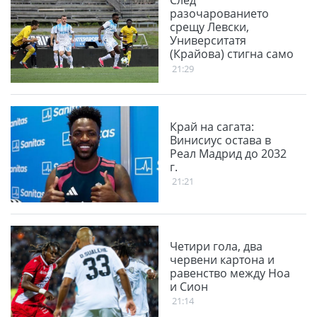
След
разочарованието
срещу Левски,
Университатя
(Крайова) стигна само
до равенство във
21:29
Финландия
Край на сагата:
Винисиус остава в
Реал Мадрид до 2032
г.
21:21
Четири гола, два
червени картона и
равенство между Ноа
и Сион
21:14