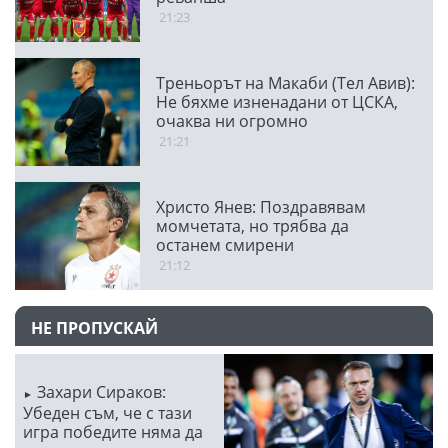
21:23
Треньорът на Макаби (Тел Авив):
Не бяхме изненадани от ЦСКА,
очаква ни огромно
предизвикателство
21:21
Христо Янев: Поздравявам
момчетата, но трябва да
останем смирени
21:12
НЕ ПРОПУСКАЙ
Захари Сираков:
Убеден съм, че с тази
игра победите няма да