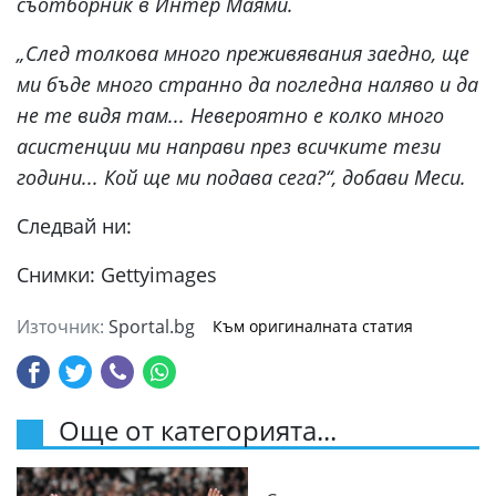
съотборник в Интер Маями.
„След толкова много преживявания заедно, ще
ми бъде много странно да погледна наляво и да
не те видя там... Невероятно е колко много
асистенции ми направи през всичките тези
години... Кой ще ми подава сега?“, добави Меси.
Следвай ни:
Снимки: Gettyimages
Източник:
Sportal.bg
Към оригиналната статия
Още от категорията...