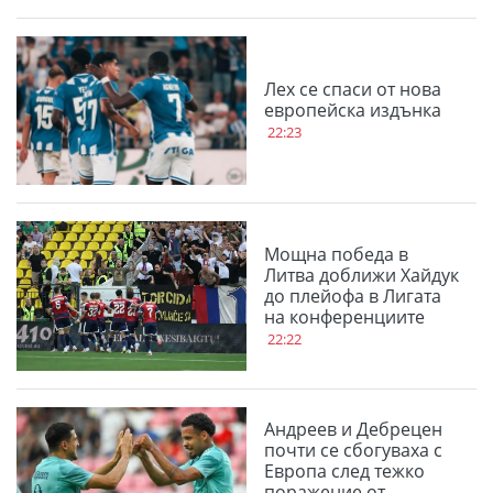
Лех се спаси от нова
европейска издънка
22:23
Мощна победа в
Литва доближи Хайдук
до плейофа в Лигата
на конференциите
22:22
Андреев и Дебрецен
почти се сбогуваха с
Европа след тежко
поражение от