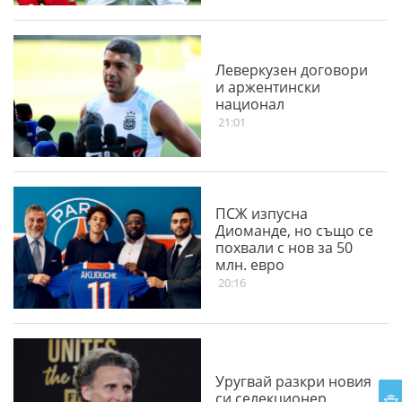
Леверкузен договори
и аржентински
национал
21:01
ПСЖ изпусна
Диоманде, но също се
похвали с нов за 50
млн. евро
20:16
Уругвай разкри новия
си селекционер