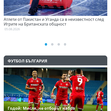
Атлети от Пакистан и Уганда са в неизвестност след
Д
Игрите на Британската общност
05
05.08.2026
ФУТБОЛ БЪЛГАРИЯ
Годой: Мисля, че отборът набра