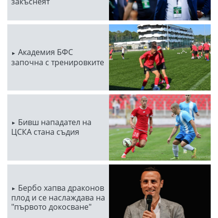
закъснеят
Академия БФС
започна с тренировките
Бивш нападател на
ЦСКА стана съдия
Бербо хапва драконов
плод и се наслаждава на
"първото докосване"