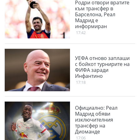
Родри отвори вратите
към трансфер в
Барселона, Реал
Мадрид е
информиран
17:42
УЕФА отново заплаши
с бойкот турнирите на
ФИФА заради
Инфантино
17:18
Официално: Реал
Мадрид обяви
изключителния
трансфер на
Диоманде
17:06