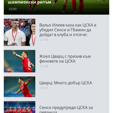
шампионски ритъм
22:00
Вальо Илиев каза как ЦСКА е
убедил Сенси и Гбамин да
дойдат в клуба и отсече:
Направихме изключителен
21:59
двубой
Жоел Цварц с призив към
феновете на ЦСКА
21:38
Цварц: Много добър ЦСКА
21:27
Сенси предупреди ЦСКА за
реванша