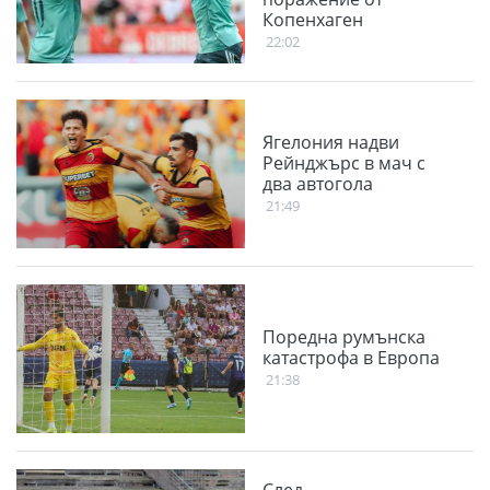
Копенхаген
22:02
Ягелония надви
Рейнджърс в мач с
два автогола
21:49
Поредна румънска
катастрофа в Европа
21:38