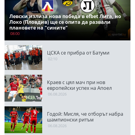
Левски излиза нова победа в efbet Лига, но
Локо (Пловдив) ще се опита да развали
плановете на "сините"
08:00
ЦСКА се прибра от Батуми
02:10
Краев с цял мач при нов
европейски успех на Апоел
06.08.2026
Годой: Мисля, че отборът набра
шампионски ритъм
06.08.2026