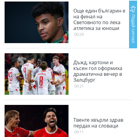
Още един българин е
Подай сигнал
на финал на
Световното по лека
атлетика за юноши
00:29
Дъжд, картони и
късен гол оформиха
драматична вечер в
Залцбург
00:21
Твенте хвърли здрав
пердах на словаци
00:11