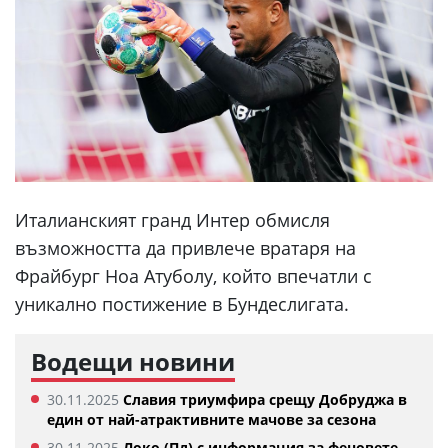
Италианският гранд Интер обмисля
възможността да привлече вратаря на
Фрайбург Ноа Атуболу, който впечатли с
уникално постижение в Бундеслигата.
Водещи новини
30.11.2025
Славия триумфира срещу Добруджа в
един от най-атрактивните мачове за сезона
30.11.2025
Локо (Пд) с информация за феновете