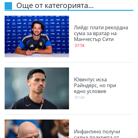
Още от категорията...
Лийдс плати рекордна
сума за вратар на
Манчестър Сити
07:58
Ювентус иска
Райндерс, но при
едно условие
07:34
Инфантино получи
силна подкрепа от