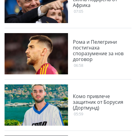
Африка
07:05
Рома и Пелегрини
постигнаха
споразумение за нов
договор
06:58
Комо привлече
защитник от Борусия
(Дортмунд)
05:59