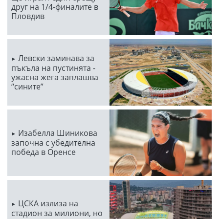
друг на 1/4-финалите в
Пловдив
Левски заминава за
пъкъла на пустинята -
ужасна жега заплашва
“сините”
Изабелла Шиникова
започна с убедителна
победа в Оренсе
ЦСКА излиза на
стадион за милиони, но