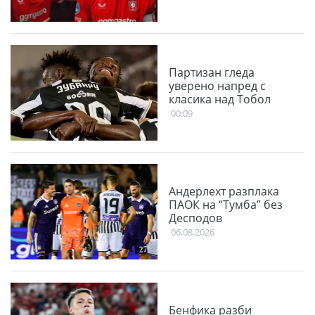
Партизан гледа
уверено напред с
класика над Тобол
00:09
Андерлехт разплака
ПАОК на “Тумба” без
Десподов
06.08.2026
Бенфика разби