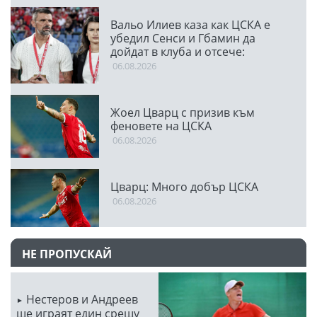
Вальо Илиев каза как ЦСКА е
убедил Сенси и Гбамин да
дойдат в клуба и отсече:
Направихме изключителен
06.08.2026
двубой
Жоел Цварц с призив към
феновете на ЦСКА
06.08.2026
Цварц: Много добър ЦСКА
06.08.2026
НЕ ПРОПУСКАЙ
Нестеров и Андреев
ще играят един срещу