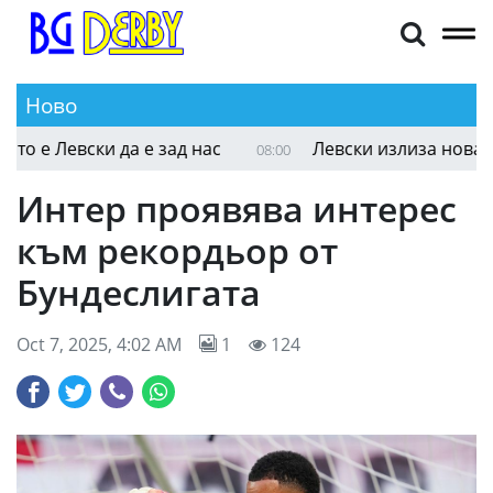
Ново
Гинко Василев пред Sportal.bg: Най-важното е Л
08:21
Интер проявява интерес
към рекордьор от
Бундеслигата
Oct 7, 2025, 4:02 AM
1
124