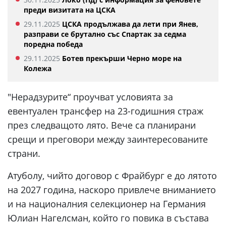
преди визитата на ЦСКА
29.11.2025
ЦСКА продължава да лети при Янев,
разправи се брутално със Спартак за седма
поредна победа
29.11.2025
Ботев прекърши Черно море на
Колежа
"Нерадзурите“ проучват условията за
евентуален трансфер на 23-годишния страж
през следващото лято. Вече са планирани
срещи и преговори между заинтересованите
страни.
Атуболу, чийто договор с Фрайбург е до лятото
на 2027 година, наскоро привлече вниманието
и на националния селекционер на Германия
Юлиан Нагелсман, който го повика в състава