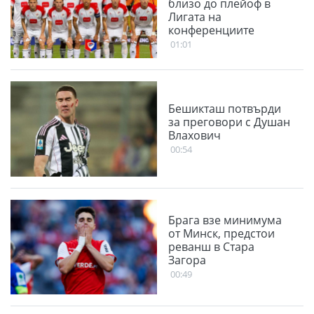
близо до плейоф в
Лигата на
конференциите
01:01
Бешикташ потвърди
за преговори с Душан
Влахович
00:54
Брага взе минимума
от Минск, предстои
реванш в Стара
Загора
00:49