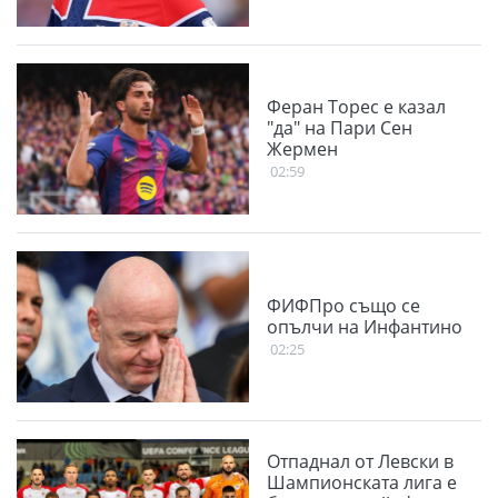
Феран Торес е казал
"да" на Пари Сен
Жермен
02:59
ФИФПро също се
опълчи на Инфантино
02:25
Отпаднал от Левски в
Шампионската лига е