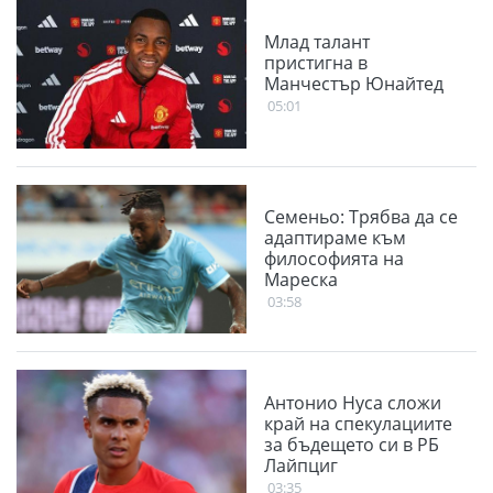
Млад талант
пристигна в
Манчестър Юнайтед
05:01
Семеньо: Трябва да се
адаптираме към
философията на
Мареска
03:58
Антонио Нуса сложи
край на спекулациите
за бъдещето си в РБ
Лайпциг
03:35