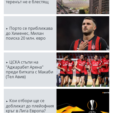
теренът не е блестящ
Порто се приближава
до Хименес, Милан
поиска 20 млн. евро
ЦСКА стъпи на
"Аджарабет Арена"
преди битката с Макаби
(Тел Авив)
Кои отбори ще се
доближат до плейофния
кръг в Лига Европа?