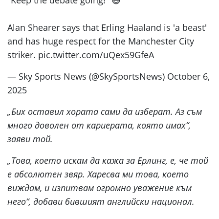
Alan Shearer says that Erling Haaland is 'a beast'
and has huge respect for the Manchester City
striker. pic.twitter.com/uQex59GfeA
— Sky Sports News (@SkySportsNews) October 6,
2025
„Бих оставил хората сами да изберат. Аз съм
много доволен от кариерата, която имах“,
заяви той.
„Това, което искам да кажа за Ерлинг, е, че той
е абсолютен звяр. Харесва ми това, което
виждам, и изпитвам огромно уважение към
него“, добави бившият английски национал.