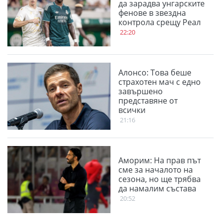
да зарадва унгарските
фенове в звездна
контрола срещу Реал
22:20
Алонсо: Това беше
страхотен мач с едно
завършено
представяне от
всички
21:16
Аморим: На прав път
сме за началото на
сезона, но ще трябва
да намалим състава
20:52