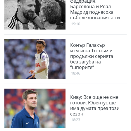
федерация,
Барселона и Реал
Мадрид поднесоха
съболезнованията си
към Меси
19:10
Конър Галахър
измъкна Тотнъм и
продължи серията
без загуба на
“шпорите”
18:46
Киву: Все още не сме
готови, Ювентус ще
има думата през този
сезон
18:23