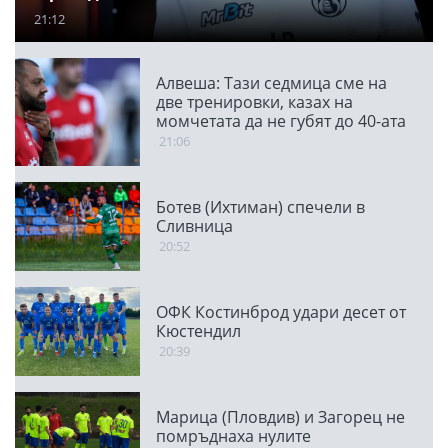
21:12
Алвеша: Тази седмица сме на
две тренировки, казах на
момчетата да не губят до 40-ата
минута
21:06
Ботев (Ихтиман) спечели в
Сливница
20:52
ОФК Костинброд удари десет от
Кюстендил
20:39
Марица (Пловдив) и Загорец не
помръднаха нулите