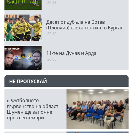
20:23
Десет от дубъла на Ботев
(Пловдив) взеха точките в Бургас
20:19
11-те на Дунав и Арда
20:05
НЕ ПРОПУСКАЙ
Футболното
първенство на област
Шумен ще започне
през септември