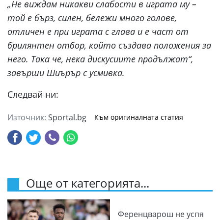
„Не виждам никакви слабости в играта му –
той е бърз, силен, бележи много голове,
отличен е при играта с глава и е част от
брилянтен отбор, който създава положения за
него. Така че, нека дискусиите продължат“,
завърши Шиърър с усмивка.
Следвай ни:
Източник:
Sportal.bg
Към оригиналната статия
Още от категорията...
Ференцварош не успя