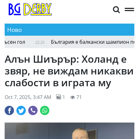
Ново
ен гол
България е балкански шампион по воле
22:25
Алън Шиърър: Холанд е
звяр, не виждам никакви
слабости в играта му
Oct 7, 2025, 3:47 AM
1
71