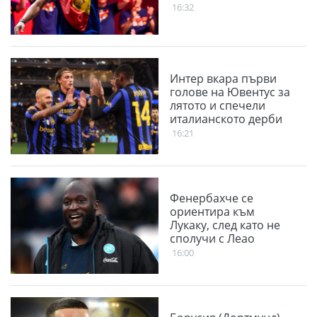
16:32
Интер вкара първи
голове на Ювентус за
лятото и спечели
италианското дерби
16:21
Фенербахче се
ориентира към
Лукаку, след като не
сполучи с Леао
16:00