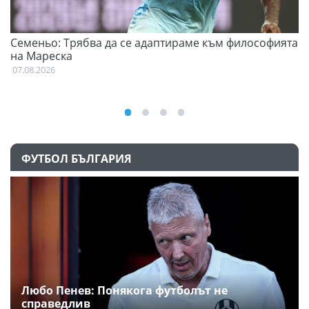
Семеньо: Трябва да се адаптираме към философията
Ф
на Мареска
07
07.08.2026
ФУТБОЛ БЪЛГАРИЯ
Любо Пенев: Понякога футболът не
справедлив