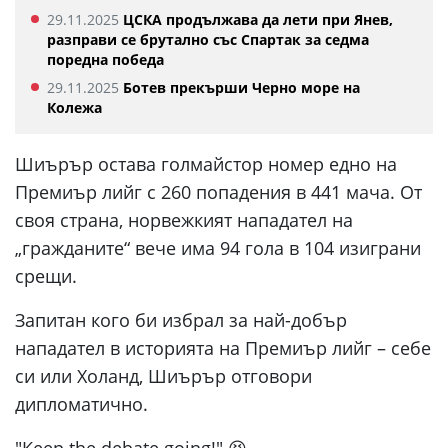
29.11.2025
ЦСКА продължава да лети при Янев,
разправи се брутално със Спартак за седма
поредна победа
29.11.2025
Ботев прекърши Черно море на
Колежа
Шиърър остава голмайстор номер едно на
Премиър лийг с 260 попадения в 441 мача. От
своя страна, норвежкият нападател на
„гражданите“ вече има 94 гола в 104 изиграни
срещи.
Запитан кого би избрал за най-добър
нападател в историята на Премиър лийг – себе
си или Холанд, Шиърър отговори
дипломатично.
"Keep the debate going!" 😆