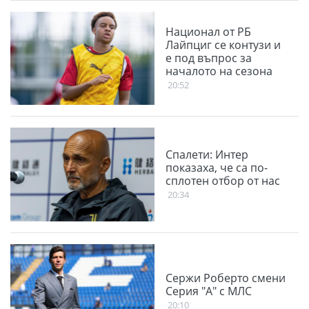
Национал от РБ
Лайпциг се контузи и
е под въпрос за
началото на сезона
20:52
Спалети: Интер
показаха, че са по-
сплотен отбор от нас
20:34
Сержи Роберто смени
Серия "А" с МЛС
20:10