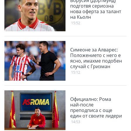
Борусия (Дортмунд)
подготвя сериозна
нова оферта за талант
на Кьолн
15:52
Симеоне за Алварес:
Положението с него е
ясно, имахме подобен
случай с Гризман
15:12
Официално: Рома
най-после
преподписа с още
един от своите лидери
14:53