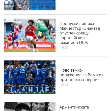
Пропуски лишиха
Манчестър Юнайтед
от успех срещу
европейския
шампион ПСЖ
19:58
Ново тежко
поражение за Рома от
британски съперник
19:43
Аржентинската