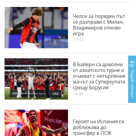
Челси за пореден път
се разправи с Милан,
Владимиров отново
игра
17:12
В Байерн са доволни
от азиатското турне и
Подай сигнал
очакват с нетърпение
мачът за Суперкупата
срещу Борусия
(Дортмунд)
16:46
Героят на Испания се
доближава до
трансфер в ПСЖ