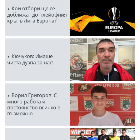
Кои отбори ще се
доближат до плейофния
кръг в Лига Европа?
Кючуков: Имаше
чиста дузпа за нас!
Борил Григоров: С
много работа и
постоянство всичко е
възможно