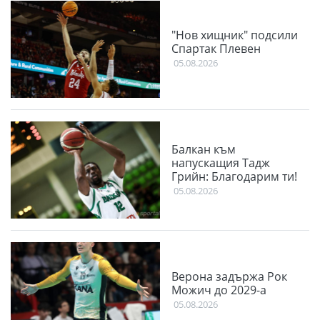
"Нов хищник" подсили
Спартак Плевен
05.08.2026
Балкан към
напускащия Тадж
Грийн: Благодарим ти!
05.08.2026
Верона задържа Рок
Можич до 2029-а
05.08.2026