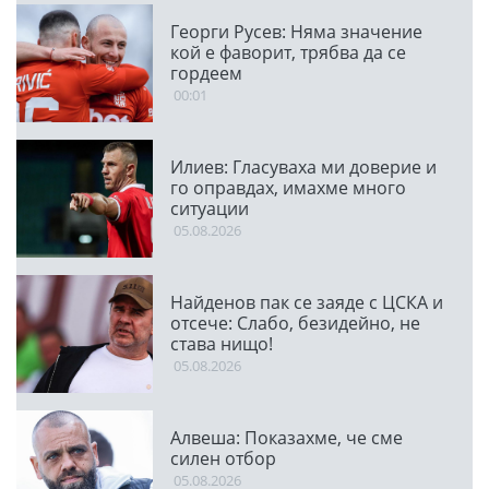
Георги Русев: Няма значение
кой е фаворит, трябва да се
гордеем
00:01
Илиев: Гласуваха ми доверие и
го оправдах, имахме много
ситуации
05.08.2026
Найденов пак се заяде с ЦСКА и
отсече: Слабо, безидейно, не
става нищо!
05.08.2026
Алвеша: Показахме, че сме
силен отбор
05.08.2026