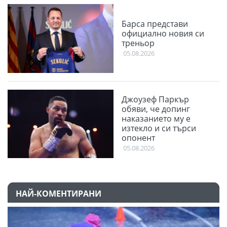
Барса представи
официално новия си
треньор
05.08.2026
Джоузеф Паркър
обяви, че допинг
наказанието му е
изтекло и си търси
опонент
05.08.2026
НАЙ-КОМЕНТИРАНИ