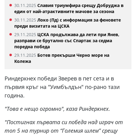
30.11.2025
Славия триумфира срещу Добруджа в
един от най-атрактивните мачове за сезона
30.11.2025
Локо (Пд) с информация за феновете
преди визитата на ЦСКА
29.11.2025
ЦСКА продължава да лети при Янев,
разправи се брутално със Спартак за седма
поредна победа
29.11.2025
Ботев прекърши Черно море на
Колежа
Риндеркнех победи Зверев в пет сета и в
първия кръг на "Уимбълдън" по-рано тази
година.
"Това е нещо огромно", каза Риндеркнех.
"Постигнах първата си победа над играч от
топ 5 на турнир от “Големия шлем” срещу