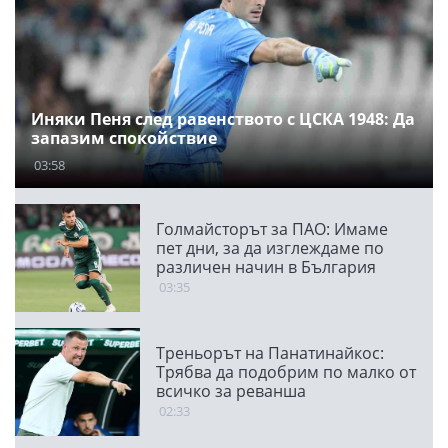
Иняки Пеня след равенството с ЦСКА 1948: Да
запазим спокойствие
03:58
Голмайсторът за ПАО: Имаме
пет дни, за да изглеждаме по
различен начин в България
03:35
Треньорът на Панатинайкос:
Трябва да подобрим по малко от
всичко за реванша
02:33