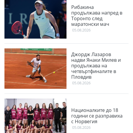
Рибакина
продължава напред в
Торонто след
маратонски мач
05.08.2026
Джордж Лазаров
надви Янаки Милев и
продължава на
четвъртфиналите в
Пловдив
05.08.2026
Националките до 18
години се разправиха
с Норвегия
05.08.2026