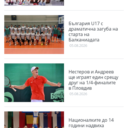
България U17 с
драматична загуба на
старта на
Балканиадата
05.08.2026
Нестеров и Андреев
ще играят един срещу
друг на 1/4-финалите
в Пловдив
05.08.2026
Националките до 14
години надвиха