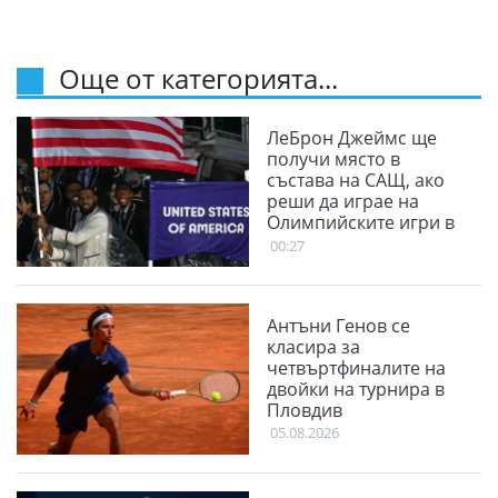
Още от категорията...
ЛеБрон Джеймс ще
получи място в
състава на САЩ, ако
реши да играе на
Олимпийските игри в
Лос Анджелис
00:27
Антъни Генов се
класира за
четвъртфиналите на
двойки на турнира в
Пловдив
05.08.2026