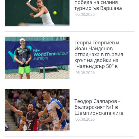
победа на силния
турнир ъв Варшава
05.08.2026
Георги Георгиев и
Йоан Найденов
отпаднаха в първия
кръг на двойки на
"Чалънджър 50" в
Пловдив
05.08.2026
Теодор Салпаров -
българският №1 в
Шампионската лига
05.08.2026