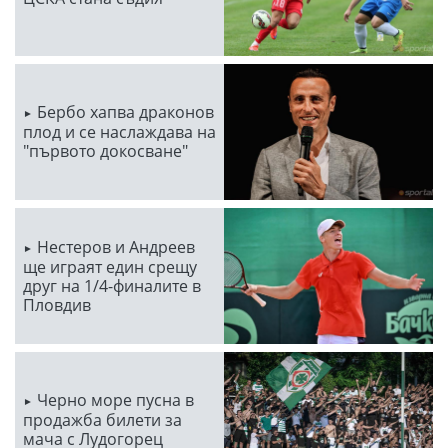
Бербо хапва драконов
плод и се наслаждава на
"първото докосване"
Нестеров и Андреев
ще играят един срещу
друг на 1/4-финалите в
Пловдив
Черно море пусна в
продажба билети за
мача с Лудогорец