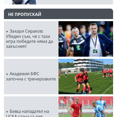
НЕ ПРОПУСКАЙ
Захари Сираков:
Убеден съм, че с тази
игра победите няма да
закъснеят
Академия БФС
започна с тренировките
Бивш нападател на
ЦСКА стана съдия