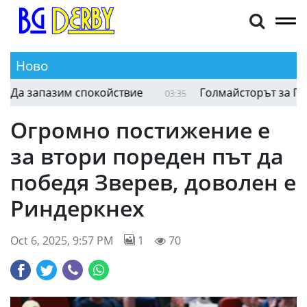
Ново
Иняки Пеня след равенството с ЦСКА 1948: Да з
03:58
Огромно постижение е
за втори пореден път да
победя Зверев, доволен е
Риндеркнех
Oct 6, 2025, 9:57 PM
1
70