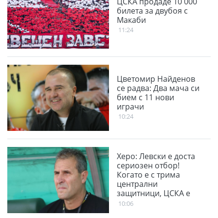
ЦСКА продаде 10 000
билета за двубоя с
Макаби
11:24
Цветомир Найденов
се радва: Два мача си
бием с 11 нови
играчи
10:24
Херо: Левски е доста
сериозен отбор!
Когато е с трима
централни
защитници, ЦСКА е
много стабилен
10:06