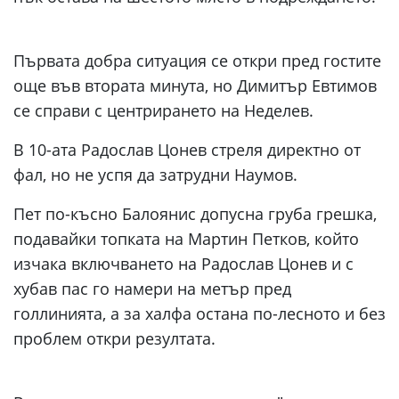
Първата добра ситуация се откри пред гостите
още във втората минута, но Димитър Евтимов
се справи с центрирането на Неделев.
В 10-ата Радослав Цонев стреля директно от
фал, но не успя да затрудни Наумов.
Пет по-късно Балоянис допусна груба грешка,
подавайки топката на Мартин Петков, който
изчака включването на Радослав Цонев и с
хубав пас го намери на метър пред
голлинията, а за халфа остана по-лесното и без
проблем откри резултата.