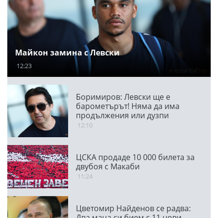
Майкон замина с Левски
12:23
Боримиров: Левски ще е
барометърът! Няма да има
продължения или дузпи
12:10
ЦСКА продаде 10 000 билета за
двубоя с Макаби
11:24
Цветомир Найденов се радва:
Два мача си бием с 11 нови