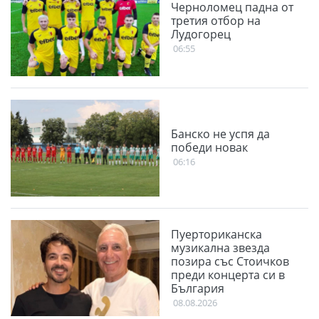
Черноломец падна от
третия отбор на
Лудогорец
06:55
Банско не успя да
победи новак
06:16
Пуерториканска
музикална звезда
позира със Стоичков
преди концерта си в
България
08.08.2026