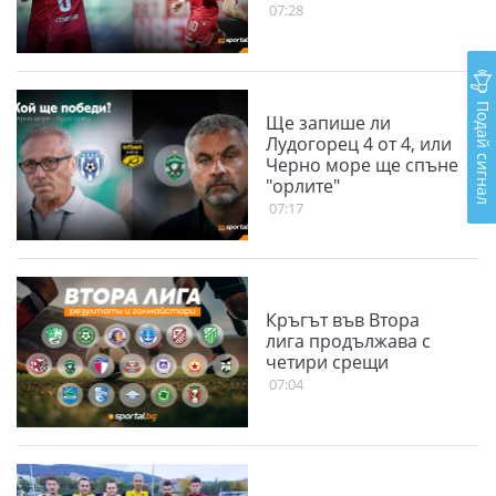
07:28
Подай сигнал
Ще запише ли
Лудогорец 4 от 4, или
Черно море ще спъне
"орлите"
07:17
Кръгът във Втора
лига продължава с
четири срещи
07:04