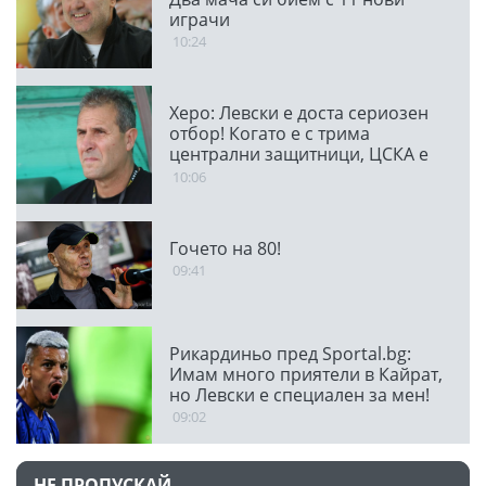
играчи
10:24
Херо: Левски е доста сериозен
отбор! Когато е с трима
централни защитници, ЦСКА е
много стабилен
10:06
Гочето на 80!
09:41
Рикардиньо пред Sportal.bg:
Имам много приятели в Кайрат,
но Левски е специален за мен!
09:02
НЕ ПРОПУСКАЙ