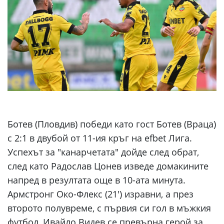
Ботев (Пловдив) победи като гост Ботев (Враца)
с 2:1 в двубой от 11-ия кръг на efbet Лига.
Успехът за "канарчетата" дойде след обрат,
след като Радослав Цонев изведе домакините
напред в резултата още в 10-ата минута.
Армстронг Око-Флекс (21') изравни, а през
второто полувреме, с първия си гол в мъжкия
футбол, Ивайло Видев се превърна герой за