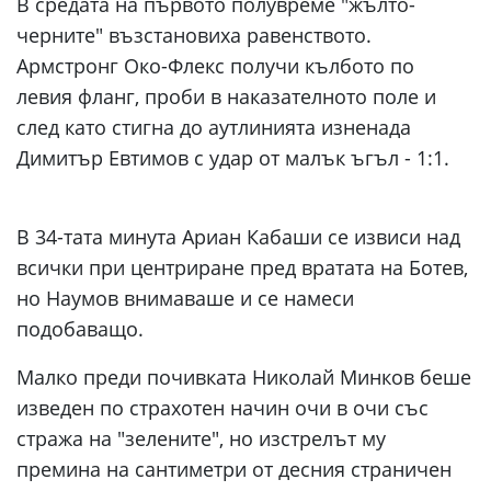
В средата на първото полувреме "жълто-
черните" възстановиха равенството.
Армстронг Око-Флекс получи кълбото по
левия фланг, проби в наказателното поле и
след като стигна до аутлинията изненада
Димитър Евтимов с удар от малък ъгъл - 1:1.
В 34-тата минута Ариан Кабаши се извиси над
всички при центриране пред вратата на Ботев,
но Наумов внимаваше и се намеси
подобаващо.
Малко преди почивката Николай Минков беше
изведен по страхотен начин очи в очи със
стража на "зелените", но изстрелът му
премина на сантиметри от десния страничен