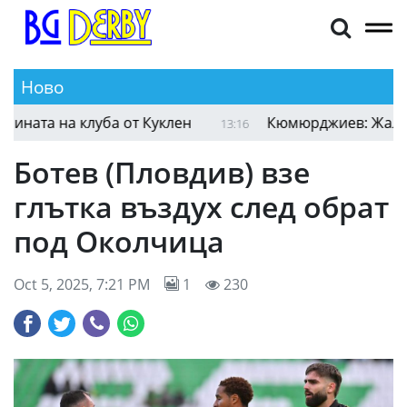
Ново
Секирово поздрави Атлетик за 100-годишнината 
13:23
Ботев (Пловдив) взе
глътка въздух след обрат
под Околчица
Oct 5, 2025, 7:21 PM
1
230