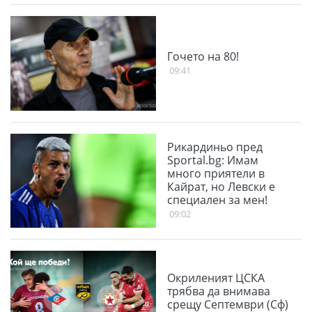
Гочето на 80!
09:41
Рикардиньо пред
Sportal.bg: Имам
много приятели в
Кайрат, но Левски е
специален за мен!
09:02
Окриленият ЦСКА
трябва да внимава
срещу Септември (Сф)