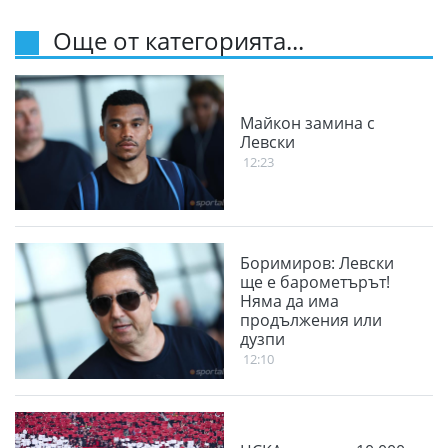
Още от категорията...
Майкон замина с
Левски
12:23
Боримиров: Левски
ще е барометърът!
Няма да има
продължения или
дузпи
12:10