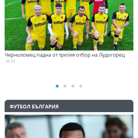
Черноломец падна от третия отбор на Лудогорец
С
н
06:55
07
ФУТБОЛ БЪЛГАРИЯ