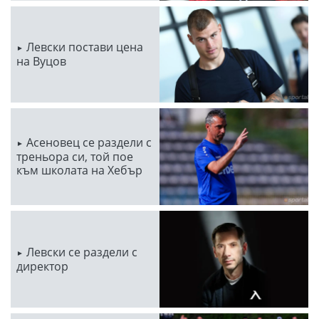
Левски постави цена
на Вуцов
Асеновец се раздели с
треньора си, той пое
към школата на Хебър
Левски се раздели с
директор