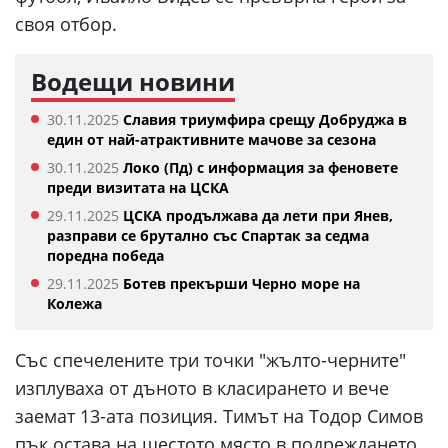
своя отбор.
Водещи новини
30.11.2025
Славия триумфира срещу Добруджа в
един от най-атрактивните мачове за сезона
30.11.2025
Локо (Пд) с информация за феновете
преди визитата на ЦСКА
29.11.2025
ЦСКА продължава да лети при Янев,
разправи се брутално със Спартак за седма
поредна победа
29.11.2025
Ботев прекърши Черно море на
Колежа
Със спечелените три точки "жълто-черните"
изплуваха от дъното в класирането и вече
заемат 13-ата позиция. Тимът на Тодор Симов
пък остава на шестото място в подреждането.