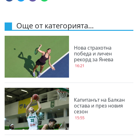
Още от категорията...
Нова страхотна
победа и личен
рекорд за Янева
16:21
Капитанът на Балкан
остава и през новия
сезон
15:55