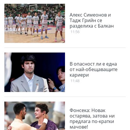
Алекс Симеонов и
Тадж Грийн се
разделиха с Балкан
11:56
В опасност ли е една
от най-обещаващите
кариери
11:48
Фонсека: Новак
остарява, затова ни
предлага по-кратки
мачове!