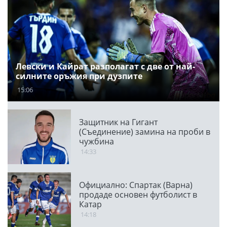
Левски и Кайрат разполагат с две от най-
силните оръжия при дузпите
15:06
Защитник на Гигант
(Съединение) замина на проби в
чужбина
14:33
Официално: Спартак (Варна)
продаде основен футболист в
Катар
14:18