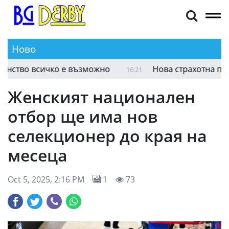
Ново
Борил Григоров: С много работа и постоянство
16:31
Женският национален
отбор ще има нов
селекционер до края на
месеца
Oct 5, 2025, 2:16 PM
1
73