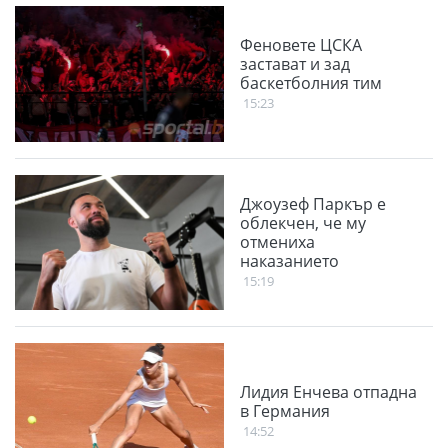
Феновете ЦСКА
застават и зад
баскетболния тим
15:23
Джоузеф Паркър е
облекчен, че му
отмениха
наказанието
15:19
Лидия Енчева отпадна
в Германия
14:52