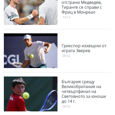
отстрани Медведев,
Тиранте се справи с
Фриц в Монреал
10:13
Грикспор изхвърли от
играта Зверев
09:32
България срещу
Великобритания на
четвъртфинал на
Световното за юноши
до 14 г.
08:52