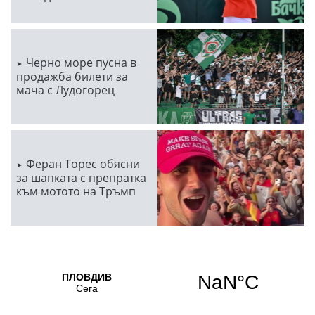
Черно море пусна в
продажба билети за
мача с Лудогорец
Феран Торес обясни
за шапката с препратка
към мотото на Тръмп