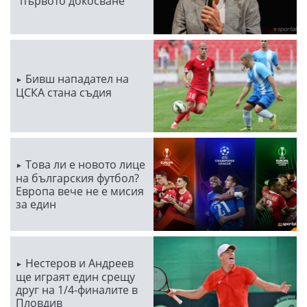
"първото докосване"
Бивш нападател на
ЦСКА стана съдия
Това ли е новото лице
на българския футбол?
Европа вече не е мисия
за един
Нестеров и Андреев
ще играят един срещу
друг на 1/4-финалите в
Пловдив