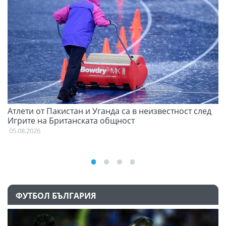
Атлети от Пакистан и Уганда са в неизвестност след
Д
Игрите на Британската общност
05
05.08.2026
ФУТБОЛ БЪЛГАРИЯ