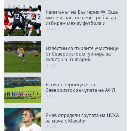
Капитанът на България W: Още
ми се играе, но вече трябва да
избирам между футбола и
семейството
14:13
Известни са първите участници
от Североизток в турнира за
купата на България
14:13
Ясни съперниците на
Североизток за купата на АФЛ
13:56
Янев определи групата на ЦСКА
за мача с Макаби
13:46