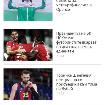
с лекота за
четвъртфиналите в
Оренсе
13:50
Президентът на БК
ЦСКА: Ако
футболистите вкарват
по два гола на мач,
единият е
благодарение на
13:41
феновете
Торнике Шенгелия
официално се
присъедини към тима
на Дубай
12:21