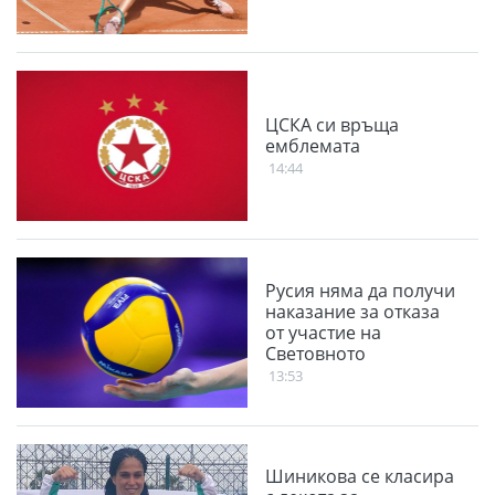
ЦСКА си връща
емблемата
14:44
Русия няма да получи
наказание за отказа
от участие на
Световното
13:53
Шиникова се класира