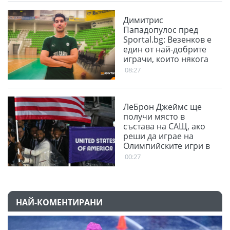
Димитрис
Пападопулос пред
Sportal.bg: Везенков е
един от най-добрите
играчи, които някога
са играли.
08:27
ЛеБрон Джеймс ще
получи място в
състава на САЩ, ако
реши да играе на
Олимпийските игри в
Лос Анджелис
00:27
НАЙ-КОМЕНТИРАНИ