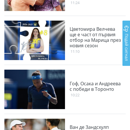
11:24
Цветомира Велчева
ще е част от първия
Подай сигнал
отбор на Марица през
новия сезон
11:10
Гоф, Осака и Андреева
с победи в Торонто
10:22
Ван де Зандсхулп