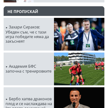
НЕ ПРОПУСКАЙ
Захари Сираков:
Убеден съм, че с тази
игра победите няма да
закъснеят
Академия БФС
започна с тренировките
Бербо хапва драконов
плод и се наслаждава на