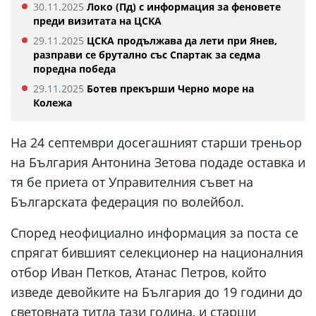
30.11.2025
Локо (Пд) с информация за феновете
преди визитата на ЦСКА
29.11.2025
ЦСКА продължава да лети при Янев,
разправи се брутално със Спартак за седма
поредна победа
29.11.2025
Ботев прекърши Черно море на
Колежа
На 24 септември досегашният старши треньор
на България Антонина Зетова подаде оставка и
тя бе приета от Управителния съвет на
Българската федерация по волейбол.
Според неофициално информация за поста се
спрягат бившият селекционер на националния
отбор Иван Петков, Атанас Петров, който
изведе девойките на България до 19 години до
световната титла тази година, и старши