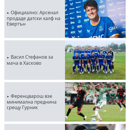
Официално: Арсенал
продаде датски халф на
Евертън
Васил Стефанов за
мача в Хасково
Ференцварош взе
минимална преднина
срещу Гурник