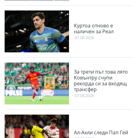
Куртоа отново е
наличен за Реал
07.08.2026
За трети път това лято
Ковънтру счупи
рекорда си за входящ
трансфер
07.08.2026
Ал-Ахли следи Пап Гей