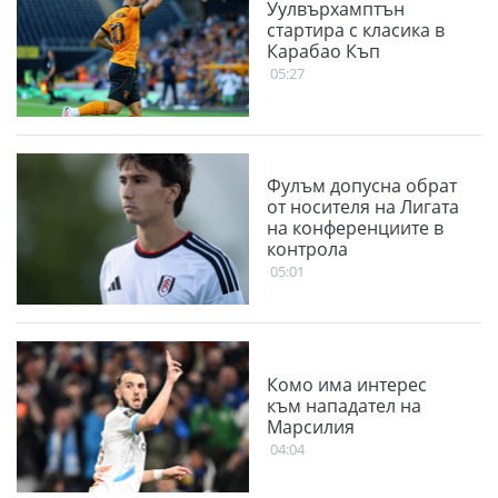
Уулвърхамптън
стартира с класика в
Карабао Къп
05:27
Фулъм допусна обрат
от носителя на Лигата
на конференциите в
контрола
05:01
Комо има интерес
към нападател на
Марсилия
04:04