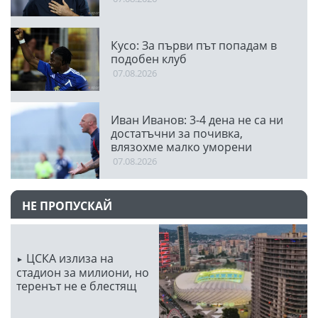
Кусо: За първи път попадам в
подобен клуб
07.08.2026
Иван Иванов: 3-4 дена не са ни
достатъчни за почивка,
влязохме малко уморени
07.08.2026
НЕ ПРОПУСКАЙ
ЦСКА излиза на
стадион за милиони, но
теренът не е блестящ