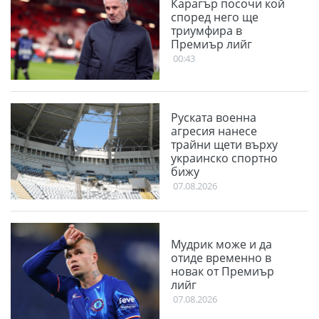
Карагър посочи кой
според него ще
триумфира в
Премиър лийг
00:43
Руската военна
агресия нанесе
трайни щети върху
украинско спортно
бижу
07.08.2026
Мудрик може и да
отиде временно в
новак от Премиър
лийг
07.08.2026