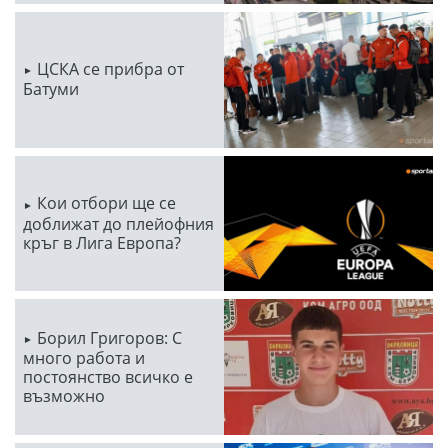
ЦСКА се прибра от
Батуми
Кои отбори ще се
доближат до плейофния
кръг в Лига Европа?
Борил Григоров: С
много работа и
постоянство всичко е
възможно