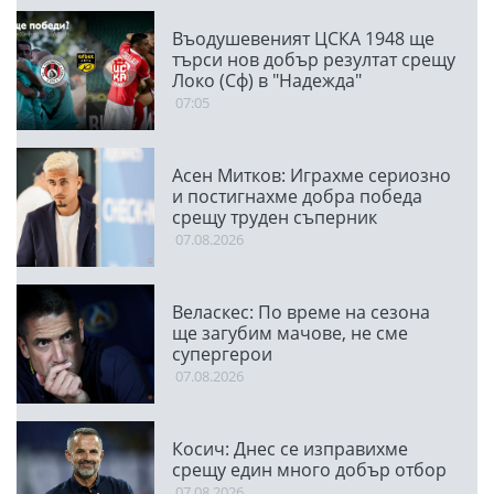
Въодушевеният ЦСКА 1948 ще
търси нов добър резултат срещу
Локо (Сф) в "Надежда"
07:05
Асен Митков: Играхме сериозно
и постигнахме добра победа
срещу труден съперник
07.08.2026
Веласкес: По време на сезона
ще загубим мачове, не сме
супергерои
07.08.2026
Косич: Днес се изправихме
срещу един много добър отбор
07.08.2026