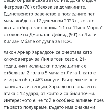
също се разписаха за гостите, докато Едон
Жегрова (78') отбеляза за домакините.
Единственото равенство в последните пет
мача дойде на 17 декември 2023 г., когато
двата отбора завършиха 1:1 на "Пиер Мороа",
с голове на Джонатан Дейвид (90') за Лил и
Килиан Мбапе от дузпа за ПСЖ.
Хакон Арнар Харалдсон се очертава като
ключов играч за Лил в този сезон. 21-
годишният исландски полузащитник е
отбелязал 2 гола в 5 мача от Лига 1, като е
изиграл общо 463 минути. Въпреки че не е
записал асистенции, Харалдсон е опасен в
атака с 12 удара, от които 2 са били точни.
Интересното е, че той е особено активен през
първото полувреме, където има очаквани