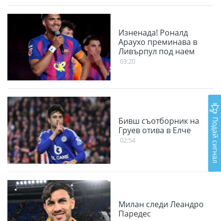
Изненада! Роналд
Араухо преминава в
Ливърпул под наем
03:20
Подай сигнал
Бивш съотборник на
Груев отива в Елче
02:54
Милан следи Леандро
Паредес