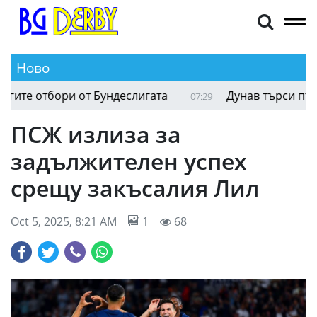
Ново
Президентът на Байерн с критики към другите от
07:51
ПСЖ излиза за
задължителен успех
срещу закъсалия Лил
Oct 5, 2025, 8:21 AM
1
68