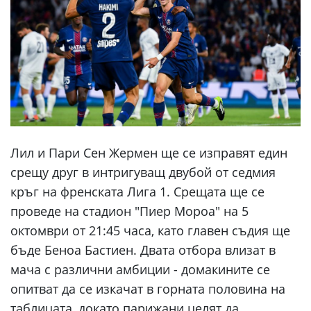
Лил и Пари Сен Жермен ще се изправят един
срещу друг в интригуващ двубой от седмия
кръг на френската Лига 1. Срещата ще се
проведе на стадион "Пиер Мороа" на 5
октомври от 21:45 часа, като главен съдия ще
бъде Беноа Бастиен. Двата отбора влизат в
мача с различни амбиции - домакините се
опитват да се изкачат в горната половина на
таблицата, докато парижани целят да