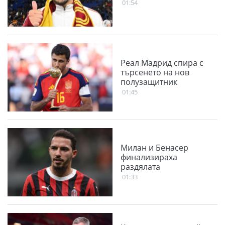
01:54
Реал Мадрид спира с
търсенето на нов
полузащитник
01:45
Милан и Бенасер
финализираха
раздялата
01:33