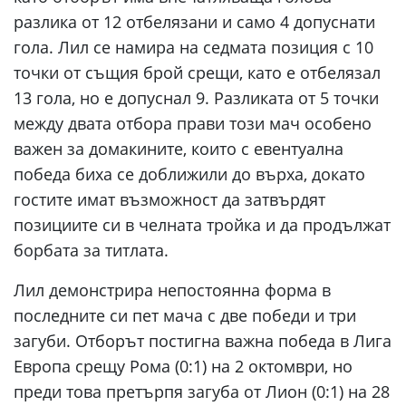
разлика от 12 отбелязани и само 4 допуснати
гола. Лил се намира на седмата позиция с 10
точки от същия брой срещи, като е отбелязал
13 гола, но е допуснал 9. Разликата от 5 точки
между двата отбора прави този мач особено
важен за домакините, които с евентуална
победа биха се доближили до върха, докато
гостите имат възможност да затвърдят
позициите си в челната тройка и да продължат
борбата за титлата.
Лил демонстрира непостоянна форма в
последните си пет мача с две победи и три
загуби. Отборът постигна важна победа в Лига
Европа срещу Рома (0:1) на 2 октомври, но
преди това претърпя загуба от Лион (0:1) на 28