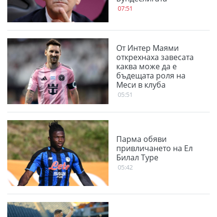
07:51
От Интер Маями
открехнаха завесата
каква може да е
бъдещата роля на
Меси в клуба
05:51
Парма обяви
привличането на Ел
Билал Туре
05:42