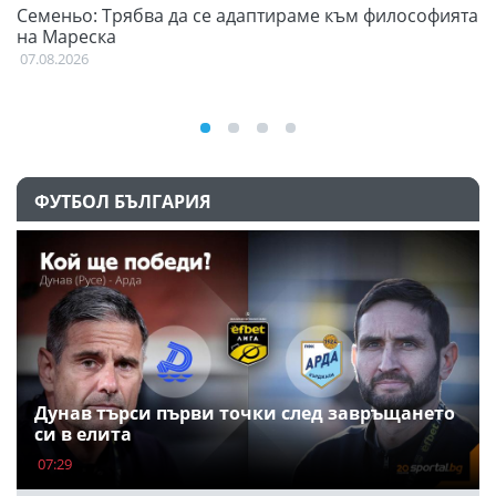
Семеньо: Трябва да се адаптираме към философията
Ф
на Мареска
07
07.08.2026
ФУТБОЛ БЪЛГАРИЯ
Дунав търси първи точки след завръщането
си в елита
07:29