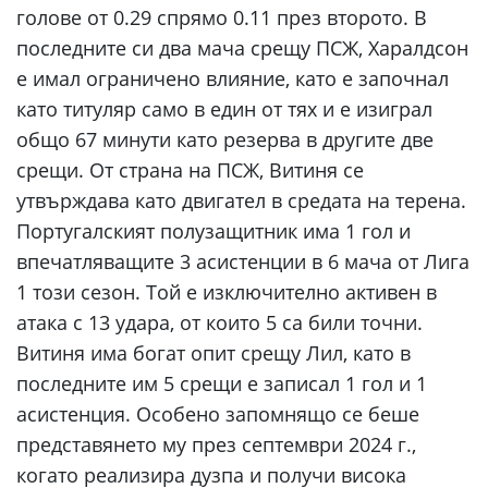
голове от 0.29 спрямо 0.11 през второто. В
последните си два мача срещу ПСЖ, Харалдсон
е имал ограничено влияние, като е започнал
като титуляр само в един от тях и е изиграл
общо 67 минути като резерва в другите две
срещи. От страна на ПСЖ, Витиня се
утвърждава като двигател в средата на терена.
Португалският полузащитник има 1 гол и
впечатляващите 3 асистенции в 6 мача от Лига
1 този сезон. Той е изключително активен в
атака с 13 удара, от които 5 са били точни.
Витиня има богат опит срещу Лил, като в
последните им 5 срещи е записал 1 гол и 1
асистенция. Особено запомнящо се беше
представянето му през септември 2024 г.,
когато реализира дузпа и получи висока