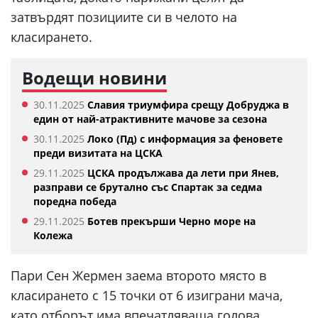
затвърдят позициите си в челото на
класирането.
Водещи новини
30.11.2025
Славия триумфира срещу Добруджа в
един от най-атрактивните мачове за сезона
30.11.2025
Локо (Пд) с информация за феновете
преди визитата на ЦСКА
29.11.2025
ЦСКА продължава да лети при Янев,
разправи се брутално със Спартак за седма
поредна победа
29.11.2025
Ботев прекърши Черно море на
Колежа
Пари Сен Жермен заема второто място в
класирането с 15 точки от 6 изиграни мача,
като отборът има впечатляваща голова