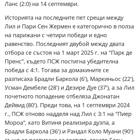
Ланс (2:0) на 14 септември.
Историята на последните пет срещи между
Лил и Пари Сен Жермен е категорично в полза
на парижани с четири победи и едно
равенство. Последният двубой между двата
отбора се състоя на 1 март 2025 г. на "Парк де
Пренс", където ПСЖ постигна убедителна
победа с 4:1. Тогава за домакините се
разписаха Брадли Баркола (6'), Маркиньос (22'),
Усман Дембеле (28') и Дезире Дуе (37'), а за Лил
почетното попадение отбеляза Джонатан
Дейвид (80'). Преди това, на 1 септември 2024
г., ПСЖ отново надделя над Лил с 3:1 на "Пиер
Мороа", като Витиня реализира дузпа, а
Брадли Баркола (36') и Рандал Коло Муани (90')