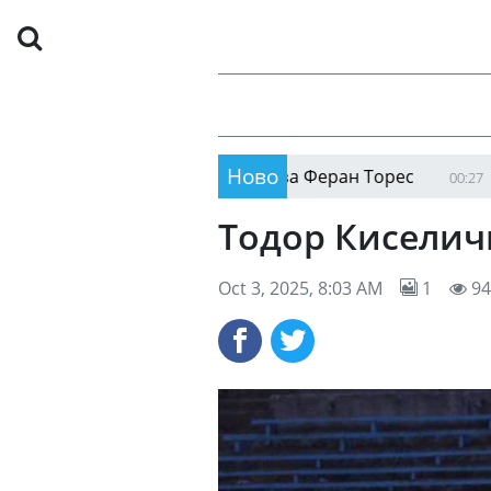
Ново
арселона чака оферти за Феран Торес
ЛеБрон 
00:27
Тодор Киселичк
Oct 3, 2025, 8:03 AM
1
94