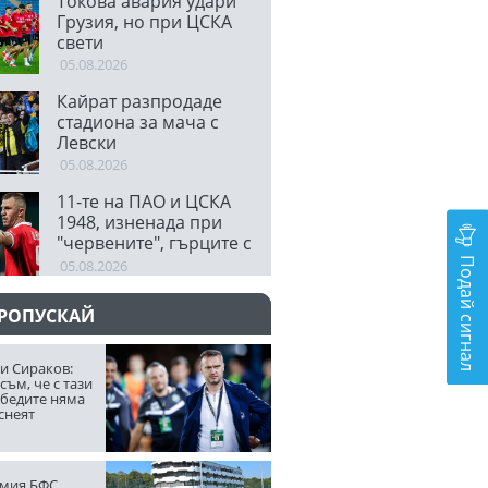
Токова авария удари
Грузия, но при ЦСКА
свети
05.08.2026
Кайрат разпродаде
стадиона за мача с
Левски
05.08.2026
11-те на ПАО и ЦСКА
1948, изненада при
"червените", гърците с
Подай сигнал
бивши играчи на
05.08.2026
Барса, Интер,
Ливърпул и Ман
ПРОПУСКАЙ
Юнайтед
и Сираков:
съм, че с тази
обедите няма
снеят
мия БФС