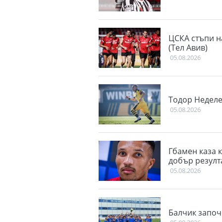
ЦСКА стъпи н
(Тел Авив)
05.08.2026
Тодор Неделе
05.08.2026
Гбамен каза к
добър резулт
05.08.2026
Балчик започ