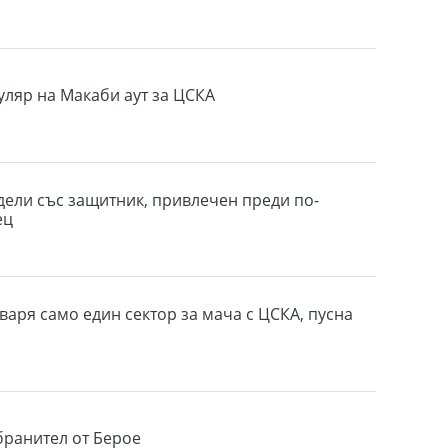
уляр на Макаби аут за ЦСКА
дели със защитник, привлечен преди по-
ец
варя само един сектор за мача с ЦСКА, пусна
бранител от Берое