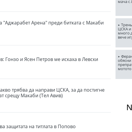
мача с
а "Аджарабет Арена" преди битката с Макаби
Трень
ЦСКА и
много д
вече и
Феран
в: Гонзо и Ясен Петров ме искаха в Левски
обясни 
препра
мотото
акво трябва да направи ЦСКА, за да постигне
ат срещу Макаби (Тел Авив)
ва защитата на титлата в Попово