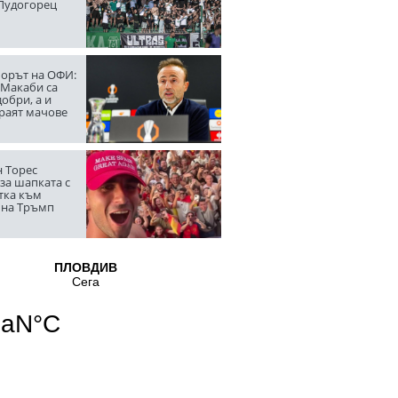
 Лудогорец
орът на ОФИ:
 Макаби са
обри, а и
граят мачове
 Торес
за шапката с
тка към
 на Тръмп