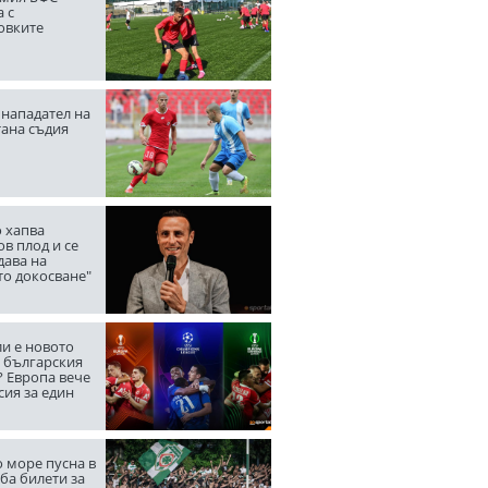
 с
овките
нападател на
тана съдия
 хапва
в плод и се
дава на
то докосване"
ли е новото
а българския
? Европа вече
сия за един
 море пусна в
ба билети за