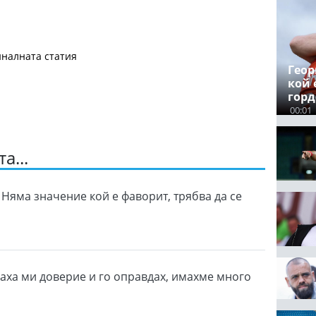
налната статия
Геор
кой 
гор
00:01
а...
 Няма значение кой е фаворит, трябва да се
ваха ми доверие и го оправдах, имахме много