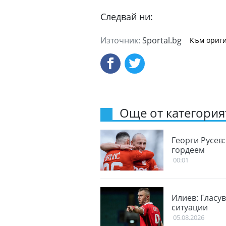
Следвай ни:
Източник:
Sportal.bg
Към ориги
Още от категорият
Георги Русев:
гордеем
00:01
Илиев: Гласу
ситуации
05.08.2026