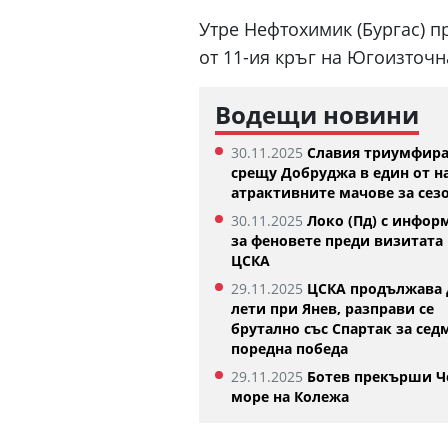
Утре Нефтохимик (Бургас) п
от 11-ия кръг на Югоизточна
Водещи новини
30.11.2025
Славия триумфир
срещу Добруджа в един от н
атрактивните мачове за сез
30.11.2025
Локо (Пд) с инфор
за феновете преди визитата 
ЦСКА
Изабелла Шиникова започна с
Тотнъм започна 
убедителна победа в Оренсе
05.08.2026
29.11.2025
ЦСКА продължава 
05.08.2026
лети при Янев, разправи се
брутално със Спартак за сед
поредна победа
29.11.2025
Ботев прекърши Ч
море на Колежа