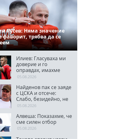
ги Русев: Няма значение
е фаворит, трябва да се
деем
Илиев: Гласуваха ми
доверие и го
оправдах, имахме
много ситуации
05.08.2026
Найденов пак се заяде
с ЦСКА и отсече:
Слабо, безидейно, не
става нищо!
05.08.2026
Алвеша: Показахме, че
сме силен отбор
05.08.2026