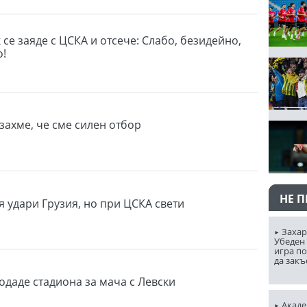
се заяде с ЦСКА и отсече: Слабо, безидейно,
о!
захме, че сме силен отбор
НЕ 
я удари Грузия, но при ЦСКА свети
Захар
Убеден 
игра п
да закъ
одаде стадиона за мача с Левски
Акаде