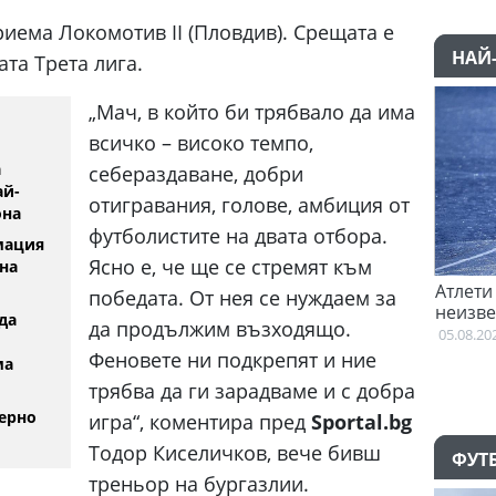
риема Локомотив II (Пловдив). Срещата е
НАЙ
та Трета лига.
„Мач, в който би трябвало да има
всичко – високо темпо,
а
себераздаване, добри
ай-
отигравания, голове, амбиция от
она
футболистите на двата отбора.
мация
Ясно е, че ще се стремят към
на
преговори с Гакпо
Атлети от Пакистан и Уганда са в
победата. От нея се нуждаем за
неизвестност след Игрите на
да
да продължим възходящо.
Британската общност
05.08.2026
Феновете ни подкрепят и ние
ма
трябва да ги зарадваме и с добра
ерно
игра“, коментира пред
Sportal.bg
Тодор Киселичков, вече бивш
ФУТ
треньор на бургазлии.