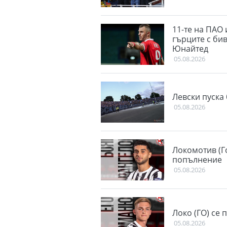
11-те на ПАО 
гърците с би
Юнайтед
05.08.2026
Левски пуска 
05.08.2026
Локомотив (Г
попълнение
05.08.2026
Локо (ГО) се 
05.08.2026