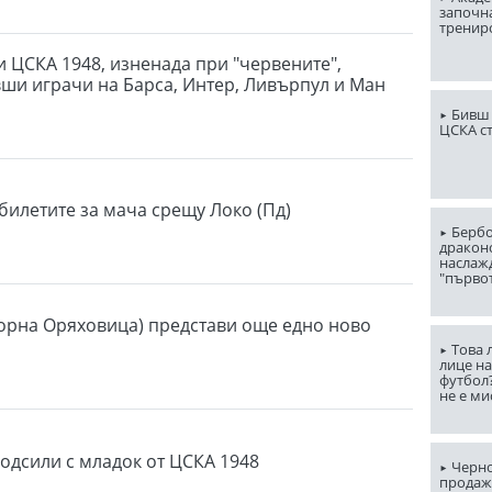
започна
тренир
и ЦСКА 1948, изненада при "червените",
вши играчи на Барса, Интер, Ливърпул и Ман
Бивш 
ЦСКА с
билетите за мача срещу Локо (Пд)
Бербо
драконо
наслаж
"първо
орна Оряховица) представи още едно ново
Това 
лице н
футбол
не е ми
подсили с младок от ЦСКА 1948
Черно
продаж