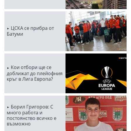
ЦСКА се прибра от
Батуми
Кои отбори ще се
доближат до плейофния
кръг в Лига Европа?
Борил Григоров: С
много работа и
постоянство всичко е
възможно