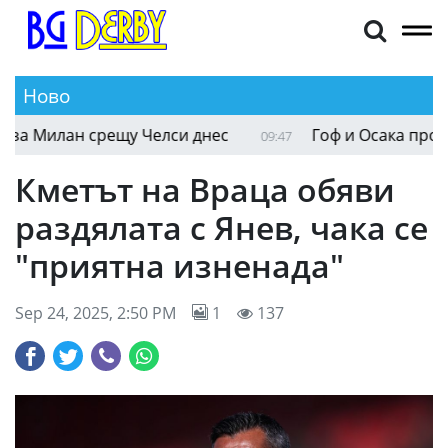
Ново
 Милан срещу Челси днес
Гоф и Осака продълж
09:47
Кметът на Враца обяви
раздялата с Янев, чака се
"приятна изненада"
Sep 24, 2025, 2:50 PM
1
137