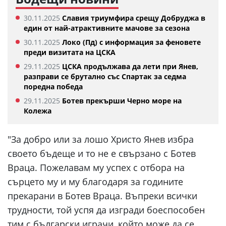
30.11.2025
Славия триумфира срещу Добруджа в
един от най-атрактивните мачове за сезона
30.11.2025
Локо (Пд) с информация за феновете
преди визитата на ЦСКА
29.11.2025
ЦСКА продължава да лети при Янев,
разправи се брутално със Спартак за седма
поредна победа
29.11.2025
Ботев прекърши Черно море на
Колежа
"За добро или за лошо Христо Янев избра
своето бъдеще и то не е свързано с Ботев
Враца. Пожелавам му успех с отбора на
сърцето му и му благодаря за годините
прекарани в Ботев Враца. Въпреки всички
трудности, той успя да изгради боеспособен
тим с български играчи, който може да се