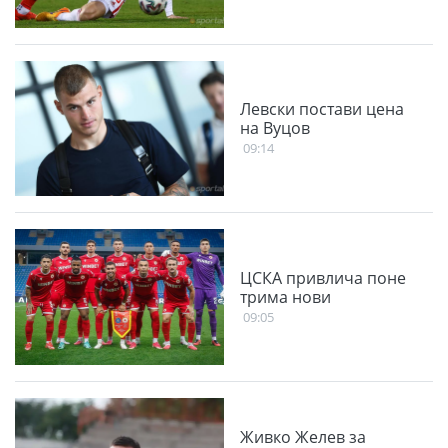
Левски постави цена
на Вуцов
09:14
ЦСКА привлича поне
трима нови
09:05
Живко Желев за