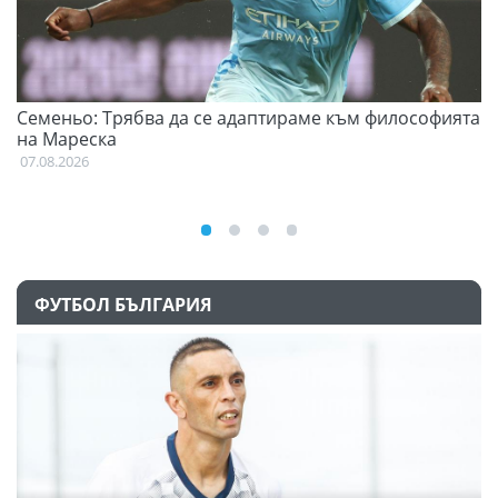
Семеньо: Трябва да се адаптираме към философията
Ф
на Мареска
07
07.08.2026
ФУТБОЛ БЪЛГАРИЯ