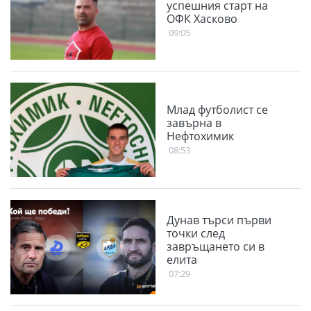
успешния старт на
ОФК Хасково
09:05
Млад футболист се
завърна в
Нефтохимик
08:53
Дунав търси първи
точки след
завръщането си в
елита
07:29