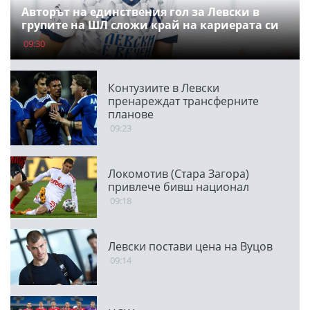
Авторът на единствения гол за Левски в
групите на ШЛ сложи край на кариерата си
09:30
Контузиите в Левски
пренареждат трансферните
планове
09:23
Локомотив (Стара Загора)
привлече бивш национал
09:18
Левски постави цена на Вуцов
09:14