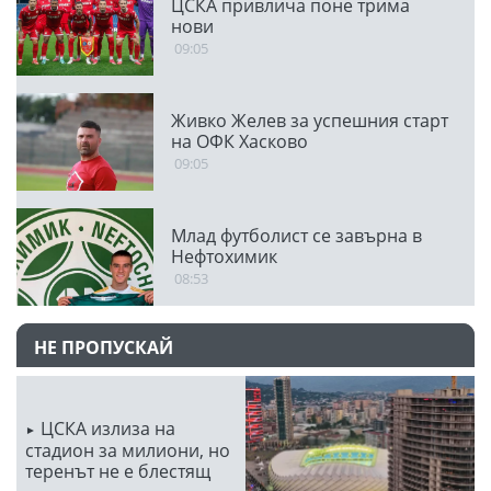
ЦСКА привлича поне трима
нови
09:05
Живко Желев за успешния старт
на ОФК Хасково
09:05
Млад футболист се завърна в
Нефтохимик
08:53
НЕ ПРОПУСКАЙ
ЦСКА излиза на
стадион за милиони, но
теренът не е блестящ