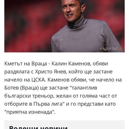
Кметът на Враца - Калин Каменов, обяви
раздялата с Христо Янев, който ще застане
начело на ЦСКА. Каменов обяви, че начело на
Ботев (Враца) ще застане "талантлив
български треньор, желан от голяма част от
отборите в Първа лига" и го представи като
"приятна изненада".
Водещи новини