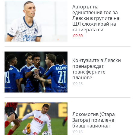
Авторът на
единствения гол за
Левски в групите на
ШЛ сложи край на
кариерата си
09:30
Контузиите в Левски
пренареждат
трансферните
планове
09:23
Локомотив (Стара
Загора) привлече
бивш национал
09:18