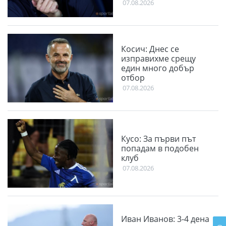
07.08.2026
Косич: Днес се
изправихме срещу
един много добър
отбор
07.08.2026
Кусо: За първи път
попадам в подобен
клуб
07.08.2026
Иван Иванов: 3-4 дена