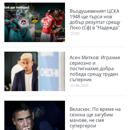
Въодушевеният ЦСКА
1948 ще търси нов
добър резултат срещу
Локо (Сф) в "Надежда"
07:05
Асен Митков: Играхме
сериозно и
постигнахме добра
победа срещу труден
съперник
07.08.2026
Веласкес: По време на
сезона ще загубим
мачове, не сме
супергерои