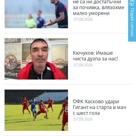
не са ни достатъчни
за почивка, влязохме
Подай сигнал
малко уморени
07.08.2026
Кючуков: Имаше
чиста дузпа за нас!
07.08.2026
ОФК Хасково удари
Гигант на старта в мач
с шест гола
07.08.2026