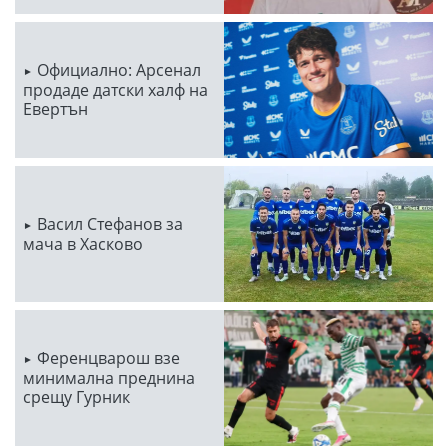
Официално: Арсенал
продаде датски халф на
Евертън
Васил Стефанов за
мача в Хасково
Ференцварош взе
минимална преднина
срещу Гурник