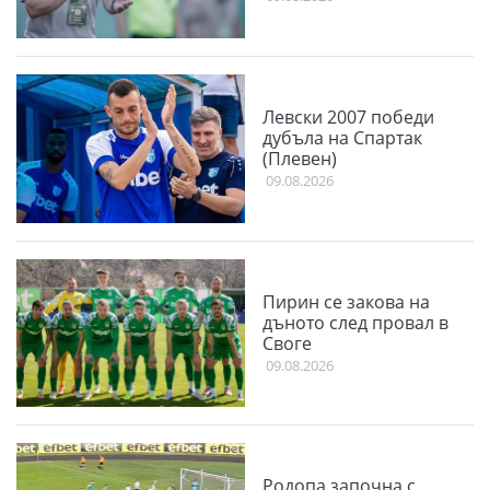
Левски 2007 победи
дубъла на Спартак
(Плевен)
09.08.2026
Пирин се закова на
дъното след провал в
Своге
09.08.2026
Родопа започна с