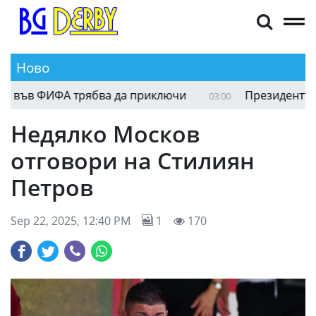
Ново
Хавиер Тебас: Ерата на Джани Инфантино във 
03:53
Недялко Москов
отговори на Стилиян
Петров
Sep 22, 2025, 12:40 PM
1
170