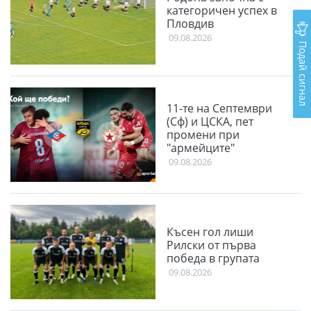
категоричен успех в
Пловдив
09.08.2026
Подай сигнал
11-те на Септември
(Сф) и ЦСКА, пет
промени при
"армейците"
09.08.2026
Късен гол лиши
Рилски от първа
победа в групата
09.08.2026