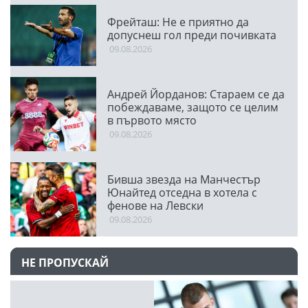
Фрейташ: Не е приятно да
допуснеш гол преди почивката
09.08.2026
Андрей Йорданов: Стараем се да
побеждаваме, защото се целим
в първото място
09.08.2026
Бивша звезда на Манчестър
Юнайтед отседна в хотела с
фенове на Левски
09.08.2026
НЕ ПРОПУСКАЙ