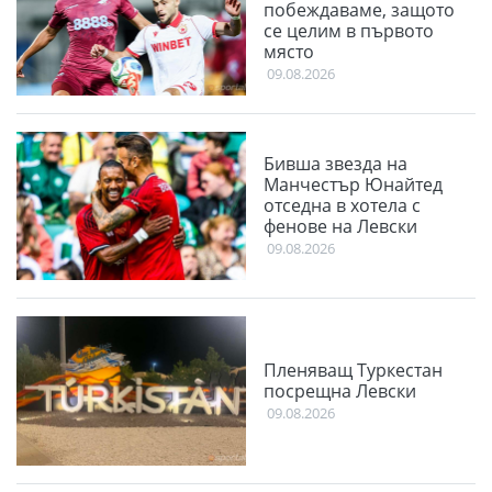
побеждаваме, защото
се целим в първото
място
09.08.2026
Бивша звезда на
Манчестър Юнайтед
отседна в хотела с
фенове на Левски
09.08.2026
Пленяващ Туркестан
посрещна Левски
09.08.2026