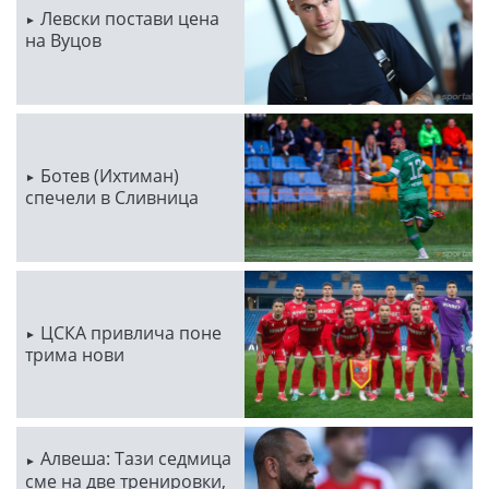
Левски постави цена
на Вуцов
Ботев (Ихтиман)
спечели в Сливница
ЦСКА привлича поне
трима нови
Алвеша: Тази седмица
сме на две тренировки,