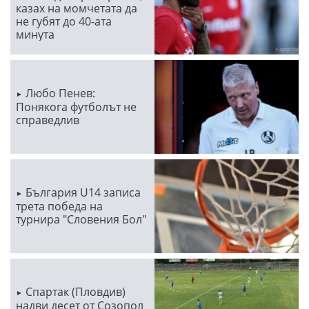
казах на момчетата да
не губят до 40-ата
минута
Любо Пенев:
Понякога футболът не
справедлив
България U14 записа
трета победа на
турнира "Словения Бол"
Спартак (Пловдив)
надви десет от Созопол