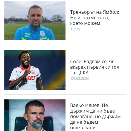
Треньорът на Ямбол:
Не играхме това,
което можем
02:29
Соле: Радвам се, че
вкарах първия си гол
за ЦСКА
09.08.2026
Вальо Илиев: Не
държим да ни бъде
помагано, но държим
да не бъдем
ощетявани