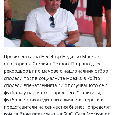
Президентът на Несебър Недялко Москов
отговори на Стилиян Петров. По-рано днес
рекордьорът по мачове с националния отбор
сподели пост в социалните мрежи, в който
сподели впечатленията си от случващото се с
футбола у нас, като според него “политици,
футболни ръководители с лични интереси и
представители на сенчестия бизнес” определят
кой да бъде президент на БФС. Сега Москов от