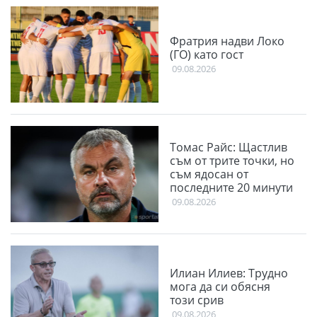
Фратрия надви Локо
(ГО) като гост
09.08.2026
Томас Райс: Щастлив
съм от трите точки, но
съм ядосан от
последните 20 минути
09.08.2026
Илиан Илиев: Трудно
мога да си обясня
този срив
09.08.2026