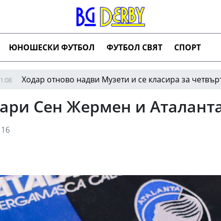
ЮНОШЕСКИ ФУТБОЛ
ФУТБОЛ СВЯТ
СПОРТ
р отново надви Музети и се класира за четвъртия кръг 
Пари Сен Жермен и Аталант
16