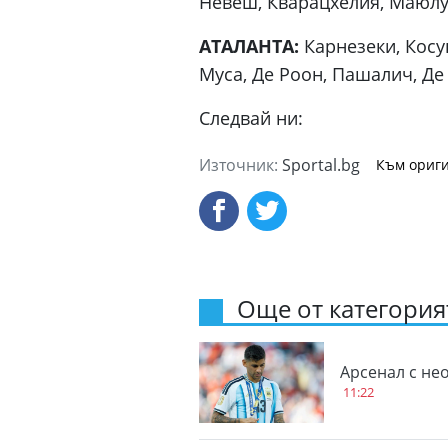
Невеш, Кварацхелия, Маюлу
АТАЛАНТА:
Карнезеки, Косу
Муса, Де Роон, Пашалич, Де
Следвай ни:
Източник:
Sportal.bg
Към ориги
Още от категорият
Aрсенал с не
11:22