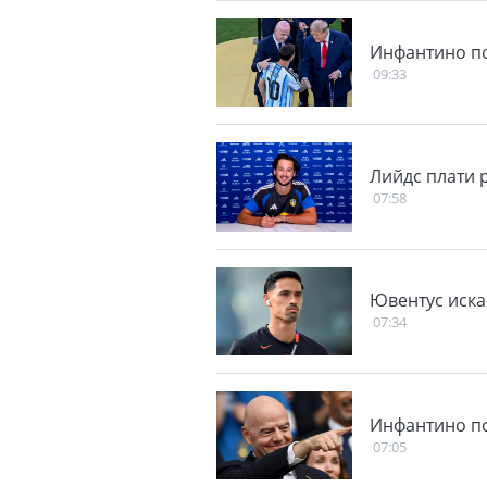
Инфантино по
09:33
Лийдс плати 
07:58
Ювентус иска
07:34
Инфантино по
07:05