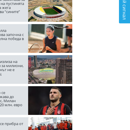
Подай сигнал
 на пустинята
а жега
ва “сините”
лла
ва започна с
елна победа в
излиза на
 за милиони,
нът не е
щ
 се
жава до
с, Милан
20 млн. евро
се прибра от