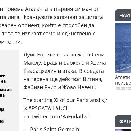
н приема Аталанта в първия си мач от
НАЙ
та лига. Французите започват защитата
оварен опонент, който е способен да
това те излизат само и единствено с
и точки.
Луис Енрике е заложил на Сени
Маюлу, Брадли Баркола и Хвича
а
Кварацхелия в атака. В средата
ай-
л "да" на Пари Сен
Атлети от Пакистан и Уганда са в
на терена ще действат Витиня,
она
неизвестност след Игрите на
Фабиан Руис и Жоао Невеш.
Британската общност
05.08.2026
мация
на
The starting XI of our Parisians! 📋
⚔️#PSGATA I #UCL
да
pic.twitter.com/3aFndatlwh
ма
ФУТ
— Paris Saint-Germain