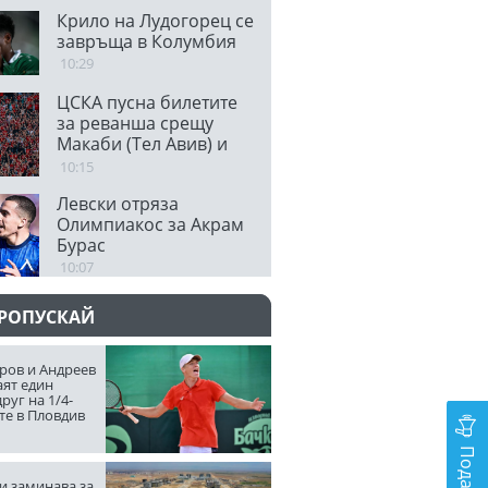
Крило на Лудогорец се
завръща в Колумбия
10:29
ЦСКА пусна билетите
за реванша срещу
Макаби (Тел Авив) и
призова феновете да
10:15
напълнят
Левски отряза
Националния стадион
Олимпиакос за Акрам
Бурас
10:07
ПРОПУСКАЙ
ров и Андреев
аят един
руг на 1/4-
те в Пловдив
и заминава за