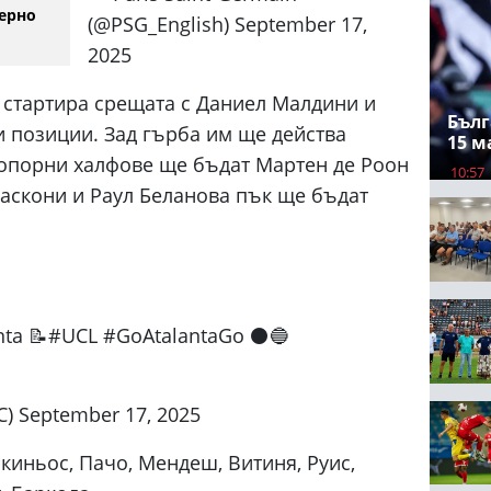
ерно
(@PSG_English) September 17,
2025
 стартира срещата с Даниел Малдини и
Бълг
 позиции. Зад гърба им ще действа
15 м
опорни халфове ще бъдат Мартен де Роон
10:57
аскони и Раул Беланова пък ще бъдат
lanta 📝#UCL #GoAtalantaGo ⚫🔵
C) September 17, 2025
иньос, Пачо, Мендеш, Витиня, Руис,