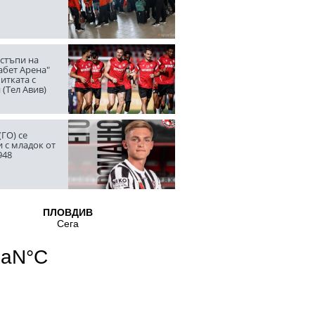
стъпи на
абет Арена"
итката с
(Тел Авив)
ГО) се
 с младок от
948