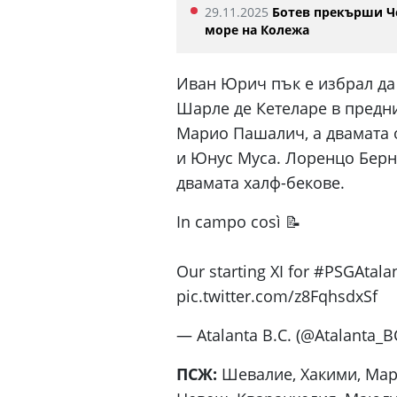
29.11.2025
Ботев прекърши Ч
море на Колежа
Иван Юрич пък е избрал да
Шарле де Кетеларе в предни
Марио Пашалич, а двамата 
и Юнус Муса. Лоренцо Берн
двамата халф-бекове.
In campo così 📝
Our starting XI for #PSGAta
pic.twitter.com/z8FqhsdxSf
— Atalanta B.C. (@Atalanta_B
ПСЖ:
Шевалие, Хакими, Марк