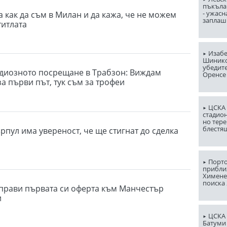
пъкъла
- ужасн
 как да съм в Милан и да кажа, че не можем
заплаш
титлата
Изабе
Шинико
убедит
ндиозното посрещане в Трабзон: Виждам
Оренсе
а първи път, тук съм за трофеи
ЦСКА 
стадион
но тере
блестя
рпул има увереност, че ще стигнат до сделка
Порто
прибли
Химене
поиска 
прави първата си оферта към Манчестър
и
ЦСКА 
Батуми