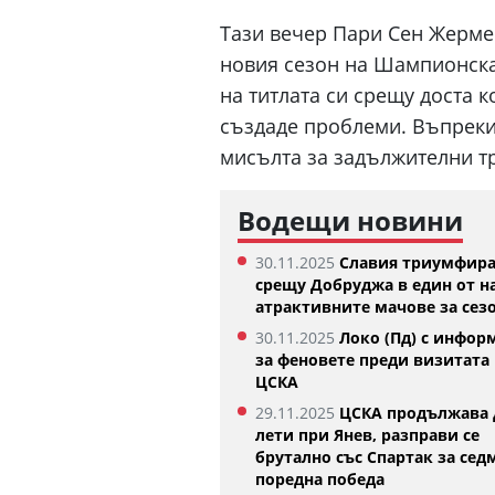
Тази вечер Пари Сен Жерме
новия сезон на Шампионска
на титлата си срещу доста к
създаде проблеми. Въпреки 
мисълта за задължителни тр
Водещи новини
30.11.2025
Славия триумфир
срещу Добруджа в един от н
Денвър Нъгетс взе звезда от
Феран Торес е каза
атрактивните мачове за сез
Евролигата
Жермен
5.08.2026
02:59
30.11.2025
Локо (Пд) с инфор
за феновете преди визитата 
ЦСКА
29.11.2025
ЦСКА продължава 
лети при Янев, разправи се
брутално със Спартак за сед
поредна победа