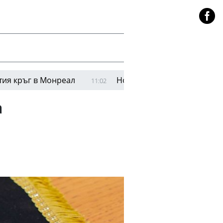
в Монреал
Нови сериозни обвинения срещу Кауа
11:02
а