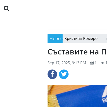
Ново
ал с неочакван опит за Кристиан Ромеро
Хода
11:08
Съставите на 
Sep 17, 2025, 9:13 PM
1
1