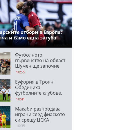
арските отбори в Европа:
ача и само една загуба
Футболното
първенство на област
Шумен ще започне
през септември
10:55
Еуфория в Троян!
Обединиха
футболните клубове,
Мартин Кушев
10:41
повежда новият ФК
Макаби разпродава
Чавдар
играчи след фиаското
си срещу ЦСКА
10:35