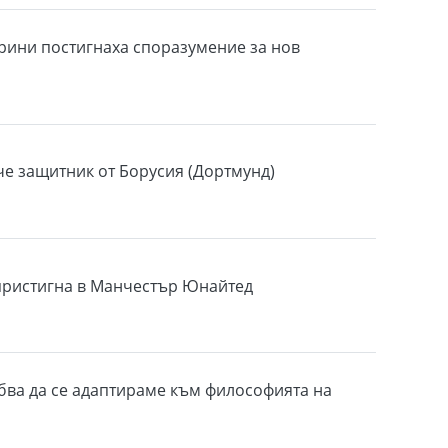
рини постигнаха споразумение за нов
е защитник от Борусия (Дортмунд)
пристигна в Манчестър Юнайтед
бва да се адаптираме към философията на