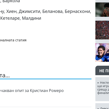
, Баркола
ну, Хиен, Джимсити, Беланова, Бернаскони,
 Кетеларе, Малдини
налната статия
НЕ 
а...
Несте
ще игр
срещу д
очакван опит за Кристиан Ромеро
финали
Левск