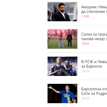
Аморим: Няма
да спечелим 
11:01
Салах за гра
такова нещо з
10:51
В ПСЖ и Ливъ
за Баркола
10:35
Барселона от
Сити за Родр
09:55