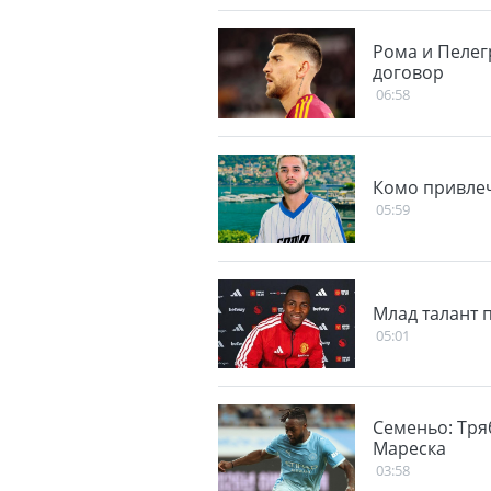
Рома и Пелег
договор
06:58
Комо привлеч
05:59
Млад талант 
05:01
Семеньо: Тря
Мареска
03:58