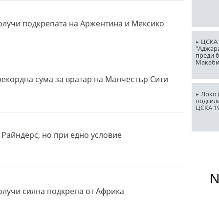
лучи подкрепата на Аржентина и Мексико
ЦСКА 
"Аджар
преди б
Макаби 
рекордна сума за вратар на Манчестър Сити
Локо (
подсили
ЦСКА 1
 Райндерс, но при едно условие
лучи силна подкрепа от Африка