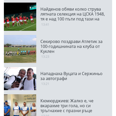
Найденов обяви колко струва
лятната селекция на ЦСКА 1948,
тя е над 100 пъти под тази на
ПАО
13:41
Секирово поздрави Атлетик за
100-годишнината на клуба от
Куклен
13:23
Нападнаха Вуцата и Сержиньо
за автографи
13:21
Кюмюрджиев: Жалко е, че
вкарахме три гола, но си
тръгнахме с празни ръце
13:16