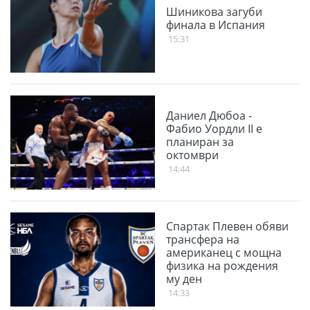
Шиникова загуби
финала в Испания
15:31
Даниел Дюбоа -
Фабио Уордли II е
планиран за
октомври
14:44
Спартак Плевен обяви
трансфера на
американец с мощна
физика на рождения
му ден
14:33