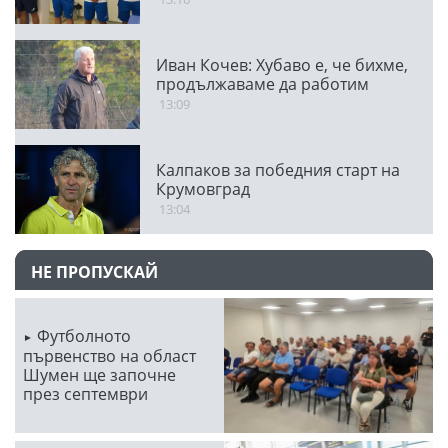
Иван Кочев: Хубаво е, че бихме,
продължаваме да работим
13:09
Калпаков за победния старт на
Крумовград
13:04
НЕ ПРОПУСКАЙ
Футболното
първенство на област
Шумен ще започне
през септември