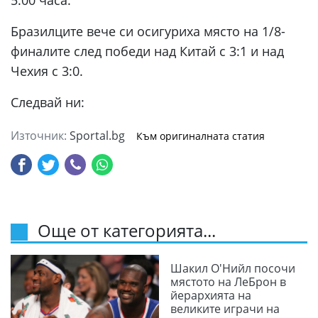
5:00 часа.
Бразилците вече си осигуриха място на 1/8-
финалите след победи над Китай с 3:1 и над
Чехия с 3:0.
Следвай ни:
Източник:
Sportal.bg
Към оригиналната статия
Още от категорията...
Шакил О'Нийл посочи
мястото на ЛеБрон в
йерархията на
великите играчи на