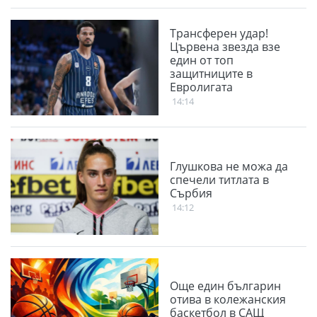
Трансферен удар!
Цървена звезда взе
един от топ
защитниците в
Евролигата
14:14
Глушкова не можа да
спечели титлата в
Сърбия
14:12
Още един българин
отива в колежанския
баскетбол в САЩ