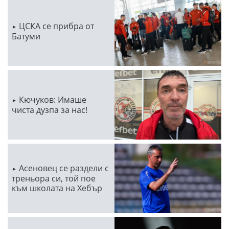
ЦСКА се прибра от
Батуми
Кючуков: Имаше
чиста дузпа за нас!
Асеновец се раздели с
треньора си, той пое
към школата на Хебър