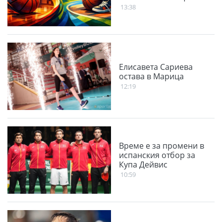
13:38
Елисавета Сариева
остава в Марица
12:19
Време е за промени в
испанския отбор за
Купа Дейвис
10:59