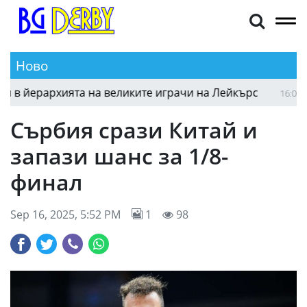
Ново
Шакил О'Нийл посочи мястото на ЛеБрон в йер
16:20
Сърбия срази Китай и
запази шанс за 1/8-
финал
Sep 16, 2025, 5:52 PM
1
98