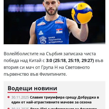
Волейболистите на Сърбия записаха чиста
победа над Китай с
3:0 (25:18, 25:19, 29:27)
във
втория си мач от Група Н на Световното
първенство във Филипините.
Водещи новини
30.11.2025
Славия триумфира срещу Добруджа в
един от най-атрактивните мачове за сезона
30.11.2025
Локо (Пд) с информация за феновете