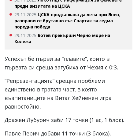
преди визитата на ЦСКА
29.11.2025
ЦСКА продължава да лети при Янев,
разправи се брутално със Спартак за седма
поредна победа
29.11.2025
Ботев прекърши Черно море на
Колежа
Успехът бе първи за “плавите”, които в
първата си среща загубиха от Чехия с 0:3.
“Репрезентацията” срещна проблеми
единствено в тратата част, в която
възпитаниците на Витал Хейненен игра
равностойно.
Дражен Лубурич заби 17 точки (1 ас, 1 блок).
Павле Перич добави 11 точки (3 блока).