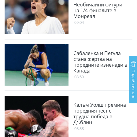
Необичайни фигури
на 1/4-финалите в
Монреал
09:04
Сабаленка и Пегула
стана жертва на
поредните изненади в
Канада
Подай сигнал
08:59
Калъм Уолш премина
поредния тест с
трудна победа в
Дъблин
08:38