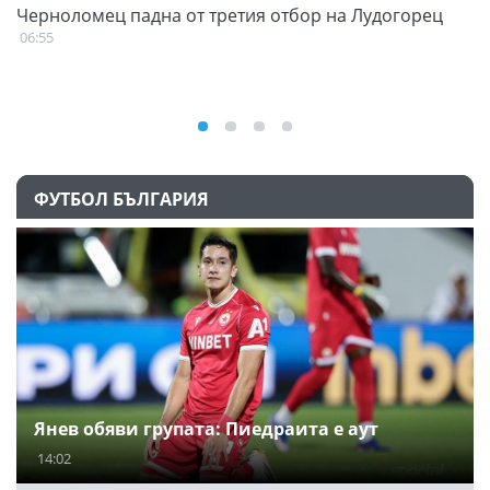
Черноломец падна от третия отбор на Лудогорец
С
н
06:55
07
ФУТБОЛ БЪЛГАРИЯ
Янев обяви групата: Пиедраита е аут
14:02