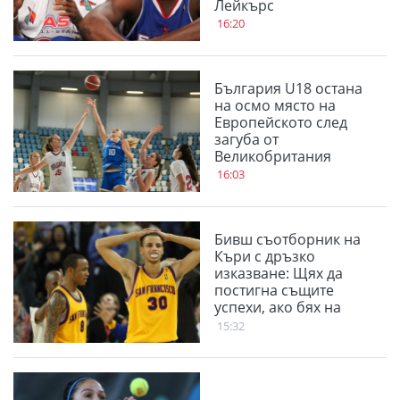
Лейкърс
16:20
България U18 остана
на осмо място на
Европейското след
загуба от
Великобритания
16:03
Бивш съотборник на
Къри с дръзко
изказване: Щях да
постигна същите
успехи, ако бях на
мястото на Стеф
15:32