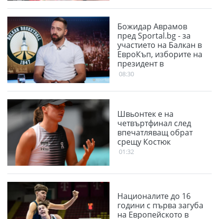
Божидар Аврамов
пред Sportal.bg - за
участието на Балкан в
ЕвроКъп, изборите на
президент в
БФБаскетбол и
08:30
проблема със залите
Швьонтек е на
четвъртфинал след
впечатляващ обрат
срещу Костюк
01:32
Националите до 16
години с първа загуба
на Европейското в