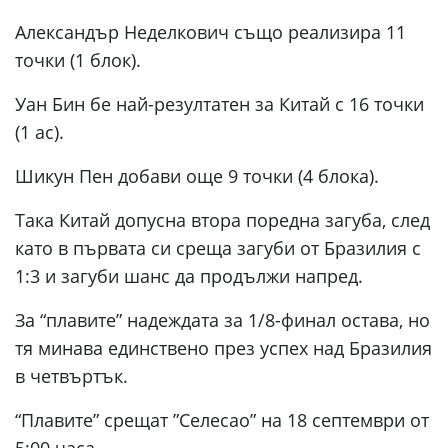
Александър Неделкович също реализира 11
точки (1 блок).
Уан Бин бе най-резултатен за Китай с 16 точки
(1 ас).
Шикун Пен добави още 9 точки (4 блока).
Така Китай допусна втора поредна загуба, след
като в първата си среща загуби от Бразилия с
1:3 и загуби шанс да продължи напред.
За “плавите” надеждата за 1/8-финал остава, но
тя минава единствено през успех над Бразилия
в четвъртък.
“Плавите” срещат ”Селесао” на 18 септември от