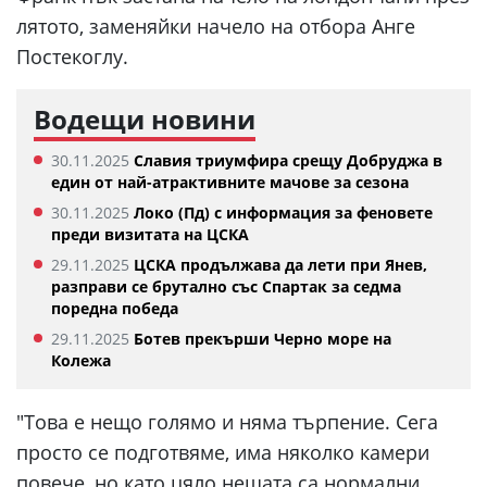
лятото, заменяйки начело на отбора Анге
Постекоглу.
Водещи новини
30.11.2025
Славия триумфира срещу Добруджа в
един от най-атрактивните мачове за сезона
30.11.2025
Локо (Пд) с информация за феновете
преди визитата на ЦСКА
29.11.2025
ЦСКА продължава да лети при Янев,
разправи се брутално със Спартак за седма
поредна победа
29.11.2025
Ботев прекърши Черно море на
Колежа
"Това е нещо голямо и няма търпение. Сега
просто се подготвяме, има няколко камери
повече, но като цяло нещата са нормални.