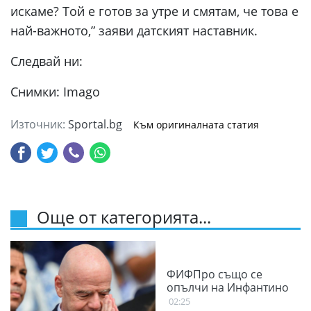
искаме? Той е готов за утре и смятам, че това е
най-важното,” заяви датският наставник.
Следвай ни:
Снимки: Imago
Източник:
Sportal.bg
Към оригиналната статия
Още от категорията...
ФИФПро също се
опълчи на Инфантино
02:25