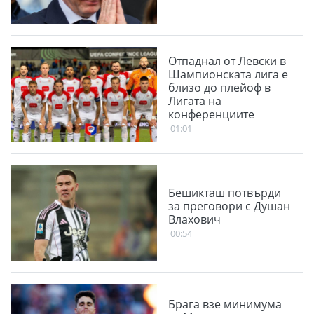
Отпаднал от Левски в
Шампионската лига е
близо до плейоф в
Лигата на
конференциите
01:01
Бешикташ потвърди
за преговори с Душан
Влахович
00:54
Брага взе минимума