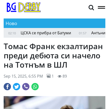
Ново
ФИФПро също се опълчи на Инфантино
02:25
02:1
Томас Франк екзалтиран
преди дебюта си начело
на Тотнъм в ШЛ
Sep 15, 2025, 6:55 PM
1
89