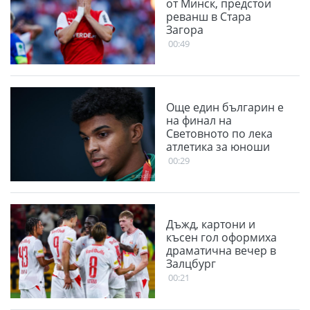
от Минск, предстои
реванш в Стара
Загора
00:49
Още един българин е
на финал на
Световното по лека
атлетика за юноши
00:29
Дъжд, картони и
късен гол оформиха
драматична вечер в
Залцбург
00:21