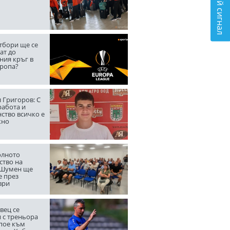
Подай сигнал
тбори ще се
ат до
ния кръг в
вропа?
 Григоров: С
работа и
ство всичко е
жно
лното
ство на
 Шумен ще
е през
ври
вец се
 с треньора
 пое към