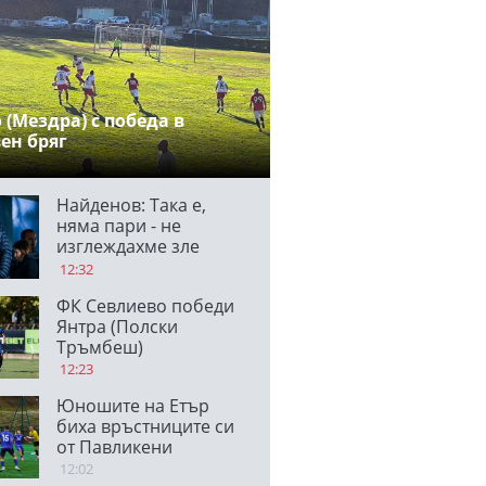
 (Мездра) с победа в
ен бряг
Найденов: Така е,
няма пари - не
изглеждахме зле
срещу 110 милиона на
12:32
Панатинайкос
ФК Севлиево победи
Янтра (Полски
Тръмбеш)
12:23
Юношите на Етър
биха връстниците си
от Павликени
12:02