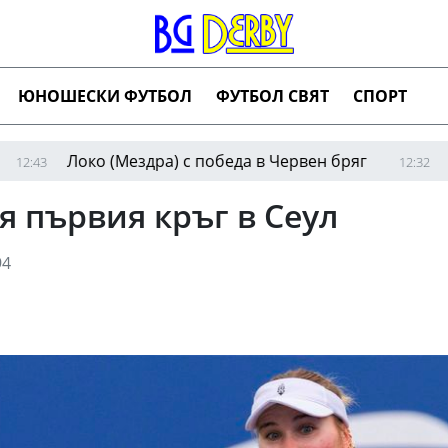
ЮНОШЕСКИ ФУТБОЛ
ФУТБОЛ СВЯТ
СПОРТ
око (Мездра) с победа в Червен бряг
Найденов
12:32
я първия кръг в Сеул
4