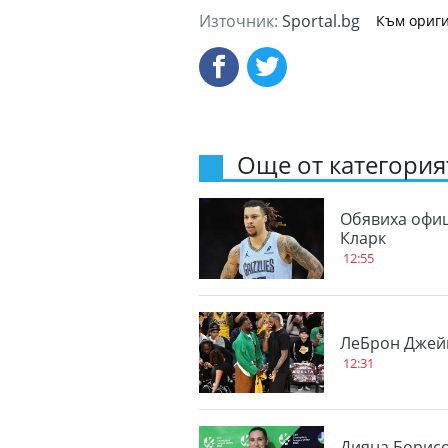
Източник:
Sportal.bg
Към ориги
Още от категорият
Обявиха офиц
Кларк
12:55
ЛеБрон Джейм
12:31
Дияна Борисо