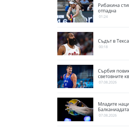
Рибакина сти
отпадна
01:24
Съдът в Текс
00:18
Сърбия повик
световните к
07.08.2026
Младите наци
Балканиадата
07.08.2026