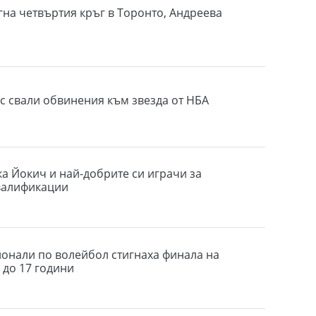
гна четвъртия кръг в Торонто, Андреева
ас свали обвинения към звезда от НБА
а Йокич и най-добрите си играчи за
валификации
онали по волейбол стигнаха финала на
 до 17 години