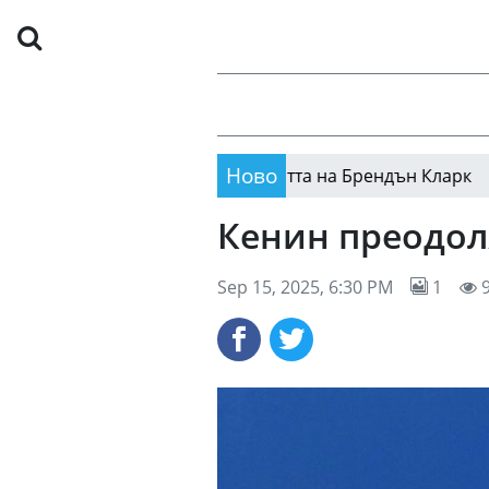
Ново
лно причината за смъртта на Брендън Кларк
Л
12:43
Кенин преодол
Sep 15, 2025, 6:30 PM
1
9