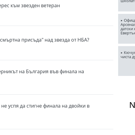
школат
ерес към звезден ветеран
Офици
Арсена
датски 
Евертъ
"смъртна присъда" над звезда от НБА?
Кючук
чиста д
ерникът на България във финала на
а
не успя да стигне финала на двойки в