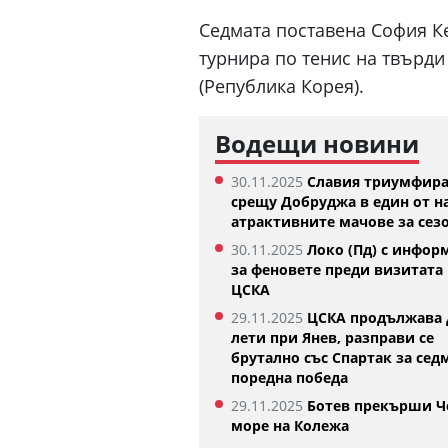
Седмата поставена София Ке
турнира по тенис на твърди
(Република Корея).
Водещи новини
30.11.2025
Славия триумфир
срещу Добруджа в един от н
атрактивните мачове за сез
30.11.2025
Локо (Пд) с инфор
Къри няма намерение да напуска
Синер вече
за феновете преди визитата 
Голдън Стейт Уориърс
07.08.2026
ЦСКА
07.08.2026
29.11.2025
ЦСКА продължава 
лети при Янев, разправи се
брутално със Спартак за сед
поредна победа
29.11.2025
Ботев прекърши Ч
море на Колежа