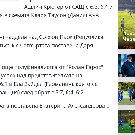
Ашлин Крюгер от САЩ с 6:3, 6:4 и
а в схемата Клара Таусон (Дания) във
Локо
) надделя над Со-хюн Парк (Република
Черв
сблъсък с четвъртата поставена Даря
12:43
а още полуфиналистка от "Ролан Гарос"
 успех над представителката на
6:1 и Ела Зайдел (Германия), която се
ция) след обрат с 5:7, 6:4, 6:2.
ата поставена Екатерина Александрова от