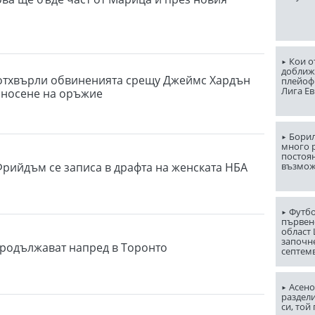
Кои о
доближ
 отхвърли обвиненията срещу Джеймс Хардън
плейоф
Лига Е
 носене на оръжие
Борил
много 
постоян
Фрийдъм се записа в драфта на женската НБА
възмо
Футбо
първен
област
започн
продължават напред в Торонто
септем
Асено
раздели
си, той