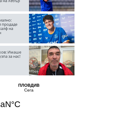
а на Хебър
ално:
л продаде
халф на
н
ов: Имаше
узпа за нас!