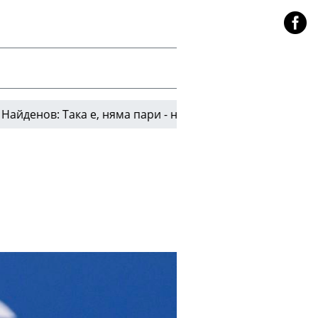
: Така е, няма пари - не изглеждахме зле срещу 110 ми