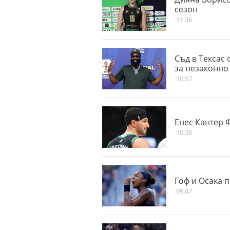
сезон
11:36
Съд в Тексас
за незаконно
10:57
Енес Кантер 
10:38
Гоф и Осака 
09:47