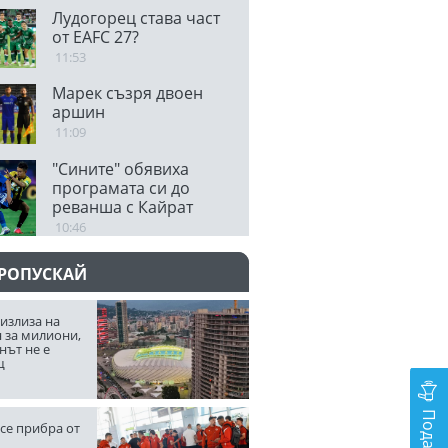
Лудогорец става част
от EAFC 27?
11:53
Марек съзря двоен
аршин
11:09
"Сините" обявиха
програмата си до
реванша с Кайрат
10:46
ПРОПУСКАЙ
излиза на
 за милиони,
нът не е
щ
се прибра от