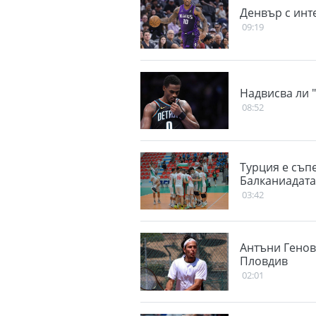
Денвър с инт
09:19
Надвисва ли 
08:52
Турция е съп
Балканиадат
03:42
Антъни Генов 
Пловдив
02:01