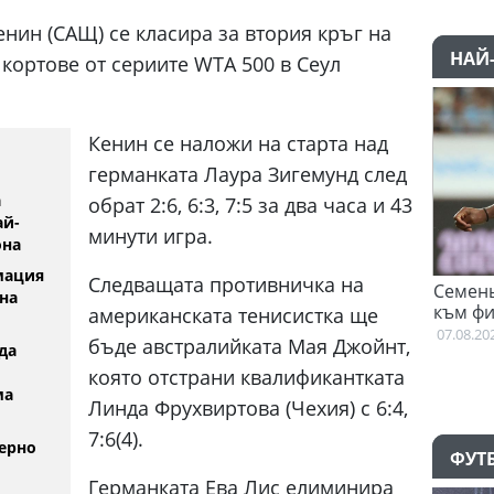
нин (САЩ) се класира за втория кръг на
НАЙ
 кортове от сериите WTA 500 в Сеул
Кенин се наложи на старта над
германката Лаура Зигемунд след
а
обрат 2:6, 6:3, 7:5 за два часа и 43
ай-
минути игра.
она
мация
Следващата противничка на
 тренира
Семеньо: Трябва да се адапт
на
към философията на Мареска
американската тенисистка ще
07.08.2026
бъде австралийката Мая Джойнт,
да
която отстрани квалификантката
ма
Линда Фрухвиртова (Чехия) с 6:4,
7:6(4).
ерно
ФУТ
Германката Ева Лис елиминира