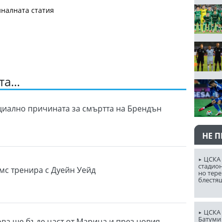
налната статия
а...
иално причината за смъртта на Брендън
НЕ 
ЦСКА 
стадион
с тренира с Дуейн Уейд
но тере
блестя
ЦСКА 
Батуми
ва ще бъде част от Марица и през новия