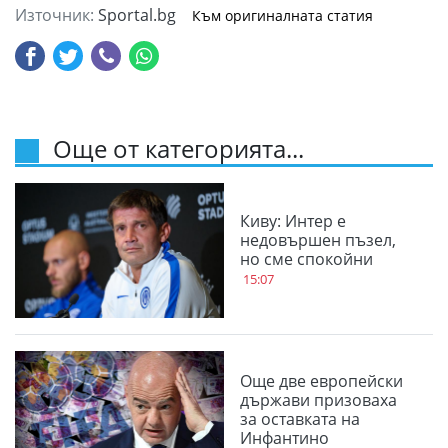
Източник:
Sportal.bg
Към оригиналната статия
Още от категорията...
Киву: Интер е
недовършен пъзел,
но сме спокойни
15:07
Още две европейски
държави призоваха
за оставката на
Инфантино