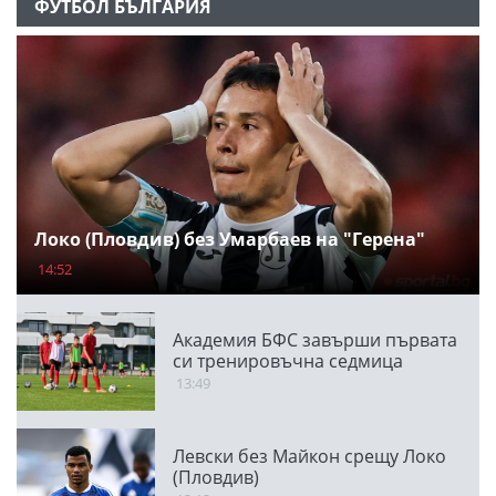
ФУТБОЛ БЪЛГАРИЯ
Локо (Пловдив) без Умарбаев на "Герена"
14:52
Академия БФС завърши първата
си тренировъчна седмица
13:49
Левски без Майкон срещу Локо
(Пловдив)