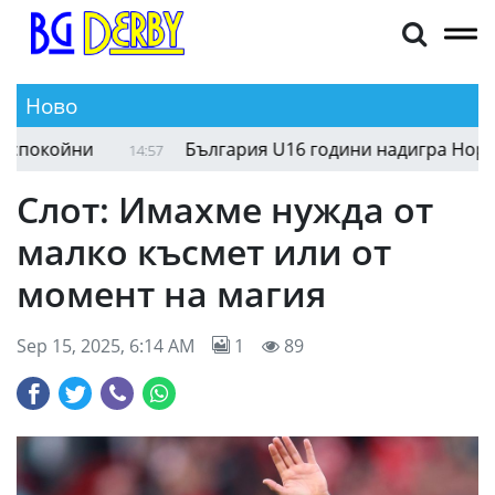
Ново
Киву: Интер е недовършен пъзел, но сме споко
15:07
Слот: Имахме нужда от
малко късмет или от
момент на магия
Sep 15, 2025, 6:14 AM
1
89