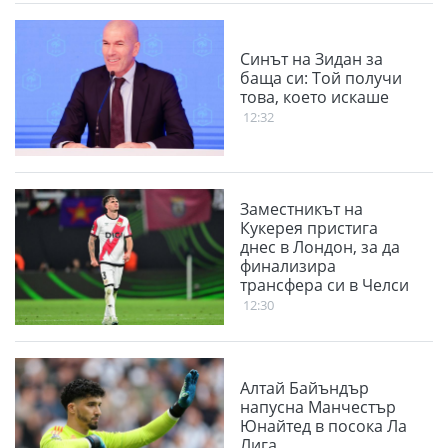
Синът на Зидан за
баща си: Той получи
това, което искаше
12:32
Заместникът на
Кукерея пристига
днес в Лондон, за да
финализира
трансфера си в Челси
12:30
Алтай Байъндър
напусна Манчестър
Юнайтед в посока Ла
Лига