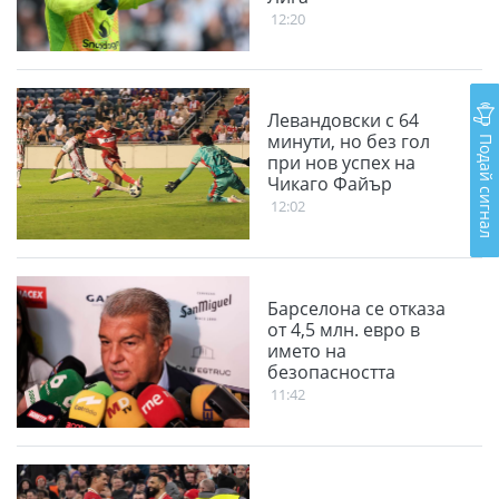
12:20
Левандовски с 64
Подай сигнал
минути, но без гол
при нов успех на
Чикаго Файър
12:02
Барселона се отказа
от 4,5 млн. евро в
името на
безопасността
11:42