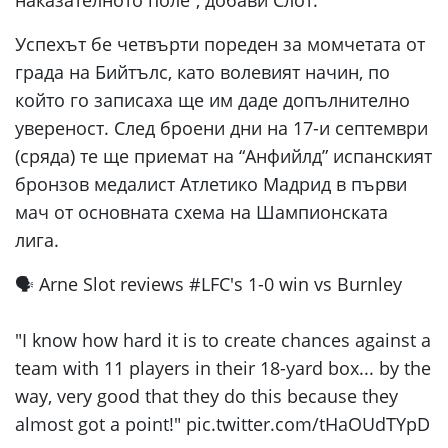
наказателното поле”, добави Слот.
Успехът бе четвърти пореден за момчетата от
града на Бийтълс, като волевият начин, по
който го записаха ще им даде допълнително
увереност. След броени дни на 17-и септември
(сряда) те ще приемат на “Анфийлд” испанският
бронзов медалист Атлетико Мадрид в първи
мач от основната схема на Шампионската
лига.
🗣️ Arne Slot reviews #LFC's 1-0 win vs Burnley
"I know how hard it is to create chances against a
team with 11 players in their 18-yard box... by the
way, very good that they do this because they
almost got a point!" pic.twitter.com/tHaOUdTYpD