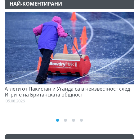
НАЙ-КОМЕНТИРАНИ
Атлети от Пакистан и Уганда са в неизвестност след
С
Игрите на Британската общност
н
05.08.2026
03