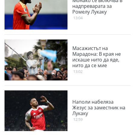
Монако се включва в
надпреварата за
Ромелу Лукаку
13:04
Масажистът на
Марадона: В края не
искаше нито да яде,
нито да се мие
13:02
Наполи набеляза
Жезус за заместник на
Лукаку
12:59