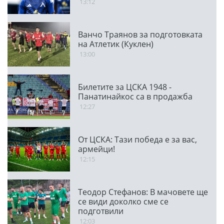
13:12
Ванчо Траянов за подготовката
на Атлетик (Куклен)
13:00
Билетите за ЦСКА 1948 -
Панатинайкос са в продажба
12:27
От ЦСКА: Тази победа е за вас,
армейци!
12:15
Теодор Стефанов: В мачовете ще
се види доколко сме се
подготвили
12:03