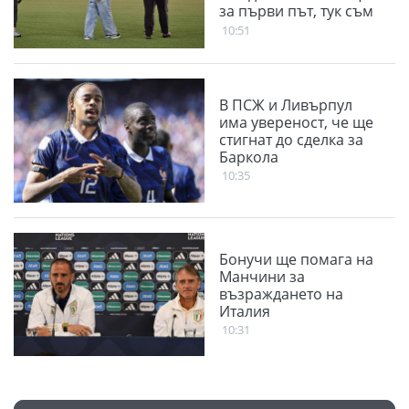
за първи път, тук съм
за трофеи
10:51
В ПСЖ и Ливърпул
има увереност, че ще
стигнат до сделка за
Баркола
10:35
Бонучи ще помага на
Манчини за
възраждането на
Италия
10:31