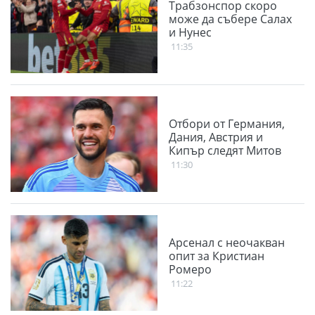
Трабзонспор скоро
може да събере Салах
и Нунес
11:35
Отбори от Германия,
Дания, Австрия и
Кипър следят Митов
11:30
Aрсенал с неочакван
опит за Кристиан
Ромеро
11:22