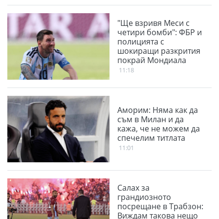
"Ще взривя Меси с
четири бомби": ФБР и
полицията с
шокиращи разкрития
покрай Мондиала
11:18
Аморим: Няма как да
съм в Милан и да
кажа, че не можем да
спечелим титлата
11:01
Салах за
грандиозното
посрещане в Трабзон:
Виждам такова нещо