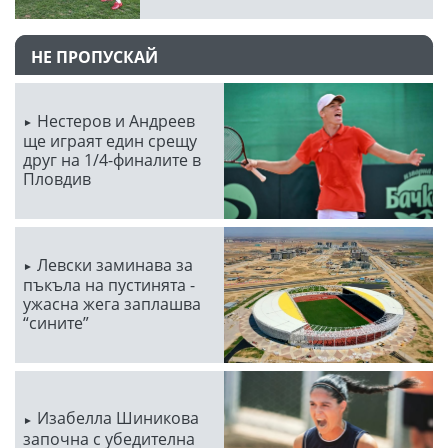
НЕ ПРОПУСКАЙ
Нестеров и Андреев
ще играят един срещу
друг на 1/4-финалите в
Пловдив
Левски заминава за
пъкъла на пустинята -
ужасна жега заплашва
“сините”
Изабелла Шиникова
започна с убедителна