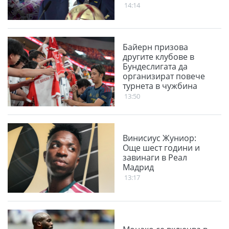
14:14
Байерн призова
другите клубове в
Бундеслигата да
организират повече
турнета в чужбина
13:50
Винисиус Жуниор:
Още шест години и
завинаги в Реал
Мадрид
13:17