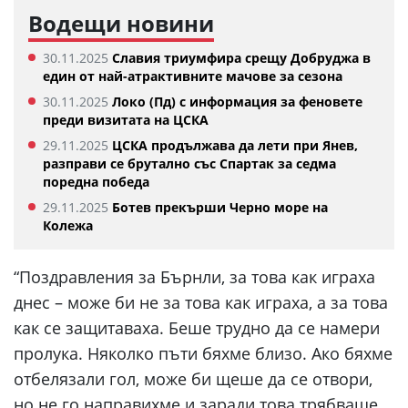
Водещи новини
30.11.2025
Славия триумфира срещу Добруджа в
един от най-атрактивните мачове за сезона
30.11.2025
Локо (Пд) с информация за феновете
преди визитата на ЦСКА
29.11.2025
ЦСКА продължава да лети при Янев,
разправи се брутално със Спартак за седма
поредна победа
29.11.2025
Ботев прекърши Черно море на
Колежа
“Поздравления за Бърнли, за това как играха
днес – може би не за това как играха, а за това
как се защитаваха. Беше трудно да се намери
пролука. Няколко пъти бяхме близо. Ако бяхме
отбелязали гол, може би щеше да се отвори,
но не го направихме и заради това трябваше