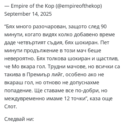
— Empire of the Kop (@empireofthekop)
September 14, 2025
“Бях много разочарован, защото след 90
минути, когато видях колко добавено време
даде четвъртият съдия, бях шокиран. Пет
минути продължение в този мач беше
невероятно. Бях толкова шокиран и щастлив,
че Мо вкара гол. Трудни мачове, но всички са
такива в Премиър лийг, особено ако не
вкараш гол, но отново не допуснахме
попадение. Ще ставаме все по-добри, но
междувременно имаме 12 точки”, каза още
Слот.
Следвай ни: