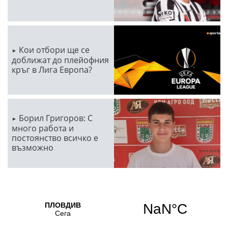
Кои отбори ще се
доближат до плейофния
кръг в Лига Европа?
Борил Григоров: С
много работа и
постоянство всичко е
възможно