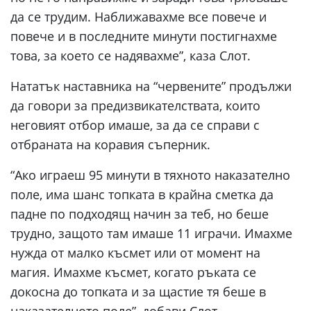
да се трудим. Наближавахме все повече и
повече и в последните минути постигнахме
това, за което се надявахме”, каза Слот.
Нататък наставника на “червените” продължи
да говори за предизвикателствата, които
неговият отбор имаше, за да се справи с
отбраната на коравия съперник.
“Ако играеш 95 минути в тяхното наказателно
поле, има шанс топката в крайна сметка да
падне по подходящ начин за теб, но беше
трудно, защото там имаше 11 играчи. Имахме
нужда от малко късмет или от момент на
магия. Имахме късмет, когато ръката се
докосна до топката и за щастие тя беше в