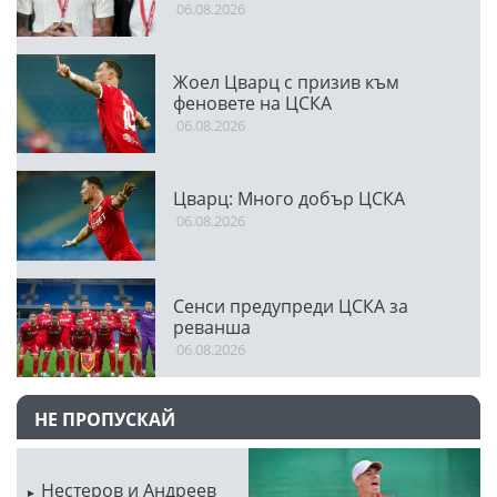
Направихме изключителен
06.08.2026
двубой
Жоел Цварц с призив към
феновете на ЦСКА
06.08.2026
Цварц: Много добър ЦСКА
06.08.2026
Сенси предупреди ЦСКА за
реванша
06.08.2026
НЕ ПРОПУСКАЙ
Нестеров и Андреев