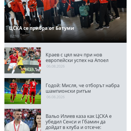
ЦСКА се прибра от Батуми
02:10
Краев с цял мач при нов
европейски успех на Апоел
06.08.2026
Годой: Мисля, че отборът набра
шампионски ритъм
06.08.2026
Вальо Илиев каза как ЦСКА е
убедил Сенси и Гбамин да
дойдат в клуба и отсече: