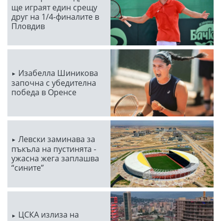
ще играят един срещу
друг на 1/4-финалите в
Пловдив
Изабелла Шиникова
започна с убедителна
победа в Оренсе
Левски заминава за
пъкъла на пустинята -
ужасна жега заплашва
“сините”
ЦСКА излиза на