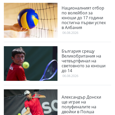
Националният отбор
по волейбол за
юноши до 17 години
постигна първи успех
в Албания
06.08.2026
България срещу
Великобритания на
четвъртфинал на
световното за юноши
до 14
06.08.2026
Александър Донски
ще играе на
полуфиналите на
двойки в Полша