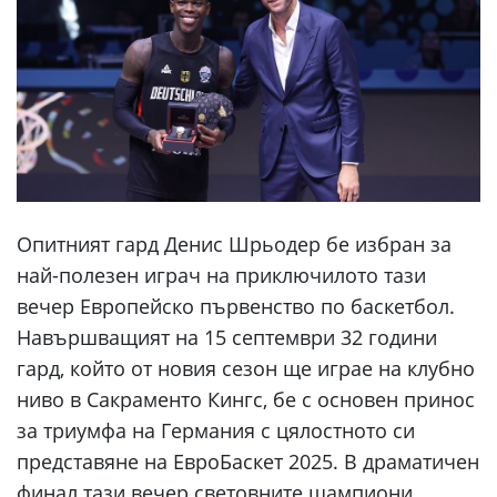
Опитният гард Денис Шрьодер бе избран за
най-полезен играч на приключилото тази
вечер Европейско първенство по баскетбол.
Навършващият на 15 септември 32 години
гард, който от новия сезон ще играе на клубно
ниво в Сакраменто Кингс, бе с основен принос
за триумфа на Германия с цялостното си
представяне на ЕвроБаскет 2025. В драматичен
финал тази вечер световните шампиони