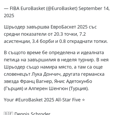
— FIBA EuroBasket (@EuroBasket) September 14,
2025
Шрьодер завършва ЕвроБаскет 2025 със
средни показатели от 20.3 точки, 7.2
асистенции, 3.4 борби и 0.8 откраднати топки.
В същото време бе определена и идеалната
петица на завършилия в неделя турнир. В нея
Шрьодер също намира място, а там са още
словенецът Лука Дончич, другата германска
звезда Франц Вагнер, Янис Адетокунбо
(Гърция) и Алперен Шенгюн (Турция).
Your #EuroBasket 2025 All-Star Five ⭐
🇩🇪 Dennis Schroder