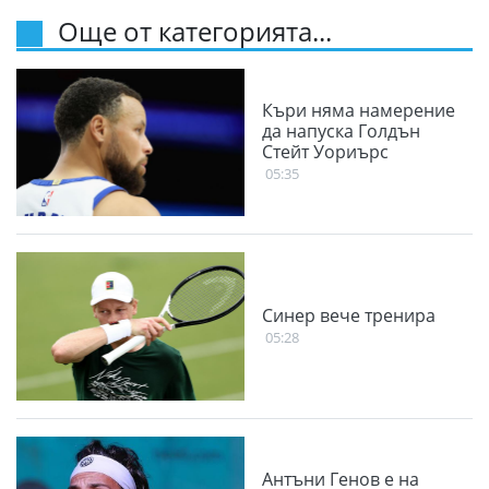
Още от категорията...
Къри няма намерение
да напуска Голдън
Стейт Уориърс
05:35
Синер вече тренира
05:28
Антъни Генов е на