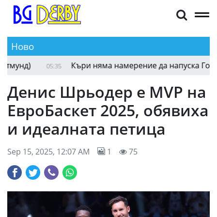
Ново
Комо привлече защитник от Борусия (Дортмунд
05:59
Денис Шрьодер е MVP на
ЕвроБаскет 2025, обявиха
и идеалната петица
Sep 15, 2025, 12:07 AM
1
75