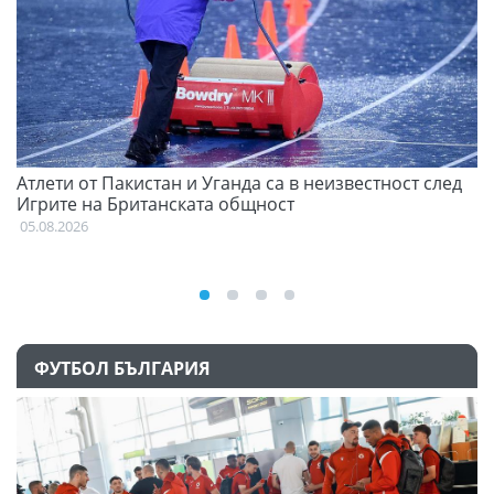
Атлети от Пакистан и Уганда са в неизвестност след
С
Игрите на Британската общност
н
05.08.2026
03
ФУТБОЛ БЪЛГАРИЯ