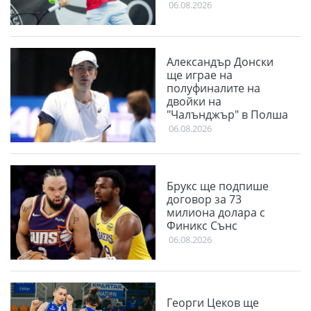
06.08.2026
Александър Донски
ще играе на
полуфиналите на
двойки на
"Чалънджър" в Полша
06.08.2026
Брукс ще подпише
договор за 73
милиона долара с
Финикс Сънс
06.08.2026
Георги Цеков ще