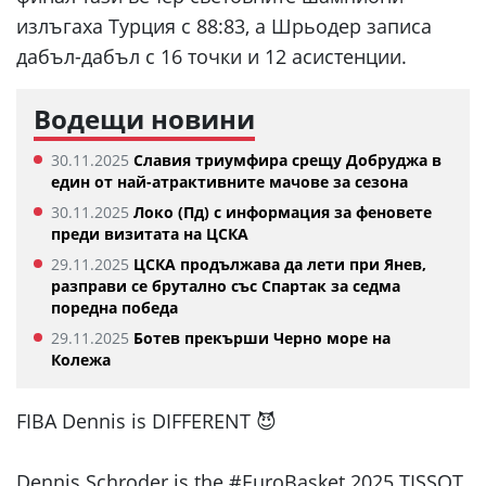
излъгаха Турция с 88:83, а Шрьодер записа
дабъл-дабъл с 16 точки и 12 асистенции.
Водещи новини
30.11.2025
Славия триумфира срещу Добруджа в
един от най-атрактивните мачове за сезона
30.11.2025
Локо (Пд) с информация за феновете
преди визитата на ЦСКА
29.11.2025
ЦСКА продължава да лети при Янев,
разправи се брутално със Спартак за седма
поредна победа
29.11.2025
Ботев прекърши Черно море на
Колежа
FIBA Dennis is DIFFERENT 😈
Dennis Schroder is the #EuroBasket 2025 TISSOT