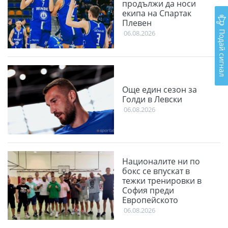
продължи да носи
екипа на Спартак
Плевен
Подай сигнал
06.08.2026
Още един сезон за
Голди в Левски
06.08.2026
Националите ни по
бокс се впускат в
тежки тренировки в
София преди
Европейското
06.08.2026