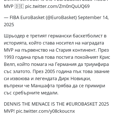
MVP 🇩🇪 pic.twitter.com/Zm0nQuUQ69
— FIBA EuroBasket (@EuroBasket) September 14,
2025
Шрьодер е третият германски баскетболист в
историята, който става носител на наградата
MVP на първенство на Стария континент. През
1993 година пръв това постига покойният Крис
Велп, който помага на Германия да триумфира
със златото. През 2005 година пък това звание
си извоюва и легендата Дирк Новицки,
въпреки че Маншафта трябва да се примири
със сребърните медали.
DENNIS THE MENACE IS THE #EUROBASKET 2025
MVP! pic.twitter.com/y08ckoucnx