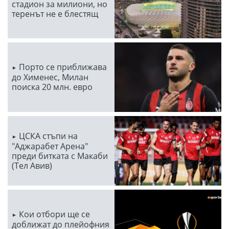
стадион за милиони, но
теренът не е блестящ
Порто се приближава
до Хименес, Милан
поиска 20 млн. евро
ЦСКА стъпи на
"Аджарабет Арена"
преди битката с Макаби
(Тел Авив)
Кои отбори ще се
доближат до плейофния