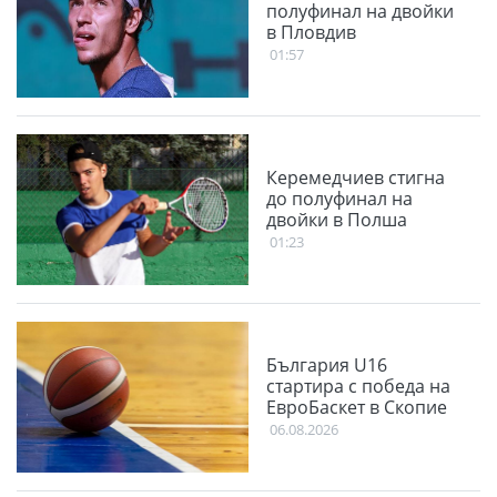
полуфинал на двойки
в Пловдив
01:57
Керемедчиев стигна
до полуфинал на
двойки в Полша
01:23
България U16
стартира с победа на
ЕвроБаскет в Скопие
06.08.2026