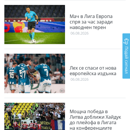
Мач в Лига Европа
спря за час заради
наводнен терен
06.08.2026
Подай сигнал
Лех се спаси от нова
европейска издънка
06.08.2026
Мощна победа в
Литва доближи Хайдук
до плейофа в Лигата
на конференциите