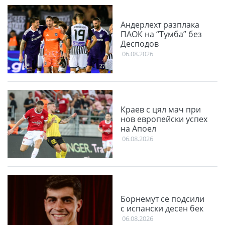
Андерлехт разплака
ПАОК на “Тумба” без
Десподов
06.08.2026
Краев с цял мач при
нов европейски успех
на Апоел
06.08.2026
Борнемут се подсили
с испански десен бек
06.08.2026