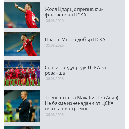
Жоел Цварц с призив към
феновете на ЦСКА
06.08.2026
Цварц: Много добър ЦСКА
06.08.2026
Сенси предупреди ЦСКА за
реванша
06.08.2026
Треньорът на Макаби (Тел Авив):
Не бяхме изненадани от ЦСКА,
очаква ни огромно
предизвикателство
06.08.2026