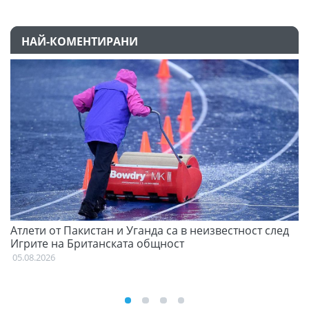
НАЙ-КОМЕНТИРАНИ
Атлети от Пакистан и Уганда са в неизвестност след
Д
Игрите на Британската общност
05
05.08.2026