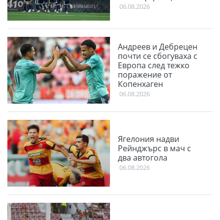
06.08.2026
Андреев и Дебрецен
почти се сбогуваха с
Европа след тежко
поражение от
Копенхаген
06.08.2026
Ягелония надви
Рейнджърс в мач с
два автогола
06.08.2026