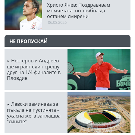
Христо Янев: Поздравявам
момчетата, но трябва да
останем смирени
06.08.2026
НЕ ПРОПУСКАЙ
Нестеров и Андреев
ще играят един срещу
друг на 1/4-финалите в
Пловдив
Левски заминава за
пъкъла на пустинята -
ужасна жега заплашва
“сините”