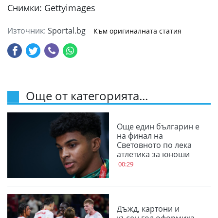
Снимки: Gettyimages
Източник:
Sportal.bg
Към оригиналната статия
Още от категорията...
Още един българин е
на финал на
Световното по лека
атлетика за юноши
00:29
Дъжд, картони и
късен гол оформиха