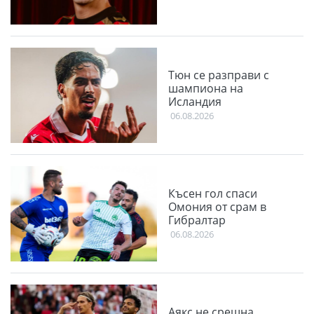
Тюн се разправи с
шампиона на
Исландия
06.08.2026
Късен гол спаси
Омония от срам в
Гибралтар
06.08.2026
Аякс не срещна