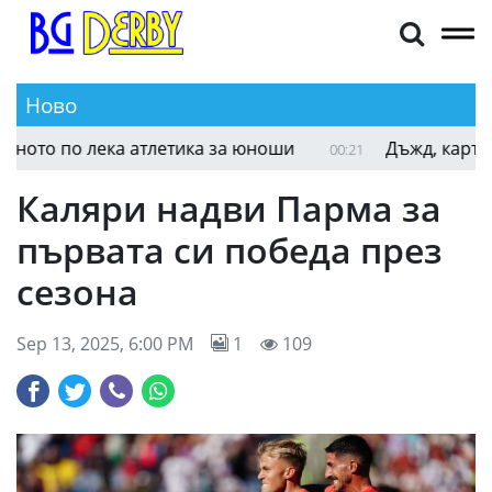
Ново
ото по лека атлетика за юноши
Дъжд, картони 
00:21
Каляри надви Парма за
първата си победа през
сезона
Sep 13, 2025, 6:00 PM
1
109