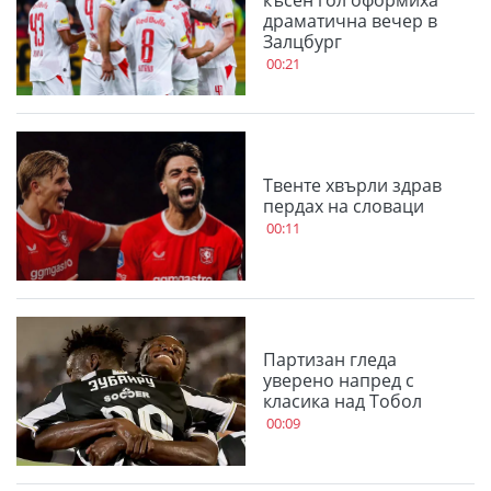
драматична вечер в
Залцбург
00:21
Твенте хвърли здрав
пердах на словаци
00:11
Партизан гледа
уверено напред с
класика над Тобол
00:09