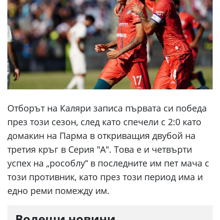
Отборът на Каляри записа първата си победа
през този сезон, след като спечели с 2:0 като
домакин на Парма в откриващия двубой на
третия кръг в Серия "А". Това е и четвърти
успех на „рособлу“ в последните им пет мача с
този противник, като през този период има и
едно реми помежду им.
Водещи новини