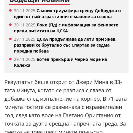
30.11.2025
Славия триумфира срещу Добруджа в
един от най-атрактивните мачове за сезона
30.11.2025
Локо (Пд) с информация за феновете
преди визитата на ЦСКА
29.11.2025
ЦСКА продължава да лети при Янев,
разправи се брутално със Спартак за седма
поредна победа
29.11.2025
Ботев прекърши Черно море на
Колежа
Резултатът беше открит от Джери Мина в 33-
тата минута, когато се разписа с глава от
добавка след изпълнение на корнер. В 71-вата
минута гостите се разминаха с изравнителен
гол, след като воле на Гаетано Ористанио от
точката за дузпа срещна напречната греда. За
сметка на това шест минути по-късно