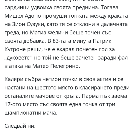
сардинци удвоиха своята преднина. Тогава
Мишел Адопо промуши топката между краката
на Зион Сузуки, като тя се отклони в далечната
греда, но Матиа Феличи беше точен със
своята добавка. В 83-тата минута Патрик
Кутроне реши, че е вкарал почетен гол за
„дуковете“, но той не беше зачетен заради фал
в атака на Матео Пелегрино.
Каляри събра четири точки в своя актив и се
настани на шестото място в класирането преди
останалите мачове от кръга. Парма пък заема
17-ото място със своята една точка от три
шампионатни мача.
Следвай ни: