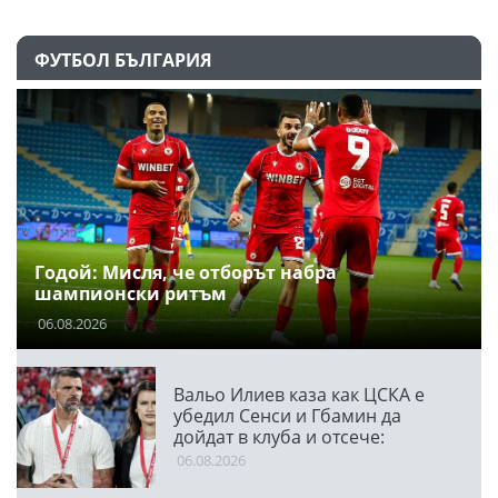
ФУТБОЛ БЪЛГАРИЯ
Годой: Мисля, че отборът набра
шампионски ритъм
06.08.2026
Вальо Илиев каза как ЦСКА е
убедил Сенси и Гбамин да
дойдат в клуба и отсече:
Направихме изключителен
06.08.2026
двубой