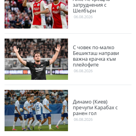
затруднения с
Шелбърн
06.08.2026
С човек по-малко
Бешикташ направи
важна крачка към
плейофите
06.08.2026
Динамо (Киев)
пречупи Карабах с
ранен гол
06.08.2026