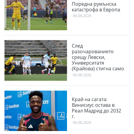
Поредна румънска
катастрофа в Европа
06.08.2026
След
разочарованието
срещу Левски,
Университатя
(Крайова) стигна само
до равенство във
06.08.2026
Финландия
Край на сагата:
Винисиус остава в
Реал Мадрид до 2032
г.
06.08.2026