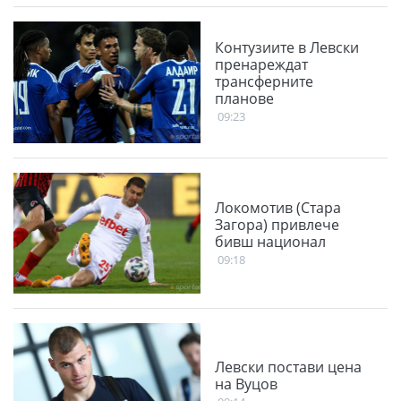
Контузиите в Левски
пренареждат
трансферните
планове
09:23
Локомотив (Стара
Загора) привлече
бивш национал
09:18
Левски постави цена
на Вуцов