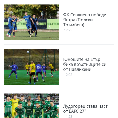
ФК Севлиево победи
Янтра (Полски
Тръмбеш)
12:23
Юношите на Етър
биха връстниците си
от Павликени
12:02
Лудогорец става част
от EAFC 27?
11:53