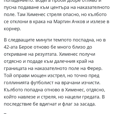
попадението. Бодега проби добре отляво и
пусна подаване към центъра на наказателното
поле. Там Хименес стреля опасно, но кълбото
се отклони в крака на Мартин Ачков и излезе в
корнер.
В следващите минути темпото поспадна, но в
42-ата Берое отново бе много близо до
откриване на резултата. Хименес получи
отдясно и подаде към далечния край на
границата на наказателното поле на Ферер.
Той оправи мощен изстрел, но точно пред
голлинията футболист на врачани изчисти.
Кълбото попадна отново в Хименес, отдясно,
който навлезе и стреля, но нацели гредата. В
последствие бе вдигнат и флаг за засада.