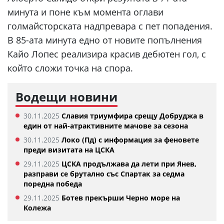
минута и поне към момента оглави
голмайсторската надпревара с пет попадения.
В 85-ата минута едно от новите попълнения
Кайо Лопес реализира красив дебютен гол, с
който сложи точка на спора.
Водещи новини
30.11.2025
Славия триумфира срещу Добруджа в
един от най-атрактивните мачове за сезона
30.11.2025
Локо (Пд) с информация за феновете
преди визитата на ЦСКА
29.11.2025
ЦСКА продължава да лети при Янев,
разправи се брутално със Спартак за седма
поредна победа
29.11.2025
Ботев прекърши Черно море на
Колежа