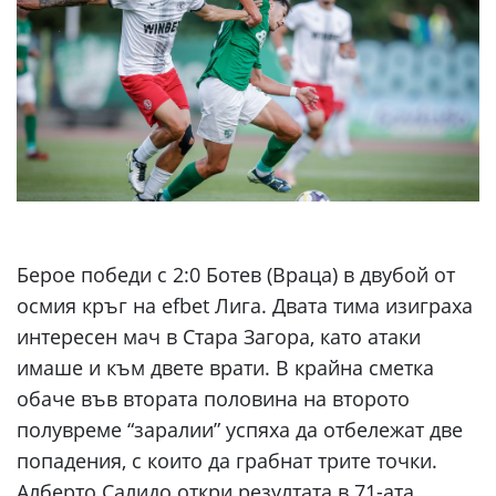
Берое победи с 2:0 Ботев (Враца) в двубой от
осмия кръг на efbet Лига. Двата тима изиграха
интересен мач в Стара Загора, като атаки
имаше и към двете врати. В крайна сметка
обаче във втората половина на второто
полувреме “заралии” успяха да отбележат две
попадения, с които да грабнат трите точки.
Алберто Салидо откри резултата в 71-ата