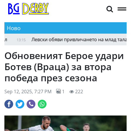
Ново
Септември (Тервел) удари здраво Доростол
13:33
1
Обновеният Берое удари
Ботев (Враца) за втора
победа през сезона
Sep 12, 2025, 7:27 PM
1
222