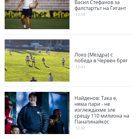
Васил Стефанов за
фалстартът на Гигант
12:59
Локо (Мездра) с
победа в Червен бряг
12:43
Найденов: Така е,
няма пари - не
изглеждахме зле
срещу 110 милиона на
Панатинайкос
12:32