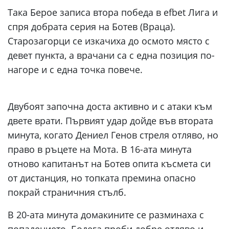
Така Берое записа втора победа в efbet Лига и
спря добрата серия на Ботев (Враца).
Старозагорци се изкачиха до осмото място с
девет пункта, а врачани са с една позиция по-
нагоре и с една точка повече.
Двубоят започна доста активно и с атаки към
двете врати. Първият удар дойде във втората
минута, когато Дениел Генов стреля отляво, но
право в ръцете на Мота. В 16-ата минута
отново капитанът на Ботев опита късмета си
от дистанция, но топката премина опасно
покрай страничния стълб.
В 20-ата минута домакините се разминаха с