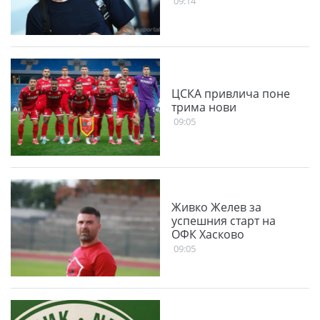
09:14
ЦСКА привлича поне
трима нови
09:05
Живко Желев за
успешния старт на
ОФК Хасково
09:05