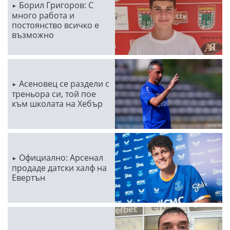
Борил Григоров: С
много работа и
постоянство всичко е
възможно
Асеновец се раздели с
треньора си, той пое
към школата на Хебър
Официално: Арсенал
продаде датски халф на
Евертън