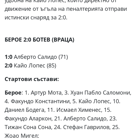
удобна на Кайо Лопес, който директно от
движение от ъгъла на пеналтерията отправи
истински снаряд за 2:0.
БЕРОЕ 2:0 БОТЕВ (ВРАЦА)
1:0
Алберто Салидо (71)
2:0
Кайо Лопес (85)
Стартови състави:
Берое
: 1. Артур Мота, 3. Хуан Пабло Саломони,
4. Факундо Константини, 5. Кайо Лопес, 10.
Даниел Бодега, 11. Исмаел Хименес, 15.
Факундо Аларкон, 21. Алберто Салидо, 23.
Тижан Сона Сона, 24. Стефан Гаврилов, 25.
Жоао Мигел;