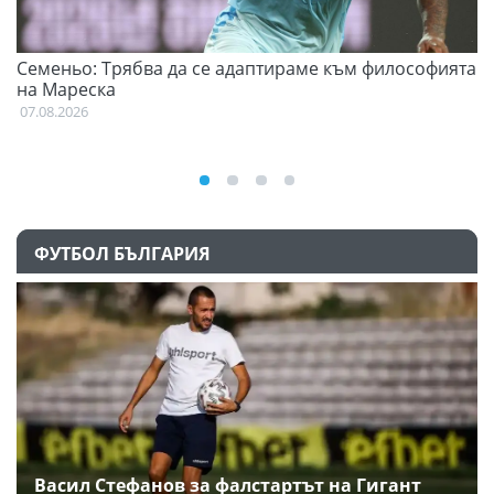
Семеньо: Трябва да се адаптираме към философията
Ф
на Мареска
07
07.08.2026
ФУТБОЛ БЪЛГАРИЯ
Васил Стефанов за фалстартът на Гигант