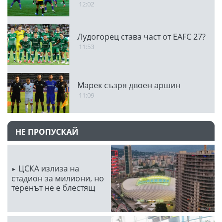
12:02
Лудогорец става част от EAFC 27?
11:53
Марек съзря двоен аршин
11:09
НЕ ПРОПУСКАЙ
ЦСКА излиза на
стадион за милиони, но
теренът не е блестящ