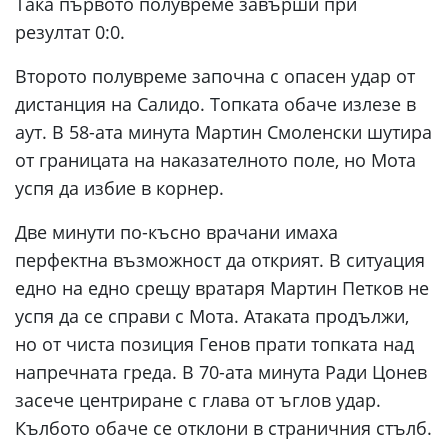
Така първото полувреме завърши при
резултат 0:0.
Второто полувреме започна с опасен удар от
дистанция на Салидо. Топката обаче излезе в
аут. В 58-ата минута Мартин Смоленски шутира
от границата на наказателното поле, но Мота
успя да избие в корнер.
Две минути по-късно врачани имаха
перфектна възможност да открият. В ситуация
едно на едно срещу вратаря Мартин Петков не
успя да се справи с Мота. Атаката продължи,
но от чиста позиция Генов прати топката над
напречната греда. В 70-ата минута Ради Цонев
засече центриране с глава от ъглов удар.
Кълбото обаче се отклони в страничния стълб.