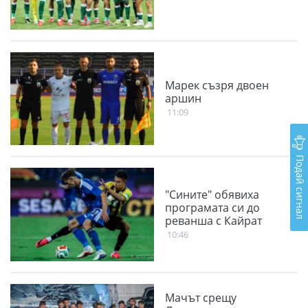
Марек съзря двоен
аршин
11:09
Подай сигнал
"Сините" обявиха
програмата си до
реванша с Кайрат
10:46
Мачът срещу