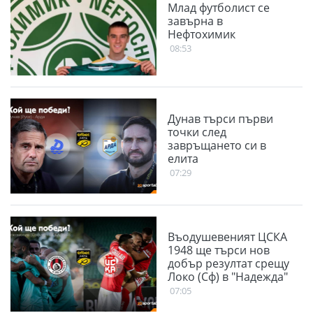
Млад футболист се
завърна в
Нефтохимик
08:53
Дунав търси първи
точки след
завръщането си в
елита
07:29
Въодушевеният ЦСКА
1948 ще търси нов
добър резултат срещу
Локо (Сф) в "Надежда"
07:05