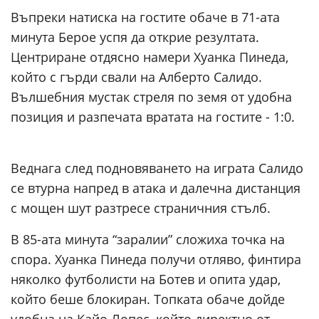
Въпреки натиска на гостите обаче в 71-ата
минута Берое успя да открие резултата.
Центриране отдясно намери Хуанка Пинеда,
който с гърди свали на Алберто Салидо.
Вълшебния мустак стреля по земя от удобна
позиция и разпечата вратата на гостите - 1:0.
Веднага след подновяването на играта Салидо
се втурна напред в атака и далечна дистанция
с мощен шут разтресе страничния стълб.
В 85-ата минута “заралии” сложиха точка на
спора. Хуанка Пинеда получи отляво, финтира
няколко футболисти на Ботев и опита удар,
който беше блокиран. Топката обаче дойде