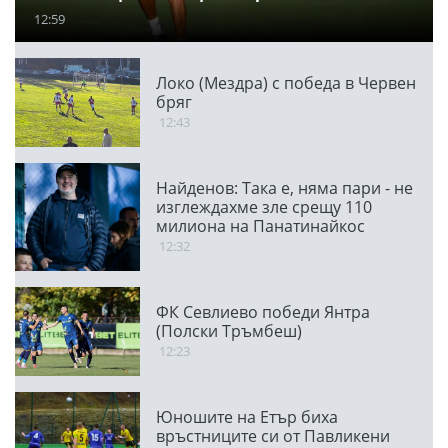
12:59
Локо (Мездра) с победа в Червен
бряг
12:43
Найденов: Така е, няма пари - не
изглеждахме зле срещу 110
милиона на Панатинайкос
12:32
ФК Севлиево победи Янтра
(Полски Тръмбеш)
12:23
Юношите на Етър биха
връстниците си от Павликени