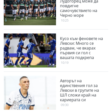
Лудогорец може да
повдигне
самочувствието на
Черно море
10:25
Кусо към феновете на
Левски: Много се
радвам, че вкарах
първия си гол с
вашата подкрепа
10:19
Авторът на
единствения гол за
Левски в групите на
ШЛ сложи край на
кариерата си
09:30