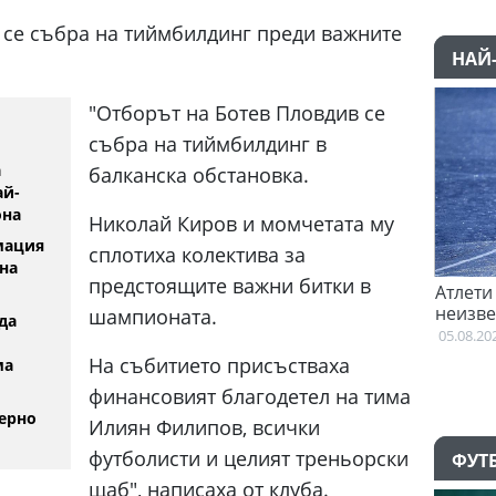
 се събра на тиймбилдинг преди важните
НАЙ
"Отборът на Ботев Пловдив се
събра на тиймбилдинг в
а
балканска обстановка.
ай-
она
Николай Киров и момчетата му
мация
сплотиха колектива за
на
предстоящите важни битки в
очна преговори с Гакпо
Атлети от Пакистан и Уганда с
неизвестност след Игрите на
шампионата.
да
Британската общност
05.08.2026
На събитието присъстваха
ма
финансовият благодетел на тима
ерно
Илиян Филипов, всички
футболисти и целият треньорски
ФУТ
щаб", написаха от клуба.