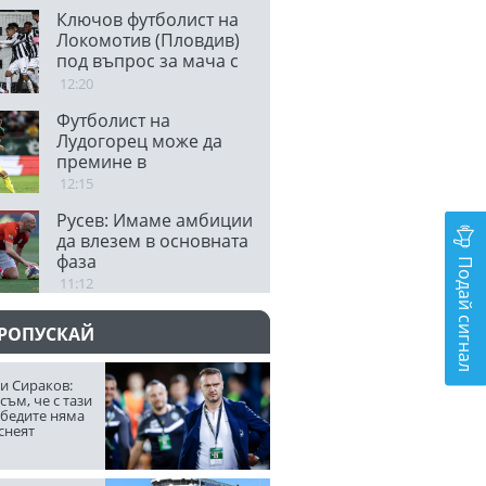
Ключов футболист на
Локомотив (Пловдив)
под въпрос за мача с
Левски
12:20
Футболист на
Лудогорец може да
премине в
колумбийски тим
12:15
Русев: Имаме амбиции
да влезем в основната
фаза
Подай сигнал
11:12
ПРОПУСКАЙ
и Сираков:
съм, че с тази
обедите няма
снеят