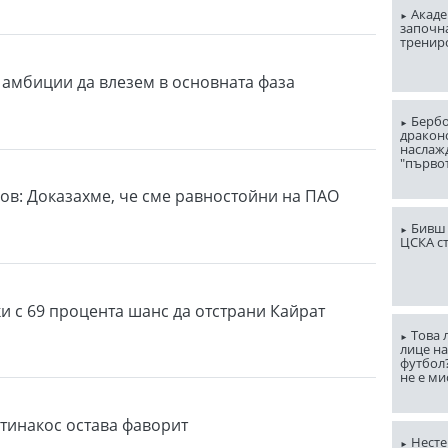
Акаде
започна
тренир
 амбиции да влезем в основната фаза
Бербо
драконо
наслаж
"първо
ов: Доказахме, че сме равностойни на ПАО
Бивш 
ЦСКА с
ки с 69 процента шанс да отстрани Кайрат
Това 
лице н
футбол
не е ми
тинакос остава фаворит
Несте