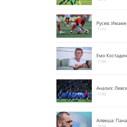
Русев: Имаме
11:12
Емо Костадин
11:04
Анализ: Левс
11:02
Алвеша: Пана
10:56