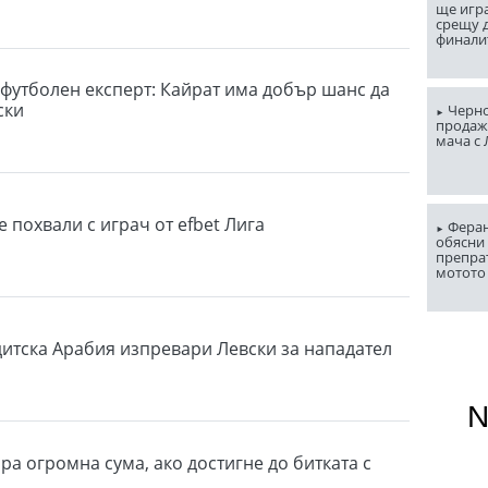
ще игр
срещу д
финали
 футболен експерт: Кайрат има добър шанс да
ски
Черно
продаж
мача с
 похвали с играч от efbet Лига
Феран
обясни 
препра
мотото
дитска Арабия изпревари Левски за нападател
ра огромна сума, ако достигне до битката с