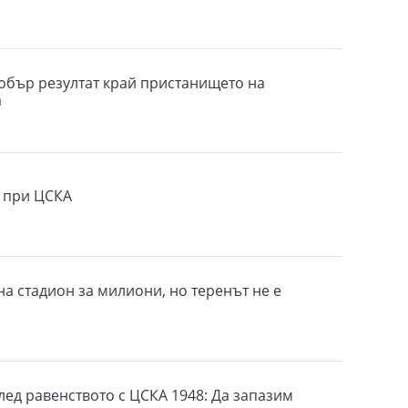
обър резултат край пристанището на
а
 при ЦСКА
на стадион за милиони, но теренът не е
лед равенството с ЦСКА 1948: Да запазим