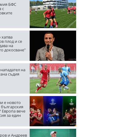
мия БФС
 с
овките
 хапва
в плод и се
дава на
то докосване"
нападател на
тана съдия
ли е новото
а българския
? Европа вече
сия за един
ров и Андреев