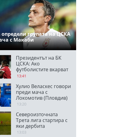
 определи групата на ЦСКА
ача с Макаби
Президентът на БК
ЦСКА: Ако
футболистите вкарват
по два гола на мач,
13:41
единият е
Хулио Веласкес говори
благодарение на
преди мача с
феновете
Локомотив (Пловдив)
13:20
Североизточната
Трета лига стартира с
яки дербита
13:03