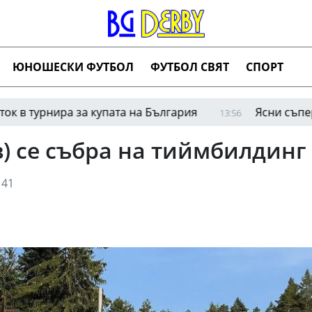
ЮНОШЕСКИ ФУТБОЛ
ФУТБОЛ СВЯТ
СПОРТ
нира за купата на България
Ясни съперниците н
13:56
) се събра на тиймбилдинг
41