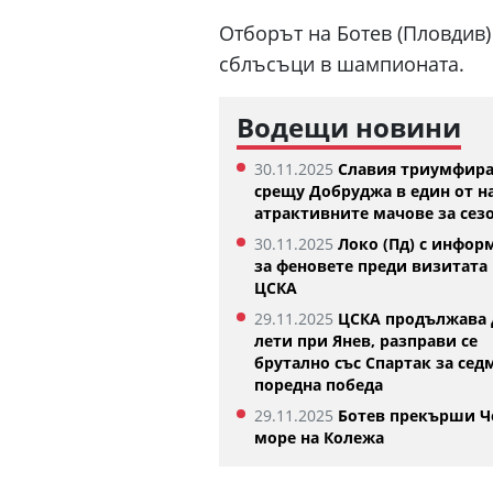
Отборът на Ботев (Пловдив)
сблъсъци в шампионата.
Водещи новини
30.11.2025
Славия триумфир
срещу Добруджа в един от н
атрактивните мачове за сез
30.11.2025
Локо (Пд) с инфор
за феновете преди визитата 
ЦСКА
Изабелла Шиникова започна с
Тотнъм зап
убедителна победа в Оренсе
05.08.2026
29.11.2025
ЦСКА продължава 
05.08.2026
лети при Янев, разправи се
брутално със Спартак за сед
поредна победа
29.11.2025
Ботев прекърши Ч
море на Колежа