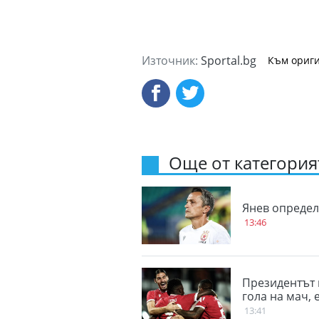
Източник:
Sportal.bg
Към ориги
Още от категорият
Янев определ
13:46
Президентът 
гола на мач,
13:41