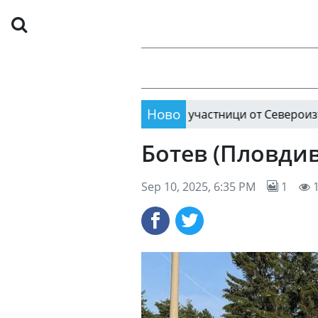
Ново
Известни са първите участници от Североизток в тур
3
Ботев (Пловдив
Sep 10, 2025, 6:35 PM
1
1