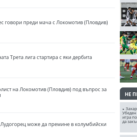
ес говори преди мача с Локомотив (Пловдив)
ата Трета лига стартира с яки дербита
лист на Локомотив (Пловдив) под въпрос за
НЕ 
и
Захар
Убеден 
игра п
да закъ
 Лудогорец може да премине в колумбийски