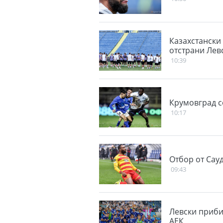
Казахстански
отстрани Лев
10:39
Крумовград се
10:17
Отбор от Сау
09:43
Левски приби
АЕК