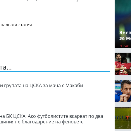
налната статия
Янев
за м
13:46
а...
и групата на ЦСКА за мача с Макаби
на БК ЦСКА: Ако футболистите вкарват по два
 единият е благодарение на феновете