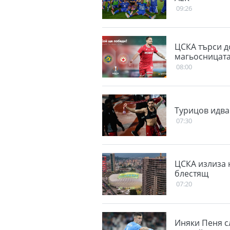
09:26
ЦСКА търси д
магьосницат
08:00
Турицов идва
07:30
ЦСКА излиза 
блестящ
07:20
Иняки Пеня с