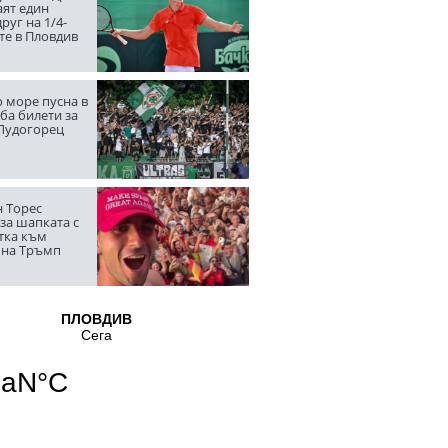
аят един
руг на 1/4-
те в Пловдив
 море пусна в
ба билети за
 Лудогорец
 Торес
за шапката с
тка към
 на Тръмп