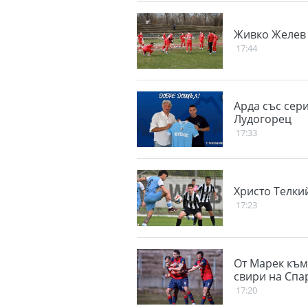
Живко Желев 
17:44
Арда със сер
Лудогорец
17:33
Христо Телки
17:23
От Марек към
свири на Спа
17:20