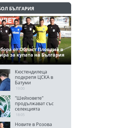
БОЛ БЪЛГАРИЯ
тбора от Област Пловдив в
ира за купата на България
Кюстендилеца
подкрепя ЦСКА в
Батуми
19:00
"Шейховете"
продължават със
селекцията
18:05
Новите в Розова