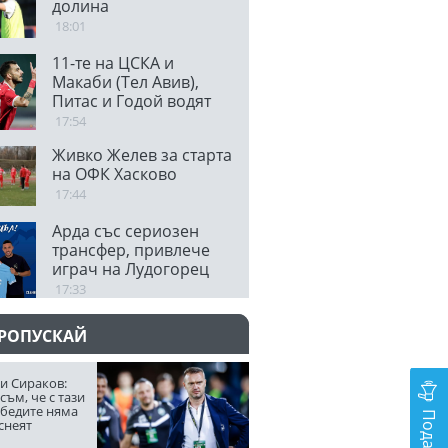
долина
18:01
11-те на ЦСКА и
Макаби (Тел Авив),
Питас и Годой водят
атаката
17:54
Живко Желев за старта
на ОФК Хасково
17:44
Арда със сериозен
трансфер, привлече
играч на Лудогорец
17:33
ПРОПУСКАЙ
и Сираков:
съм, че с тази
обедите няма
снеят