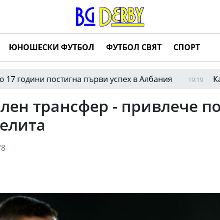
ЮНОШЕСКИ ФУТБОЛ
ФУТБОЛ СВЯТ
СПОРТ
ни постигна първи успех в Албания
Как отличн
19:19
илен трансфер - привлече п
 елита
8