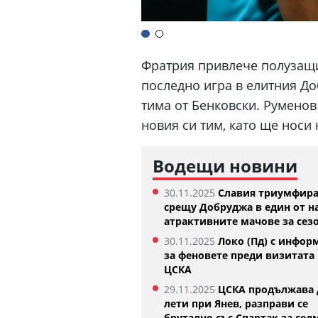
Фратрия привлече полузащи
последно игра в елитния До
тима от Бенковски. Руменов
новия си тим, като ще носи
Водещи новини
30.11.2025
Славия триумфир
срещу Добруджа в един от н
атрактивните мачове за сез
Изабелла Шиникова започ
30.11.2025
Локо (Пд) с инфор
убедителна победа в Орен
за феновете преди визитата 
05.08.2026
ЦСКА
29.11.2025
ЦСКА продължава 
лети при Янев, разправи се
брутално със Спартак за сед