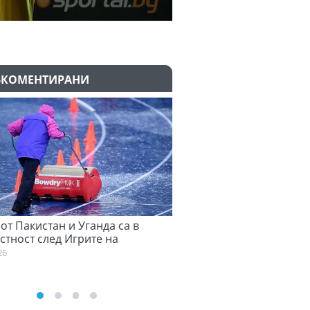
-КОМЕНТИРАНИ
 от Пакистан и Уганда са в
Денвър Нъгетс взе звезд
стност след Игрите на
Евролигата
ската общност
05.08.2026
26