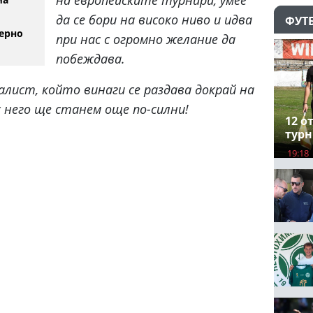
да се бори на високо ниво и идва
ФУТ
ерно
при нас с огромно желание да
побеждава.
алист, който винаги се раздава докрай на
с него ще станем още по-силни!
12 о
турн
19:18