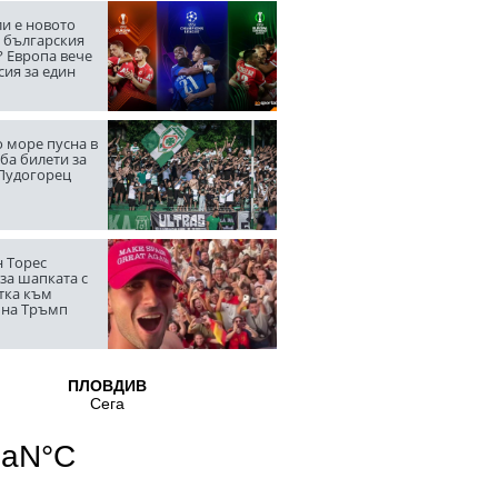
ли е новото
а българския
? Европа вече
сия за един
 море пусна в
ба билети за
 Лудогорец
 Торес
за шапката с
тка към
 на Тръмп