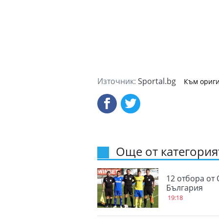
Източник:
Sportal.bg
Към ориги
Още от категорият
12 отбора от 
България
19:18