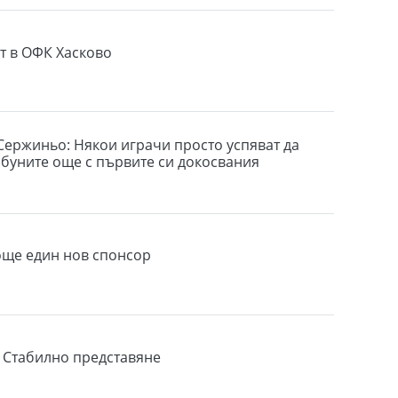
т в ОФК Хасково
 Сержиньо: Някои играчи просто успяват да
ибуните още с първите си докосвания
още един нов спонсор
 Стабилно представяне