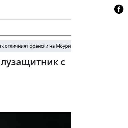
ият френски на Моуриньо окончателно убеди Диоманде 
олузащитник с