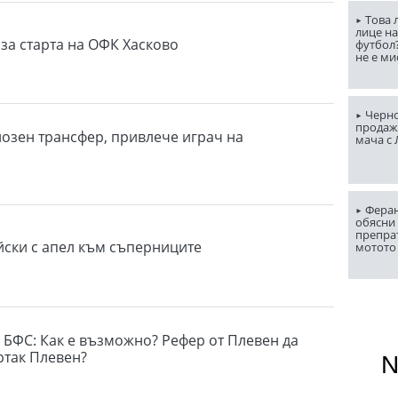
Това 
лице н
за старта на ОФК Хасково
футбол
не е ми
Черно
продаж
иозен трансфер, привлече играч на
мача с
Феран
обясни 
препра
йски с апел към съперниците
мотото
 БФС: Как е възможно? Рефер от Плевен да
ртак Плевен?