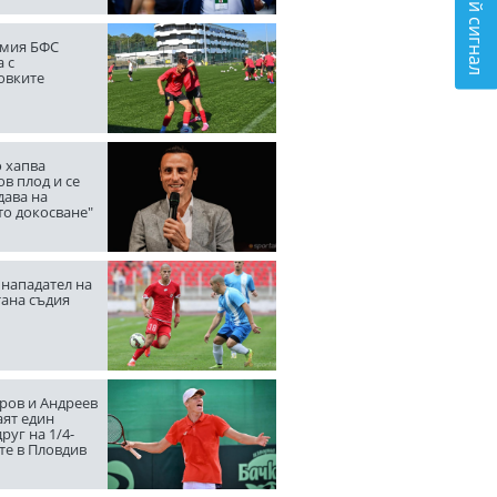
Подай сигнал
мия БФС
 с
овките
 хапва
в плод и се
дава на
то докосване"
нападател на
тана съдия
ров и Андреев
аят един
руг на 1/4-
те в Пловдив