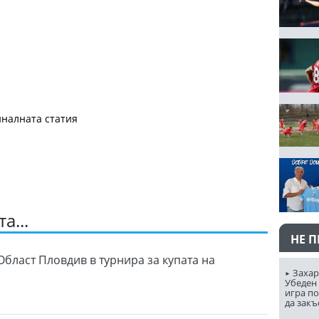
налната статия
а...
НЕ 
Област Пловдив в турнира за купата на
Захар
Убеден 
игра п
да закъ