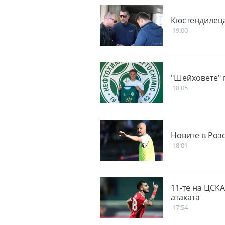
Кюстендилеца
19:00
"Шейховете" 
18:05
Новите в Роз
18:01
11-те на ЦСКА
атаката
17:54