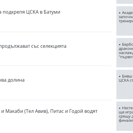
 подкрепя ЦСКА в Батуми
Акаде
започна
тренир
Бербо
продължават със селекцията
драконо
наслаж
"първо
Бивш 
ова долина
ЦСКА с
Несте
 и Макаби (Тел Авив), Питас и Годой водят
ще игр
срещу д
финали