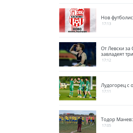
Нов футболис
17:13
От Левски за
завладеят тр
17:12
Лудогорец с 
17:11
Тодор Манев:
17:05