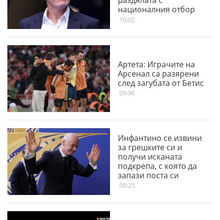
националния отбор
на Франция
10:02
Артета: Играчите на
Арсенал са разярени
след загубата от Бетис
09:36
Инфантино се извини
за грешките си и
получи исканата
подкрепа, с която да
запази поста си
09:25