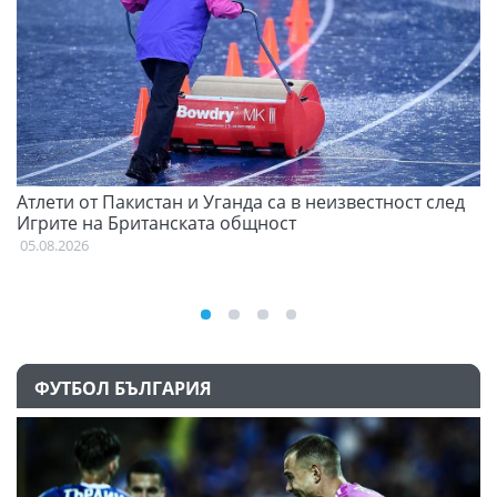
Атлети от Пакистан и Уганда са в неизвестност след
Д
Игрите на Британската общност
05
05.08.2026
ФУТБОЛ БЪЛГАРИЯ