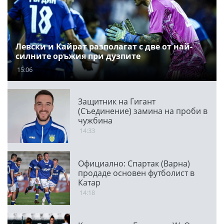
Левски и Кайрат разполагат с две от най-
силните оръжия при дузпите
15:06
Защитник на Гигант
(Съединение) замина на проби в
чужбина
14:33
Официално: Спартак (Варна)
продаде основен футболист в
Катар
14:18