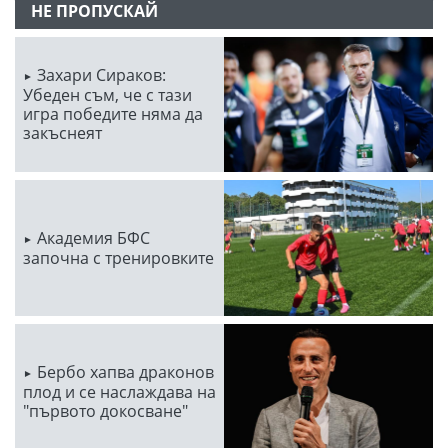
НЕ ПРОПУСКАЙ
Захари Сираков:
Убеден съм, че с тази
игра победите няма да
закъснеят
Академия БФС
започна с тренировките
Бербо хапва драконов
плод и се наслаждава на
"първото докосване"