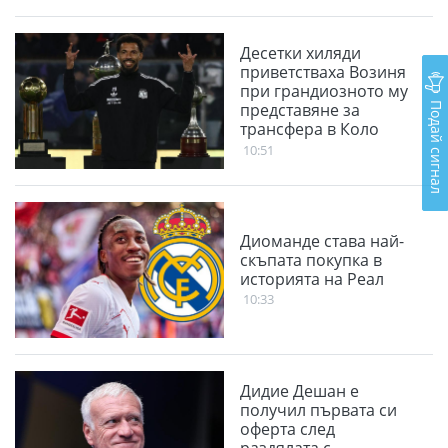
Десетки хиляди
приветстваха Возиня
при грандиозното му
Подай сигнал
представяне за
трансфера в Коло
Коло
10:51
Диоманде става най-
скъпата покупка в
историята на Реал
10:33
Дидие Дешан е
получил първата си
оферта след
раздялата с