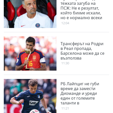
тежката загуба на
ПСЖ: Не е резултат,
който бихме искали,
но е нормално всеки
да е мотивиран срещу
12:04
нас
Трансферът на Родри
в Реал пропада,
Барселона може да се
възползва
11:30
РБ Лайпциг не губи
време да замести
Диоманде и уреди
един от големите
таланти в
Бундеслигата
11:21