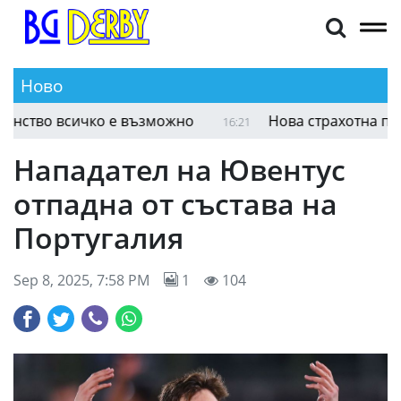
Ново
Борил Григоров: С много работа и постоянство
16:31
Нападател на Ювентус
отпадна от състава на
Португалия
Sep 8, 2025, 7:58 PM
1
104