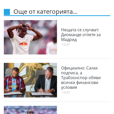
Още от категорията...
Нещата се случват:
Диоманде отлетя за
Мадрид
15:37
Официално: Салах
подписа, а
Трабзонспор обяви
всички финансови
условия
15:37