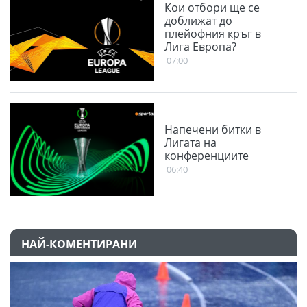
Кои отбори ще се
доближат до
плейофния кръг в
Лига Европа?
07:00
Напечени битки в
Лигата на
конференциите
06:40
НАЙ-КОМЕНТИРАНИ