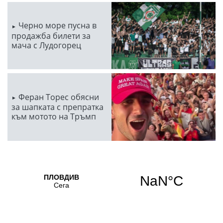
Черно море пусна в
продажба билети за
мача с Лудогорец
Феран Торес обясни
за шапката с препратка
към мотото на Тръмп