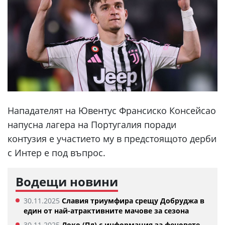
Нападателят на Ювентус Франсиско Консейсао
напусна лагера на Португалия поради
контузия е участието му в предстоящото дерби
с Интер е под въпрос.
Водещи новини
30.11.2025
Славия триумфира срещу Добруджа в
един от най-атрактивните мачове за сезона
30.11.2025
Локо (Пд) с информация за феновете