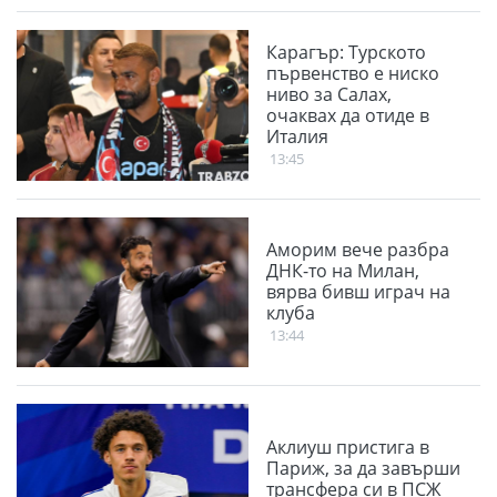
Карагър: Турското
първенство е ниско
ниво за Салах,
очаквах да отиде в
Италия
13:45
Аморим вече разбра
ДНК-то на Милан,
вярва бивш играч на
клуба
13:44
Аклиуш пристига в
Париж, за да завърши
трансфера си в ПСЖ