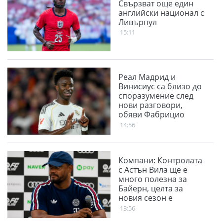
Свързват още един
английски национал с
Ливърпул
15:11
Реал Мадрид и
Винисиус са близо до
споразумение след
нови разговори,
обяви Фабрицио
Романо
14:56
Компани: Контролата
с Астън Вила ще е
много полезна за
Байерн, целта за
новия сезон е
Шампионската лига
13:56