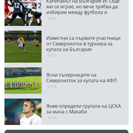
Капитанът на България W: Още
ми се играе, но вече трябва да
избирам между футбола и
семейството
14:13
Известни са първите участници
от Североизток в турнира за
купата на България
14:13
Ясни съперниците на
Североизток за купата на АФЛ
13:56
Янев определи групата на ЦСКА
за мача с Макаби
13:46