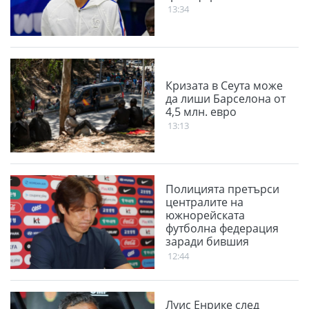
13:34
Кризата в Сеута може
да лиши Барселона от
4,5 млн. евро
13:13
Полицията претърси
централите на
южнорейската
футболна федерация
заради бившия
селекциoнeр
12:44
Луис Енрике след