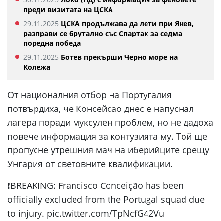
преди визитата на ЦСКА
29.11.2025
ЦСКА продължава да лети при Янев,
разправи се брутално със Спартак за седма
поредна победа
29.11.2025
Ботев прекърши Черно море на
Колежа
От националния отбор на Португалия
потвърдиха, че Консейсао днес е напуснал
лагера поради муксулен проблем, но не дадоха
повече информация за контузията му. Той ще
пропусне утрешния мач на иберийците срещу
Унгария от световните квалификации.
❗️BREAKING: Francisco Conceição has been
officially excluded from the Portugal squad due
to injury. pic.twitter.com/TpNcfG42Vu