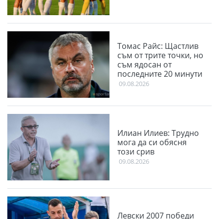
Томас Райс: Щастлив
съм от трите точки, но
съм ядосан от
последните 20 минути
09.08.2026
Илиан Илиев: Трудно
мога да си обясня
този срив
09.08.2026
Левски 2007 победи