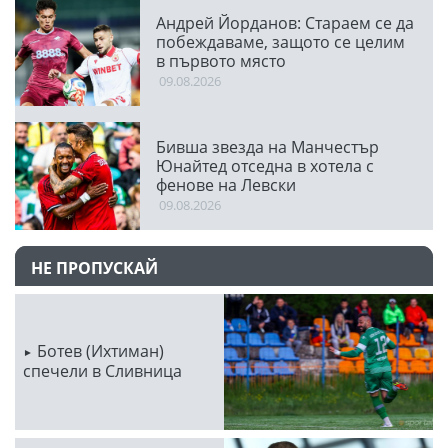
Андрей Йорданов: Стараем се да
побеждаваме, защото се целим
в първото място
09.08.2026
Бивша звезда на Манчестър
Юнайтед отседна в хотела с
фенове на Левски
09.08.2026
НЕ ПРОПУСКАЙ
Ботев (Ихтиман)
спечели в Сливница