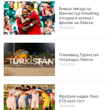
Бивша звезда на
Манчестър Юнайтед
отседна в хотела с
фенове на Левски
09.08.2026
Пленяващ Туркестан
посрещна Левски
09.08.2026
Фратрия надви Локо
(ГО) като гост
09.08.2026