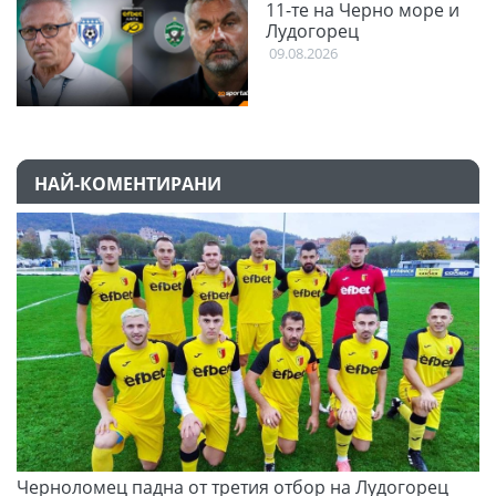
11-те на Черно море и
Лудогорец
09.08.2026
НАЙ-КОМЕНТИРАНИ
и
Черноломец падна от третия отбор на Лудогорец
О