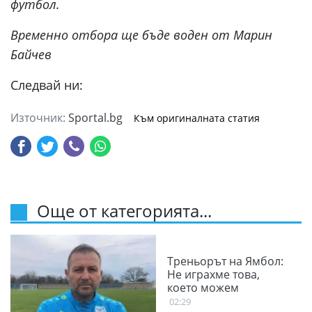
футбол.
Временно отбора ще бъде воден от Марин
Байчев
Следвай ни:
Източник:
Sportal.bg
Към оригиналната статия
Още от категорията...
Треньорът на Ямбол:
Не играхме това,
което можем
02:29