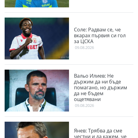
Соле: Радвам се, че
вкарах първия си гол
за ЦСКА
09.08.2026
Вальо Илиев: Не
държим да ни бъде
помагано, но държим
да не бъдем
ощетявани
09.08.2026
Янев: Трябва да сме
честни и да кажем, че