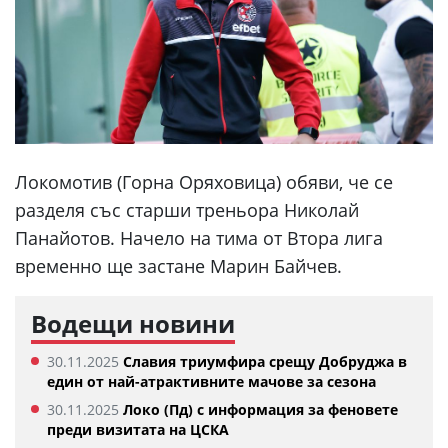
Локомотив (Горна Оряховица) обяви, че се
разделя със старши треньора Николай
Панайотов. Начело на тима от Втора лига
временно ще застане Марин Байчев.
Водещи новини
30.11.2025
Славия триумфира срещу Добруджа в
един от най-атрактивните мачове за сезона
30.11.2025
Локо (Пд) с информация за феновете
преди визитата на ЦСКА