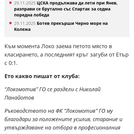
29.11.2025
ЦСКА продължава да лети при Янев,
разправи се брутално със Спартак за седма
поредна победа
29.11.2025
Ботев прекърши Черно море на
Колежа
Към момента Локо заема петото място в
класирането, а последният кръг загуби от Етър
с 0:1.
Ето какво пишат от клуба:
“Локомотив” ГО се раздели с Николай
Панайотов
Ръководството на ФК “Локомотив” ГО му
благодари за положените усилия, старание и
утвърждаване на отбора в професионалния