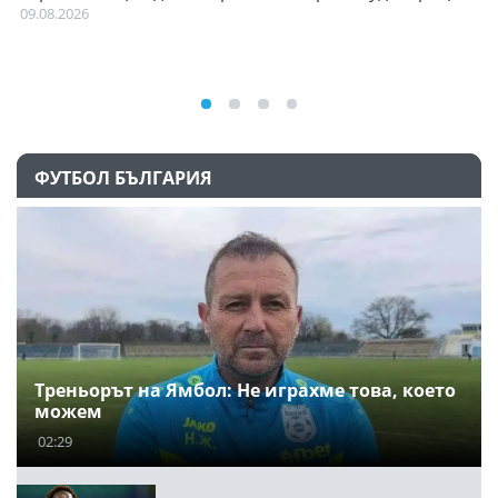
С
09.08.2026
09
ФУТБОЛ БЪЛГАРИЯ
Треньорът на Ямбол: Не играхме това, което
можем
02:29