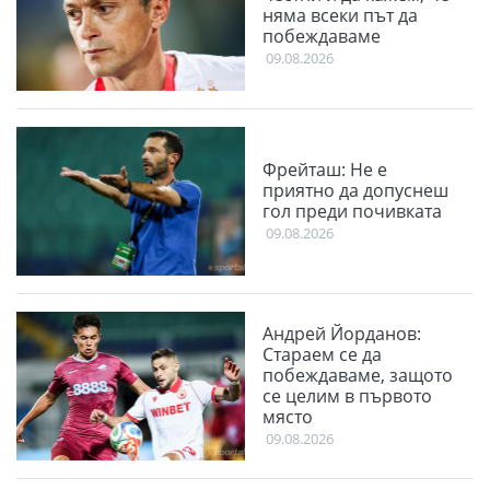
няма всеки път да
побеждаваме
09.08.2026
Фрейташ: Не е
приятно да допуснеш
гол преди почивката
09.08.2026
Андрей Йорданов:
Стараем се да
побеждаваме, защото
се целим в първото
място
09.08.2026