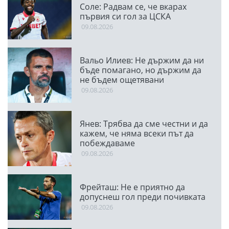
Соле: Радвам се, че вкарах
първия си гол за ЦСКА
09.08.2026
Вальо Илиев: Не държим да ни
бъде помагано, но държим да
не бъдем ощетявани
09.08.2026
Янев: Трябва да сме честни и да
кажем, че няма всеки път да
побеждаваме
09.08.2026
Фрейташ: Не е приятно да
допуснеш гол преди почивката
09.08.2026