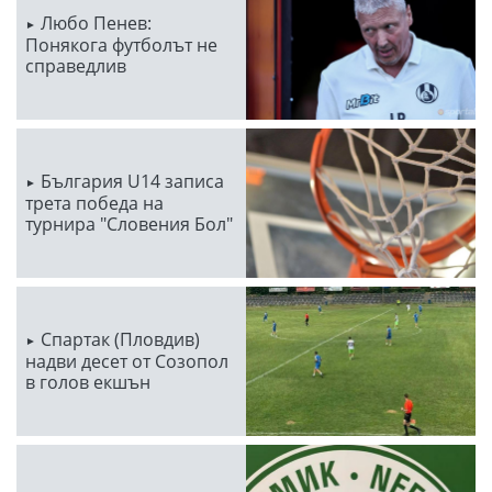
Любо Пенев:
Понякога футболът не
справедлив
България U14 записа
трета победа на
турнира "Словения Бол"
Спартак (Пловдив)
надви десет от Созопол
в голов екшън