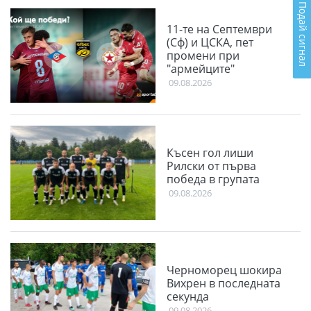
Подай сигнал
11-те на Септември
(Сф) и ЦСКА, пет
промени при
"армейците"
09.08.2026
Късен гол лиши
Рилски от първа
победа в групата
09.08.2026
Черноморец шокира
Вихрен в последната
секунда
09.08.2026