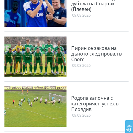
дубъла на Спартак
(Плевен)
09.08.2026
Пирин се закова на
дъното след провал в
Своге
09.08.2026
Родопа започна с
категоричен успех в
Пловдив
09.08.2026