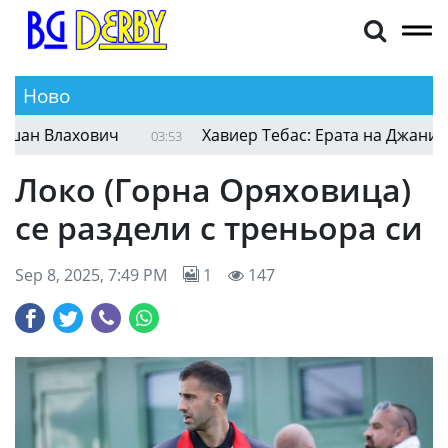
Ново
н Влахович
Хавиер Тебас: Ерата на Джани Ин
03:53
Локо (Горна Оряховица)
се раздели с треньора си
Sep 8, 2025, 7:49 PM
1
147