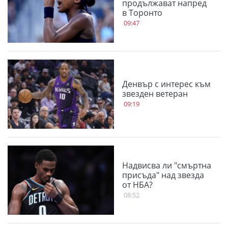
продължават напред
в Торонто
09:47
Денвър с интерес към
звезден ветеран
09:19
Надвисва ли "смъртна
присъда" над звезда
от НБА?
08:52