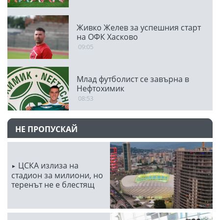
Живко Желев за успешния старт
на ОФК Хасково
09:05
Млад футболист се завърна в
Нефтохимик
08:53
НЕ ПРОПУСКАЙ
ЦСКА излиза на
стадион за милиони, но
теренът не е блестящ