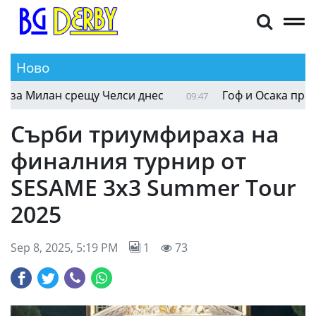
Ново
 Милан срещу Челси днес
Гоф и Осака продълж
09:47
Сърби триумфираха на
финалния турнир от
SESAME 3x3 Summer Tour
2025
Sep 8, 2025, 5:19 PM
1
73