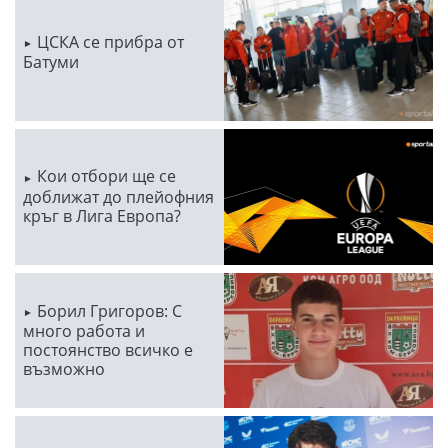
ЦСКА се прибра от
Батуми
Кои отбори ще се
доближат до плейофния
кръг в Лига Европа?
Борил Григоров: С
много работа и
постоянство всичко е
възможно