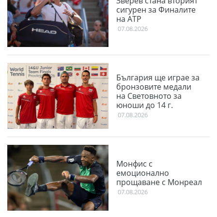
Зверев стана вторият
сигурен за Финалите
на АТР
07.08.2026
България ще играе за
бронзовите медали
на Световното за
юноши до 14 г.
07.08.2026
Монфис с
емоционално
прощаване с Монреал
07.08.2026