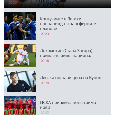
09:30
Контузиите в Левски
пренареждат трансферните
планове
09:23
Локомотив (Стара Загора)
привлече бивш национал
09:18
Левски постави цена на Вуцов
09:14
ЦСКА привлича поне трима
нови
09:05