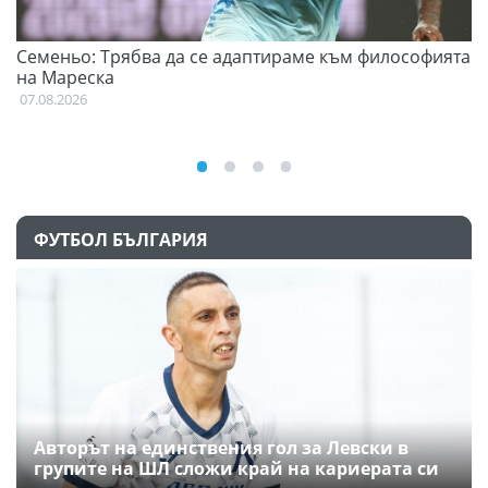
Семеньо: Трябва да се адаптираме към философията
Ф
на Мареска
07
07.08.2026
ФУТБОЛ БЪЛГАРИЯ
Авторът на единствения гол за Левски в
групите на ШЛ сложи край на кариерата си