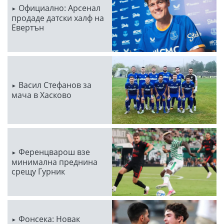
Официално: Арсенал
продаде датски халф на
Евертън
Васил Стефанов за
мача в Хасково
Ференцварош взе
минимална преднина
срещу Гурник
Фонсека: Новак