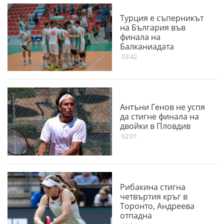
Турция е съперникът
на България във
финала на
Балканиадата
03:42
Антъни Генов не успя
да стигне финала на
двойки в Пловдив
02:01
Рибакина стигна
четвъртия кръг в
Торонто, Андреева
отпадна