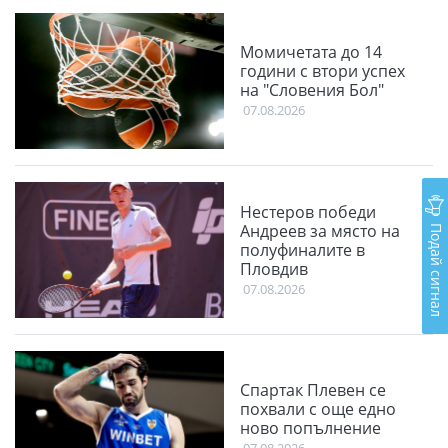
Момичетата до 14
години с втори успех
на "Словения Бол"
07.08.2026
Нестеров победи
Подай сигнал
Андреев за място на
полуфиналите в
Пловдив
07.08.2026
Спартак Плевен се
похвали с още едно
ново попълнение
07.08.2026