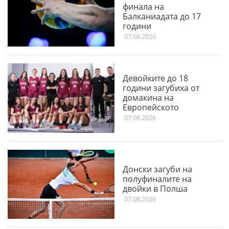
финала на
Балканиадата до 17
години
07.08.2026
Девойките до 18
години загубиха от
домакина на
Европейското
07.08.2026
Донски загуби на
полуфиналите на
двойки в Полша
07.08.2026