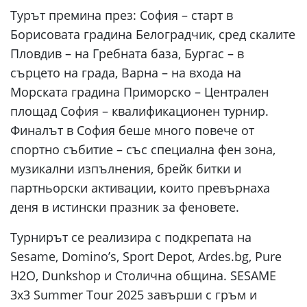
Турът премина през: София – старт в
Борисовата градина Белоградчик, сред скалите
Пловдив – на Гребната база, Бургас – в
сърцето на града, Варна – на входа на
Морската градина Приморско – Централен
площад София – квалификационен турнир.
Финалът в София беше много повече от
спортно събитие – със специална фен зона,
музикални изпълнения, брейк битки и
партньорски активации, които превърнаха
деня в истински празник за феновете.
Турнирът се реализира с подкрепата на
Sesame, Domino’s, Sport Depot, Ardes.bg, Pure
H2O, Dunkshop и Столична община. SESAME
3x3 Summer Tour 2025 завърши с гръм и