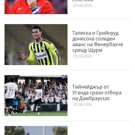
05.08.2026
Талиска и Грийнууд
донесоха солиден
аванс на Фенербахче
срещу Щурм
05.08.2026
Тийнейджър от
Уганда срази отбора
на Дамбраускас
05.08.2026