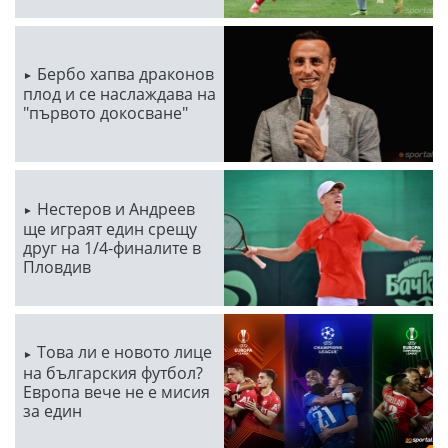
Бербо хапва драконов
плод и се наслаждава на
"първото докосване"
Нестеров и Андреев
ще играят един срещу
друг на 1/4-финалите в
Пловдив
Това ли е новото лице
на българския футбол?
Европа вече не е мисия
за един