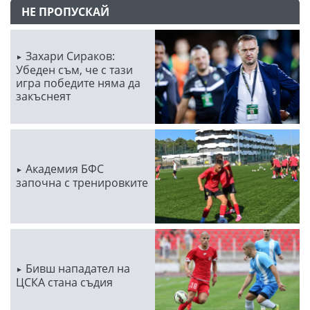
НЕ ПРОПУСКАЙ
Захари Сираков:
Убеден съм, че с тази
игра победите няма да
закъснеят
Академия БФС
започна с тренировките
Бивш нападател на
ЦСКА стана съдия