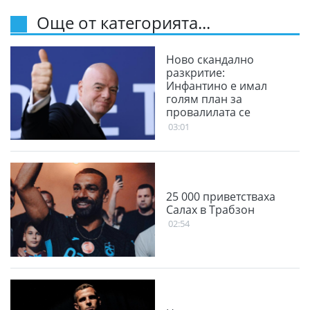
Още от категорията...
Ново скандално
разкритие:
Инфантино е имал
голям план за
провалилата се
Суперлига
03:01
25 000 приветстваха
Салах в Трабзон
02:54