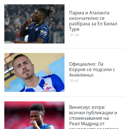
Парма и Аталанта
окончателно се
разбраха за Ел Билал
Туре
01:54
Официално: Ла
Коруня се подсили с
Анхелиньо
01:41
Винисиус изтри
всички публикации и
споменавания на
Реал Мадрид от