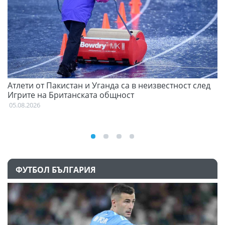
Атлети от Пакистан и Уганда са в неизвестност след
Д
Игрите на Британската общност
05
05.08.2026
ФУТБОЛ БЪЛГАРИЯ