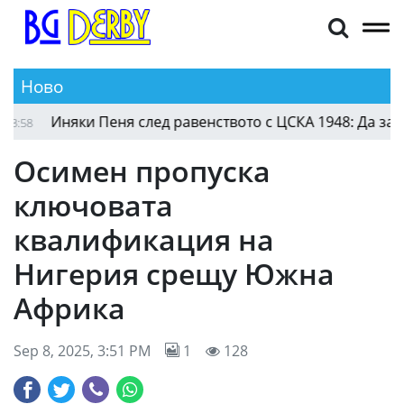
Ново
Иняки Пеня след равенството с ЦСКА 1948: Да запази
8
Осимен пропуска
ключовата
квалификация на
Нигерия срещу Южна
Африка
Sep 8, 2025, 3:51 PM
1
128