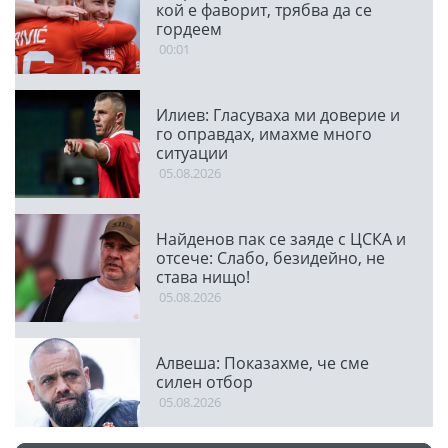
кой е фаворит, трябва да се
гордеем
00:01
Илиев: Гласуваха ми доверие и
го оправдах, имахме много
ситуации
05.08.2026
Найденов пак се заяде с ЦСКА и
отсече: Слабо, безидейно, не
става нищо!
05.08.2026
Алвеша: Показахме, че сме
силен отбор
05.08.2026