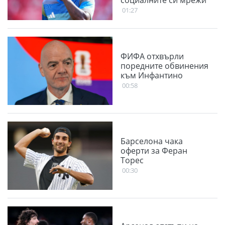
социалните си мрежи
01:27
ФИФА отхвърли
поредните обвинения
към Инфантино
00:58
Барселона чака
оферти за Феран
Торес
00:30