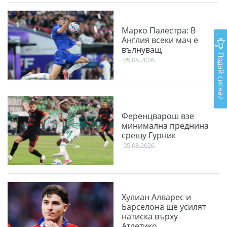
Марко Палестра: В
Англия всеки мач е
вълнуващ
Подай сигнал
05.08.2026
Ференцварош взе
минимална преднина
срещу Гурник
05.08.2026
Хулиан Алварес и
Барселона ще усилят
натиска върху
Атлетико