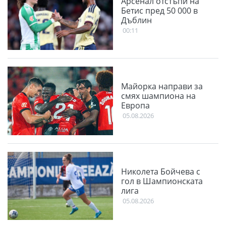
Арсенал отстъпи на
Бетис пред 50 000 в
Дъблин
00:11
Майорка направи за
смях шампиона на
Европа
05.08.2026
Николета Бойчева с
гол в Шампионската
лига
05.08.2026