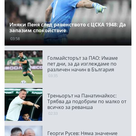
Иняки Пеня след равенството с ЦСКА 1948: Да
запазим спокойствие
03:58
Голмайсторът за ПАО: Имаме
пет дни, за да изглеждаме по
различен начин в България
03:35
Треньорът на Панатинайкос:
Трябва да подобрим по малко от
всичко за реванша
02:33
Георги Русев: Няма значение