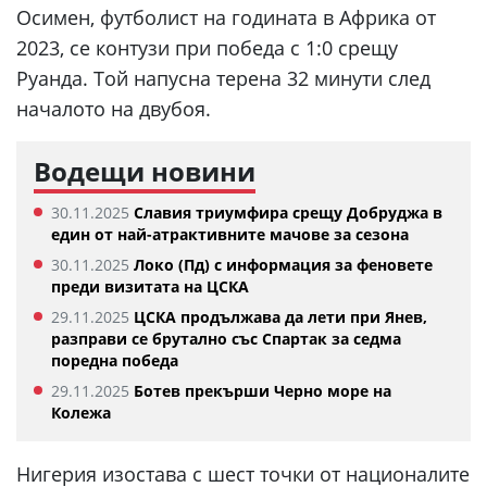
Осимен, футболист на годината в Африка от
2023, се контузи при победа с 1:0 срещу
Руанда. Той напусна терена 32 минути след
началото на двубоя.
Водещи новини
30.11.2025
Славия триумфира срещу Добруджа в
един от най-атрактивните мачове за сезона
30.11.2025
Локо (Пд) с информация за феновете
преди визитата на ЦСКА
29.11.2025
ЦСКА продължава да лети при Янев,
разправи се брутално със Спартак за седма
поредна победа
29.11.2025
Ботев прекърши Черно море на
Колежа
Нигерия изостава с шест точки от националите