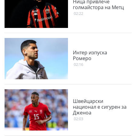
Ница привлече
голмайстора на Метц
02:22
Интер изпуска
Ромеро
02:16
Швейцарски
национал е сигурен за
Дженоа
02:03