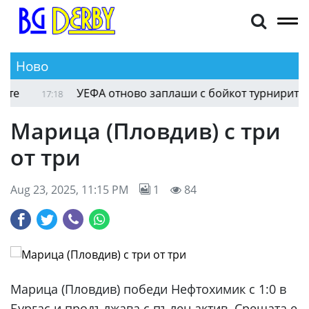
Ново
УЕФА отново заплаши с бойкот турнирите на
17:18
Марица (Пловдив) с три
от три
Aug 23, 2025, 11:15 PM
1
84
Марица (Пловдив) победи Нефтохимик с 1:0 в
Бургас и продължава с пълен актив. Срещата е