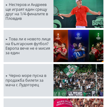
Нестеров и Андреев
ще играят един срещу
друг на 1/4-финалите в
Пловдив
Това ли е новото лице
на българския футбол?
Европа вече не е мисия
за един
Черно море пусна в
продажба билети за
мача с Лудогорец