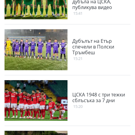
дубъла на ЦСКА,
публикува видео
15:41
Дубълът на Етър
спечели в Полски
Тръмбеш
15:21
ЦСКА 1948 с три тежки
сблъсъка за 7 дни
15:20