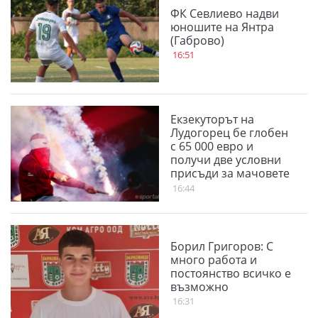
ФК Севлиево надви
юношите на Янтра
(Габрово)
16:51
Екзекуторът на
Лудогорец бе глобен
с 65 000 евро и
получи две условни
присъди за мачовете
с "орлите"
16:44
Борил Григоров: С
много работа и
постоянство всичко е
възможно
16:31