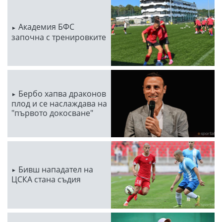
Академия БФС
започна с тренировките
Бербо хапва драконов
плод и се наслаждава на
"първото докосване"
Бивш нападател на
ЦСКА стана съдия