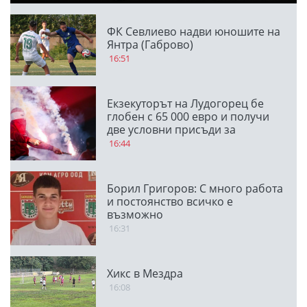
ФК Севлиево надви юношите на
Янтра (Габрово)
16:51
Екзекуторът на Лудогорец бе
глобен с 65 000 евро и получи
две условни присъди за
мачовете с "орлите"
16:44
Борил Григоров: С много работа
и постоянство всичко е
възможно
16:31
Хикс в Мездра
16:08