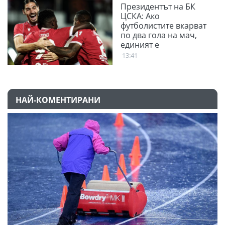
Президентът на БК
ЦСКА: Ако
футболистите вкарват
по два гола на мач,
единият е
благодарение на
13:41
феновете
НАЙ-КОМЕНТИРАНИ