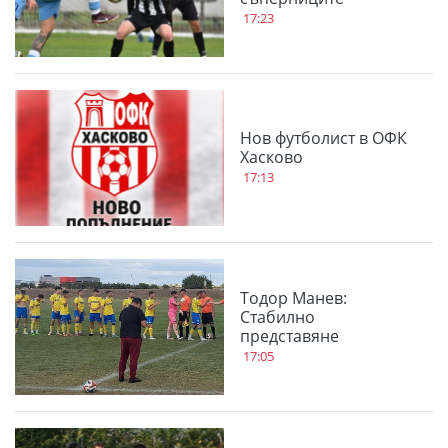
17:23
Нов футболист в ОФК
Хасково
17:13
Тодор Манев:
Стабилно
представяне
17:05