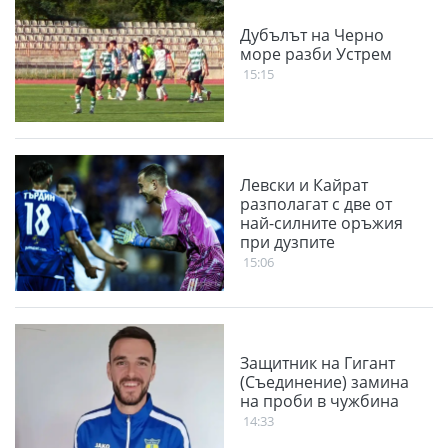
Дубълът на Черно
море разби Устрем
15:15
Левски и Кайрат
разполагат с две от
най-силните оръжия
при дузпите
15:06
Защитник на Гигант
(Съединение) замина
на проби в чужбина
14:33