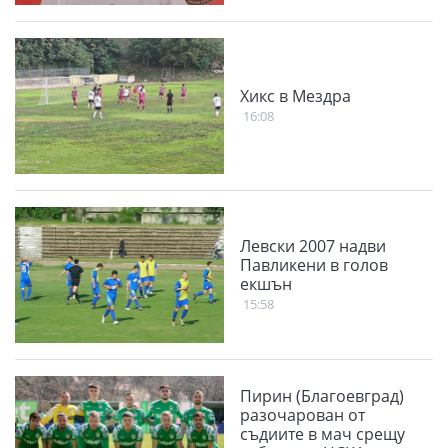
Хикс в Мездра
16:08
Левски 2007 надви
Павликени в голов
екшън
15:58
Пирин (Благоевград)
разочарован от
съдиите в мач срещу