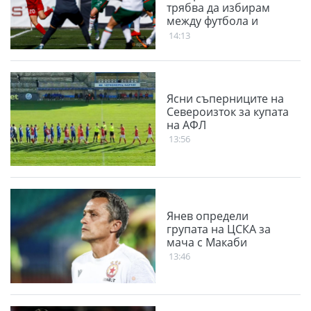
трябва да избирам
между футбола и
семейството
14:13
Ясни съперниците на
Североизток за купата
на АФЛ
13:56
Янев определи
групата на ЦСКА за
мача с Макаби
13:46