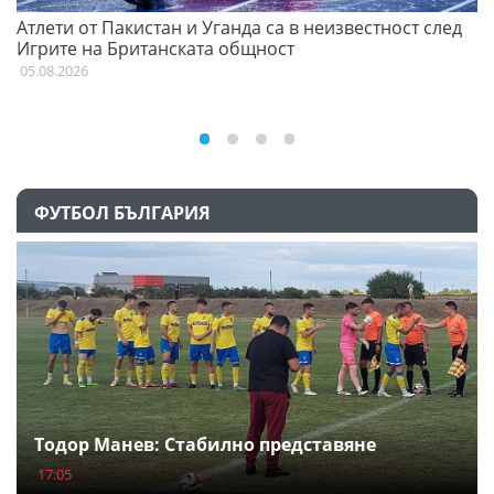
Атлети от Пакистан и Уганда са в неизвестност след
Д
Игрите на Британската общност
05
05.08.2026
ФУТБОЛ БЪЛГАРИЯ
Тодор Манев: Стабилно представяне
17:05