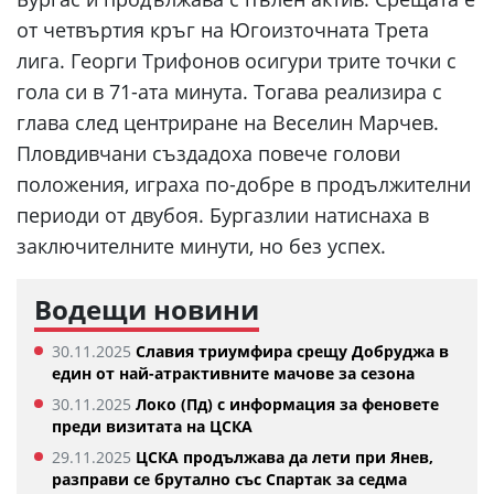
от четвъртия кръг на Югоизточната Трета
лига. Георги Трифонов осигури трите точки с
гола си в 71-ата минута. Тогава реализира с
глава след центриране на Веселин Марчев.
Пловдивчани създадоха повече голови
положения, играха по-добре в продължителни
периоди от двубоя. Бургазлии натиснаха в
заключителните минути, но без успех.
Водещи новини
30.11.2025
Славия триумфира срещу Добруджа в
един от най-атрактивните мачове за сезона
30.11.2025
Локо (Пд) с информация за феновете
преди визитата на ЦСКА
29.11.2025
ЦСКА продължава да лети при Янев,
разправи се брутално със Спартак за седма