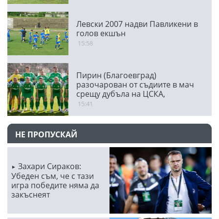
Левски 2007 надви Павликени в
голов екшън
15:58
Пирин (Благоевград)
разочарован от съдиите в мач
срещу дубъла на ЦСКА,
публикува видео
15:41
НЕ ПРОПУСКАЙ
Захари Сираков:
Убеден съм, че с тази
игра победите няма да
закъснеят