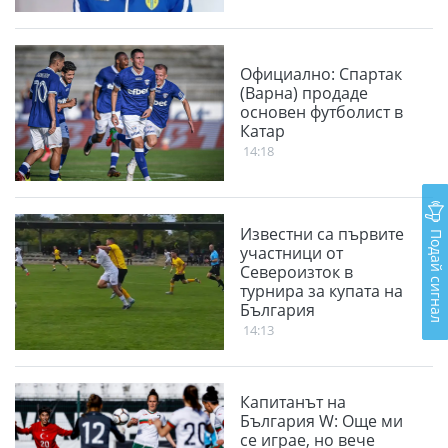
Официално: Спартак
(Варна) продаде
основен футболист в
Катар
14:18
Известни са първите
Подай сигнал
участници от
Североизток в
турнира за купата на
България
14:13
Капитанът на
България W: Още ми
се играе, но вече