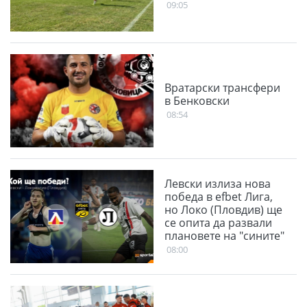
09:05
Вратарски трансфери
в Бенковски
08:54
Левски излиза нова
победа в efbet Лига,
но Локо (Пловдив) ще
се опита да развали
плановете на "сините"
08:00