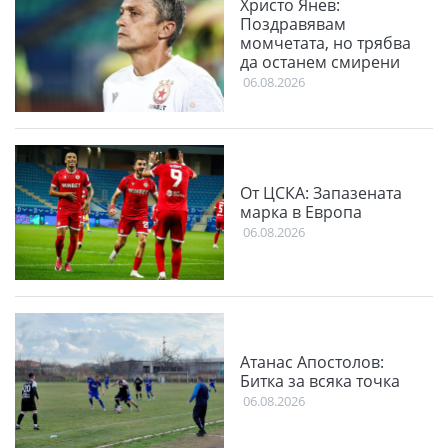
Христо Янев:
Поздравявам
момчетата, но трябва
да останем смирени
06.08.2026
От ЦСКА: Запазената
марка в Европа
06.08.2026
Атанас Апостолов:
Битка за всяка точка
06.08.2026