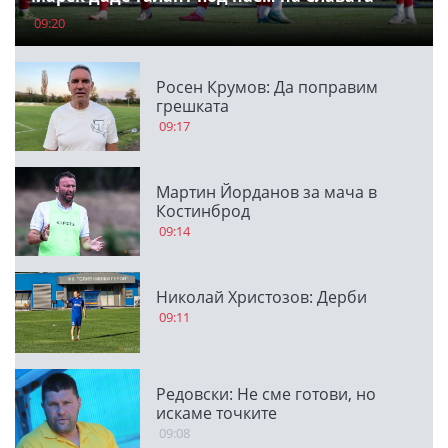
09:20
Росен Крумов: Да поправим
грешката
09:17
Мартин Йорданов за мача в
Костинброд
09:14
Николай Христозов: Дерби
09:11
Редовски: Не сме готови, но
искаме точките
09:08