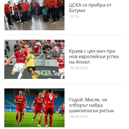
ЦСКА се прибра от
Батуми
02:10
Краев с цял мач при
нов европейски успех
на Апоел
06.08.2026
Годой: Мисля, че
отборът набра
шампионски ритъм
06.08.2026