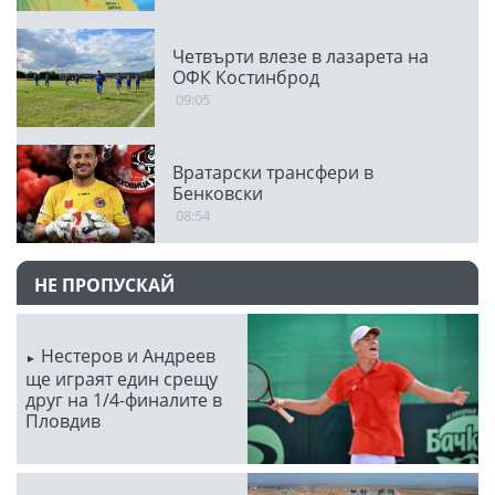
Четвърти влезе в лазарета на
ОФК Костинброд
09:05
Вратарски трансфери в
Бенковски
08:54
НЕ ПРОПУСКАЙ
Нестеров и Андреев
ще играят един срещу
друг на 1/4-финалите в
Пловдив