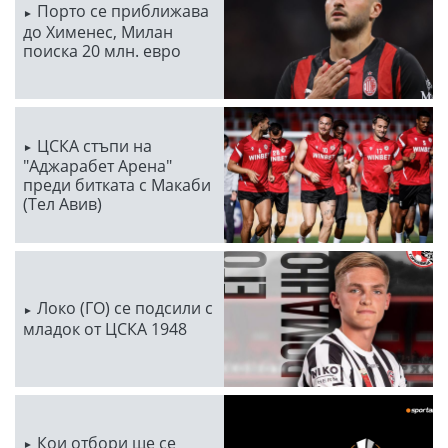
Порто се приближава
до Хименес, Милан
поиска 20 млн. евро
ЦСКА стъпи на
"Аджарабет Арена"
преди битката с Макаби
(Тел Авив)
Локо (ГО) се подсили с
младок от ЦСКА 1948
Кои отбори ще се