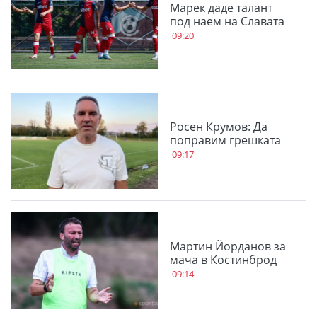
Марек даде талант
под наем на Славата
09:20
Росен Крумов: Да
поправим грешката
09:17
Мартин Йорданов за
мача в Костинброд
09:14