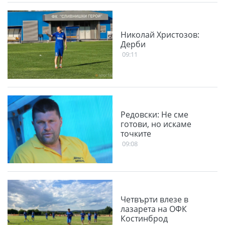
Николай Христозов:
Дерби
09:11
Редовски: Не сме
готови, но искаме
точките
09:08
Четвърти влезе в
лазарета на ОФК
Костинброд