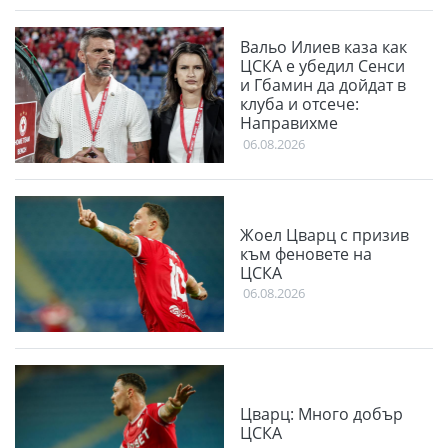
Вальо Илиев каза как
ЦСКА е убедил Сенси
и Гбамин да дойдат в
клуба и отсече:
Направихме
изключителен двубой
06.08.2026
Жоел Цварц с призив
към феновете на
ЦСКА
06.08.2026
Цварц: Много добър
ЦСКА