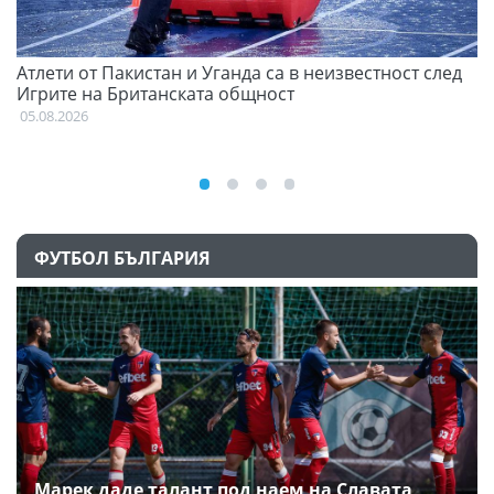
Атлети от Пакистан и Уганда са в неизвестност след
С
Игрите на Британската общност
н
05.08.2026
03
ФУТБОЛ БЪЛГАРИЯ
Марек даде талант под наем на Славата