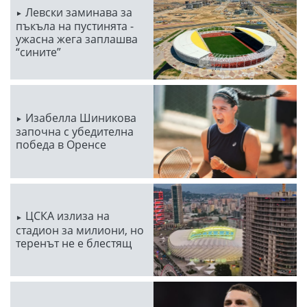
Левски заминава за
пъкъла на пустинята -
ужасна жега заплашва
“сините”
Изабелла Шиникова
започна с убедителна
победа в Оренсе
ЦСКА излиза на
стадион за милиони, но
теренът не е блестящ