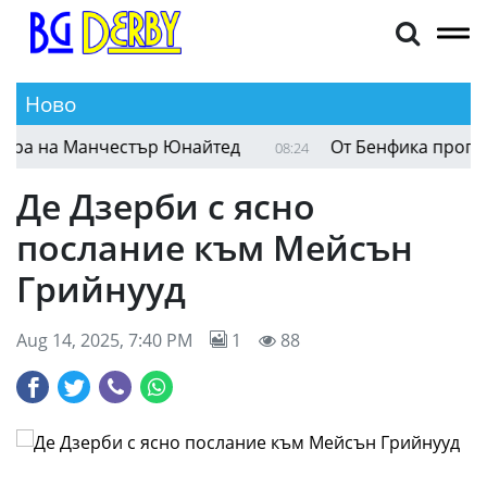
Ново
Контузията на Маунт помрачи добрата игра на
08:26
Де Дзерби с ясно
послание към Мейсън
Грийнууд
Aug 14, 2025, 7:40 PM
1
88