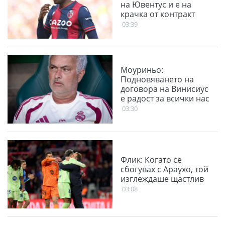
на Ювентус и е на
крачка от контракт
03:39
Моуриньо:
Подновяването на
договора на Винисиус
е радост за всички нас
03:30
Флик: Когато се
сбогувах с Араухо, той
изглеждаше щастлив
03:08