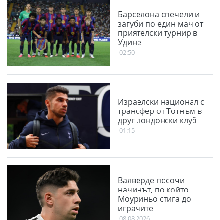
Барселона спечели и
загуби по един мач от
приятелски турнир в
Удине
02:50
Израелски национал с
трансфер от Тотнъм в
друг лондонски клуб
01:15
Валверде посочи
начинът, по който
Моуриньо стига до
играчите
08.08.2026