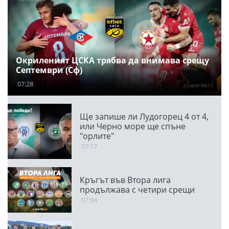
Окриленият ЦСКА трябва да внимава срещу
Септември (Сф)
07:28
Ще запише ли Лудогорец 4 от 4,
или Черно море ще спъне
"орлите"
07:17
Кръгът във Втора лига
продължава с четири срещи
07:04