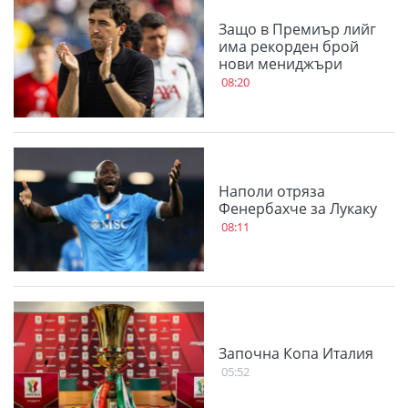
Защо в Премиър лийг
има рекорден брой
нови мениджъри
08:20
Наполи отряза
Фенербахче за Лукаку
08:11
Започна Копа Италия
05:52