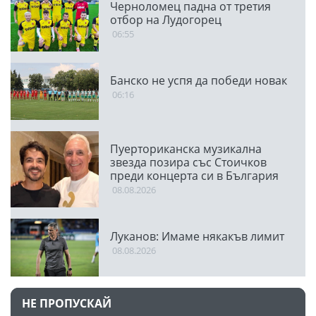
Черноломец падна от третия
отбор на Лудогорец
06:55
Банско не успя да победи новак
06:16
Пуерториканска музикална
звезда позира със Стоичков
преди концерта си в България
08.08.2026
Луканов: Имаме някакъв лимит
08.08.2026
НЕ ПРОПУСКАЙ