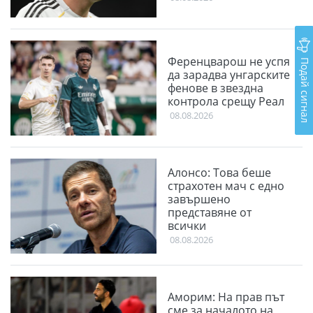
Ференцварош не успя
Подай сигнал
да зарадва унгарските
фенове в звездна
контрола срещу Реал
08.08.2026
Алонсо: Това беше
страхотен мач с едно
завършено
представяне от
всички
08.08.2026
Аморим: На прав път
сме за началото на