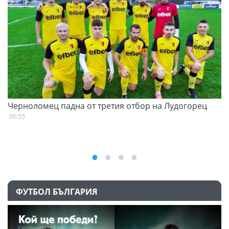
Черноломец падна от третия отбор на Лудогорец
С
н
06:55
07
ФУТБОЛ БЪЛГАРИЯ