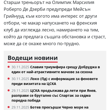
Старши треньорът на Олимпик Марсилия
Роберто Де Дзерби предупреди Мейсън
Грийнууд, към когото има интерес от други
отбори, че макар напускането на френския
клуб да изглежда лесно, намирането на тим,
който да предлага същата обстановка и страст,
може да се окаже много по-трудно.
Водещи новини
30.11.2025
Славия триумфира срещу Добруджа в
един от най-атрактивните мачове за сезона
30.11.2025
Локо (Пд) с информация за феновете
преди визитата на ЦСКА
29.11.2025
ЦСКА продължава да лети при Янев,
разправи се брутално със Спартак за седма
поредна победа
29.11.2025
Ботев прекърши Черно море на