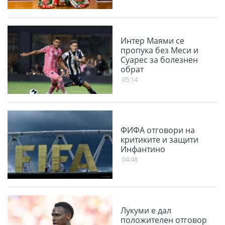
Интер Маями се
пропука без Меси и
Суарес за болезнен
обрат
05:14
ФИФА отговори на
критиките и защити
Инфантино
04:48
Лукуми е дал
положителен отговор