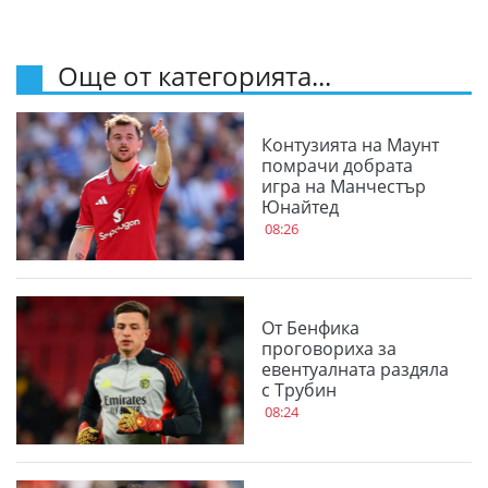
Още от категорията...
Контузията на Маунт
помрачи добрата
игра на Манчестър
Юнайтед
08:26
От Бенфика
проговориха за
евентуалната раздяла
с Трубин
08:24