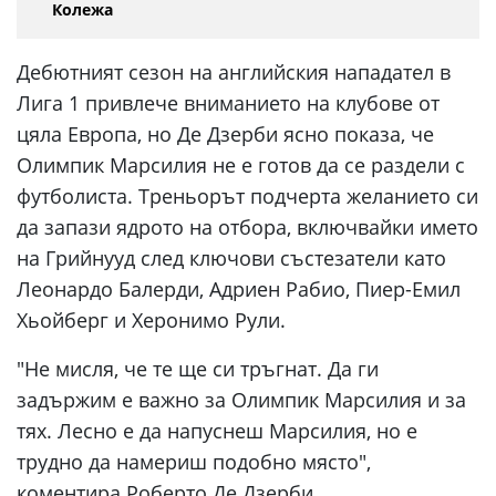
Колежа
Дебютният сезон на английския нападател в
Лига 1 привлече вниманието на клубове от
цяла Европа, но Де Дзерби ясно показа, че
Олимпик Марсилия не е готов да се раздели с
футболиста. Треньорът подчерта желанието си
да запази ядрото на отбора, включвайки името
на Грийнууд след ключови състезатели като
Леонардо Балерди, Адриен Рабио, Пиер-Емил
Хьойберг и Херонимо Рули.
"Не мисля, че те ще си тръгнат. Да ги
задържим е важно за Олимпик Марсилия и за
тях. Лесно е да напуснеш Марсилия, но е
трудно да намериш подобно място",
коментира Роберто Де Дзерби.