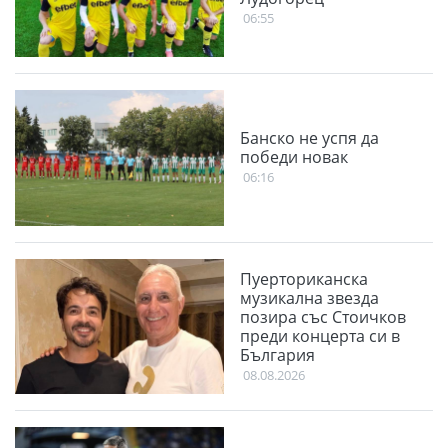
06:55
Банско не успя да
победи новак
06:16
Пуерториканска
музикална звезда
позира със Стоичков
преди концерта си в
България
08.08.2026