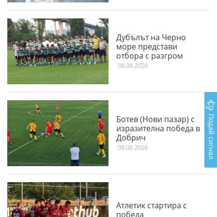
Дубълът на Черно
море представи
отбора с разгром
08.08.2026
Подай сигнал
Ботев (Нови пазар) с
изразителна победа в
Добрич
08.08.2026
Атлетик стартира с
победа