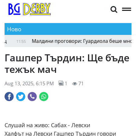
Ново
Малдини проговори: Гуардиола беше много бл
11:55
Гашпер Търдин: Ще бъде
тежък мач
Aug 13, 2025, 6:15 PM
1
71
Слушай на живо:
Сабах - Левски
Халфът на Левски Гашпер Търдин говори