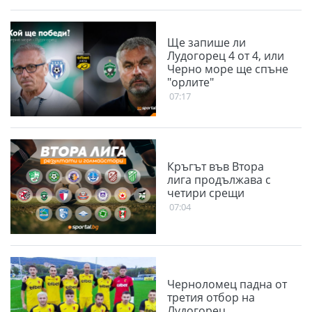
Ще запише ли
Лудогорец 4 от 4, или
Черно море ще спъне
"орлите"
07:17
Кръгът във Втора
лига продължава с
четири срещи
07:04
Черноломец падна от
третия отбор на
Лудогорец