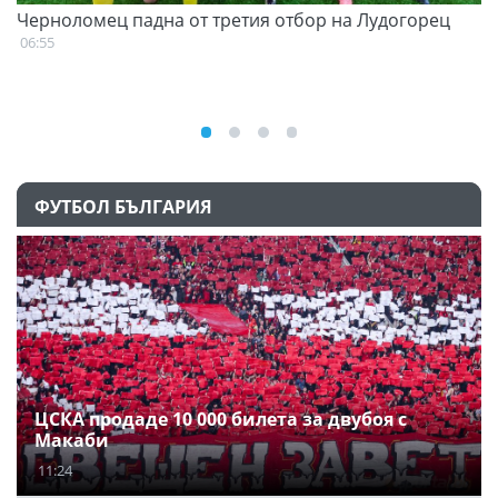
Черноломец падна от третия отбор на Лудогорец
С
н
06:55
07
ФУТБОЛ БЪЛГАРИЯ
ЦСКА продаде 10 000 билета за двубоя с
Макаби
11:24