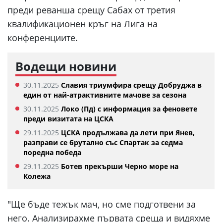
преди реванша срещу Сабах от третия
квалификационен кръг на Лига на
конференциите.
Водещи новини
30.11.2025
Славия триумфира срещу Добруджа в
един от най-атрактивните мачове за сезона
30.11.2025
Локо (Пд) с информация за феновете
преди визитата на ЦСКА
29.11.2025
ЦСКА продължава да лети при Янев,
разправи се брутално със Спартак за седма
поредна победа
29.11.2025
Ботев прекърши Черно море на
Колежа
"Ще бъде тежък мач, но сме подготвени за
него. Анализирахме първата среща и видяхме