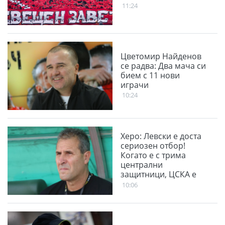
11:24
Цветомир Найденов
се радва: Два мача си
бием с 11 нови
играчи
10:24
Херо: Левски е доста
сериозен отбор!
Когато е с трима
централни
защитници, ЦСКА е
много стабилен
10:06