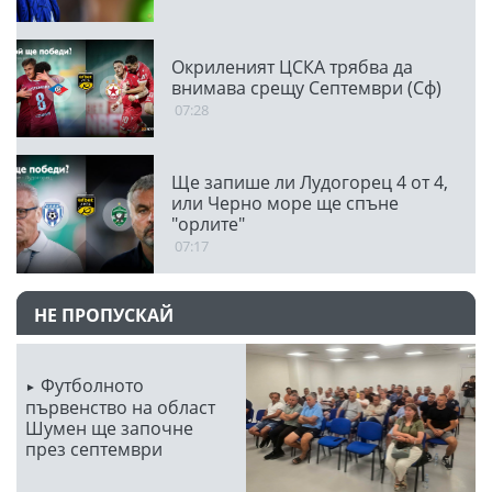
Окриленият ЦСКА трябва да
внимава срещу Септември (Сф)
07:28
Ще запише ли Лудогорец 4 от 4,
или Черно море ще спъне
"орлите"
07:17
НЕ ПРОПУСКАЙ
Футболното
първенство на област
Шумен ще започне
през септември