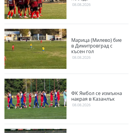
08.08.2026
Марица (Милево) бие
в Димитровград с
късен гол
08.08.2026
ФК Ямбол се измъкна
накрая в Казанлък
08.08.2026