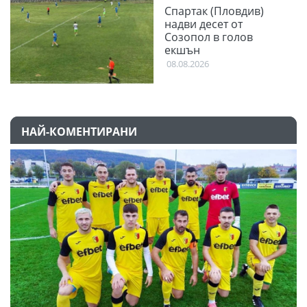
Спартак (Пловдив)
надви десет от
Созопол в голов
екшън
08.08.2026
НАЙ-КОМЕНТИРАНИ