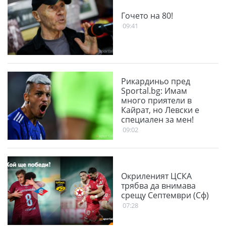
Гочето на 80!
09:41
Рикардиньо пред
Sportal.bg: Имам
много приятели в
Кайрат, но Левски е
специален за мен!
09:02
Окриленият ЦСКА
трябва да внимава
срещу Септември (Сф)
07:28