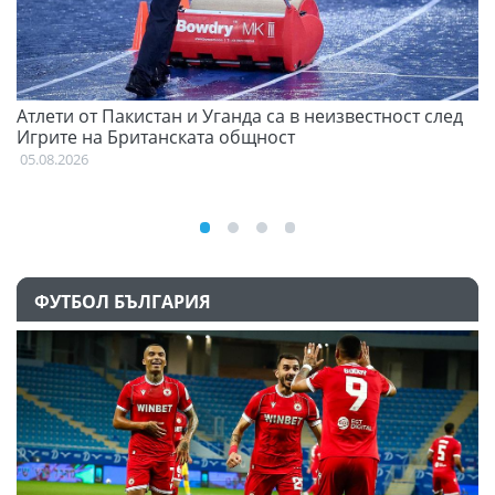
Атлети от Пакистан и Уганда са в неизвестност след
Д
Игрите на Британската общност
05
05.08.2026
ФУТБОЛ БЪЛГАРИЯ