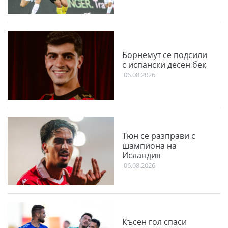
Борнемут се подсили
с испански десен бек
06.08.2026
Тюн се разправи с
шампиона на
Исландия
06.08.2026
Късен гол спаси