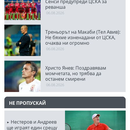
Сенси предупреди ЦСКА за
реванша
06.08.2026
Треньорът на Макаби (Тел Авив):
Не бяхме изненадани от ЦСКА,
очаква ни огромно
предизвикателство
06.08.2026
Христо Янев: Поздравявам
момчетата, но трябва да
останем смирени
06.08.2026
НЕ ПРОПУСКАЙ
Нестеров и Андреев
ще играят един срещу