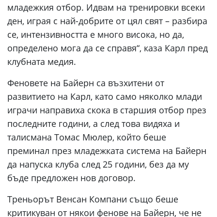
младежкия отбор. Идвам на тренировки всеки
ден, играя с най-добрите от цял свят – разбира
се, интензивността е много висока, но да,
определено мога да се справя“, каза Карл пред
клубната медия.
Феновете на Байерн са възхитени от
развитието на Карл, като само няколко млади
играчи направиха скока в старшия отбор през
последните години, а след това видяха и
талисмана Томас Мюлер, който беше
преминал през младежката система на Байерн
да напуска клуба след 25 години, без да му
бъде предложен нов договор.
Треньорът Венсан Компани също беше
критикуван от някои фенове на Байерн, че не