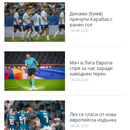
Динамо (Киев)
пречупи Карабах с
ранен гол
06.08.2026
Мач в Лига Европа
спря за час заради
наводнен терен
06.08.2026
Лех се спаси от нова
европейска издънка
06.08.2026