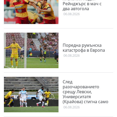
Рейнджърс в мач с
два автогола
06.08.2026
Поредна румънска
катастрофа в Европа
06.08.2026
След
разочарованието
срещу Левски,
Университатя
(Крайова) стигна само
до равенство във
06.08.2026
Финландия