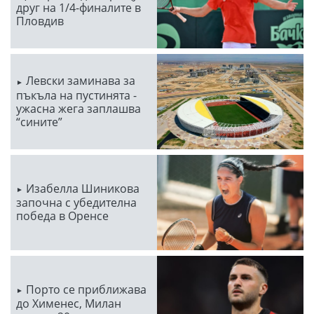
друг на 1/4-финалите в
Пловдив
Левски заминава за
пъкъла на пустинята -
ужасна жега заплашва
“сините”
Изабелла Шиникова
започна с убедителна
победа в Оренсе
Порто се приближава
до Хименес, Милан