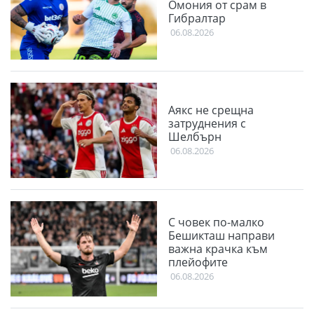
Омония от срам в
Гибралтар
06.08.2026
Аякс не срещна
затруднения с
Шелбърн
06.08.2026
С човек по-малко
Бешикташ направи
важна крачка към
плейофите
06.08.2026