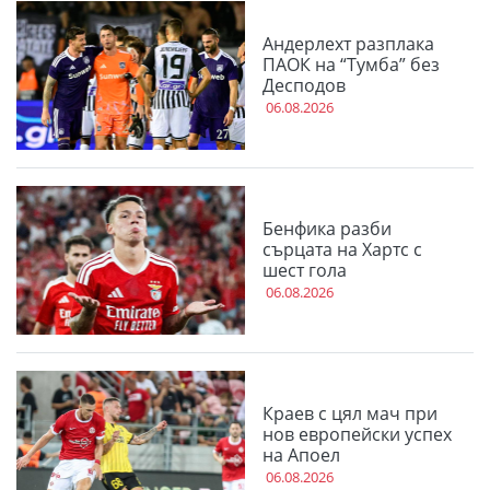
Андерлехт разплака
ПАОК на “Тумба” без
Десподов
06.08.2026
Бенфика разби
сърцата на Хартс с
шест гола
06.08.2026
Краев с цял мач при
нов европейски успех
на Апоел
06.08.2026