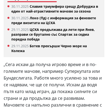
30.11.2025
Славия триумфира срещу Добруджа в
един от най-атрактивните мачове за сезона
30.11.2025
Локо (Пд) с информация за феновете
преди визитата на ЦСКА
29.11.2025
ЦСКА продължава да лети при Янев,
разправи се брутално със Спартак за седма
поредна победа
29.11.2025
Ботев прекърши Черно море на
Колежа
„Сега искам да получа игрово време и в по-
големите мачове, например Суперкупата или
Бундеслигата. Работя много усилено за това и
се надявам, че ще се получи. Искам да водя
пътя като млад играч, да покажа силните си
страни и да продължа да се развивам.
Мачовете са напълно различни в сравнение с