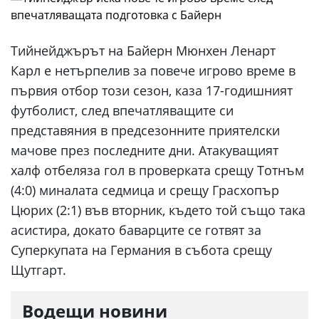
Тийнейджърът на Байерн Мюнхен Ленарт
Карл е нетърпелив за повече игрово време в
първия отбор този сезон, каза 17-годишният
футболист, след впечатляващите си
представяния в предсезонните приятелски
мачове през последните дни. Атакуващият
халф отбеляза гол в проверката срещу Тотнъм
(4:0) миналата седмица и срещу Грасхопър
Цюрих (2:1) във вторник, където той също така
асистира, докато баварците се готвят за
Суперкупата на Германия в събота срещу
Щутгарт.
Водещи новини