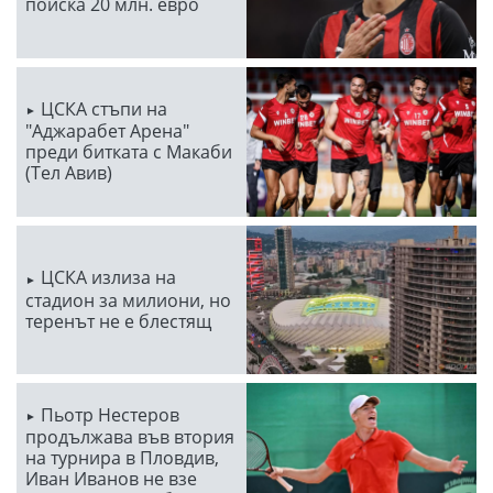
поиска 20 млн. евро
ЦСКА стъпи на
"Аджарабет Арена"
преди битката с Макаби
(Тел Авив)
ЦСКА излиза на
стадион за милиони, но
теренът не е блестящ
Пьотр Нестеров
продължава във втория
на турнира в Пловдив,
Иван Иванов не взе