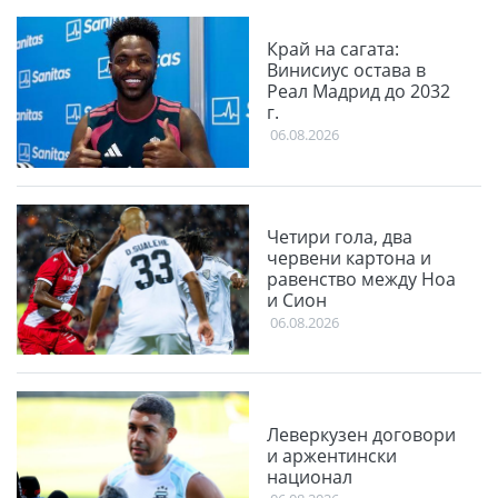
Край на сагата:
Винисиус остава в
Реал Мадрид до 2032
г.
06.08.2026
Четири гола, два
червени картона и
равенство между Ноа
и Сион
06.08.2026
Леверкузен договори
и аржентински
национал