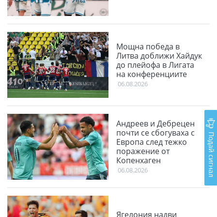
Мощна победа в
Литва доближи Хайдук
до плейофа в Лигата
на конференциите
06.08.2026
Андреев и Дебрецен
почти се сбогуваха с
Подай сигнал
Европа след тежко
поражение от
Копенхаген
06.08.2026
Ягелония надви