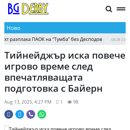
Ново
 разплака ПАОК на “Тумба” без Десподов
Б
06.08 23:52
Тийнейджър иска повече
игрово време след
впечатляващата
подготовка с Байерн
Aug 13, 2025, 4:27 PM
1
98