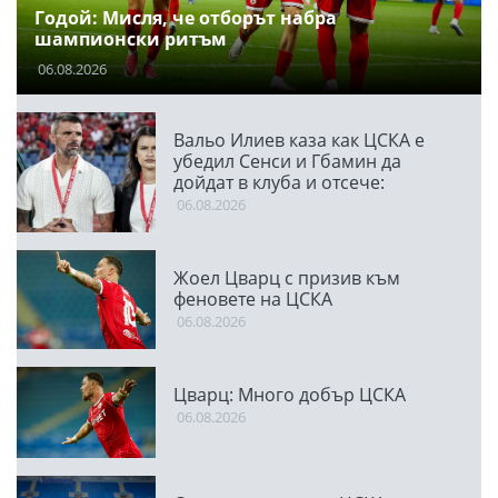
Годой: Мисля, че отборът набра
шампионски ритъм
06.08.2026
Вальо Илиев каза как ЦСКА е
убедил Сенси и Гбамин да
дойдат в клуба и отсече:
Направихме изключителен
06.08.2026
двубой
Жоел Цварц с призив към
феновете на ЦСКА
06.08.2026
Цварц: Много добър ЦСКА
06.08.2026