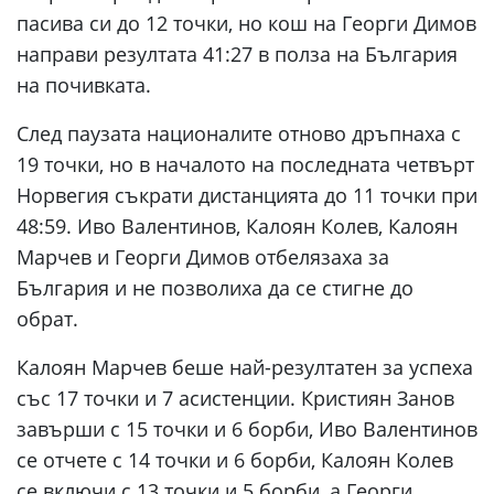
пасива си до 12 точки, но кош на Георги Димов
направи резултата 41:27 в полза на България
на почивката.
След паузата националите отново дръпнаха с
19 точки, но в началото на последната четвърт
Норвегия съкрати дистанцията до 11 точки при
48:59. Иво Валентинов, Калоян Колев, Калоян
Марчев и Георги Димов отбелязаха за
България и не позволиха да се стигне до
обрат.
Калоян Марчев беше най-резултатен за успеха
със 17 точки и 7 асистенции. Кристиян Занов
завърши с 15 точки и 6 борби, Иво Валентинов
се отчете с 14 точки и 6 борби, Калоян Колев
се включи с 13 точки и 5 борби, а Георги