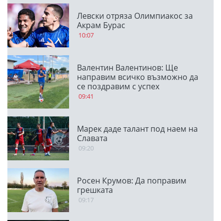
Левски отряза Олимпиакос за
Акрам Бурас
10:07
Валентин Валентинов: Ще
направим всичко възможно да
се поздравим с успех
09:41
Марек даде талант под наем на
Славата
09:20
Росен Крумов: Да поправим
грешката
09:17