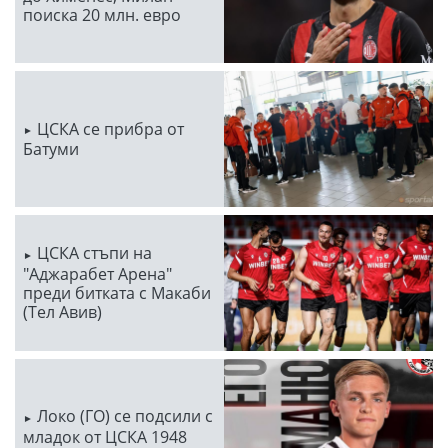
поиска 20 млн. евро
ЦСКА се прибра от
Батуми
ЦСКА стъпи на
"Аджарабет Арена"
преди битката с Макаби
(Тел Авив)
Локо (ГО) се подсили с
младок от ЦСКА 1948