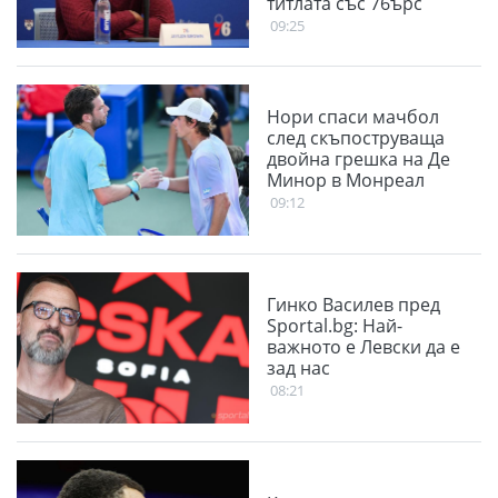
титлата със 76ърс
09:25
Нори спаси мачбол
след скъпоструваща
двойна грешка на Де
Минор в Монреал
09:12
Гинко Василев пред
Sportal.bg: Най-
важното е Левски да е
зад нас
08:21