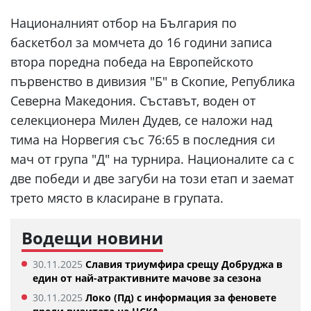
Националният отбор на България по
баскетбол за момчета до 16 години записа
втора поредна победа на Европейското
първенство в дивизия "Б" в Скопие, Република
Северна Македония. Съставът, воден от
селекционера Милен Дудев, се наложи над
тима на Норвегия със 76:65 в последния си
мач от група "Д" на турнира. Националите са с
две победи и две загуби на този етап и заемат
трето място в класиране в групата.
Водещи новини
30.11.2025
Славия триумфира срещу Добруджа в
един от най-атрактивните мачове за сезона
30.11.2025
Локо (Пд) с информация за феновете