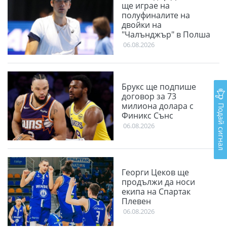
ще играе на
полуфиналите на
двойки на
"Чалънджър" в Полша
06.08.2026
Брукс ще подпише
договор за 73
милиона долара с
Подай сигнал
Финикс Сънс
06.08.2026
Георги Цеков ще
продължи да носи
екипа на Спартак
Плевен
06.08.2026