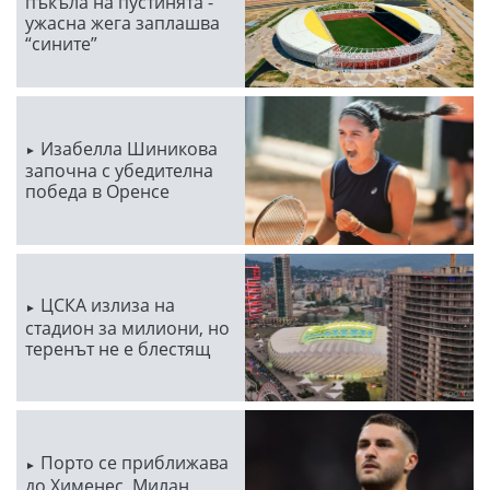
пъкъла на пустинята -
ужасна жега заплашва
“сините”
Изабелла Шиникова
започна с убедителна
победа в Оренсе
ЦСКА излиза на
стадион за милиони, но
теренът не е блестящ
Порто се приближава
до Хименес, Милан