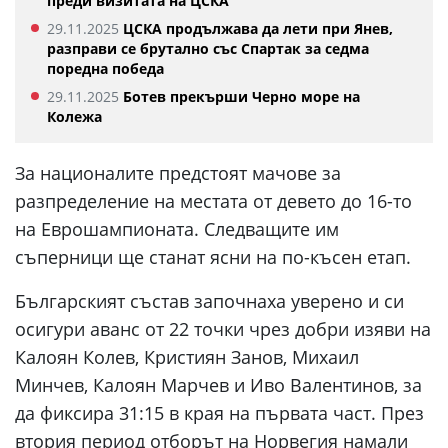
преди визитата на ЦСКА
29.11.2025
ЦСКА продължава да лети при Янев,
разправи се брутално със Спартак за седма
поредна победа
29.11.2025
Ботев прекърши Черно море на
Колежа
За националите предстоят мачове за
разпределение на местата от девето до 16-то
на Еврошампионата. Следващите им
съперници ще станат ясни на по-късен етап.
Българският състав започнаха уверено и си
осигури аванс от 22 точки чрез добри изяви на
Калоян Колев, Кристиян Занов, Михаил
Минчев, Калоян Марчев и Иво Валентинов, за
да фиксира 31:15 в края на първата част. През
втория период отборът на Норвегия намали