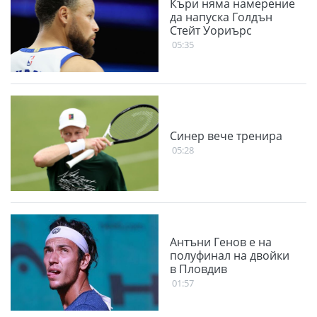
Къри няма намерение
да напуска Голдън
Стейт Уориърс
05:35
Синер вече тренира
05:28
Антъни Генов е на
полуфинал на двойки
в Пловдив
01:57