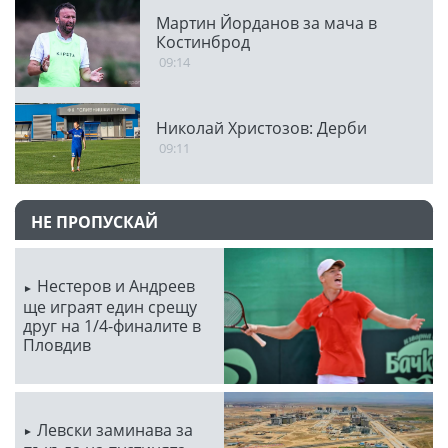
Мартин Йорданов за мача в
Костинброд
09:14
Николай Христозов: Дерби
09:11
НЕ ПРОПУСКАЙ
Нестеров и Андреев
ще играят един срещу
друг на 1/4-финалите в
Пловдив
Левски заминава за