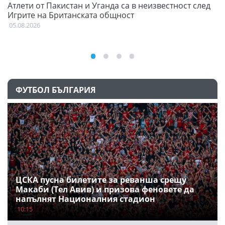
Атлети от Пакистан и Уганда са в неизвестност след
С
Игрите на Британската общност
н
05.08.2026
03
ФУТБОЛ БЪЛГАРИЯ
ЦСКА пусна билетите за реванша срещу
Макаби (Тел Авив) и призова феновете да
напълнят Националния стадион
10:15