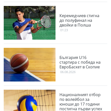
Керемедчиев стигна
до полуфинал на
двойки в Полша
01:23
България U16
стартира с победа на
ЕвроБаскет в Скопие
06.08.2026
Националният отбор
по волейбол за
юноши до 17 години
постигна първи успех