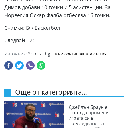
Димов добави 10 точки и 5 асистенции. За
Норвегия Оскар Фалба отбеляза 16 точки.
Снимки: БФ Баскетбол
Следвай ни:
Източник:
Sportal.bg
Към оригиналната статия
Още от категорията...
Джейлън Браун е
готов да промени
играта си в
преследване на