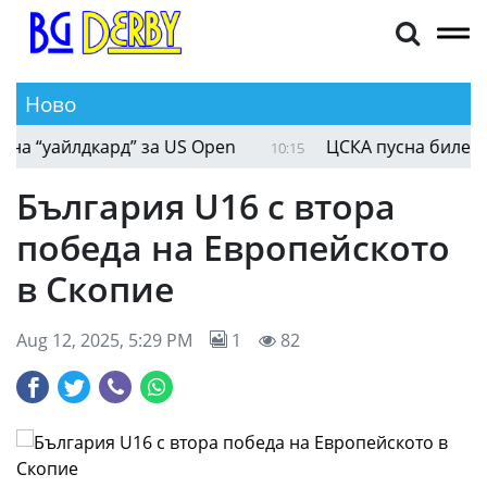
Ново
 “уайлдкард” за US Open
ЦСКА пусна билетите з
10:15
България U16 с втора
победа на Европейското
в Скопие
Aug 12, 2025, 5:29 PM
1
82