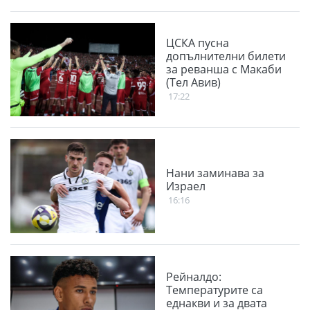
ЦСКА пусна
допълнителни билети
за реванша с Макаби
(Тел Авив)
17:22
Нани заминава за
Израел
16:16
Рейналдо:
Температурите са
еднакви и за двата