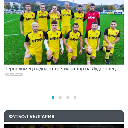
и
Черноломец падна от третия отбор на Лудогорец
О
С
09.08.2026
09
ФУТБОЛ БЪЛГАРИЯ