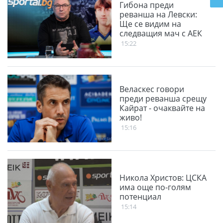
Гибона преди
реванша на Левски:
Ще се видим на
следващия мач с АЕК
15:22
Веласкес говори
преди реванша срещу
Кайрат - очаквайте на
живо!
15:16
Никола Христов: ЦСКА
има още по-голям
потенциал
15:14