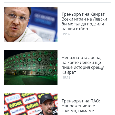
Треньорът на Кайрат:
Всеки играч на Левски
би могъл да подсили
нашия отбор
19:32
Непознатата арена,
на която Левски ще
пише история срещу
Кайрат
19:13
Треньорът на ПАО:
Напрежението е
голямо, нямаме