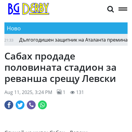
Ново
Дългогодишен защитник на Аталанта премина в нов
:33
Сабах продаде
половината стадион за
реванша срещу Левски
Aug 11, 2025, 3:24 PM
1
131