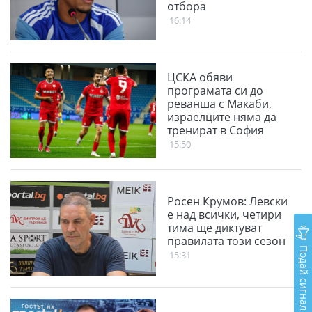
отбора
16:14
ЦСКА обяви
програмата си до
реванша с Макаби,
израелците няма да
тренират в София
15:50
Росен Крумов: Левски
е над всички, четири
тима ще диктуват
правилата този сезон
Подай сигнал
15:31