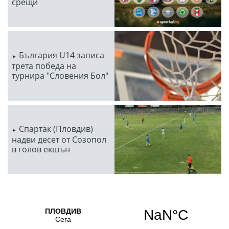
срещи
България U14 записа
трета победа на
турнира "Словения Бол"
Спартак (Пловдив)
надви десет от Созопол
в голов екшън