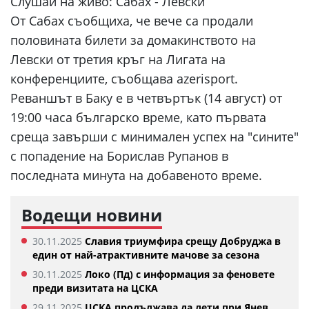
Слушай на живо:
Сабах - Левски
От Сабах съобщиха, че вече са продали
половината билети за домакинството на
Левски от третия кръг на Лигата на
конференциите, съобщава azerisport.
Реваншът в Баку е в четвъртък (14 август) от
19:00 часа българско време, като първата
среща завърши с минимален успех на "сините"
с попадение на Борислав Рупанов в
последната минута на добавеното време.
Водещи новини
30.11.2025
Славия триумфира срещу Добруджа в
един от най-атрактивните мачове за сезона
30.11.2025
Локо (Пд) с информация за феновете
преди визитата на ЦСКА
29.11.2025
ЦСКА продължава да лети при Янев,