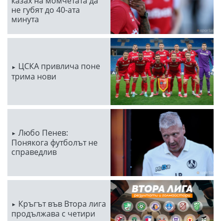
казах на момчетата да
не губят до 40-ата
минута
ЦСКА привлича поне
трима нови
Любо Пенев:
Понякога футболът не
справедлив
Кръгът във Втора лига
продължава с четири