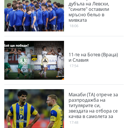
дубъла на Левски,
"сините" оставили
мръсно бельо в
мивката
18:06
11-те на Ботев (Враца)
и Славия
17:54
Макаби (ТА) отрече за
разпродажба на
титулярите си,
звездата на отбора се
качва в самолета за
София
17:48