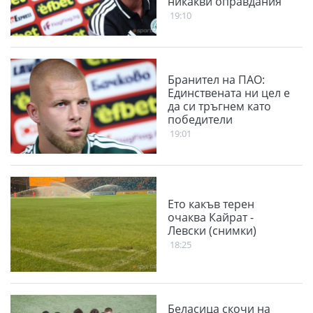
никакви оправдания
19:10
Бранител на ПАО:
Единствената ни цел е
да си тръгнем като
победители
19:01
Ето какъв терен
очаква Кайрат -
Левски (снимки)
18:25
Беласица скочи на