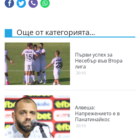
Още от категорията...
Първи успех за
Несебър във Втора
лига
20:10
Алвеша:
Напрежението е в
Панатинайкос
20:10