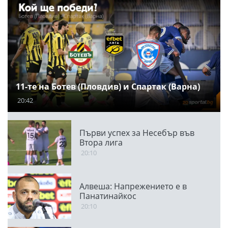
11-те на Ботев (Пловдив) и Спартак (Варна)
20:42
Първи успех за Несебър във
Втора лига
20:10
Алвеша: Напрежението е в
Панатинайкос
20:10