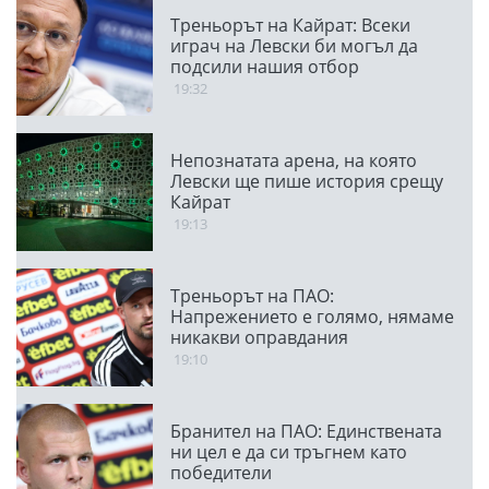
Треньорът на Кайрат: Всеки
играч на Левски би могъл да
подсили нашия отбор
19:32
Непознатата арена, на която
Левски ще пише история срещу
Кайрат
19:13
Треньорът на ПАО:
Напрежението е голямо, нямаме
никакви оправдания
19:10
Бранител на ПАО: Единствената
ни цел е да си тръгнем като
победители