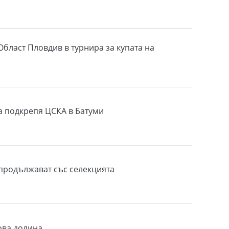
Област Пловдив в турнира за купата на
 подкрепя ЦСКА в Батуми
продължават със селекцията
ова долина