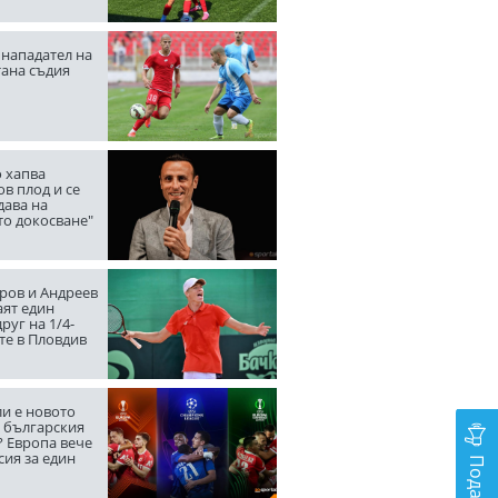
нападател на
тана съдия
 хапва
в плод и се
дава на
то докосване"
ров и Андреев
аят един
руг на 1/4-
те в Пловдив
ли е новото
а българския
? Европа вече
сия за един