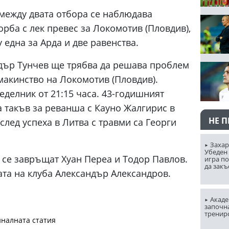
 между двата отбора се наблюдава
рба с лек превес за Локомотив (Пловдив),
 една за Арда и две равенства.
дър Тунчев ще трябва да решава проблем
макинство на Локомотив (Пловдив).
еделник от 21:15 часа. 43-годишният
а такъв за реванша с Кауно Жалгирис в
НЕ 
след успеха в Литва с травми са Георги
Захар
Убеден 
“ се завръщат Хуан Переа и Тодор Павлов.
игра п
да закъ
та на клуба Александър Александров.
Акаде
започна
тренир
налната статия