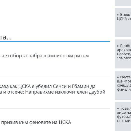
Бивш 
ЦСКА с
а...
Бербо
драконо
наслаж
, че отборът набра шампионски ритъм
"първо
Несте
ще игр
срещу д
каза как ЦСКА е убедил Сенси и Гбамин да
финали
ба и отсече: Направихме изключителен двубой
Това 
лице н
футбол
не е ми
 призив към феновете на ЦСКА