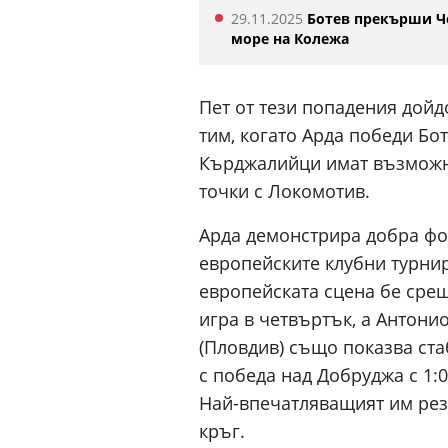
29.11.2025
Ботев прекърши Ч
море на Колежа
Пет от тези попадения дой
тим, когато Арда победи Бот
Кърджалийци имат възможно
точки с Локомотив.
Арда демонстрира добра фо
европейските клубни турнир
европейската сцена бе сре
игра в четвъртък, а Антонио
(Пловдив) също показва ста
с победа над Добруджа с 1:0
Най-впечатляващият им рез
кръг.