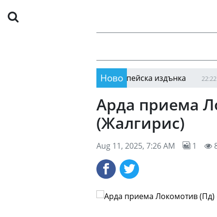
Ново
Лех се спаси от нова европейска издънка
Мощна
22:22
Арда приема Ло
(Жалгирис)
Aug 11, 2025, 7:26 AM
1