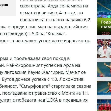
ерно
своя страна, Арда се намира на
осмата позиция с 4 точки, но
впечатлява с голова разлика 6:2.
Годо
доха в предишния мач на кърджалийския
шам
ев (Пловдив) с 5:0 на "Колежа".
22:00
ст с евентуален успех да се изравнят по
рма и продължава своя поход в
и. Най-скорошният успех на Арда на
щу литовския Кауно Жалгирис. Мачът се
 Вутов донесе успеха с 1:0. Локомотив
билност. "Смърфовете" стартираха сезона
, последвана от равенство с Монтана 1:1.
ултат е победата над ЦСКА в предишния