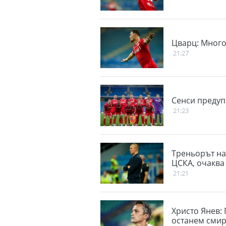
Цварц: Мног
21:27
Сенси предуп
21:23
Треньорът на
ЦСКА, очаква
21:21
Христо Янев:
останем сми