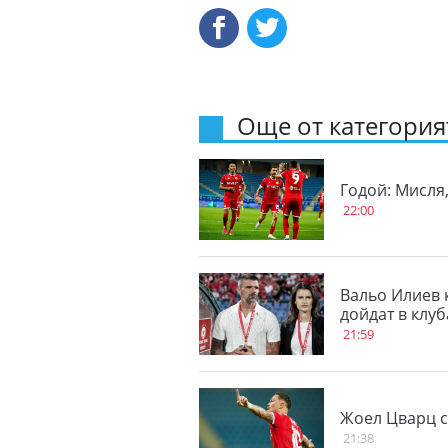
Още от категорият
Годой: Мисля
22:00
Вальо Илиев 
дойдат в клу
21:59
Жоел Цварц с
21:38