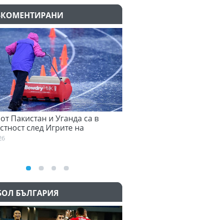
-КОМЕНТИРАНИ
тан и Уганда са в
Денвър Нъгетс взе звезда от
лед Игрите на
Евролигата
бщност
05.08.2026
БОЛ БЪЛГАРИЯ