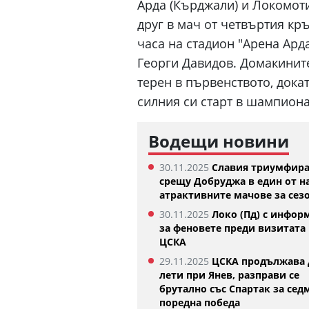
Арда (Кърджали) и Локомоти
друг в мач от четвъртия кръ
часа на стадион "Арена Ард
Георги Давидов. Домакините
терен в първенството, дока
силния си старт в шампиона
Водещи новини
Изабелла Шиникова започна с
30.11.2025
Славия триумфир
убедителна победа в Оренсе
срещу Добруджа в един от н
05.08.2026
атрактивните мачове за сез
30.11.2025
Локо (Пд) с инфор
за феновете преди визитата 
ЦСКА
29.11.2025
ЦСКА продължава 
лети при Янев, разправи се
брутално със Спартак за сед
поредна победа