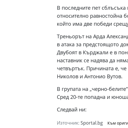
В последните пет сблъсъка
относително равностойна бо
който има две победи срещу
Треньорът на Арда Алексан
в атака за предстоящото до
Двубоят в Кърджали е в пон
наставник се надява да ням
четвъртък. Причината е, че 
Николов и Антонио Вутов.
В групата на „черно-белите
Сред 20-те попадна и юноша
Следвай ни:
Източник:
Sportal.bg
Към ориги