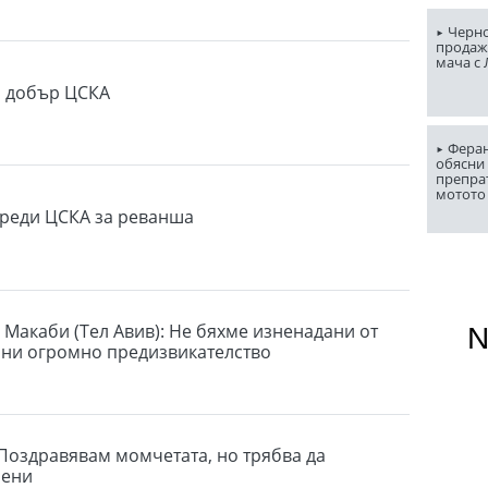
Черно
продаж
мача с
о добър ЦСКА
Феран
обясни 
препра
мотото
реди ЦСКА за реванша
 Макаби (Тел Авив): Не бяхме изненадани от
 ни огромно предизвикателство
 Поздравявам момчетата, но трябва да
рени