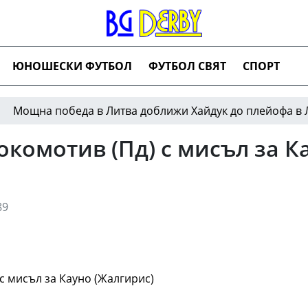
ЮНОШЕСКИ ФУТБОЛ
ФУТБОЛ СВЯТ
СПОРТ
 победа в Литва доближи Хайдук до плейофа в Лигата 
комотив (Пд) с мисъл за К
89