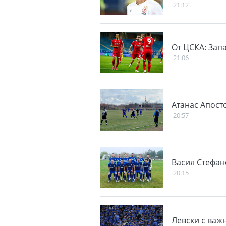
21:12
От ЦСКА: Зап
21:06
Атанас Апосто
20:57
Васил Стефан
20:15
Левски с важ