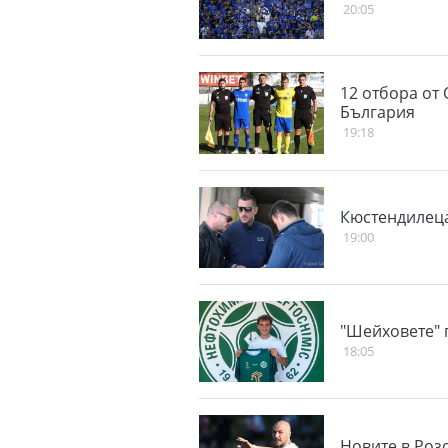
20:05
12 отбора от 
България
19:18
Кюстендилеца
19:00
"Шейховете" 
18:05
Новите в Роз