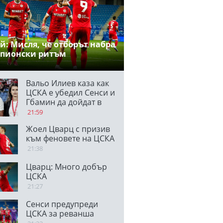
й: Мисля, че отборът набра
пионски ритъм
Вальо Илиев каза как
ЦСКА е убедил Сенси и
Гбамин да дойдат в
клуба и отсече:
21:59
Направихме
Жоел Цварц с призив
изключителен двубой
към феновете на ЦСКА
21:38
Цварц: Много добър
ЦСКА
21:27
Сенси предупреди
ЦСКА за реванша