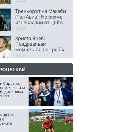
21:23
Треньорът на Макаби
(Тел Авив): Не бяхме
изненадани от ЦСКА,
очаква ни огромно
21:21
предизвикателство
Христо Янев:
Поздравявам
момчетата, но трябва
да останем смирени
21:12
ПРОПУСКАЙ
и Сираков:
съм, че с тази
обедите няма
снеят
мия БФС
 с
овките