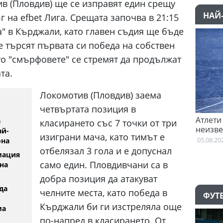
в (Пловдив) ще се изправят един срещу
НАЙ
г на efbet Лига. Срещата започва в 21:15
а" в Кърджали, като главен съдия ще бъде
 търсят първата си победа на собствен
то "смърфовете" се стремят да продължат
та.
Локомотив (Пловдив) заема
четвъртата позиция в
Тотнъм започна преговори с Гакпо
Атлети от Пакис
а
класирането със 7 точки от три
неизвестност с
05.08.2026
ай-
изиграни мача, като тимът е
Британската о
05.08.2026
она
отбелязал 3 гола и е допуснал
мация
само един. Пловдивчани са в
на
добра позиция да атакуват
да
челните места, като победа в
ФУТ
Кърджали би ги изстреляла още
ма
по-напред в класирането. От