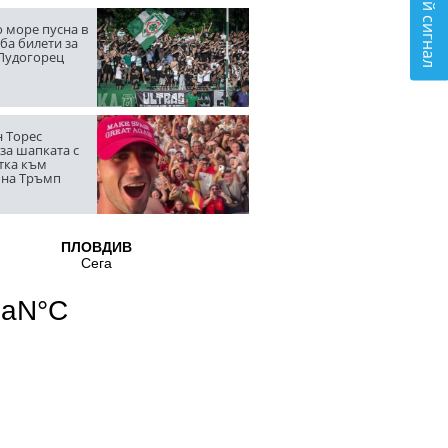
Подай сигнал
 море пусна в
ба билети за
 Лудогорец
 Торес
за шапката с
тка към
 на Тръмп