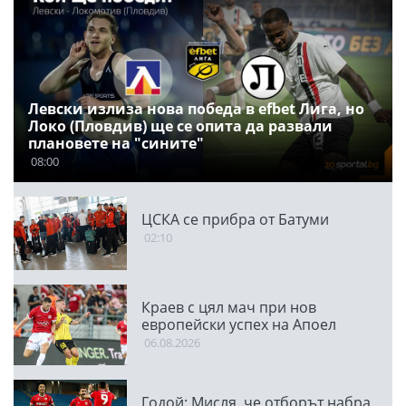
Левски излиза нова победа в efbet Лига, но
Локо (Пловдив) ще се опита да развали
плановете на "сините"
08:00
ЦСКА се прибра от Батуми
02:10
Краев с цял мач при нов
европейски успех на Апоел
06.08.2026
Годой: Мисля, че отборът набра