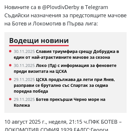
Новините са в @PlovdivDerby в Telegram
Съдийски назначения за предстоящите мачове
на Ботев и Локомотив в Първа лига:
Водещи новини
30.11.2025
Славия триумфира срещу Добруджа в
един от най-атрактивните мачове за сезона
30.11.2025
Локо (Пд) с информация за феновете
преди визитата на ЦСКА
29.11.2025
ЦСКА продължава да лети при Янев,
разправи се брутално със Спартак за седма
поредна победа
29.11.2025
Ботев прекърши Черно море на
Колежа
10 август 2025 г., неделя, 21:15 ч.ПФК БОТЕВ –
ЛОКОМОТИВ СОФИЯ 1929 ЕАДГС:Георги