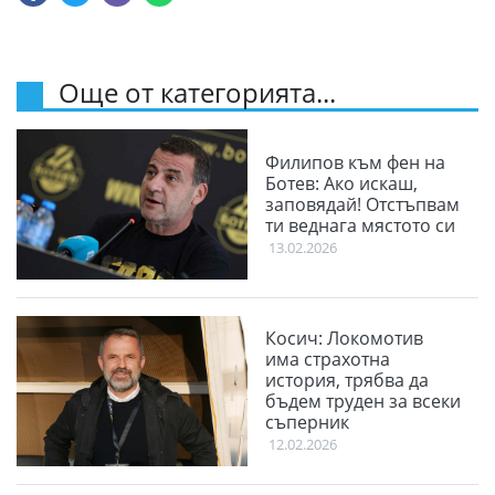
Още от категорията...
Филипов към фен на
Ботев: Ако искаш,
заповядай! Отстъпвам
ти веднага мястото си
13.02.2026
Косич: Локомотив
има страхотна
история, трябва да
бъдем труден за всеки
съперник
12.02.2026