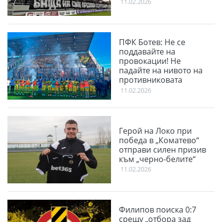
11.02.2026
ПФК Ботев: Не се
поддавайте на
провокации! Не
падайте на нивото на
противниковата
публика
11.02.2026
Герой на Локо при
победа в „Коматево“
отправи силен призив
към „черно-белите“
11.02.2026
Филипов поиска 0:7
срещу „отбора зад