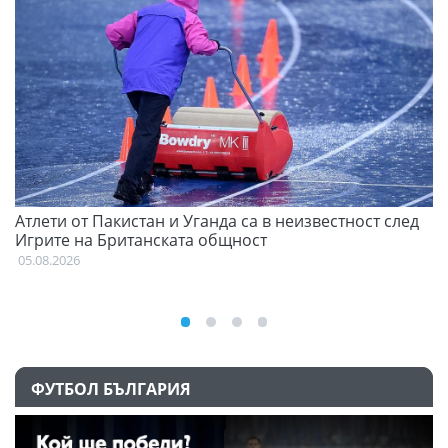
Атлети от Пакистан и Уганда са в неизвестност след
С
Игрите на Британската общност
н
05.08.2026
03
ФУТБОЛ БЪЛГАРИЯ