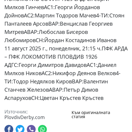
Милков ГинчевАС1:Георги Йорданов
ДойновАС2:Мартин Тодоров Мачев4-ТИ:Стоян
Панталеев АрсовВАР:Венцислав Георгиев
МитревАВАР:Любослав Бисеров
ЛюбомировСН:Йордан Костадинов Иванов
11 август 2025 г., понеделник, 21:15 ч.ПФК АРДА
– ПФК ЛОКОМОТИВ ПЛОВДИВ 1926
АДГС:Георги Димитров ДавидовАС1:Даниел
Милков НиковАС2:Никифор Деянов Велков4-
ТИ:Тодор Недялков КировВАР:Валентин
Станчев ЖелезовАВАР:Петър Димов
АспаруховСН:Цветан Кръстев Кръстев
Източник:
Към оригиналната
статия
PlovdivDerby.com