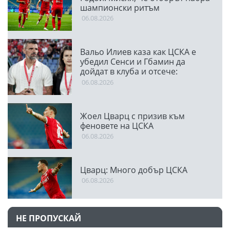
шампионски ритъм
06.08.2026
Вальо Илиев каза как ЦСКА е
убедил Сенси и Гбамин да
дойдат в клуба и отсече:
Направихме изключителен
06.08.2026
двубой
Жоел Цварц с призив към
феновете на ЦСКА
06.08.2026
Цварц: Много добър ЦСКА
06.08.2026
НЕ ПРОПУСКАЙ