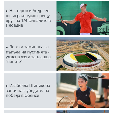
Нестеров и Андреев
ще играят един срещу
друг на 1/4-финалите в
Пловдив
Левски заминава за
пъкъла на пустинята -
ужасна жега заплашва
“сините”
Изабелла Шиникова
започна с убедителна
победа в Оренсе