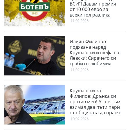
ВСИ“! Давам премия
от 10 000 евро за
всеки гол разлика
11.02.2026
Илиян Филипов
подхвана наред
Крушарски и шефа на
Левски: Сирачето си
граби от любимия
клуб
11.02.2026
Крушарски за
Филипов: Дрънка си
против мен! Аз не съм
взимал два пъти пари
от общината да правя
терен
10.02.2026