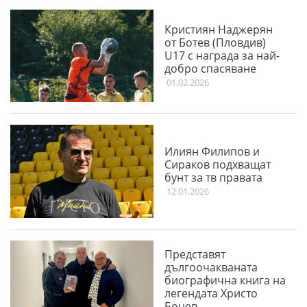
Кристиян Наджерян
от Ботев (Пловдив)
U17 с награда за най-
добро спасяване
01.02.2026
Илиян Филипов и
Сираков подхващат
бунт за тв правата
12.01.2026
Представят
дългоочакваната
биографична книга на
легендата Христо
Бонев