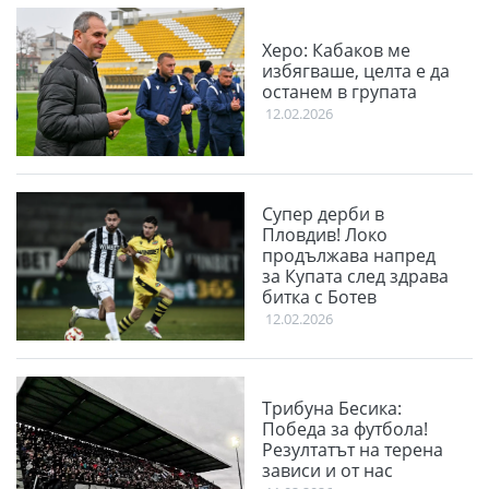
Херо: Кабаков ме
избягваше, целта е да
останем в групата
12.02.2026
Супер дерби в
Пловдив! Локо
продължава напред
за Купата след здрава
битка с Ботев
12.02.2026
Трибуна Бесика:
Победа за футбола!
Резултатът на терена
зависи и от нас