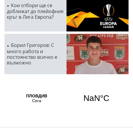
Кои отбори ще се
доближат до плейофния
кръг в Лига Европа?
Борил Григоров: С
много работа и
постоянство всичко е
възможно