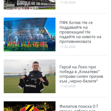
11.02.2026
ПФК Ботев: Не се
поддавайте на
провокации! Не
падайте на нивото на
противниковата
публика
11.02.2026
Герой на Локо при
победа в „Коматево“
отправи силен призив
към „черно-белите“
11.02.2026
Филипов поиска 0:7