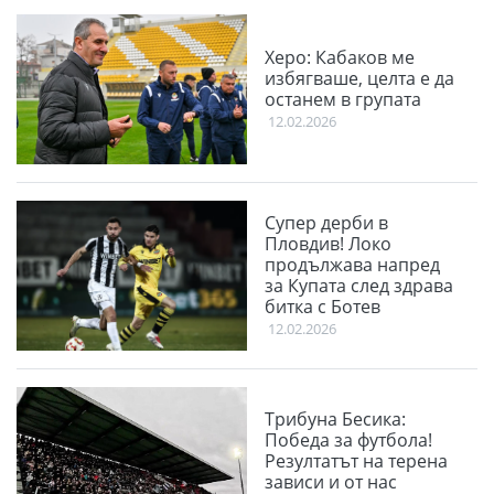
Херо: Кабаков ме
избягваше, целта е да
останем в групата
12.02.2026
Супер дерби в
Пловдив! Локо
продължава напред
за Купата след здрава
битка с Ботев
12.02.2026
Трибуна Бесика:
Победа за футбола!
Резултатът на терена
зависи и от нас