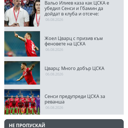
Вальо Илиев каза как ЦСКА е
убедил Сенси и Гбамин да
дойдат в клуба и отсече:
Направихме изключителен
06.08.2026
двубой
Жоел Цварц с призив към
феновете на ЦСКА
06.08.2026
Цварц: Много добър ЦСКА
06.08.2026
Сенси предупреди ЦСКА за
реванша
06.08.2026
НЕ ПРОПУСКАЙ