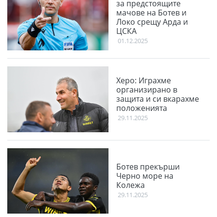
за предстоящите
мачове на Ботев и
Локо срещу Арда и
ЦСКА
01.12.2025
Херо: Играхме
организирано в
защита и си вкарахме
положенията
29.11.2025
Ботев прекърши
Черно море на
Колежа
29.11.2025