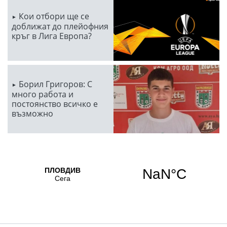
Кои отбори ще се
доближат до плейофния
кръг в Лига Европа?
Борил Григоров: С
много работа и
постоянство всичко е
възможно