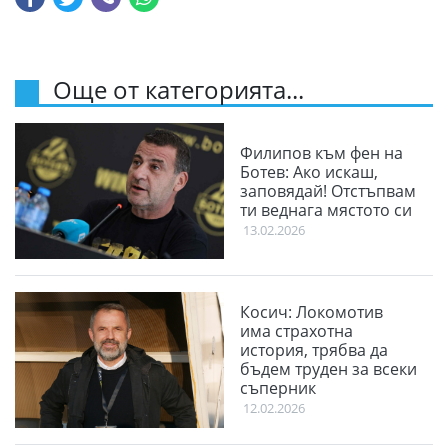
Още от категорията...
Филипов към фен на
Ботев: Ако искаш,
заповядай! Отстъпвам
ти веднага мястото си
13.02.2026
Косич: Локомотив
има страхотна
история, трябва да
бъдем труден за всеки
съперник
12.02.2026