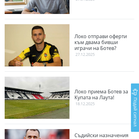
Локо отправи оферти
към двама бивши
играчи на Ботев?
27.12.2025
Локо приема Ботев за
Купата на Лаута!
Подай сигнал
18.12.2025
Съдийски назначения