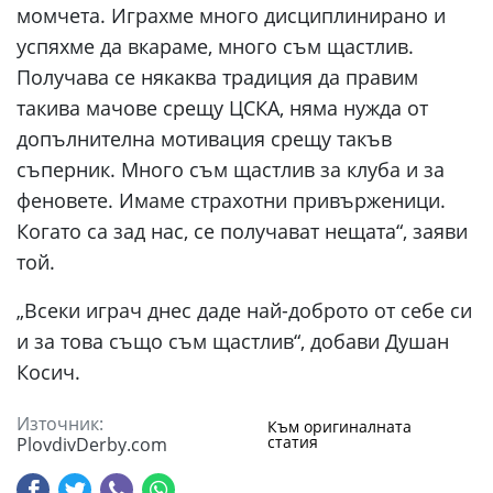
момчета. Играхме много дисциплинирано и
успяхме да вкараме, много съм щастлив.
Получава се някаква традиция да правим
такива мачове срещу ЦСКА, няма нужда от
допълнителна мотивация срещу такъв
съперник. Много съм щастлив за клуба и за
феновете. Имаме страхотни привърженици.
Когато са зад нас, се получават нещата“, заяви
той.
„Всеки играч днес даде най-доброто от себе си
и за това също съм щастлив“, добави Душан
Косич.
Източник:
Към оригиналната
статия
PlovdivDerby.com