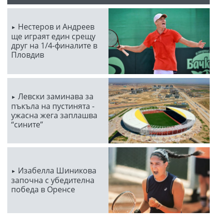
Нестеров и Андреев
ще играят един срещу
друг на 1/4-финалите в
Пловдив
Левски заминава за
пъкъла на пустинята -
ужасна жега заплашва
“сините”
Изабелла Шиникова
започна с убедителна
победа в Оренсе