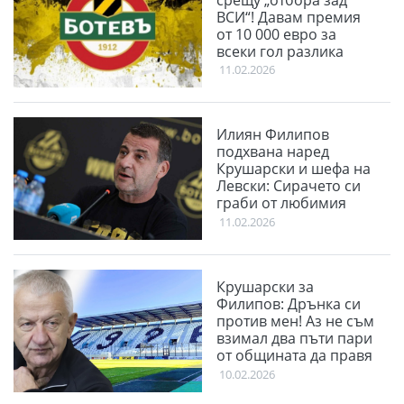
срещу „отбора зад
ВСИ“! Давам премия
от 10 000 евро за
всеки гол разлика
11.02.2026
Илиян Филипов
подхвана наред
Крушарски и шефа на
Левски: Сирачето си
граби от любимия
клуб
11.02.2026
Крушарски за
Филипов: Дрънка си
против мен! Аз не съм
взимал два пъти пари
от общината да правя
терен
10.02.2026