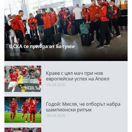
ЦСКА се прибра от Батуми
02:10
Краев с цял мач при нов
европейски успех на Апоел
06.08.2026
Годой: Мисля, че отборът набра
шампионски ритъм
06.08.2026