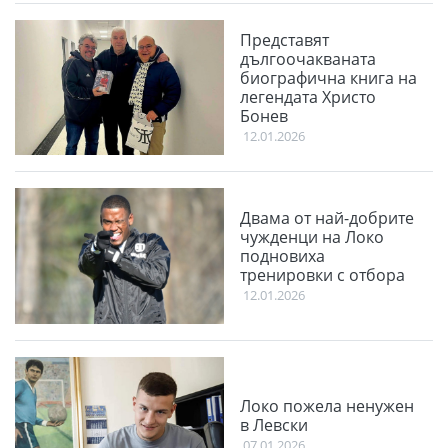
Представят
дългоочакваната
биографична книга на
легендата Христо
Бонев
12.01.2026
Двама от най-добрите
чужденци на Локо
подновиха
тренировки с отбора
12.01.2026
Локо пожела ненужен
в Левски
07.01.2026