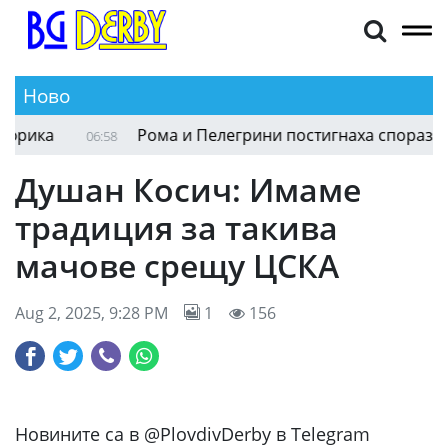
Ново
ика
Рома и Пелегрини постигнаха споразумени
06:58
Душан Косич: Имаме
традиция за такива
мачове срещу ЦСКА
Aug 2, 2025, 9:28 PM
1
156
Новините са в @PlovdivDerby в Telegram