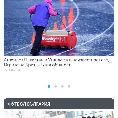
Атлети от Пакистан и Уганда са в неизвестност след
С
Игрите на Британската общност
н
05.08.2026
03
ФУТБОЛ БЪЛГАРИЯ