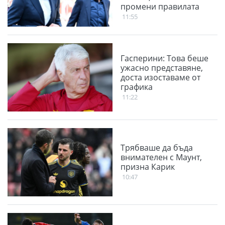
промени правилата
11:55
Гасперини: Това беше
ужасно представяне,
доста изоставаме от
графика
11:22
Трябваше да бъда
внимателен с Маунт,
призна Карик
10:47