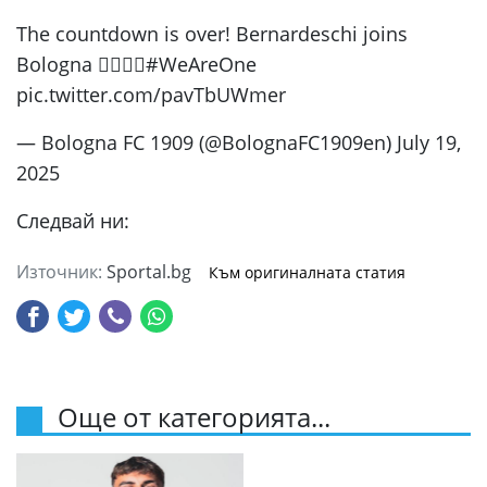
The countdown is over! Bernardeschi joins
Bologna 😮‍💨❤️‍🔥#WeAreOne
pic.twitter.com/pavTbUWmer
— Bologna FC 1909 (@BolognaFC1909en) July 19,
2025
Следвай ни:
Източник:
Sportal.bg
Към оригиналната статия
Още от категорията...