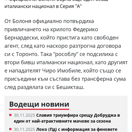
От Болоня официално потвърдиха
привличането на крилото Федерико
Бернардески, който пристига като свободен
агент, след като наскоро разтрогна договора
си с Торонто. Така “рособлу” се подсилиха с
втори бивш италиански национал, като другият
е нападателят Чиро Имобиле, който също се
присъедини към състава без трансферна сума
след раздялата си с Бешикташ.
Водещи новини
30.11.2025
Славия триумфира срещу Добруджа в
един от най-атрактивните мачове за сезона
30.11.2025
Локо (Пд) с информация за феновете