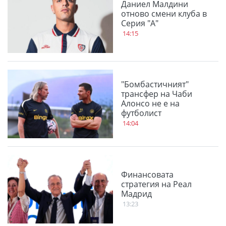
Даниел Малдини
отново смени клуба в
Серия "А"
14:15
"Бомбастичният"
трансфер на Чаби
Алонсо не е на
футболист
14:04
Финансовата
стратегия на Реал
Мадрид
13:23