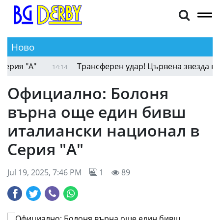
Ново
я "А"
Трансферен удар! Цървена звезда взе ед
14:14
Официално: Болоня
върна още един бивш
италиански национал в
Серия "А"
Jul 19, 2025, 7:46 PM
1
89