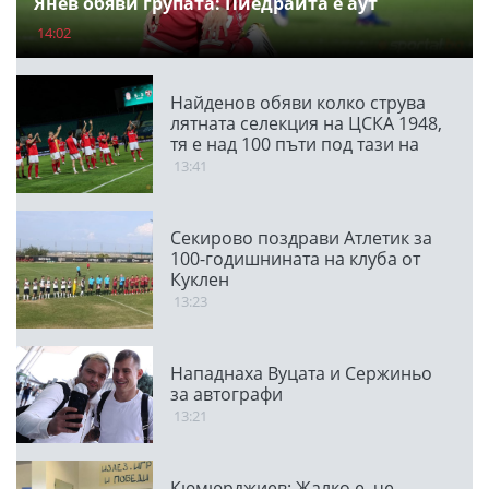
Янев обяви групата: Пиедраита е аут
14:02
Найденов обяви колко струва
лятната селекция на ЦСКА 1948,
тя е над 100 пъти под тази на
ПАО
13:41
Секирово поздрави Атлетик за
100-годишнината на клуба от
Куклен
13:23
Нападнаха Вуцата и Сержиньо
за автографи
13:21
Кюмюрджиев: Жалко е, че