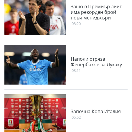
Защо в Премиър лийг
има рекорден брой
нови мениджъри
08:20
Наполи отряза
Фенербахче за Лукаку
08:11
Започна Копа Италия
05:52