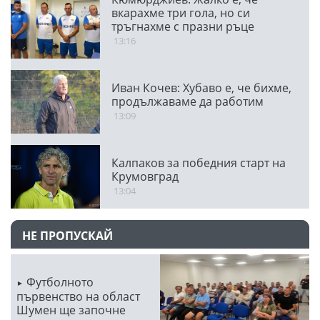
вкарахме три гола, но си
тръгнахме с празни ръце
13:16
Иван Кочев: Хубаво е, че бихме,
продължаваме да работим
13:09
Калпаков за победния старт на
Крумовград
13:04
НЕ ПРОПУСКАЙ
Футболното
първенство на област
Шумен ще започне