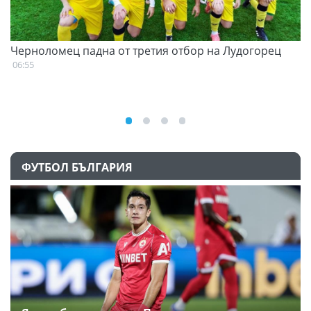
Черноломец падна от третия отбор на Лудогорец
С
н
06:55
07
ФУТБОЛ БЪЛГАРИЯ