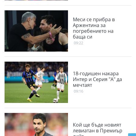
Меси се прибра в
Аржентина за
погребението на
баща си
09:22
18-годишен накара
Интер и Серия "А" да
мечтаят
09:16
Кой ще бъде новият
левиатан в Премиър