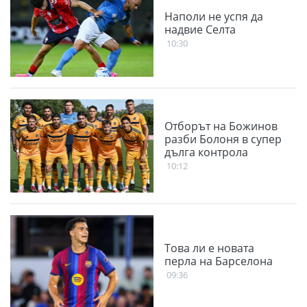
Наполи не успя да
надвие Селта
10:30
Отборът на Божинов
разби Болоня в супер
дълга контрола
10:12
Това ли е новата
перла на Барселона
09:36