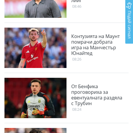
лийг
08:46
Подай сигнал
Контузията на Маунт
помрачи добрата
игра на Манчестър
Юнайтед
08:26
От Бенфика
проговориха за
евентуалната раздяла
с Трубин
08:24