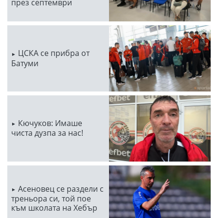
през септември
ЦСКА се прибра от
Батуми
Кючуков: Имаше
чиста дузпа за нас!
Асеновец се раздели с
треньора си, той пое
към школата на Хебър