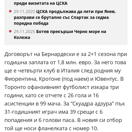
преди визитата на ЦСКА
29.11.2025
ЦСКА продължава да лети при Янев,
разправи се брутално със Спартак за седма
поредна победа
29.11.2025
Ботев прекърши Черно море на
Колежа
Договорът на Бернардески е за 2+1 сезона при
годишна заплата от 1,8 млн. евро. За него това
ще е четвърти клуб в Италия след родния му
Фиорентина, Кротоне (под наем) и Ювентус. В
Торонто офанзивният футболист изкара три
години, като се отчете с 26 гола и 16
асистенции в 99 мача. За “Скуадра адзура” пък
31-годишният играч има 39 срещи с 6
попадения и 6 голови паса. В новия си отбор
той ще носи фланелката с номер 10.