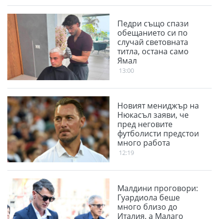
Педри също спази
обещанието си по
случай световната
титла, остана само
Ямал
13:00
Новият мениджър на
Нюкасъл заяви, че
пред неговите
футболисти предстои
много работа
12:19
Малдини проговори:
Гуардиола беше
много близо до
Италия, а Малаго