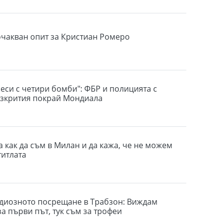
очакван опит за Кристиан Ромеро
еси с четири бомби": ФБР и полицията с
зкрития покрай Мондиала
 как да съм в Милан и да кажа, че не можем
титлата
ндиозното посрещане в Трабзон: Виждам
а първи път, тук съм за трофеи