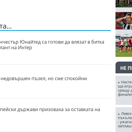
а...
нчестър Юнайтед са готови да влязат в битка
алант на Интер
НЕ 
е недовършен пъзел, но сме спокойни
Несте
ще игр
срещу д
финали
пейски държави призоваха за оставката на
Левск
пъкъла
- ужасн
заплаш