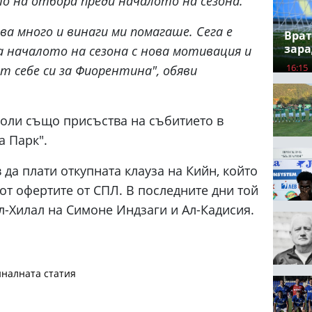
о на отбора преди началото на сезона.
а много и винаги ми помагаше. Сега е
Врат
зара
за началото на сезона с нова мотивация и
16:15
т себе си за Фиорентина", обяви
оли също присъства на събитието в
а Парк".
да плати откупната клауза на Кийн, който
от офертите от СПЛ. В последните дни той
л-Хилал на Симоне Индзаги и Ал-Кадисия.
налната статия