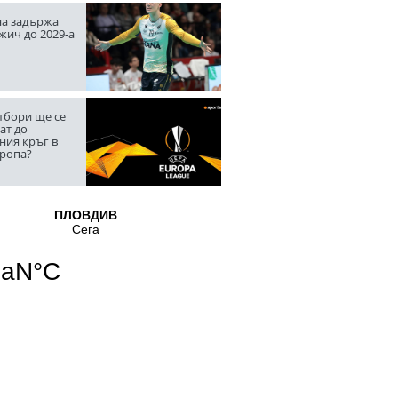
а задържа
жич до 2029-а
тбори ще се
ат до
ния кръг в
вропа?