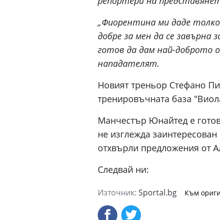
репортери на представянет
„Фиорентина ми даде толков
добре за мен да се завърна 
готов да дам най-доброто о
нападателят.
Новият треньор Стефано Пи
тренировъчната база "Виол
Манчестър Юнайтед е готов 
не изглежда заинтересован 
отхвърли предложения от А
Следвай ни:
Източник:
Sportal.bg
Към ориги