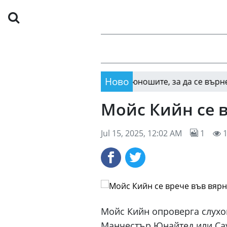
Ново
ава
Пирин вади юношите, за да се върне към к
16:15
Мойс Кийн се 
Jul 15, 2025, 12:02 AM
1
1
Мойс Кийн опроверга слухов
Манчестър Юнайтед или Сау