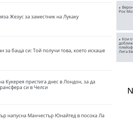
Верон
Рок Мо
яза Жезус за заместник на Лукаку
Кои о
доближ
плейоф
н за баща си: Той получи това, което искаше
Лига Е
а Кукерея пристига днес в Лондон, за да
рансфера си в Челси
ър напусна Манчестър Юнайтед в посока Ла