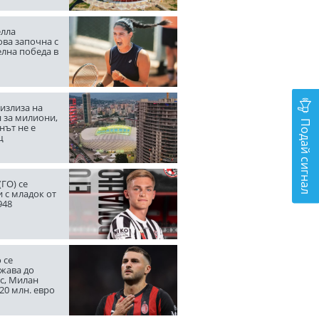
лла
ва започна с
елна победа в
излиза на
 за милиони,
Подай сигнал
нът не е
щ
ГО) се
 с младок от
948
 се
жава до
с, Милан
20 млн. евро