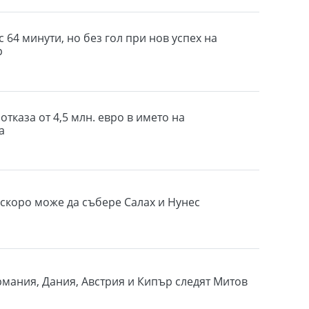
 64 минути, но без гол при нов успех на
р
отказа от 4,5 млн. евро в името на
а
скоро може да събере Салах и Нунес
рмания, Дания, Австрия и Кипър следят Митов