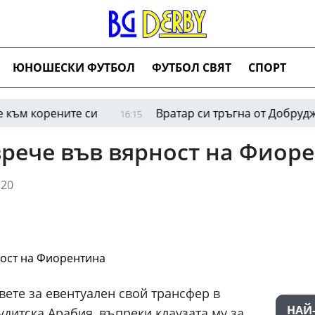
ЮНОШЕСКИ ФУТБОЛ
ФУТБОЛ СВЯТ
СПОРТ
орените си
Вратар си тръгна от Добруджа зара
16:15
врече във вярност на Фиор
20
ете за евентуален свой трансфер в
НАЙ
дитска Арабия, въпреки клаузата му за