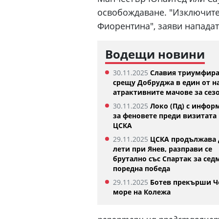
освобождаване. "Изключите
Фиорентина", заяви нападат
Водещи новини
30.11.2025
Славия триумфир
срещу Добруджа в един от н
атрактивните мачове за сез
30.11.2025
Локо (Пд) с инфор
за феновете преди визитата 
ЦСКА
29.11.2025
ЦСКА продължава 
лети при Янев, разправи се
брутално със Спартак за сед
поредна победа
29.11.2025
Ботев прекърши Ч
море на Колежа