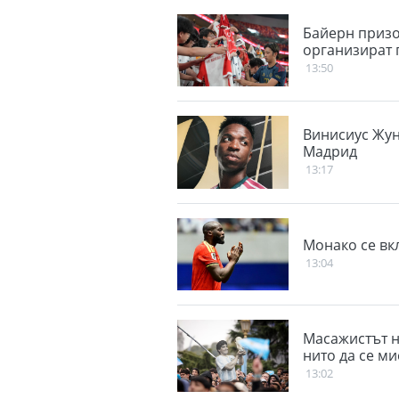
Байерн призо
организират 
13:50
Винисиус Жун
Мадрид
13:17
Монако се вк
13:04
Масажистът н
нито да се ми
13:02