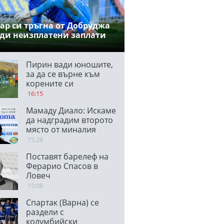
ар си тръгна от Добруджа
ди неизплатени заплати
Пирин вади юношите,
за да се върне към
корените си
16:15
Мамаду Диало: Искаме
да надградим второто
място от миналия
сезон, вярвам, че ще
15:28
победим
Поставят барелеф на
Панатинайкос
Ферарио Спасов в
Ловеч
15:08
Спартак (Варна) се
раздели с
колумбийски