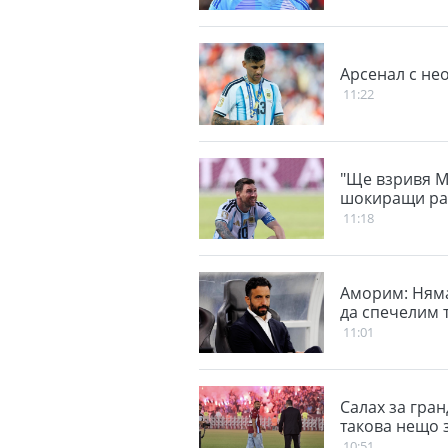
Aрсенал с не
11:22
"Ще взривя М
шокиращи ра
11:18
Аморим: Няма
да спечелим 
11:01
Салах за гра
такова нещо з
10:51