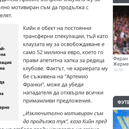
лно мотивиран съм да продължа с
елят.
Кийн е обект на постоянни
трансферни спекулации, тъй като
а
клаузата му за освобождаване е
ай-
само 52 милиона евро, което го
она
Денвър Нъгетс взе звезда от
Феран Т
прави апетитна хапка за редица
мация
Евролигата
Жермен
клубове. Фактът, че кариерата му
на
05.08.2026
02:59
бе съживена на "Артемио
да
Франки", може да убеди
нападателя да отхвърли всички
ма
примамливи предложения.
ФУТ
ерно
„Изключително мотивиран съм
да продължа тук“, каза Кийн пред