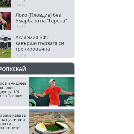
защитник
14:56
Локо (Пловдив) без
Умарбаев на "Герена"
14:52
Академия БФС
завърши първата си
тренировъчна
седмица
13:49
ПРОПУСКАЙ
ров и Андреев
аят един
руг на 1/4-
те в Пловдив
и заминава за
 на пустинята
а жега
ва “сините”