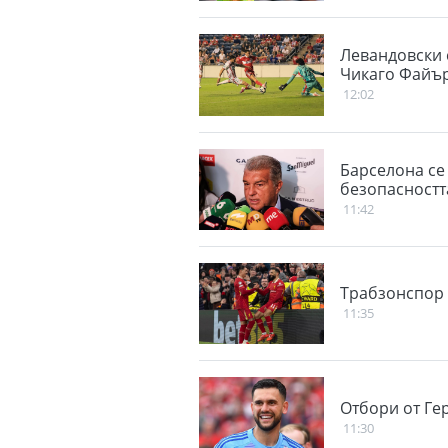
Левандовски с
Чикаго Файъ
12:02
Барселона се 
безопасностт
11:42
Трабзонспор 
11:35
Отбори от Ге
11:30