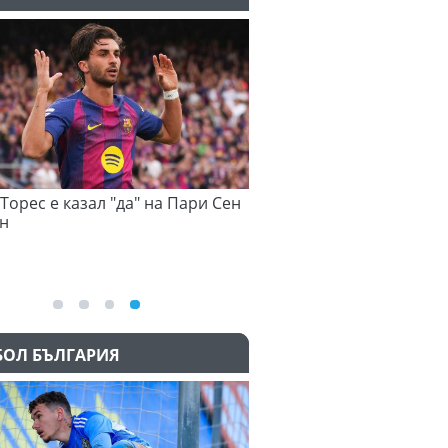
орес е казал "да" на Пари Сен
Атлети от Пакистан и Уганд
неизвестност след Игрите
Британската общност
05.08.2026
БОЛ БЪЛГАРИЯ