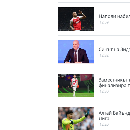
Наполи набел
12:59
Синът на Зида
12:32
Заместникът н
финализира т
12:30
Алтай Байънд
Лига
12:20