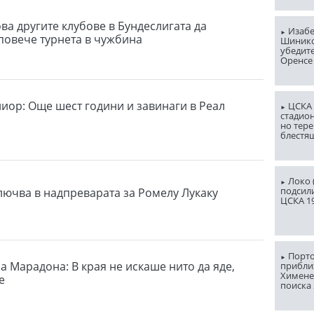
ва другите клубове в Бундеслигата да
Изабе
повече турнета в чужбина
Шинико
убедит
Оренсе
иор: Още шест години и завинаги в Реал
ЦСКА 
стадион
но тере
блестя
Локо (
подсили
лючва в надпреварата за Ромелу Лукаку
ЦСКА 1
Порто
а Марадона: В края не искаше нито да яде,
прибли
Химене
е
поиска 