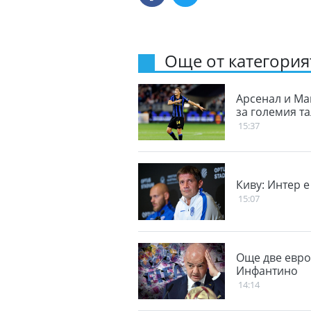
Още от категорият
Арсенал и Ма
за големия т
15:37
Киву: Интер 
15:07
Още две евро
Инфантино
14:14