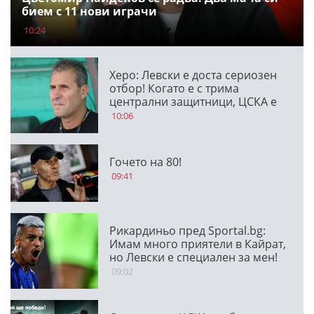
бием с 11 нови играчи
10:24
Херо: Левски е доста сериозен
отбор! Когато е с трима
централни защитници, ЦСКА е
много стабилен
10:06
Гочето на 80!
09:41
Рикардиньо пред Sportal.bg:
Имам много приятели в Кайрат,
но Левски е специален за мен!
09:02