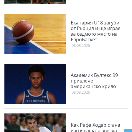
България U18 загуби
от Гърция и ще играе
за седмото място на
ЕвроБаскет
08.08.2026
Академик Бултекс 99
привлече
американско крило
08.08.2026
Как Рафа Ходар стана
изгряващата звезда