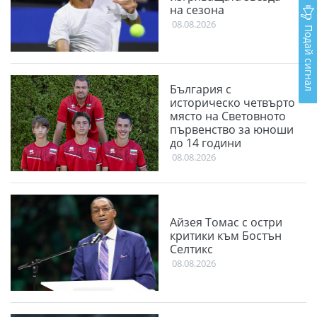
на сезона
08.08.2026
Подай сигнал
България с
историческо четвърто
място на Световното
първенство за юноши
до 14 години
08.08.2026
Айзея Томас с остри
критики към Бостън
Селтикс
08.08.2026