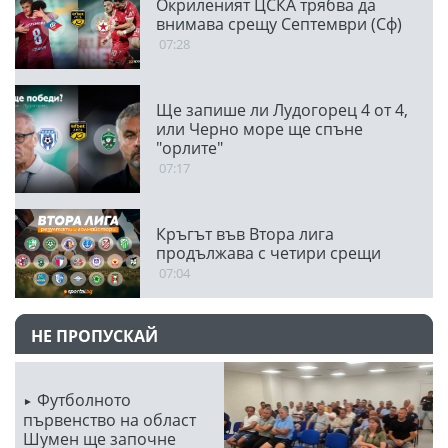
Окриленият ЦСКА трябва да
внимава срещу Септември (Сф)
07:28
Ще запише ли Лудогорец 4 от 4,
или Черно море ще спъне
"орлите"
07:17
Кръгът във Втора лига
продължава с четири срещи
07:04
НЕ ПРОПУСКАЙ
Футболното
първенство на област
Шумен ще започне