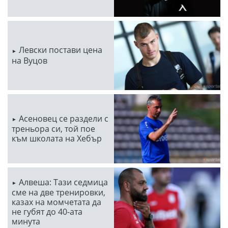
Левски постави цена
на Вуцов
Асеновец се раздели с
треньора си, той пое
към школата на Хебър
Алвеша: Тази седмица
сме на две тренировки,
казах на момчетата да
не губят до 40-ата
минута