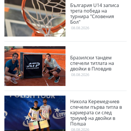
България U14 записа
трета победа на
турнира "Словения
Бол"
08.08.2026
Бразилски тандем
спечели титлата на
двойки в Пловдив
08.08.2026
Никола Керемедчиев
спечели първа титла в
кариерата си след
триумф на двойки в
Полша
08.08.2026