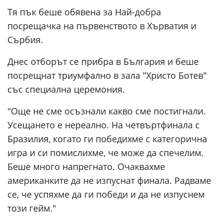
Тя пък беше обявена за Най-добра
посрещачка на първенството в Хърватия и
Сърбия.
Днес отборът се прибра в България и беше
посрещнат триумфално в зала "Христо Ботев"
със специална церемония.
"Още не сме осъзнали какво сме постигнали.
Усещането е нереално. На четвъртфинала с
Бразилия, когато ги победихме с категорична
игра и си помислихме, че може да спечелим.
Беше много напрегнато. Очаквахме
американките да не изпуснат финала. Радваме
се, че успяхме да ги победи и да не изпуснем
този гейм."