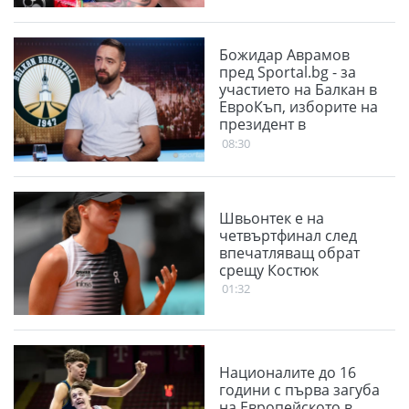
Божидар Аврамов
пред Sportal.bg - за
участието на Балкан в
ЕвроКъп, изборите на
президент в
БФБаскетбол и
08:30
проблема със залите
Швьонтек е на
четвъртфинал след
впечатляващ обрат
срещу Костюк
01:32
Националите до 16
години с първа загуба
на Европейското в