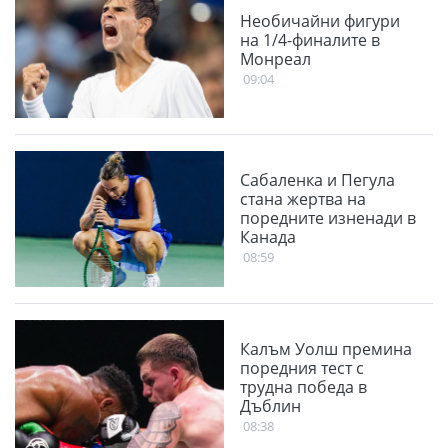
Необичайни фигури
на 1/4-финалите в
Монреал
09:04
Сабаленка и Пегула
стана жертва на
поредните изненади в
Канада
08:59
Калъм Уолш премина
поредния тест с
трудна победа в
Дъблин
08:38