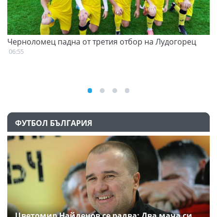
Черноломец падна от третия отбор на Лудогорец
С
н
06:55
07
ФУТБОЛ БЪЛГАРИЯ
Цветомир Найденов се радва: Два мача си