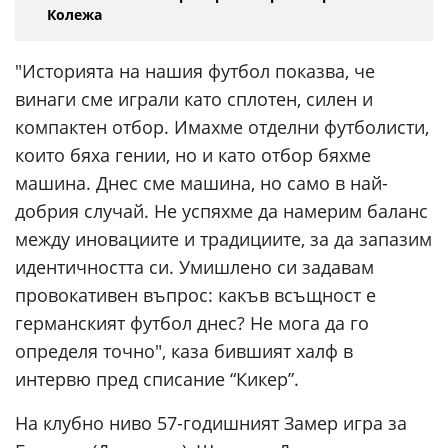
Колежа
"Историята на нашия футбол показва, че
винаги сме играли като сплотен, силен и
компактен отбор. Имахме отделни футболисти,
които бяха гении, но и като отбор бяхме
машина. Днес сме машина, но само в най-
добрия случай. Не успяхме да намерим баланс
между иновациите и традициите, за да запазим
идентичността си. Умишлено си задавам
провокативен въпрос: какъв всъщност е
германският футбол днес? Не мога да го
определя точно", каза бившият халф в
интервю пред списание “Кикер”.
На клубно ниво 57-годишният Замер игра за