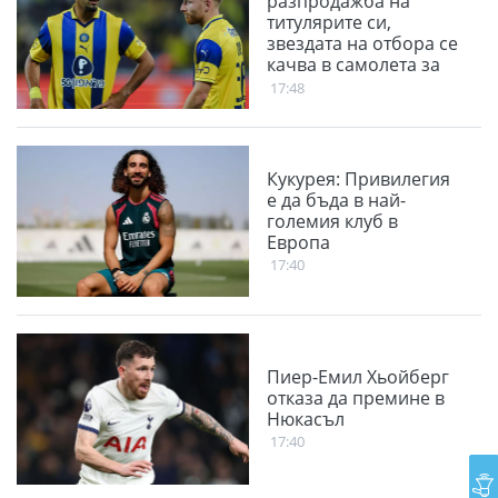
разпродажба на
титулярите си,
звездата на отбора се
качва в самолета за
София
17:48
Кукурея: Привилегия
е да бъда в най-
големия клуб в
Европа
17:40
Пиер-Емил Хьойберг
отказа да премине в
Нюкасъл
17:40