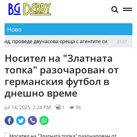
Ново
 проведе двучасова среща с агентите си
Берое
21:57
Носител на "Златната
топка" разочарован от
германския футбол в
днешно време
Jul 14, 2025, 2:24 PM
1
96