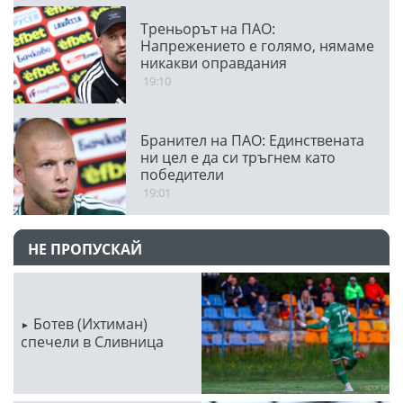
Треньорът на ПАО:
Напрежението е голямо, нямаме
никакви оправдания
19:10
Бранител на ПАО: Единствената
ни цел е да си тръгнем като
победители
19:01
НЕ ПРОПУСКАЙ
Ботев (Ихтиман)
спечели в Сливница