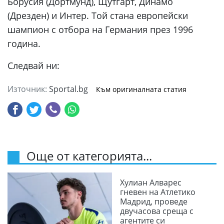
Борусия (Дортмунд), Щутгарт, Динамо
(Дрезден) и Интер. Той стана европейски
шампион с отбора на Германия през 1996
година.
Следвай ни:
Източник:
Sportal.bg
Към оригиналната статия
Още от категорията...
Хулиан Алварес
гневен на Атлетико
Мадрид, проведе
двучасова среща с
агентите си