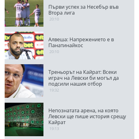
Първи успех за Несебър във
Втора лига
20:10
Алвеша: Напрежението е в
Панатинайкос
20:10
Треньорът на Кайрат: Всеки
играч на Левски би могъл да
подсили нашия отбор
19:32
Непознатата арена, на която
Левски ще пише история срещу
Кайрат
19:13