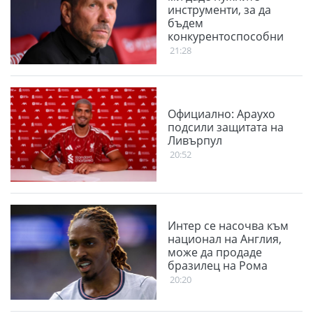
инструменти, за да
бъдем
конкурентоспособни
21:28
Официално: Араухо
подсили защитата на
Ливърпул
20:52
Интер се насочва към
национал на Англия,
може да продаде
бразилец на Рома
20:20