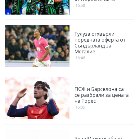
16:58
Тулуза отхвърли
поредната оферта от
Съндърланд за
Металие
16:46
ПСЖ и Барселона са
се разбрали за цената
на Торес
16:05
Реал Мадрид обяви