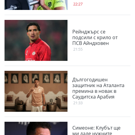
22:27
Рейнджърс се
подсили с крило от
ПСВ Айндховен
21:55
Дългогодишен
защитник на Аталанта
премина в новак в
Саудитска Арабия
21:33
Симеоне: Клубът ще
ми даде нужните