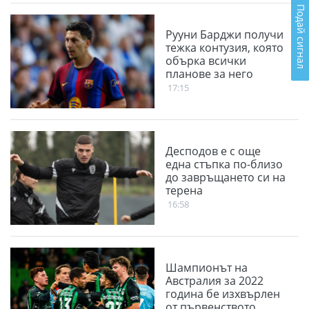
Подай сигнал
Рууни Барджи получи
тежка контузия, която
обърка всички
планове за него
17:15
Десподов e с още
една стъпка по-близо
до завръщането си на
терена
16:58
Шампионът на
Австралия за 2022
година бе изхвърлен
от първенството