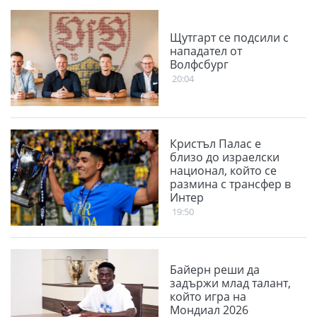
Щутгарт се подсили с
нападател от
Волфсбург
20:04
Кристъл Палас е
близо до израелски
национал, който се
размина с трансфер в
Интер
19:50
Байерн реши да
задържи млад талант,
който игра на
Мондиал 2026