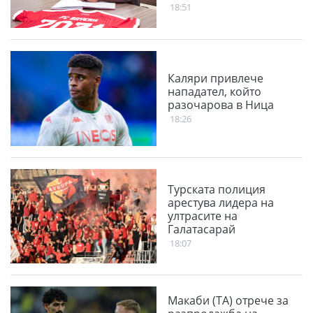
18:51
Каляри привлече
нападател, който
разочарова в Ница
18:26
Турската полиция
арестува лидера на
ултрасите на
Галатасарай
18:07
Макаби (ТА) отрече за