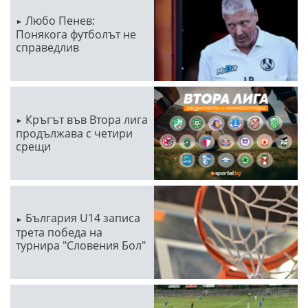
Любо Пенев:
Понякога футболът не
справедлив
Кръгът във Втора лига
продължава с четири
срещи
България U14 записа
трета победа на
турнира "Словения Бол"