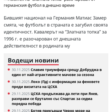
Бившият национал на Германия Матиас Замер
смята, че футболът в страната е загубил своята
идентичност. Кавалерът на “Златната топка” за
1996 г. е разочарован от днешната
действителност в родината му
Водещи новини
30.11.2025
Славия триумфира срещу Добруджа в
един от най-атрактивните мачове за сезона
30.11.2025
Локо (Пд) с информация за феновете
преди визитата на ЦСКА
29.11.2025
ЦСКА продължава да лети при Янев,
разправи се брутално със Спартак за седма
поредна победа
29.11.2025
Ботев прекърши Черно море на